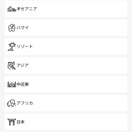
オセアニア
ハワイ
リゾート
アジア
中近東
アフリカ
日本