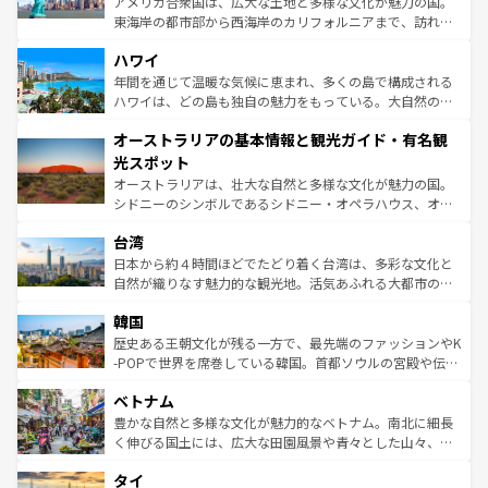
アメリカ合衆国は、広大な土地と多様な文化が魅力の国。
者向けの交通パス提供のサービスもあり、うまく活用すれ
東海岸の都市部から西海岸のカリフォルニアまで、訪れる
ば市内交通費無料で観光を楽しむこともできる。 なお、新
場所ごとに異なる風景と体験が待っている。ニューヨーク
着のスイス情報は
コンテンツ一覧
を参照してほしい。
ハワイ
のような巨大都市は、観光、ショッピング、エンターテイ
ンメントが詰まった刺激的なスポットだ。一方、アメリカ
年間を通じて温暖な気候に恵まれ、多くの島で構成される
西部には大自然が広がり、グランドキャニオンやイエロー
ハワイは、どの島も独自の魅力をもっている。大自然の神
ストーン国立公園といった絶景が堪能できる。さらに、南
秘を感じたいなら、火山が生み出した壮大な景観を誇るハ
オーストラリアの基本情報と観光ガイド・有名観
部のニューオーリンズでは、音楽と美食が融合した独特の
ワイ島は見逃せない。また、定番の観光地といえばオアフ
文化が魅力。旅行者はアメリカの各地域で異なる魅力を楽
島だが、静かな自然を求めるならマウイ島やカウアイ島が
光スポット
しみながら、その多様性と豊かな歴史を感じることができ
おすすめ。エメラルドグリーンに輝く海をはじめ、豊かな
オーストラリアは、壮大な自然と多様な文化が魅力の国。
るだろう。車でのロードトリップや列車の旅も、アメリカ
文化や歴史が息づいている。「アロハスピリット」と呼ば
シドニーのシンボルであるシドニー・オペラハウス、オー
ならではの贅沢な旅のスタイルだ。 なお、新着のアメリカ
れるおもてなしの心で訪れる人々を迎えてくれるハワイの
ストラリア東海岸北部に広がる大サンゴ礁地帯グレートバ
情報は
コンテンツ一覧
を参照してほしい。
人々、おいしいローカルフードやハワイアンミュージッ
台湾
リアリーフや大陸中央部にそびえるウルル（エアーズロッ
ク、伝統的なフラダンスなど、すべてがハワイの魅力を彩
ク）、タスマニアの美しい原生林やケアンズの熱帯雨林な
日本から約４時間ほどでたどり着く台湾は、多彩な文化と
っている。訪れるたびに新しい発見と感動が待っているハ
ど、見どころがたくさん。また、カフェやワイン、オージ
自然が織りなす魅力的な観光地。活気あふれる大都市の台
ワイを、存分に味わってほしい。 なお、新着のハワイ情報
ービーフなどの食文化も豊かで、美味しいものであふれて
北やノスタルジックな町並みが人気な九份（ジォウフェ
は
コンテンツ一覧
を参照してほしい。
韓国
いる。アクティビティも充実しており、サーフィンやダイ
ン）、静ひつな山岳地帯である台湾東部など、都市の喧騒
ビング、ハイキングなど、アウトドア好きにはたまらな
と山間の静けさが共存しており、訪れる人に新しい発見と
歴史ある王朝文化が残る一方で、最先端のファッションやK
い。オーストラリアの多彩な魅力を存分に味わいつくそ
驚きをもたらしてくれる。また、奥深い台湾の食文化も魅
-POPで世界を席巻している韓国。首都ソウルの宮殿や伝統
う。 なお、新着のオーストラリア情報は
コンテンツ一覧
を
力で、夜市などの屋台グルメから高級料理、ヘルシーで美
家屋が並ぶエリアでは韓国の歴史と文化に浸ることがで
参照してほしい。
ベトナム
容にもいいと評判のスイーツなど、バラエティ豊かな料理
き、地方に足を延ばせば四季折々の自然美を楽しむことが
が味わえる。 なお、新着の台湾情報は
コンテンツ一覧
を参
できる。そして、キムチや焼肉、絶品のストリートフード
豊かな自然と多様な文化が魅力的なベトナム。南北に細長
照してほしい。
まで、さまざまな韓国料理が待っている。夜には、韓国な
く伸びる国土には、広大な田園風景や青々とした山々、世
らではのナイトライフも堪能できる。あたたかいホスピタ
界遺産に登録された壮大な自然景観が点在し、都市部では
タイ
リティに包まれながら、韓国の多彩な魅力を心ゆくまで味
急速な発展と共に伝統が息づく。ハノイの古い町並みやホ