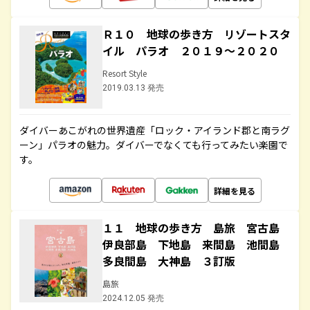
Ｒ１０ 地球の歩き方 リゾートスタ
イル パラオ ２０１９～２０２０
Resort Style
2019.03.13 発売
ダイバーあこがれの世界遺産「ロック・アイランド郡と南ラグ
ーン」パラオの魅力。ダイバーでなくても行ってみたい楽園で
す。
詳細を見る
１１ 地球の歩き方 島旅 宮古島
伊良部島 下地島 来間島 池間島
多良間島 大神島 ３訂版
島旅
2024.12.05 発売