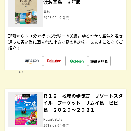
渡名喜島 ３訂版
島旅
2026.02.19 発売
那覇から３０分で行ける琉球一の美島。ゆるやかな空気と透き
通った青い海に囲まれた小さな島の魅力を、あますことなくご
紹介！
詳細を見る
AD
Ｒ１２ 地球の歩き方 リゾートスタ
イル プーケット サムイ島 ピピ
島 ２０２０～２０２１
Resort Style
2019.09.04 発売