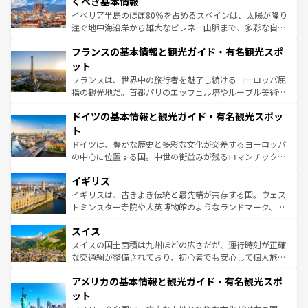
くべき基本情報
ピザやパスタなど、絶品のイタリア料理を堪能することも
イベリア半島のほぼ80％を占めるスペインは、太陽が降り
できる。朝目覚めてから夜眠るまで、すべての瞬間を楽し
注ぐ地中海沿岸から雄大なピレネー山脈まで、多彩な自然
ませてくれるイタリアで、忘れられない旅をしてみよう！
と文化が詰まったヨーロッパ屈指の旅行先だ。多様な地域
なお、新着のイタリア情報は
コンテンツ一覧
を参照してほ
フランスの基本情報と観光ガイド・有名観光スポ
文化が根付くこの国では、情熱的なフラメンコ、熱気あふ
しい。
れる闘牛、そして美味しいタパスが生活の一部となってい
ット
る。首都マドリードの洗練された雰囲気や、バルセロナの
フランスは、世界中の旅行者を魅了し続けるヨーロッパ屈
アートに溢れた街角から、地方では古代ローマ遺跡や中世
指の観光地だ。首都パリのエッフェル塔やルーブル美術館
の城塞都市、穏やかなビーチリゾートまで多彩な表情を見
といった象徴的なスポットから、田舎町の古風な美しさま
せる。地方によって風土や気候が異なるスペインはその個
ドイツの基本情報と観光ガイド・有名観光スポッ
で、幅広い魅力が詰まっている。華麗な宮殿、歴史的な大
性で訪れる人を魅了する。 なお、新着のスペイン情報は
コ
聖堂、美しいビーチ、そして豊かな自然が、訪れる者を心
ト
ンテンツ一覧
を参照してほしい。
から魅了する。また、フランスは美食の国としても知ら
ドイツは、豊かな歴史と多彩な文化が交差するヨーロッパ
れ、フランス料理はユネスコ無形文化遺産にも登録されて
の中心に位置する国。中世の街並みが残るロマンチック街
いる。シャンパンの発祥地であるランス、プロヴァンスの
道から、未来を先取りするようなモダンな都市まで多様な
香り高いラベンダー畑など、多彩な楽しみ方が可能だ。さ
イギリス
顔を持つこの国は、どこを歩いても飽きることがない。ベ
らに、パリ以外の地域にも魅力が溢れており、どの街角に
ルリンの文化的活気、バイエルン州のアルプスの絶景、そ
イギリスは、古きよき伝統と最先端が共存する国。ウェス
も豊かな歴史と文化が息づいている。パリ以外の個性あふ
してライン川沿いのワイン畑といった風景は必見。ビール
トミンスター寺院や大英博物館のようなランドマーク、歴
れる地方に足を運ぶとそれぞれで全く異なる文化を体験で
とソーセージを味わいながら地元の人と過ごす楽しい時間
史ある大学都市、美しい丘陵地帯や牧歌的な風景など、エ
きるだろう。 なお、新着のフランス情報は
コンテンツ一覧
スイス
は、お酒好きな人にはぜひ体験してほしい。 なお、新着の
リアごとに異なる魅力がある。また、優雅なアフタヌーン
を参照してほしい。
ドイツ情報は
コンテンツ一覧
を参照してほしい。
ティー、ビール好きにはたまらない英国パブ、サッカー観
スイスの国土面積は九州ほどの広さだが、運行時刻が正確
戦など、本場だからこそできる体験も豊富。イギリスを旅
な交通網が整備されており、初心者でも安心して個人旅行
して楽しみつくそう。 なお、新着のイギリス情報は
コンテ
を楽しめる。日本同様に時刻表どおりの旅が可能だ。中世
アメリカの基本情報と観光ガイド・有名観光スポ
ンツ一覧
を参照してほしい。
の建物がそのまま残る町や、スイスならではのユニークな
博物館もあり、アルプス観光だけでなく町歩きも満喫する
ット
ことができる。国民の所得が高いため物価も高いが、旅行