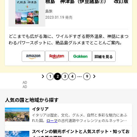
根島 神津島（伊豆諸島②） 改訂版
島旅
2023.01.19 発売
どこまでも広がる海に、ワイルドすぎる野外温泉、神話にまつ
わるパワースポットに、絶品島グルメまでとことんご案内。
詳細を見る
…
1
2
3
4
9
AD
AD
人気の国と地域から探す
イタリア
イタリアは歴史、文化、グルメ、自然と多彩な魅力にあふ
れた国。
ローマ
の古代遺跡やフィレンツェのルネッサンス
美術、ヴェネツィアの運河など、歴史あるスポットはもち
スペインの観光ポイントと人気スポット・知ってお
ろん、トスカーナの美しい田園風景やアマルフィ海岸の絶
景など、自然景観も見逃せない。観光の合間には、本場の