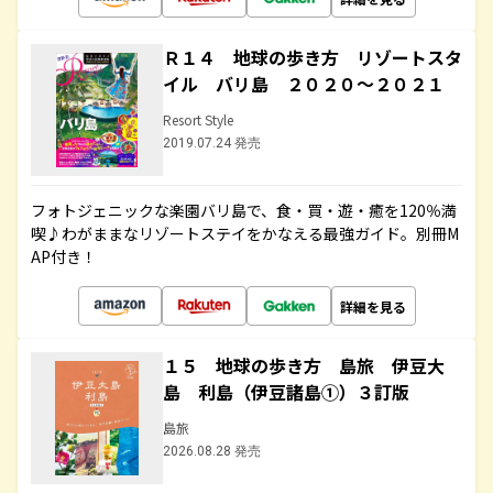
Ｒ１４ 地球の歩き方 リゾートスタ
イル バリ島 ２０２０～２０２１
Resort Style
2019.07.24 発売
フォトジェニックな楽園バリ島で、食・買・遊・癒を120％満
喫♪わがままなリゾートステイをかなえる最強ガイド。別冊M
AP付き！
詳細を見る
１５ 地球の歩き方 島旅 伊豆大
島 利島（伊豆諸島①）３訂版
島旅
2026.08.28 発売