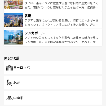
わってみてほしい。 なお、新着の韓国情報は
コンテンツ一
ーチミン市のフランス統治時代の建物も、独特の雰囲気を
タイは、東南アジアに位置する豊かな自然と歴史が息づく
覧
を参照してほしい。
醸し出している。また、バラエティの豊かさとおいしさで
国だ。首都バンコクは高層ビルが立ち並ぶ一方、伝統的な
世界中の食通を魅了してやまないベトナム料理も魅力のひ
寺院や市場がいたるところに点在し、古きよき文化と現代
香港
とつ。フォーやバインミー、ベトナムコーヒーなどは、ぜ
の活気が交差している。北部ではチェンマイなどの山岳地
ひ現地で味わいたい。どの地域を訪れてもあたたかい人々
帯で自然と触れ合い、南部ではプーケットやクラビの美し
アジアと西洋の文化が交わる香港は、特有のエネルギーを
が旅行者を迎えてくれるので、きっと忘れられない旅にな
いビーチでリゾート気分を楽しむことができる。タイ料理
もっている。ヴィクトリア湾に広がる壮大な景色、近未来
るはずだ。 なお、新着のベトナム情報は
コンテンツ一覧
を
は世界的に有名で、屋台から高級レストランまで味覚を刺
的なアートスポット、そして歴史と現代が融合した町並
参照してほしい。
シンガポール
激する。気候は一年中温暖で、どの季節にも異なる楽しみ
み、どこを訪れても感動するはず。観光スポットが密集し
が待っている。親しみやすいタイの人々、仏教を中心とし
ており、効率よく見どころを回れるのも魅力。息をのむよ
アジアの交差点として多文化が融合した独自の魅力を放つ
た文化、そして多様な観光資源が、訪れる旅人を魅了し続
うな絶景から文化的な体験まで、香港を存分に楽しみ尽く
シンガポール。未来的な建築物が並ぶマリーナベイ、歴史
ける。 なお、新着のタイ情報は
コンテンツ一覧
を参照して
そう。 なお、新着の香港情報は
コンテンツ一覧
を参照して
と伝統を感じられるエスニックタウン、多数の緑豊かな公
ほしい。
ほしい。
園や自然保護区など、自然が調和した近代的な景観と文化
の多様性あふれるカラフルな町は、どこを歩いても新しい
国と地域
発見がある。さらに、治安のよさや充実した公共交通機関
も、旅行者にとっては魅力的なポイント。グルメも豊富
で、ホーカーズは地元の風情を楽しめる外せないスポット
ヨーロッパ
だ。訪れる人を飽きさせないシンガポールで、多様な魅力
を体感しよう。 なお、新着のシンガポール情報は
コンテン
ツ一覧
を参照してほしい。
北米
中南米