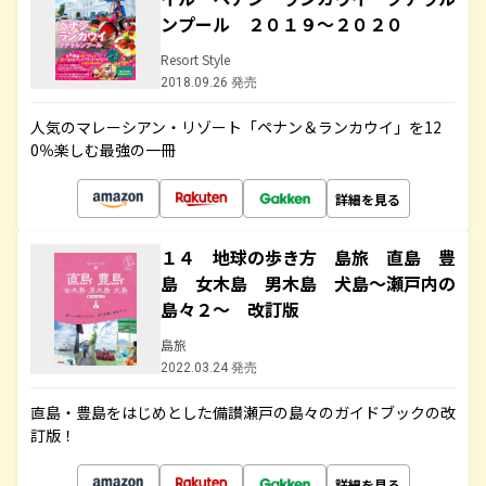
ンプール ２０１９～２０２０
Resort Style
2018.09.26 発売
人気のマレーシアン・リゾート「ペナン＆ランカウイ」を12
0％楽しむ最強の一冊
詳細を見る
１４ 地球の歩き方 島旅 直島 豊
島 女木島 男木島 犬島～瀬戸内の
島々２～ 改訂版
島旅
2022.03.24 発売
直島・豊島をはじめとした備讃瀬戸の島々のガイドブックの改
訂版！
詳細を見る