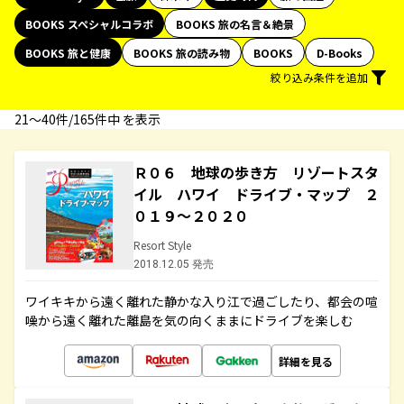
BOOKS スペシャルコラボ
BOOKS 旅の名言＆絶景
BOOKS 旅と健康
BOOKS 旅の読み物
BOOKS
D-Books
絞り込み条件を追加
21〜40件/165件中 を表示
Ｒ０６ 地球の歩き方 リゾートスタ
イル ハワイ ドライブ・マップ ２
０１９～２０２０
Resort Style
2018.12.05 発売
ワイキキから遠く離れた静かな入り江で過ごしたり、都会の喧
噪から遠く離れた離島を気の向くままにドライブを楽しむ
詳細を見る