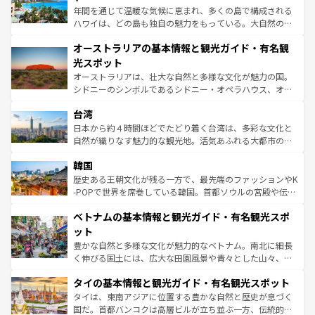
西部には大自然が広がり、グランドキャニオンやイエロー
年間を通じて温暖な気候に恵まれ、多くの島で構成される
ストーン国立公園といった絶景が堪能できる。さらに、南
ハワイは、どの島も独自の魅力をもっている。大自然の神
部のニューオーリンズでは、音楽と美食が融合した独特の
秘を感じたいなら、火山が生み出した壮大な景観を誇るハ
文化が魅力。旅行者はアメリカの各地域で異なる魅力を楽
オーストラリアの基本情報と観光ガイド・有名観
ワイ島は見逃せない。また、定番の観光地といえばオアフ
しみながら、その多様性と豊かな歴史を感じることができ
島だが、静かな自然を求めるならマウイ島やカウアイ島が
光スポット
るだろう。車でのロードトリップや列車の旅も、アメリカ
おすすめ。エメラルドグリーンに輝く海をはじめ、豊かな
オーストラリアは、壮大な自然と多様な文化が魅力の国。
ならではの贅沢な旅のスタイルだ。 なお、新着のアメリカ
文化や歴史が息づいている。「アロハスピリット」と呼ば
シドニーのシンボルであるシドニー・オペラハウス、オー
情報は
コンテンツ一覧
を参照してほしい。
れるおもてなしの心で訪れる人々を迎えてくれるハワイの
ストラリア東海岸北部に広がる大サンゴ礁地帯グレートバ
人々、おいしいローカルフードやハワイアンミュージッ
台湾
リアリーフや大陸中央部にそびえるウルル（エアーズロッ
ク、伝統的なフラダンスなど、すべてがハワイの魅力を彩
ク）、タスマニアの美しい原生林やケアンズの熱帯雨林な
日本から約４時間ほどでたどり着く台湾は、多彩な文化と
っている。訪れるたびに新しい発見と感動が待っているハ
ど、見どころがたくさん。また、カフェやワイン、オージ
自然が織りなす魅力的な観光地。活気あふれる大都市の台
ワイを、存分に味わってほしい。 なお、新着のハワイ情報
ービーフなどの食文化も豊かで、美味しいものであふれて
北やノスタルジックな町並みが人気な九份（ジォウフェ
は
コンテンツ一覧
を参照してほしい。
韓国
いる。アクティビティも充実しており、サーフィンやダイ
ン）、静ひつな山岳地帯である台湾東部など、都市の喧騒
ビング、ハイキングなど、アウトドア好きにはたまらな
と山間の静けさが共存しており、訪れる人に新しい発見と
歴史ある王朝文化が残る一方で、最先端のファッションやK
い。オーストラリアの多彩な魅力を存分に味わいつくそ
驚きをもたらしてくれる。また、奥深い台湾の食文化も魅
-POPで世界を席巻している韓国。首都ソウルの宮殿や伝統
う。 なお、新着のオーストラリア情報は
コンテンツ一覧
を
力で、夜市などの屋台グルメから高級料理、ヘルシーで美
家屋が並ぶエリアでは韓国の歴史と文化に浸ることがで
参照してほしい。
ベトナムの基本情報と観光ガイド・有名観光スポ
容にもいいと評判のスイーツなど、バラエティ豊かな料理
き、地方に足を延ばせば四季折々の自然美を楽しむことが
が味わえる。 なお、新着の台湾情報は
コンテンツ一覧
を参
できる。そして、キムチや焼肉、絶品のストリートフード
ット
照してほしい。
まで、さまざまな韓国料理が待っている。夜には、韓国な
豊かな自然と多様な文化が魅力的なベトナム。南北に細長
らではのナイトライフも堪能できる。あたたかいホスピタ
く伸びる国土には、広大な田園風景や青々とした山々、世
リティに包まれながら、韓国の多彩な魅力を心ゆくまで味
界遺産に登録された壮大な自然景観が点在し、都市部では
わってみてほしい。 なお、新着の韓国情報は
コンテンツ一
タイの基本情報と観光ガイド・有名観光スポット
急速な発展と共に伝統が息づく。ハノイの古い町並みやホ
覧
を参照してほしい。
ーチミン市のフランス統治時代の建物も、独特の雰囲気を
タイは、東南アジアに位置する豊かな自然と歴史が息づく
醸し出している。また、バラエティの豊かさとおいしさで
国だ。首都バンコクは高層ビルが立ち並ぶ一方、伝統的な