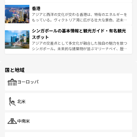
世界中の食通を魅了してやまないベトナム料理も魅力のひ
寺院や市場がいたるところに点在し、古きよき文化と現代
香港
とつ。フォーやバインミー、ベトナムコーヒーなどは、ぜ
の活気が交差している。北部ではチェンマイなどの山岳地
ひ現地で味わいたい。どの地域を訪れてもあたたかい人々
帯で自然と触れ合い、南部ではプーケットやクラビの美し
アジアと西洋の文化が交わる香港は、特有のエネルギーを
が旅行者を迎えてくれるので、きっと忘れられない旅にな
いビーチでリゾート気分を楽しむことができる。タイ料理
もっている。ヴィクトリア湾に広がる壮大な景色、近未来
るはずだ。 なお、新着のベトナム情報は
コンテンツ一覧
を
は世界的に有名で、屋台から高級レストランまで味覚を刺
的なアートスポット、そして歴史と現代が融合した町並
参照してほしい。
シンガポールの基本情報と観光ガイド・有名観光
激する。気候は一年中温暖で、どの季節にも異なる楽しみ
み、どこを訪れても感動するはず。観光スポットが密集し
が待っている。親しみやすいタイの人々、仏教を中心とし
ており、効率よく見どころを回れるのも魅力。息をのむよ
スポット
た文化、そして多様な観光資源が、訪れる旅人を魅了し続
うな絶景から文化的な体験まで、香港を存分に楽しみ尽く
アジアの交差点として多文化が融合した独自の魅力を放つ
ける。 なお、新着のタイ情報は
コンテンツ一覧
を参照して
そう。 なお、新着の香港情報は
コンテンツ一覧
を参照して
シンガポール。未来的な建築物が並ぶマリーナベイ、歴史
ほしい。
ほしい。
と伝統を感じられるエスニックタウン、多数の緑豊かな公
園や自然保護区など、自然が調和した近代的な景観と文化
の多様性あふれるカラフルな町は、どこを歩いても新しい
国と地域
発見がある。さらに、治安のよさや充実した公共交通機関
も、旅行者にとっては魅力的なポイント。グルメも豊富
で、ホーカーズは地元の風情を楽しめる外せないスポット
ヨーロッパ
だ。訪れる人を飽きさせないシンガポールで、多様な魅力
を体感しよう。 なお、新着のシンガポール情報は
コンテン
ツ一覧
を参照してほしい。
北米
中南米