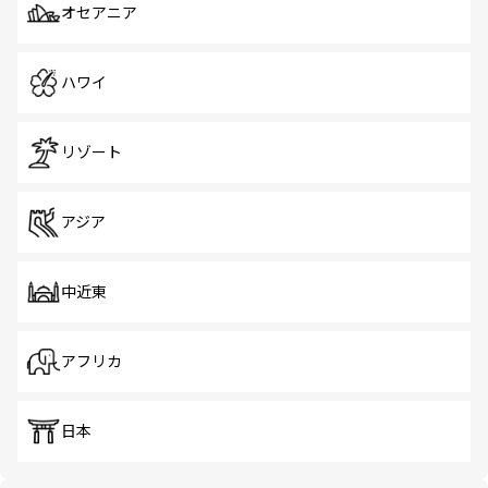
オセアニア
ハワイ
リゾート
アジア
中近東
アフリカ
日本