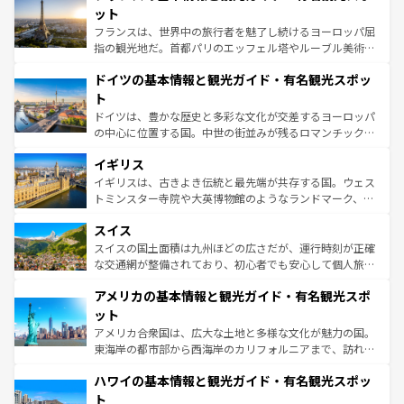
しい。
れる闘牛、そして美味しいタパスが生活の一部となってい
ット
る。首都マドリードの洗練された雰囲気や、バルセロナの
フランスは、世界中の旅行者を魅了し続けるヨーロッパ屈
アートに溢れた街角から、地方では古代ローマ遺跡や中世
指の観光地だ。首都パリのエッフェル塔やルーブル美術館
の城塞都市、穏やかなビーチリゾートまで多彩な表情を見
といった象徴的なスポットから、田舎町の古風な美しさま
せる。地方によって風土や気候が異なるスペインはその個
ドイツの基本情報と観光ガイド・有名観光スポッ
で、幅広い魅力が詰まっている。華麗な宮殿、歴史的な大
性で訪れる人を魅了する。 なお、新着のスペイン情報は
コ
聖堂、美しいビーチ、そして豊かな自然が、訪れる者を心
ト
ンテンツ一覧
を参照してほしい。
から魅了する。また、フランスは美食の国としても知ら
ドイツは、豊かな歴史と多彩な文化が交差するヨーロッパ
れ、フランス料理はユネスコ無形文化遺産にも登録されて
の中心に位置する国。中世の街並みが残るロマンチック街
いる。シャンパンの発祥地であるランス、プロヴァンスの
道から、未来を先取りするようなモダンな都市まで多様な
香り高いラベンダー畑など、多彩な楽しみ方が可能だ。さ
イギリス
顔を持つこの国は、どこを歩いても飽きることがない。ベ
らに、パリ以外の地域にも魅力が溢れており、どの街角に
ルリンの文化的活気、バイエルン州のアルプスの絶景、そ
イギリスは、古きよき伝統と最先端が共存する国。ウェス
も豊かな歴史と文化が息づいている。パリ以外の個性あふ
してライン川沿いのワイン畑といった風景は必見。ビール
トミンスター寺院や大英博物館のようなランドマーク、歴
れる地方に足を運ぶとそれぞれで全く異なる文化を体験で
とソーセージを味わいながら地元の人と過ごす楽しい時間
史ある大学都市、美しい丘陵地帯や牧歌的な風景など、エ
きるだろう。 なお、新着のフランス情報は
コンテンツ一覧
スイス
は、お酒好きな人にはぜひ体験してほしい。 なお、新着の
リアごとに異なる魅力がある。また、優雅なアフタヌーン
を参照してほしい。
ドイツ情報は
コンテンツ一覧
を参照してほしい。
ティー、ビール好きにはたまらない英国パブ、サッカー観
スイスの国土面積は九州ほどの広さだが、運行時刻が正確
戦など、本場だからこそできる体験も豊富。イギリスを旅
な交通網が整備されており、初心者でも安心して個人旅行
して楽しみつくそう。 なお、新着のイギリス情報は
コンテ
を楽しめる。日本同様に時刻表どおりの旅が可能だ。中世
アメリカの基本情報と観光ガイド・有名観光スポ
ンツ一覧
を参照してほしい。
の建物がそのまま残る町や、スイスならではのユニークな
博物館もあり、アルプス観光だけでなく町歩きも満喫する
ット
ことができる。国民の所得が高いため物価も高いが、旅行
アメリカ合衆国は、広大な土地と多様な文化が魅力の国。
者向けの交通パス提供のサービスもあり、うまく活用すれ
東海岸の都市部から西海岸のカリフォルニアまで、訪れる
ば市内交通費無料で観光を楽しむこともできる。 なお、新
場所ごとに異なる風景と体験が待っている。ニューヨーク
着のスイス情報は
コンテンツ一覧
を参照してほしい。
ハワイの基本情報と観光ガイド・有名観光スポッ
のような巨大都市は、観光、ショッピング、エンターテイ
ンメントが詰まった刺激的なスポットだ。一方、アメリカ
ト