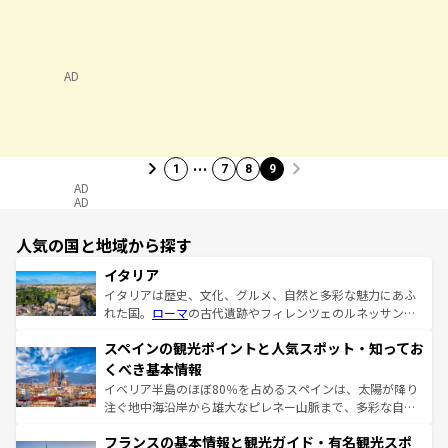
AD
…
1
7
8
9
AD
AD
人気の国と地域から探す
イタリア
イタリアは歴史、文化、グルメ、自然と多彩な魅力にあふ
れた国。
ローマ
の古代遺跡やフィレンツェのルネッサンス
美術、ヴェネツィアの運河など、歴史あるスポットはもち
スペインの観光ポイントと人気スポット・知ってお
ろん、トスカーナの美しい田園風景やアマルフィ海岸の絶
景など、自然景観も見逃せない。観光の合間には、本場の
くべき基本情報
ピザやパスタなど、絶品のイタリア料理を堪能することも
イベリア半島のほぼ80％を占めるスペインは、太陽が降り
できる。朝目覚めてから夜眠るまで、すべての瞬間を楽し
注ぐ地中海沿岸から雄大なピレネー山脈まで、多彩な自然
ませてくれるイタリアで、忘れられない旅をしてみよう！
と文化が詰まったヨーロッパ屈指の旅行先だ。多様な地域
なお、新着のイタリア情報は
コンテンツ一覧
を参照してほ
フランスの基本情報と観光ガイド・有名観光スポ
文化が根付くこの国では、情熱的なフラメンコ、熱気あふ