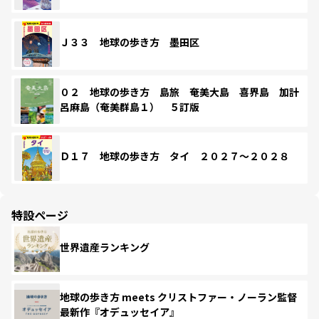
Ｊ３３ 地球の歩き方 墨田区
０２ 地球の歩き方 島旅 奄美大島 喜界島 加計
呂麻島（奄美群島１） ５訂版
Ｄ１７ 地球の歩き方 タイ ２０２７～２０２８
特設ページ
世界遺産ランキング
地球の歩き方 meets クリストファー・ノーラン監督
最新作『オデュッセイア』