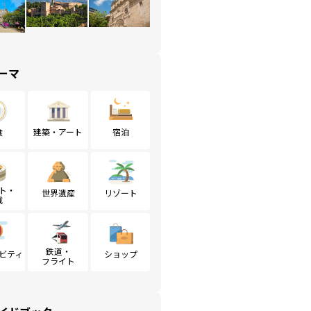
ーマ
食
建築・アート
宿泊
ト・
世界遺産
リゾート
戦
鉄道・
ビティ
ショップ
フライト