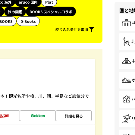
co 海外
aruco 国内
Plat
国と地
代
旅の図鑑
BOOKS スペシャルコラボ
BOOKS
D-Books
絞り込み条件を追加
図本！観光名所や橋、川、湖、半島など旅気分で
詳細を見る