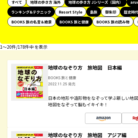
すべて
地球の歩き方 海外
地球の歩き方 Jシリーズ（国内）
aru
ランキング&テクニック
Resort Style
島旅
御朱印
歴史時
BOOKS 旅の名言＆絶景
BOOKS 旅と健康
BOOKS 旅の読み物
1〜20件/178件中 を表示
地球のなぞり方 旅地図 日本編
BOOKS 旅と健康
2022.11.25 発売
日本の地形や造形物をなぞって学ぶ新しい地
地図をなぞって脳もイキイキ！
地球のなぞり方 旅地図 アジア編