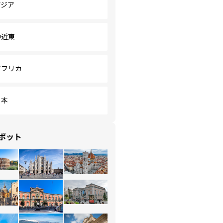
アジア
中近東
アフリカ
日本
ポット