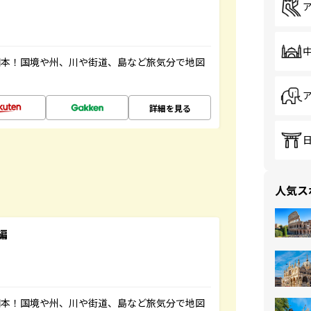
図本！国境や州、川や街道、島など旅気分で地図
詳細を見る
人気ス
編
図本！国境や州、川や街道、島など旅気分で地図