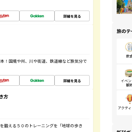
詳細を見る
旅のテ
飲
図本！国境や州、川や街道、鉄道線など旅気分で
詳細を見る
イベン
観
き方
アクティ
脳を鍛える５０のトレーニングを「地球の歩き