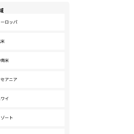
域
ヨーロッパ
北米
中南米
オセアニア
ハワイ
リゾート