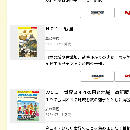
Ｈ０１ 戦国
歴史時代
2025.10.23 発売
日本の城や古戦場、武将ゆかりの史跡、展示
イドする歴史ファン必携の一冊。
Ｗ０１ 世界２４４の国と地域 改訂版
１９７ヵ国と４７地域を旅の雑学とともに解
旅の図鑑
2024.07.18 発売
今こそ学びたい世界のことを集めました！首