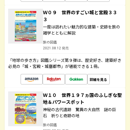
Ｗ０９ 世界のすごい城と宮殿３３
３
一度は訪れたい魅力的な建築・史跡を旅の
雑学とともに解説
旅の図鑑
2021.08.12 発売
「地球の歩き方」図鑑シリーズ第９弾は、歴史好き、建築好き
必見の「城・宮殿・城塞都市」が堪能できる１冊。
詳細を見る
Ｗ１０ 世界１９７ヵ国のふしぎな聖
地＆パワースポット
神秘の古代遺跡 驚異の大自然 謎の巨
石 祈りと奇跡の地
旅の図鑑