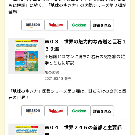
もに解説』に続く、「地球の歩き方」の図鑑シリーズ第２弾が
登場！
詳細を見る
Ｗ０３ 世界の魅力的な奇岩と巨石１
３９選
不思議とロマンに満ちた岩石の謎を旅の雑
学とともに解説
旅の図鑑
2021.03.18 発売
「地球の歩き方」図鑑シリーズ第３弾は、謎だらけの奇岩と巨
石の世界！
詳細を見る
Ｗ０４ 世界２４６の首都と主要都
市