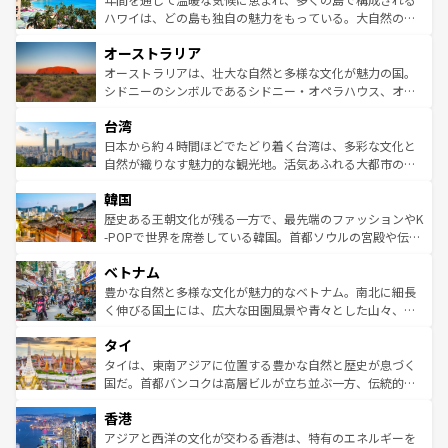
西部には大自然が広がり、グランドキャニオンやイエロー
ハワイは、どの島も独自の魅力をもっている。大自然の神
ストーン国立公園といった絶景が堪能できる。さらに、南
秘を感じたいなら、火山が生み出した壮大な景観を誇るハ
オーストラリア
部のニューオーリンズでは、音楽と美食が融合した独特の
ワイ島は見逃せない。また、定番の観光地といえばオアフ
文化が魅力。旅行者はアメリカの各地域で異なる魅力を楽
島だが、静かな自然を求めるならマウイ島やカウアイ島が
オーストラリアは、壮大な自然と多様な文化が魅力の国。
しみながら、その多様性と豊かな歴史を感じることができ
おすすめ。エメラルドグリーンに輝く海をはじめ、豊かな
シドニーのシンボルであるシドニー・オペラハウス、オー
るだろう。車でのロードトリップや列車の旅も、アメリカ
文化や歴史が息づいている。「アロハスピリット」と呼ば
ストラリア東海岸北部に広がる大サンゴ礁地帯グレートバ
ならではの贅沢な旅のスタイルだ。 なお、新着のアメリカ
台湾
れるおもてなしの心で訪れる人々を迎えてくれるハワイの
リアリーフや大陸中央部にそびえるウルル（エアーズロッ
情報は
コンテンツ一覧
を参照してほしい。
人々、おいしいローカルフードやハワイアンミュージッ
ク）、タスマニアの美しい原生林やケアンズの熱帯雨林な
日本から約４時間ほどでたどり着く台湾は、多彩な文化と
ク、伝統的なフラダンスなど、すべてがハワイの魅力を彩
ど、見どころがたくさん。また、カフェやワイン、オージ
自然が織りなす魅力的な観光地。活気あふれる大都市の台
っている。訪れるたびに新しい発見と感動が待っているハ
ービーフなどの食文化も豊かで、美味しいものであふれて
北やノスタルジックな町並みが人気な九份（ジォウフェ
ワイを、存分に味わってほしい。 なお、新着のハワイ情報
韓国
いる。アクティビティも充実しており、サーフィンやダイ
ン）、静ひつな山岳地帯である台湾東部など、都市の喧騒
は
コンテンツ一覧
を参照してほしい。
ビング、ハイキングなど、アウトドア好きにはたまらな
と山間の静けさが共存しており、訪れる人に新しい発見と
歴史ある王朝文化が残る一方で、最先端のファッションやK
い。オーストラリアの多彩な魅力を存分に味わいつくそ
驚きをもたらしてくれる。また、奥深い台湾の食文化も魅
-POPで世界を席巻している韓国。首都ソウルの宮殿や伝統
う。 なお、新着のオーストラリア情報は
コンテンツ一覧
を
力で、夜市などの屋台グルメから高級料理、ヘルシーで美
家屋が並ぶエリアでは韓国の歴史と文化に浸ることがで
参照してほしい。
ベトナム
容にもいいと評判のスイーツなど、バラエティ豊かな料理
き、地方に足を延ばせば四季折々の自然美を楽しむことが
が味わえる。 なお、新着の台湾情報は
コンテンツ一覧
を参
できる。そして、キムチや焼肉、絶品のストリートフード
豊かな自然と多様な文化が魅力的なベトナム。南北に細長
照してほしい。
まで、さまざまな韓国料理が待っている。夜には、韓国な
く伸びる国土には、広大な田園風景や青々とした山々、世
らではのナイトライフも堪能できる。あたたかいホスピタ
界遺産に登録された壮大な自然景観が点在し、都市部では
タイ
リティに包まれながら、韓国の多彩な魅力を心ゆくまで味
急速な発展と共に伝統が息づく。ハノイの古い町並みやホ
わってみてほしい。 なお、新着の韓国情報は
コンテンツ一
ーチミン市のフランス統治時代の建物も、独特の雰囲気を
タイは、東南アジアに位置する豊かな自然と歴史が息づく
覧
を参照してほしい。
醸し出している。また、バラエティの豊かさとおいしさで
国だ。首都バンコクは高層ビルが立ち並ぶ一方、伝統的な
世界中の食通を魅了してやまないベトナム料理も魅力のひ
寺院や市場がいたるところに点在し、古きよき文化と現代
香港
とつ。フォーやバインミー、ベトナムコーヒーなどは、ぜ
の活気が交差している。北部ではチェンマイなどの山岳地
ひ現地で味わいたい。どの地域を訪れてもあたたかい人々
帯で自然と触れ合い、南部ではプーケットやクラビの美し
アジアと西洋の文化が交わる香港は、特有のエネルギーを