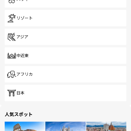
リゾート
アジア
中近東
アフリカ
日本
人気スポット