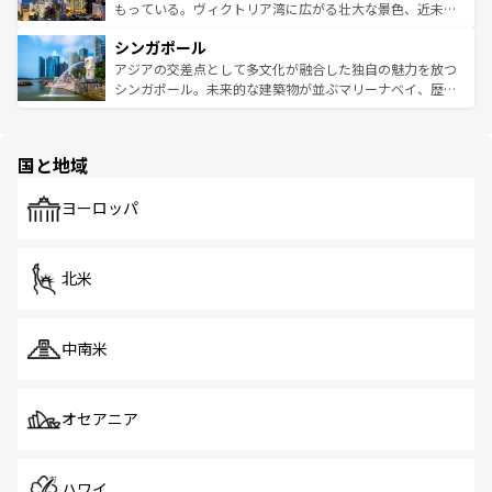
が旅行者を迎えてくれるので、きっと忘れられない旅にな
いビーチでリゾート気分を楽しむことができる。タイ料理
もっている。ヴィクトリア湾に広がる壮大な景色、近未来
るはずだ。 なお、新着のベトナム情報は
コンテンツ一覧
を
は世界的に有名で、屋台から高級レストランまで味覚を刺
的なアートスポット、そして歴史と現代が融合した町並
参照してほしい。
シンガポール
激する。気候は一年中温暖で、どの季節にも異なる楽しみ
み、どこを訪れても感動するはず。観光スポットが密集し
が待っている。親しみやすいタイの人々、仏教を中心とし
ており、効率よく見どころを回れるのも魅力。息をのむよ
アジアの交差点として多文化が融合した独自の魅力を放つ
た文化、そして多様な観光資源が、訪れる旅人を魅了し続
うな絶景から文化的な体験まで、香港を存分に楽しみ尽く
シンガポール。未来的な建築物が並ぶマリーナベイ、歴史
ける。 なお、新着のタイ情報は
コンテンツ一覧
を参照して
そう。 なお、新着の香港情報は
コンテンツ一覧
を参照して
と伝統を感じられるエスニックタウン、多数の緑豊かな公
ほしい。
ほしい。
園や自然保護区など、自然が調和した近代的な景観と文化
の多様性あふれるカラフルな町は、どこを歩いても新しい
国と地域
発見がある。さらに、治安のよさや充実した公共交通機関
も、旅行者にとっては魅力的なポイント。グルメも豊富
で、ホーカーズは地元の風情を楽しめる外せないスポット
ヨーロッパ
だ。訪れる人を飽きさせないシンガポールで、多様な魅力
を体感しよう。 なお、新着のシンガポール情報は
コンテン
ツ一覧
を参照してほしい。
北米
中南米
オセアニア
ハワイ