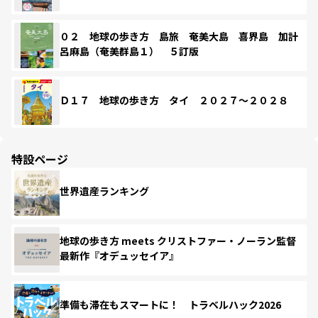
０２ 地球の歩き方 島旅 奄美大島 喜界島 加計
呂麻島（奄美群島１） ５訂版
Ｄ１７ 地球の歩き方 タイ ２０２７～２０２８
特設ページ
世界遺産ランキング
地球の歩き方 meets クリストファー・ノーラン監督
最新作『オデュッセイア』
準備も滞在もスマートに！ トラベルハック2026