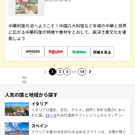
2022.05.26 発売
中華料理の沼へようこそ！中国八大料理など本場の中華と世界
に広がる中華料理の特徴や食材をとおして、奥深き食文化を堪
能しよう
詳細を見る
…
1
2
3
14
AD
AD
人気の国と地域から探す
イタリア
イタリアは歴史、文化、グルメ、自然と多彩な魅力にあふ
れた国。
ローマ
の古代遺跡やフィレンツェのルネッサンス
美術、ヴェネツィアの運河など、歴史あるスポットはもち
スペイン
ろん、トスカーナの美しい田園風景やアマルフィ海岸の絶
景など、自然景観も見逃せない。観光の合間には、本場の
イベリア半島のほぼ80％を占めるスペインは、太陽が降り