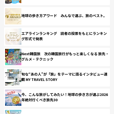
地球の歩き方アワード みんなで選ぶ、旅のベスト。
エアラインランキング 読者の投票をもとにランキン
グ形式で発表
Next韓国旅 次の韓国旅行がもっと楽しくなる 旅先・
グルメ・テクニック
旬な“あの人”が「旅」をテーマに語るインタビュー連
載 MY TRAVEL STORY
今、こんな旅がしてみたい！地球の歩き方が選ぶ2026
年絶対行くべき旅先30