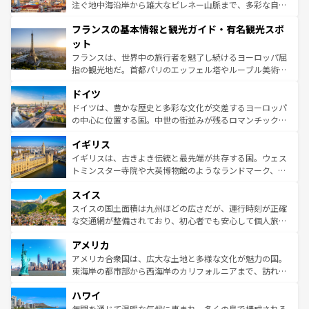
ピザやパスタなど、絶品のイタリア料理を堪能することも
注ぐ地中海沿岸から雄大なピレネー山脈まで、多彩な自然
できる。朝目覚めてから夜眠るまで、すべての瞬間を楽し
と文化が詰まったヨーロッパ屈指の旅行先だ。多様な地域
フランスの基本情報と観光ガイド・有名観光スポ
ませてくれるイタリアで、忘れられない旅をしてみよう！
文化が根付くこの国では、情熱的なフラメンコ、熱気あふ
なお、新着のイタリア情報は
コンテンツ一覧
を参照してほ
れる闘牛、そして美味しいタパスが生活の一部となってい
ット
しい。
る。首都マドリードの洗練された雰囲気や、バルセロナの
フランスは、世界中の旅行者を魅了し続けるヨーロッパ屈
アートに溢れた街角から、地方では古代ローマ遺跡や中世
指の観光地だ。首都パリのエッフェル塔やルーブル美術館
の城塞都市、穏やかなビーチリゾートまで多彩な表情を見
といった象徴的なスポットから、田舎町の古風な美しさま
せる。地方によって風土や気候が異なるスペインはその個
ドイツ
で、幅広い魅力が詰まっている。華麗な宮殿、歴史的な大
性で訪れる人を魅了する。 なお、新着のスペイン情報は
コ
聖堂、美しいビーチ、そして豊かな自然が、訪れる者を心
ドイツは、豊かな歴史と多彩な文化が交差するヨーロッパ
ンテンツ一覧
を参照してほしい。
から魅了する。また、フランスは美食の国としても知ら
の中心に位置する国。中世の街並みが残るロマンチック街
れ、フランス料理はユネスコ無形文化遺産にも登録されて
道から、未来を先取りするようなモダンな都市まで多様な
イギリス
いる。シャンパンの発祥地であるランス、プロヴァンスの
顔を持つこの国は、どこを歩いても飽きることがない。ベ
香り高いラベンダー畑など、多彩な楽しみ方が可能だ。さ
ルリンの文化的活気、バイエルン州のアルプスの絶景、そ
イギリスは、古きよき伝統と最先端が共存する国。ウェス
らに、パリ以外の地域にも魅力が溢れており、どの街角に
してライン川沿いのワイン畑といった風景は必見。ビール
トミンスター寺院や大英博物館のようなランドマーク、歴
も豊かな歴史と文化が息づいている。パリ以外の個性あふ
とソーセージを味わいながら地元の人と過ごす楽しい時間
史ある大学都市、美しい丘陵地帯や牧歌的な風景など、エ
れる地方に足を運ぶとそれぞれで全く異なる文化を体験で
スイス
は、お酒好きな人にはぜひ体験してほしい。 なお、新着の
リアごとに異なる魅力がある。また、優雅なアフタヌーン
きるだろう。 なお、新着のフランス情報は
コンテンツ一覧
ドイツ情報は
コンテンツ一覧
を参照してほしい。
ティー、ビール好きにはたまらない英国パブ、サッカー観
スイスの国土面積は九州ほどの広さだが、運行時刻が正確
を参照してほしい。
戦など、本場だからこそできる体験も豊富。イギリスを旅
な交通網が整備されており、初心者でも安心して個人旅行
して楽しみつくそう。 なお、新着のイギリス情報は
コンテ
を楽しめる。日本同様に時刻表どおりの旅が可能だ。中世
アメリカ
ンツ一覧
を参照してほしい。
の建物がそのまま残る町や、スイスならではのユニークな
博物館もあり、アルプス観光だけでなく町歩きも満喫する
アメリカ合衆国は、広大な土地と多様な文化が魅力の国。
ことができる。国民の所得が高いため物価も高いが、旅行
東海岸の都市部から西海岸のカリフォルニアまで、訪れる
者向けの交通パス提供のサービスもあり、うまく活用すれ
場所ごとに異なる風景と体験が待っている。ニューヨーク
ハワイ
ば市内交通費無料で観光を楽しむこともできる。 なお、新
のような巨大都市は、観光、ショッピング、エンターテイ
着のスイス情報は
コンテンツ一覧
を参照してほしい。
ンメントが詰まった刺激的なスポットだ。一方、アメリカ
年間を通じて温暖な気候に恵まれ、多くの島で構成される