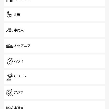
だ。訪れる人を飽きさせないシンガポールで、多様な魅力
を体感しよう。 なお、新着のシンガポール情報は
コンテン
ツ一覧
を参照してほしい。
北米
中南米
オセアニア
ハワイ
リゾート
アジア
中近東