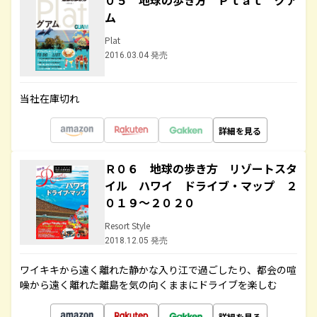
０５ 地球の歩き方 Ｐｌａｔ グア
ム
Plat
2016.03.04 発売
当社在庫切れ
詳細を見る
Ｒ０６ 地球の歩き方 リゾートスタ
イル ハワイ ドライブ・マップ ２
０１９～２０２０
Resort Style
2018.12.05 発売
ワイキキから遠く離れた静かな入り江で過ごしたり、都会の喧
噪から遠く離れた離島を気の向くままにドライブを楽しむ
詳細を見る