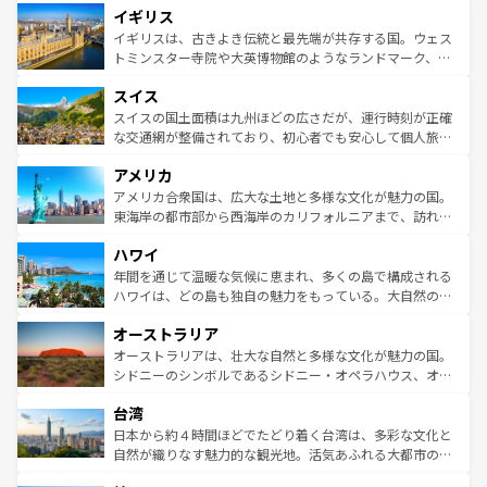
イギリス
いる。シャンパンの発祥地であるランス、プロヴァンスの
顔を持つこの国は、どこを歩いても飽きることがない。ベ
香り高いラベンダー畑など、多彩な楽しみ方が可能だ。さ
ルリンの文化的活気、バイエルン州のアルプスの絶景、そ
イギリスは、古きよき伝統と最先端が共存する国。ウェス
らに、パリ以外の地域にも魅力が溢れており、どの街角に
してライン川沿いのワイン畑といった風景は必見。ビール
トミンスター寺院や大英博物館のようなランドマーク、歴
も豊かな歴史と文化が息づいている。パリ以外の個性あふ
とソーセージを味わいながら地元の人と過ごす楽しい時間
史ある大学都市、美しい丘陵地帯や牧歌的な風景など、エ
れる地方に足を運ぶとそれぞれで全く異なる文化を体験で
スイス
は、お酒好きな人にはぜひ体験してほしい。 なお、新着の
リアごとに異なる魅力がある。また、優雅なアフタヌーン
きるだろう。 なお、新着のフランス情報は
コンテンツ一覧
ドイツ情報は
コンテンツ一覧
を参照してほしい。
ティー、ビール好きにはたまらない英国パブ、サッカー観
スイスの国土面積は九州ほどの広さだが、運行時刻が正確
を参照してほしい。
戦など、本場だからこそできる体験も豊富。イギリスを旅
な交通網が整備されており、初心者でも安心して個人旅行
して楽しみつくそう。 なお、新着のイギリス情報は
コンテ
を楽しめる。日本同様に時刻表どおりの旅が可能だ。中世
アメリカ
ンツ一覧
を参照してほしい。
の建物がそのまま残る町や、スイスならではのユニークな
博物館もあり、アルプス観光だけでなく町歩きも満喫する
アメリカ合衆国は、広大な土地と多様な文化が魅力の国。
ことができる。国民の所得が高いため物価も高いが、旅行
東海岸の都市部から西海岸のカリフォルニアまで、訪れる
者向けの交通パス提供のサービスもあり、うまく活用すれ
場所ごとに異なる風景と体験が待っている。ニューヨーク
ハワイ
ば市内交通費無料で観光を楽しむこともできる。 なお、新
のような巨大都市は、観光、ショッピング、エンターテイ
着のスイス情報は
コンテンツ一覧
を参照してほしい。
ンメントが詰まった刺激的なスポットだ。一方、アメリカ
年間を通じて温暖な気候に恵まれ、多くの島で構成される
西部には大自然が広がり、グランドキャニオンやイエロー
ハワイは、どの島も独自の魅力をもっている。大自然の神
ストーン国立公園といった絶景が堪能できる。さらに、南
秘を感じたいなら、火山が生み出した壮大な景観を誇るハ
オーストラリア
部のニューオーリンズでは、音楽と美食が融合した独特の
ワイ島は見逃せない。また、定番の観光地といえばオアフ
文化が魅力。旅行者はアメリカの各地域で異なる魅力を楽
島だが、静かな自然を求めるならマウイ島やカウアイ島が
オーストラリアは、壮大な自然と多様な文化が魅力の国。
しみながら、その多様性と豊かな歴史を感じることができ
おすすめ。エメラルドグリーンに輝く海をはじめ、豊かな
シドニーのシンボルであるシドニー・オペラハウス、オー
るだろう。車でのロードトリップや列車の旅も、アメリカ
文化や歴史が息づいている。「アロハスピリット」と呼ば
ストラリア東海岸北部に広がる大サンゴ礁地帯グレートバ
ならではの贅沢な旅のスタイルだ。 なお、新着のアメリカ
台湾
れるおもてなしの心で訪れる人々を迎えてくれるハワイの
リアリーフや大陸中央部にそびえるウルル（エアーズロッ
情報は
コンテンツ一覧
を参照してほしい。
人々、おいしいローカルフードやハワイアンミュージッ
ク）、タスマニアの美しい原生林やケアンズの熱帯雨林な
日本から約４時間ほどでたどり着く台湾は、多彩な文化と
ク、伝統的なフラダンスなど、すべてがハワイの魅力を彩
ど、見どころがたくさん。また、カフェやワイン、オージ
自然が織りなす魅力的な観光地。活気あふれる大都市の台
っている。訪れるたびに新しい発見と感動が待っているハ
ービーフなどの食文化も豊かで、美味しいものであふれて
北やノスタルジックな町並みが人気な九份（ジォウフェ