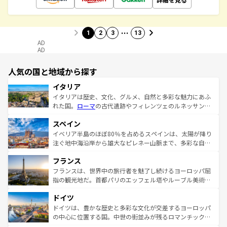
…
1
2
3
13
AD
AD
人気の国と地域から探す
イタリア
イタリアは歴史、文化、グルメ、自然と多彩な魅力にあふ
れた国。
ローマ
の古代遺跡やフィレンツェのルネッサンス
美術、ヴェネツィアの運河など、歴史あるスポットはもち
スペイン
ろん、トスカーナの美しい田園風景やアマルフィ海岸の絶
景など、自然景観も見逃せない。観光の合間には、本場の
イベリア半島のほぼ80％を占めるスペインは、太陽が降り
ピザやパスタなど、絶品のイタリア料理を堪能することも
注ぐ地中海沿岸から雄大なピレネー山脈まで、多彩な自然
できる。朝目覚めてから夜眠るまで、すべての瞬間を楽し
と文化が詰まったヨーロッパ屈指の旅行先だ。多様な地域
フランス
ませてくれるイタリアで、忘れられない旅をしてみよう！
文化が根付くこの国では、情熱的なフラメンコ、熱気あふ
なお、新着のイタリア情報は
コンテンツ一覧
を参照してほ
れる闘牛、そして美味しいタパスが生活の一部となってい
フランスは、世界中の旅行者を魅了し続けるヨーロッパ屈
しい。
る。首都マドリードの洗練された雰囲気や、バルセロナの
指の観光地だ。首都パリのエッフェル塔やルーブル美術館
アートに溢れた街角から、地方では古代ローマ遺跡や中世
といった象徴的なスポットから、田舎町の古風な美しさま
ドイツ
の城塞都市、穏やかなビーチリゾートまで多彩な表情を見
で、幅広い魅力が詰まっている。華麗な宮殿、歴史的な大
せる。地方によって風土や気候が異なるスペインはその個
聖堂、美しいビーチ、そして豊かな自然が、訪れる者を心
ドイツは、豊かな歴史と多彩な文化が交差するヨーロッパ
性で訪れる人を魅了する。 なお、新着のスペイン情報は
コ
から魅了する。また、フランスは美食の国としても知ら
の中心に位置する国。中世の街並みが残るロマンチック街
ンテンツ一覧
を参照してほしい。
れ、フランス料理はユネスコ無形文化遺産にも登録されて
道から、未来を先取りするようなモダンな都市まで多様な