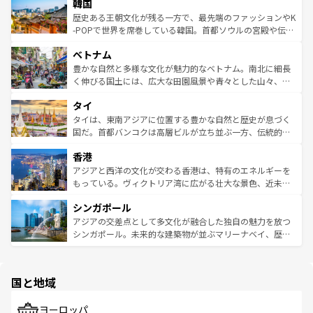
ワイを、存分に味わってほしい。 なお、新着のハワイ情報
韓国
いる。アクティビティも充実しており、サーフィンやダイ
ン）、静ひつな山岳地帯である台湾東部など、都市の喧騒
は
コンテンツ一覧
を参照してほしい。
ビング、ハイキングなど、アウトドア好きにはたまらな
と山間の静けさが共存しており、訪れる人に新しい発見と
歴史ある王朝文化が残る一方で、最先端のファッションやK
い。オーストラリアの多彩な魅力を存分に味わいつくそ
驚きをもたらしてくれる。また、奥深い台湾の食文化も魅
-POPで世界を席巻している韓国。首都ソウルの宮殿や伝統
う。 なお、新着のオーストラリア情報は
コンテンツ一覧
を
力で、夜市などの屋台グルメから高級料理、ヘルシーで美
家屋が並ぶエリアでは韓国の歴史と文化に浸ることがで
参照してほしい。
ベトナム
容にもいいと評判のスイーツなど、バラエティ豊かな料理
き、地方に足を延ばせば四季折々の自然美を楽しむことが
が味わえる。 なお、新着の台湾情報は
コンテンツ一覧
を参
できる。そして、キムチや焼肉、絶品のストリートフード
豊かな自然と多様な文化が魅力的なベトナム。南北に細長
照してほしい。
まで、さまざまな韓国料理が待っている。夜には、韓国な
く伸びる国土には、広大な田園風景や青々とした山々、世
らではのナイトライフも堪能できる。あたたかいホスピタ
界遺産に登録された壮大な自然景観が点在し、都市部では
タイ
リティに包まれながら、韓国の多彩な魅力を心ゆくまで味
急速な発展と共に伝統が息づく。ハノイの古い町並みやホ
わってみてほしい。 なお、新着の韓国情報は
コンテンツ一
ーチミン市のフランス統治時代の建物も、独特の雰囲気を
タイは、東南アジアに位置する豊かな自然と歴史が息づく
覧
を参照してほしい。
醸し出している。また、バラエティの豊かさとおいしさで
国だ。首都バンコクは高層ビルが立ち並ぶ一方、伝統的な
世界中の食通を魅了してやまないベトナム料理も魅力のひ
寺院や市場がいたるところに点在し、古きよき文化と現代
香港
とつ。フォーやバインミー、ベトナムコーヒーなどは、ぜ
の活気が交差している。北部ではチェンマイなどの山岳地
ひ現地で味わいたい。どの地域を訪れてもあたたかい人々
帯で自然と触れ合い、南部ではプーケットやクラビの美し
アジアと西洋の文化が交わる香港は、特有のエネルギーを
が旅行者を迎えてくれるので、きっと忘れられない旅にな
いビーチでリゾート気分を楽しむことができる。タイ料理
もっている。ヴィクトリア湾に広がる壮大な景色、近未来
るはずだ。 なお、新着のベトナム情報は
コンテンツ一覧
を
は世界的に有名で、屋台から高級レストランまで味覚を刺
的なアートスポット、そして歴史と現代が融合した町並
参照してほしい。
シンガポール
激する。気候は一年中温暖で、どの季節にも異なる楽しみ
み、どこを訪れても感動するはず。観光スポットが密集し
が待っている。親しみやすいタイの人々、仏教を中心とし
ており、効率よく見どころを回れるのも魅力。息をのむよ
アジアの交差点として多文化が融合した独自の魅力を放つ
た文化、そして多様な観光資源が、訪れる旅人を魅了し続
うな絶景から文化的な体験まで、香港を存分に楽しみ尽く
シンガポール。未来的な建築物が並ぶマリーナベイ、歴史
ける。 なお、新着のタイ情報は
コンテンツ一覧
を参照して
そう。 なお、新着の香港情報は
コンテンツ一覧
を参照して
と伝統を感じられるエスニックタウン、多数の緑豊かな公
ほしい。
ほしい。
園や自然保護区など、自然が調和した近代的な景観と文化
の多様性あふれるカラフルな町は、どこを歩いても新しい
国と地域
発見がある。さらに、治安のよさや充実した公共交通機関
も、旅行者にとっては魅力的なポイント。グルメも豊富
で、ホーカーズは地元の風情を楽しめる外せないスポット
ヨーロッパ