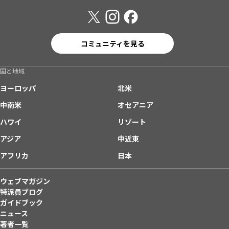
コミュニティを見る
国と地域
ヨーロッパ
北米
中南米
オセアニア
ハワイ
リゾート
アジア
中近東
アフリカ
日本
ウェブマガジン
特派員ブログ
ガイドブック
ニュース
著者一覧