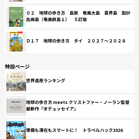
０２ 地球の歩き方 島旅 奄美大島 喜界島 加計
呂麻島（奄美群島１） ５訂版
Ｄ１７ 地球の歩き方 タイ ２０２７～２０２８
特設ページ
世界遺産ランキング
地球の歩き方 meets クリストファー・ノーラン監督
最新作『オデュッセイア』
準備も滞在もスマートに！ トラベルハック2026