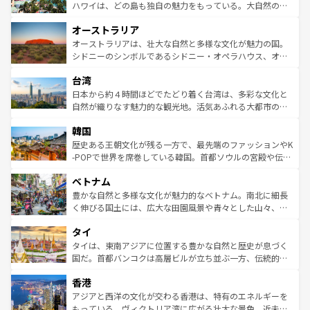
西部には大自然が広がり、グランドキャニオンやイエロー
ハワイは、どの島も独自の魅力をもっている。大自然の神
ストーン国立公園といった絶景が堪能できる。さらに、南
秘を感じたいなら、火山が生み出した壮大な景観を誇るハ
オーストラリア
部のニューオーリンズでは、音楽と美食が融合した独特の
ワイ島は見逃せない。また、定番の観光地といえばオアフ
文化が魅力。旅行者はアメリカの各地域で異なる魅力を楽
島だが、静かな自然を求めるならマウイ島やカウアイ島が
オーストラリアは、壮大な自然と多様な文化が魅力の国。
しみながら、その多様性と豊かな歴史を感じることができ
おすすめ。エメラルドグリーンに輝く海をはじめ、豊かな
シドニーのシンボルであるシドニー・オペラハウス、オー
るだろう。車でのロードトリップや列車の旅も、アメリカ
文化や歴史が息づいている。「アロハスピリット」と呼ば
ストラリア東海岸北部に広がる大サンゴ礁地帯グレートバ
ならではの贅沢な旅のスタイルだ。 なお、新着のアメリカ
台湾
れるおもてなしの心で訪れる人々を迎えてくれるハワイの
リアリーフや大陸中央部にそびえるウルル（エアーズロッ
情報は
コンテンツ一覧
を参照してほしい。
人々、おいしいローカルフードやハワイアンミュージッ
ク）、タスマニアの美しい原生林やケアンズの熱帯雨林な
日本から約４時間ほどでたどり着く台湾は、多彩な文化と
ク、伝統的なフラダンスなど、すべてがハワイの魅力を彩
ど、見どころがたくさん。また、カフェやワイン、オージ
自然が織りなす魅力的な観光地。活気あふれる大都市の台
っている。訪れるたびに新しい発見と感動が待っているハ
ービーフなどの食文化も豊かで、美味しいものであふれて
北やノスタルジックな町並みが人気な九份（ジォウフェ
ワイを、存分に味わってほしい。 なお、新着のハワイ情報
韓国
いる。アクティビティも充実しており、サーフィンやダイ
ン）、静ひつな山岳地帯である台湾東部など、都市の喧騒
は
コンテンツ一覧
を参照してほしい。
ビング、ハイキングなど、アウトドア好きにはたまらな
と山間の静けさが共存しており、訪れる人に新しい発見と
歴史ある王朝文化が残る一方で、最先端のファッションやK
い。オーストラリアの多彩な魅力を存分に味わいつくそ
驚きをもたらしてくれる。また、奥深い台湾の食文化も魅
-POPで世界を席巻している韓国。首都ソウルの宮殿や伝統
う。 なお、新着のオーストラリア情報は
コンテンツ一覧
を
力で、夜市などの屋台グルメから高級料理、ヘルシーで美
家屋が並ぶエリアでは韓国の歴史と文化に浸ることがで
参照してほしい。
ベトナム
容にもいいと評判のスイーツなど、バラエティ豊かな料理
き、地方に足を延ばせば四季折々の自然美を楽しむことが
が味わえる。 なお、新着の台湾情報は
コンテンツ一覧
を参
できる。そして、キムチや焼肉、絶品のストリートフード
豊かな自然と多様な文化が魅力的なベトナム。南北に細長
照してほしい。
まで、さまざまな韓国料理が待っている。夜には、韓国な
く伸びる国土には、広大な田園風景や青々とした山々、世
らではのナイトライフも堪能できる。あたたかいホスピタ
界遺産に登録された壮大な自然景観が点在し、都市部では
タイ
リティに包まれながら、韓国の多彩な魅力を心ゆくまで味
急速な発展と共に伝統が息づく。ハノイの古い町並みやホ
わってみてほしい。 なお、新着の韓国情報は
コンテンツ一
ーチミン市のフランス統治時代の建物も、独特の雰囲気を
タイは、東南アジアに位置する豊かな自然と歴史が息づく
覧
を参照してほしい。
醸し出している。また、バラエティの豊かさとおいしさで
国だ。首都バンコクは高層ビルが立ち並ぶ一方、伝統的な
世界中の食通を魅了してやまないベトナム料理も魅力のひ
寺院や市場がいたるところに点在し、古きよき文化と現代
香港
とつ。フォーやバインミー、ベトナムコーヒーなどは、ぜ
の活気が交差している。北部ではチェンマイなどの山岳地
ひ現地で味わいたい。どの地域を訪れてもあたたかい人々
帯で自然と触れ合い、南部ではプーケットやクラビの美し
アジアと西洋の文化が交わる香港は、特有のエネルギーを
が旅行者を迎えてくれるので、きっと忘れられない旅にな
いビーチでリゾート気分を楽しむことができる。タイ料理
もっている。ヴィクトリア湾に広がる壮大な景色、近未来