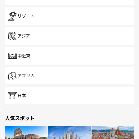
リゾート
アジア
中近東
アフリカ
日本
人気スポット