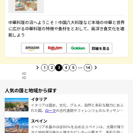
中華料理の沼へようこそ！中国八大料理など本場の中華と世界
に広がる中華料理の特徴や食材をとおして、奥深き食文化を堪
能しよう
詳細を見る
…
1
2
3
4
5
14
AD
AD
人気の国と地域から探す
イタリア
イタリアは歴史、文化、グルメ、自然と多彩な魅力にあふ
れた国。
ローマ
の古代遺跡やフィレンツェのルネッサンス
美術、ヴェネツィアの運河など、歴史あるスポットはもち
スペイン
ろん、トスカーナの美しい田園風景やアマルフィ海岸の絶
景など、自然景観も見逃せない。観光の合間には、本場の
イベリア半島のほぼ80％を占めるスペインは、太陽が降り
ピザやパスタなど、絶品のイタリア料理を堪能することも
注ぐ地中海沿岸から雄大なピレネー山脈まで、多彩な自然