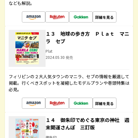
なども解説。
詳細を見る
１３ 地球の歩き方 Ｐｌａｔ マニ
ラ セブ
Plat
2024.05.30 発売
フィリピンの２大人気タウンのマニラ、セブの情報を厳選して
掲載。行くべきスポットを凝縮したモデルプランや巻頭特集は
必見。
詳細を見る
１４ 御朱印でめぐる東京の神社 週
末開運さんぽ 三訂版
御朱印