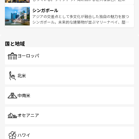
るはずだ。 なお、新着のベトナム情報は
コンテンツ一覧
を
は世界的に有名で、屋台から高級レストランまで味覚を刺
的なアートスポット、そして歴史と現代が融合した町並
参照してほしい。
シンガポール
激する。気候は一年中温暖で、どの季節にも異なる楽しみ
み、どこを訪れても感動するはず。観光スポットが密集し
が待っている。親しみやすいタイの人々、仏教を中心とし
ており、効率よく見どころを回れるのも魅力。息をのむよ
アジアの交差点として多文化が融合した独自の魅力を放つ
た文化、そして多様な観光資源が、訪れる旅人を魅了し続
うな絶景から文化的な体験まで、香港を存分に楽しみ尽く
シンガポール。未来的な建築物が並ぶマリーナベイ、歴史
ける。 なお、新着のタイ情報は
コンテンツ一覧
を参照して
そう。 なお、新着の香港情報は
コンテンツ一覧
を参照して
と伝統を感じられるエスニックタウン、多数の緑豊かな公
ほしい。
ほしい。
園や自然保護区など、自然が調和した近代的な景観と文化
の多様性あふれるカラフルな町は、どこを歩いても新しい
国と地域
発見がある。さらに、治安のよさや充実した公共交通機関
も、旅行者にとっては魅力的なポイント。グルメも豊富
で、ホーカーズは地元の風情を楽しめる外せないスポット
ヨーロッパ
だ。訪れる人を飽きさせないシンガポールで、多様な魅力
を体感しよう。 なお、新着のシンガポール情報は
コンテン
ツ一覧
を参照してほしい。
北米
中南米
オセアニア
ハワイ