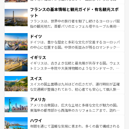
できる。朝目覚めてから夜眠るまで、すべての瞬間を楽し
と文化が詰まったヨーロッパ屈指の旅行先だ。多様な地域
フランスの基本情報と観光ガイド・有名観光スポ
ませてくれるイタリアで、忘れられない旅をしてみよう！
文化が根付くこの国では、情熱的なフラメンコ、熱気あふ
なお、新着のイタリア情報は
コンテンツ一覧
を参照してほ
れる闘牛、そして美味しいタパスが生活の一部となってい
ット
しい。
る。首都マドリードの洗練された雰囲気や、バルセロナの
フランスは、世界中の旅行者を魅了し続けるヨーロッパ屈
アートに溢れた街角から、地方では古代ローマ遺跡や中世
指の観光地だ。首都パリのエッフェル塔やルーブル美術館
の城塞都市、穏やかなビーチリゾートまで多彩な表情を見
といった象徴的なスポットから、田舎町の古風な美しさま
せる。地方によって風土や気候が異なるスペインはその個
ドイツ
で、幅広い魅力が詰まっている。華麗な宮殿、歴史的な大
性で訪れる人を魅了する。 なお、新着のスペイン情報は
コ
聖堂、美しいビーチ、そして豊かな自然が、訪れる者を心
ドイツは、豊かな歴史と多彩な文化が交差するヨーロッパ
ンテンツ一覧
を参照してほしい。
から魅了する。また、フランスは美食の国としても知ら
の中心に位置する国。中世の街並みが残るロマンチック街
れ、フランス料理はユネスコ無形文化遺産にも登録されて
道から、未来を先取りするようなモダンな都市まで多様な
イギリス
いる。シャンパンの発祥地であるランス、プロヴァンスの
顔を持つこの国は、どこを歩いても飽きることがない。ベ
香り高いラベンダー畑など、多彩な楽しみ方が可能だ。さ
ルリンの文化的活気、バイエルン州のアルプスの絶景、そ
イギリスは、古きよき伝統と最先端が共存する国。ウェス
らに、パリ以外の地域にも魅力が溢れており、どの街角に
してライン川沿いのワイン畑といった風景は必見。ビール
トミンスター寺院や大英博物館のようなランドマーク、歴
も豊かな歴史と文化が息づいている。パリ以外の個性あふ
とソーセージを味わいながら地元の人と過ごす楽しい時間
史ある大学都市、美しい丘陵地帯や牧歌的な風景など、エ
れる地方に足を運ぶとそれぞれで全く異なる文化を体験で
スイス
は、お酒好きな人にはぜひ体験してほしい。 なお、新着の
リアごとに異なる魅力がある。また、優雅なアフタヌーン
きるだろう。 なお、新着のフランス情報は
コンテンツ一覧
ドイツ情報は
コンテンツ一覧
を参照してほしい。
ティー、ビール好きにはたまらない英国パブ、サッカー観
スイスの国土面積は九州ほどの広さだが、運行時刻が正確
を参照してほしい。
戦など、本場だからこそできる体験も豊富。イギリスを旅
な交通網が整備されており、初心者でも安心して個人旅行
して楽しみつくそう。 なお、新着のイギリス情報は
コンテ
を楽しめる。日本同様に時刻表どおりの旅が可能だ。中世
アメリカ
ンツ一覧
を参照してほしい。
の建物がそのまま残る町や、スイスならではのユニークな
博物館もあり、アルプス観光だけでなく町歩きも満喫する
アメリカ合衆国は、広大な土地と多様な文化が魅力の国。
ことができる。国民の所得が高いため物価も高いが、旅行
東海岸の都市部から西海岸のカリフォルニアまで、訪れる
者向けの交通パス提供のサービスもあり、うまく活用すれ
場所ごとに異なる風景と体験が待っている。ニューヨーク
ハワイ
ば市内交通費無料で観光を楽しむこともできる。 なお、新
のような巨大都市は、観光、ショッピング、エンターテイ
着のスイス情報は
コンテンツ一覧
を参照してほしい。
ンメントが詰まった刺激的なスポットだ。一方、アメリカ
年間を通じて温暖な気候に恵まれ、多くの島で構成される