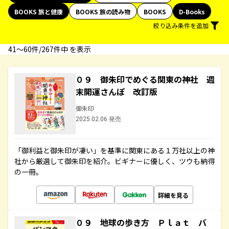
BOOKS 旅と健康
BOOKS 旅の読み物
BOOKS
D-Books
絞り込み条件を追加
41〜60件/267件中 を表示
０９ 御朱印でめぐる関東の神社 週
末開運さんぽ 改訂版
御朱印
2025.02.06 発売
「御利益と御朱印が凄い」を基準に関東にある１万社以上の神
社から厳選して御朱印を紹介。ビギナーに優しく、ツウも納得
の一冊。
詳細を見る
０９ 地球の歩き方 Ｐｌａｔ バ