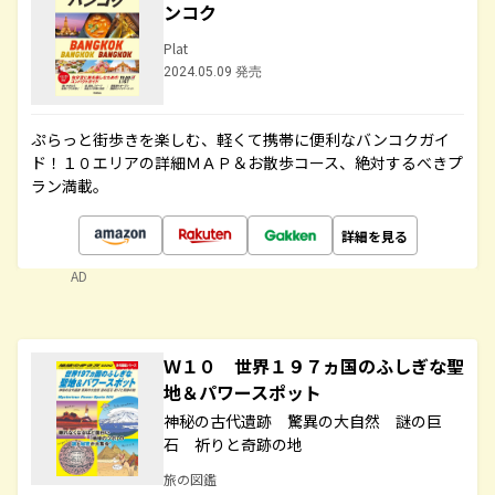
ンコク
Plat
2024.05.09 発売
ぷらっと街歩きを楽しむ、軽くて携帯に便利なバンコクガイ
ド！１０エリアの詳細ＭＡＰ＆お散歩コース、絶対するべきプ
ラン満載。
詳細を見る
AD
Ｗ１０ 世界１９７ヵ国のふしぎな聖
地＆パワースポット
神秘の古代遺跡 驚異の大自然 謎の巨
石 祈りと奇跡の地
旅の図鑑