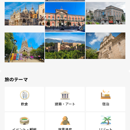
旅のテーマ
飲食
建築・アート
宿泊
イベント・観戦
世界遺産
リゾート