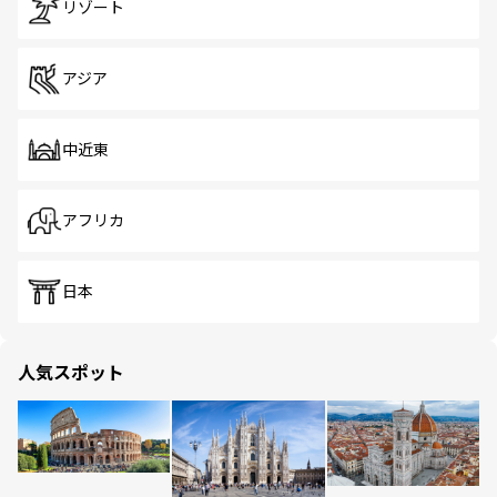
リゾート
アジア
中近東
アフリカ
日本
人気スポット