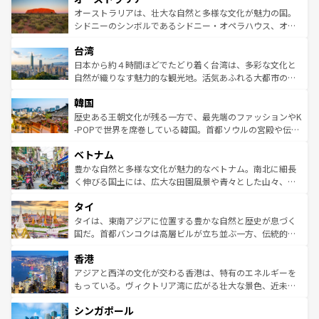
文化が魅力。旅行者はアメリカの各地域で異なる魅力を楽
島だが、静かな自然を求めるならマウイ島やカウアイ島が
オーストラリアは、壮大な自然と多様な文化が魅力の国。
しみながら、その多様性と豊かな歴史を感じることができ
おすすめ。エメラルドグリーンに輝く海をはじめ、豊かな
シドニーのシンボルであるシドニー・オペラハウス、オー
るだろう。車でのロードトリップや列車の旅も、アメリカ
文化や歴史が息づいている。「アロハスピリット」と呼ば
ストラリア東海岸北部に広がる大サンゴ礁地帯グレートバ
ならではの贅沢な旅のスタイルだ。 なお、新着のアメリカ
台湾
れるおもてなしの心で訪れる人々を迎えてくれるハワイの
リアリーフや大陸中央部にそびえるウルル（エアーズロッ
情報は
コンテンツ一覧
を参照してほしい。
人々、おいしいローカルフードやハワイアンミュージッ
ク）、タスマニアの美しい原生林やケアンズの熱帯雨林な
日本から約４時間ほどでたどり着く台湾は、多彩な文化と
ク、伝統的なフラダンスなど、すべてがハワイの魅力を彩
ど、見どころがたくさん。また、カフェやワイン、オージ
自然が織りなす魅力的な観光地。活気あふれる大都市の台
っている。訪れるたびに新しい発見と感動が待っているハ
ービーフなどの食文化も豊かで、美味しいものであふれて
北やノスタルジックな町並みが人気な九份（ジォウフェ
ワイを、存分に味わってほしい。 なお、新着のハワイ情報
韓国
いる。アクティビティも充実しており、サーフィンやダイ
ン）、静ひつな山岳地帯である台湾東部など、都市の喧騒
は
コンテンツ一覧
を参照してほしい。
ビング、ハイキングなど、アウトドア好きにはたまらな
と山間の静けさが共存しており、訪れる人に新しい発見と
歴史ある王朝文化が残る一方で、最先端のファッションやK
い。オーストラリアの多彩な魅力を存分に味わいつくそ
驚きをもたらしてくれる。また、奥深い台湾の食文化も魅
-POPで世界を席巻している韓国。首都ソウルの宮殿や伝統
う。 なお、新着のオーストラリア情報は
コンテンツ一覧
を
力で、夜市などの屋台グルメから高級料理、ヘルシーで美
家屋が並ぶエリアでは韓国の歴史と文化に浸ることがで
参照してほしい。
ベトナム
容にもいいと評判のスイーツなど、バラエティ豊かな料理
き、地方に足を延ばせば四季折々の自然美を楽しむことが
が味わえる。 なお、新着の台湾情報は
コンテンツ一覧
を参
できる。そして、キムチや焼肉、絶品のストリートフード
豊かな自然と多様な文化が魅力的なベトナム。南北に細長
照してほしい。
まで、さまざまな韓国料理が待っている。夜には、韓国な
く伸びる国土には、広大な田園風景や青々とした山々、世
らではのナイトライフも堪能できる。あたたかいホスピタ
界遺産に登録された壮大な自然景観が点在し、都市部では
タイ
リティに包まれながら、韓国の多彩な魅力を心ゆくまで味
急速な発展と共に伝統が息づく。ハノイの古い町並みやホ
わってみてほしい。 なお、新着の韓国情報は
コンテンツ一
ーチミン市のフランス統治時代の建物も、独特の雰囲気を
タイは、東南アジアに位置する豊かな自然と歴史が息づく
覧
を参照してほしい。
醸し出している。また、バラエティの豊かさとおいしさで
国だ。首都バンコクは高層ビルが立ち並ぶ一方、伝統的な
世界中の食通を魅了してやまないベトナム料理も魅力のひ
寺院や市場がいたるところに点在し、古きよき文化と現代
香港
とつ。フォーやバインミー、ベトナムコーヒーなどは、ぜ
の活気が交差している。北部ではチェンマイなどの山岳地
ひ現地で味わいたい。どの地域を訪れてもあたたかい人々
帯で自然と触れ合い、南部ではプーケットやクラビの美し
アジアと西洋の文化が交わる香港は、特有のエネルギーを
が旅行者を迎えてくれるので、きっと忘れられない旅にな
いビーチでリゾート気分を楽しむことができる。タイ料理
もっている。ヴィクトリア湾に広がる壮大な景色、近未来
るはずだ。 なお、新着のベトナム情報は
コンテンツ一覧
を
は世界的に有名で、屋台から高級レストランまで味覚を刺
的なアートスポット、そして歴史と現代が融合した町並
参照してほしい。
シンガポール
激する。気候は一年中温暖で、どの季節にも異なる楽しみ
み、どこを訪れても感動するはず。観光スポットが密集し