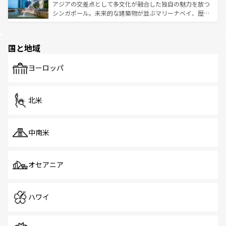
が待っている。親しみやすいタイの人々、仏教を中心とし
ており、効率よく見どころを回れるのも魅力。息をのむよ
アジアの交差点として多文化が融合した独自の魅力を放つ
た文化、そして多様な観光資源が、訪れる旅人を魅了し続
うな絶景から文化的な体験まで、香港を存分に楽しみ尽く
シンガポール。未来的な建築物が並ぶマリーナベイ、歴史
ける。 なお、新着のタイ情報は
コンテンツ一覧
を参照して
そう。 なお、新着の香港情報は
コンテンツ一覧
を参照して
と伝統を感じられるエスニックタウン、多数の緑豊かな公
ほしい。
ほしい。
園や自然保護区など、自然が調和した近代的な景観と文化
の多様性あふれるカラフルな町は、どこを歩いても新しい
国と地域
発見がある。さらに、治安のよさや充実した公共交通機関
も、旅行者にとっては魅力的なポイント。グルメも豊富
で、ホーカーズは地元の風情を楽しめる外せないスポット
ヨーロッパ
だ。訪れる人を飽きさせないシンガポールで、多様な魅力
を体感しよう。 なお、新着のシンガポール情報は
コンテン
ツ一覧
を参照してほしい。
北米
中南米
オセアニア
ハワイ