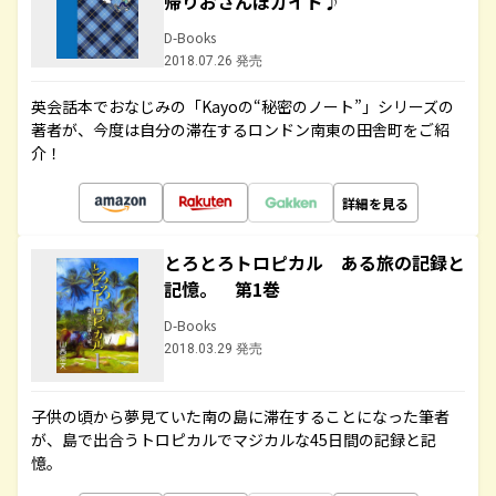
帰りおさんぽガイド♪
D-Books
2018.07.26 発売
英会話本でおなじみの「Kayoの“秘密のノート”」シリーズの
著者が、今度は自分の滞在するロンドン南東の田舎町をご紹
介！
詳細を見る
とろとろトロピカル ある旅の記録と
記憶。 第1巻
D-Books
2018.03.29 発売
子供の頃から夢見ていた南の島に滞在することになった筆者
が、島で出合うトロピカルでマジカルな45日間の記録と記
憶。