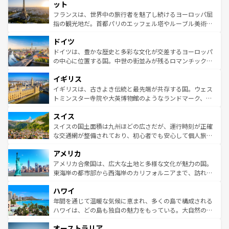
なお、新着のイタリア情報は
コンテンツ一覧
を参照してほ
れる闘牛、そして美味しいタパスが生活の一部となってい
ット
しい。
る。首都マドリードの洗練された雰囲気や、バルセロナの
フランスは、世界中の旅行者を魅了し続けるヨーロッパ屈
アートに溢れた街角から、地方では古代ローマ遺跡や中世
指の観光地だ。首都パリのエッフェル塔やルーブル美術館
の城塞都市、穏やかなビーチリゾートまで多彩な表情を見
といった象徴的なスポットから、田舎町の古風な美しさま
せる。地方によって風土や気候が異なるスペインはその個
ドイツ
で、幅広い魅力が詰まっている。華麗な宮殿、歴史的な大
性で訪れる人を魅了する。 なお、新着のスペイン情報は
コ
聖堂、美しいビーチ、そして豊かな自然が、訪れる者を心
ドイツは、豊かな歴史と多彩な文化が交差するヨーロッパ
ンテンツ一覧
を参照してほしい。
から魅了する。また、フランスは美食の国としても知ら
の中心に位置する国。中世の街並みが残るロマンチック街
れ、フランス料理はユネスコ無形文化遺産にも登録されて
道から、未来を先取りするようなモダンな都市まで多様な
イギリス
いる。シャンパンの発祥地であるランス、プロヴァンスの
顔を持つこの国は、どこを歩いても飽きることがない。ベ
香り高いラベンダー畑など、多彩な楽しみ方が可能だ。さ
ルリンの文化的活気、バイエルン州のアルプスの絶景、そ
イギリスは、古きよき伝統と最先端が共存する国。ウェス
らに、パリ以外の地域にも魅力が溢れており、どの街角に
してライン川沿いのワイン畑といった風景は必見。ビール
トミンスター寺院や大英博物館のようなランドマーク、歴
も豊かな歴史と文化が息づいている。パリ以外の個性あふ
とソーセージを味わいながら地元の人と過ごす楽しい時間
史ある大学都市、美しい丘陵地帯や牧歌的な風景など、エ
れる地方に足を運ぶとそれぞれで全く異なる文化を体験で
スイス
は、お酒好きな人にはぜひ体験してほしい。 なお、新着の
リアごとに異なる魅力がある。また、優雅なアフタヌーン
きるだろう。 なお、新着のフランス情報は
コンテンツ一覧
ドイツ情報は
コンテンツ一覧
を参照してほしい。
ティー、ビール好きにはたまらない英国パブ、サッカー観
スイスの国土面積は九州ほどの広さだが、運行時刻が正確
を参照してほしい。
戦など、本場だからこそできる体験も豊富。イギリスを旅
な交通網が整備されており、初心者でも安心して個人旅行
して楽しみつくそう。 なお、新着のイギリス情報は
コンテ
を楽しめる。日本同様に時刻表どおりの旅が可能だ。中世
アメリカ
ンツ一覧
を参照してほしい。
の建物がそのまま残る町や、スイスならではのユニークな
博物館もあり、アルプス観光だけでなく町歩きも満喫する
アメリカ合衆国は、広大な土地と多様な文化が魅力の国。
ことができる。国民の所得が高いため物価も高いが、旅行
東海岸の都市部から西海岸のカリフォルニアまで、訪れる
者向けの交通パス提供のサービスもあり、うまく活用すれ
場所ごとに異なる風景と体験が待っている。ニューヨーク
ハワイ
ば市内交通費無料で観光を楽しむこともできる。 なお、新
のような巨大都市は、観光、ショッピング、エンターテイ
着のスイス情報は
コンテンツ一覧
を参照してほしい。
ンメントが詰まった刺激的なスポットだ。一方、アメリカ
年間を通じて温暖な気候に恵まれ、多くの島で構成される
西部には大自然が広がり、グランドキャニオンやイエロー
ハワイは、どの島も独自の魅力をもっている。大自然の神
ストーン国立公園といった絶景が堪能できる。さらに、南
秘を感じたいなら、火山が生み出した壮大な景観を誇るハ
オーストラリア
部のニューオーリンズでは、音楽と美食が融合した独特の
ワイ島は見逃せない。また、定番の観光地といえばオアフ