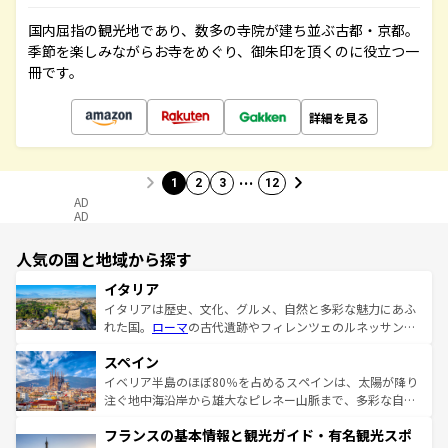
国内屈指の観光地であり、数多の寺院が建ち並ぶ古都・京都。
季節を楽しみながらお寺をめぐり、御朱印を頂くのに役立つ一
冊です。
詳細を見る
…
1
2
3
12
AD
AD
人気の国と地域から探す
イタリア
イタリアは歴史、文化、グルメ、自然と多彩な魅力にあふ
れた国。
ローマ
の古代遺跡やフィレンツェのルネッサンス
美術、ヴェネツィアの運河など、歴史あるスポットはもち
スペイン
ろん、トスカーナの美しい田園風景やアマルフィ海岸の絶
景など、自然景観も見逃せない。観光の合間には、本場の
イベリア半島のほぼ80％を占めるスペインは、太陽が降り
ピザやパスタなど、絶品のイタリア料理を堪能することも
注ぐ地中海沿岸から雄大なピレネー山脈まで、多彩な自然
できる。朝目覚めてから夜眠るまで、すべての瞬間を楽し
と文化が詰まったヨーロッパ屈指の旅行先だ。多様な地域
フランスの基本情報と観光ガイド・有名観光スポ
ませてくれるイタリアで、忘れられない旅をしてみよう！
文化が根付くこの国では、情熱的なフラメンコ、熱気あふ