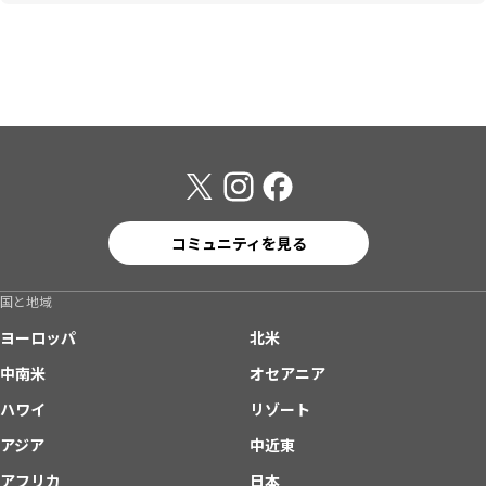
コミュニティを見る
国と地域
ヨーロッパ
北米
中南米
オセアニア
ハワイ
リゾート
アジア
中近東
アフリカ
日本