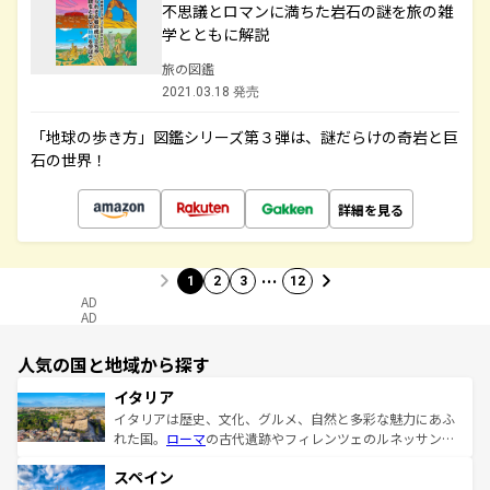
不思議とロマンに満ちた岩石の謎を旅の雑
学とともに解説
旅の図鑑
2021.03.18 発売
「地球の歩き方」図鑑シリーズ第３弾は、謎だらけの奇岩と巨
石の世界！
詳細を見る
…
1
2
3
12
AD
AD
人気の国と地域から探す
イタリア
イタリアは歴史、文化、グルメ、自然と多彩な魅力にあふ
れた国。
ローマ
の古代遺跡やフィレンツェのルネッサンス
美術、ヴェネツィアの運河など、歴史あるスポットはもち
スペイン
ろん、トスカーナの美しい田園風景やアマルフィ海岸の絶