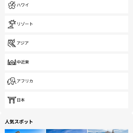
ハワイ
リゾート
アジア
中近東
アフリカ
日本
人気スポット