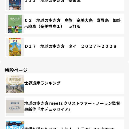
Ｊ３３ 地球の歩き方 墨田区
０２ 地球の歩き方 島旅 奄美大島 喜界島 加計
呂麻島（奄美群島１） ５訂版
Ｄ１７ 地球の歩き方 タイ ２０２７～２０２８
特設ページ
世界遺産ランキング
地球の歩き方 meets クリストファー・ノーラン監督
最新作『オデュッセイア』