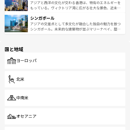
ひ現地で味わいたい。どの地域を訪れてもあたたかい人々
帯で自然と触れ合い、南部ではプーケットやクラビの美し
アジアと西洋の文化が交わる香港は、特有のエネルギーを
が旅行者を迎えてくれるので、きっと忘れられない旅にな
いビーチでリゾート気分を楽しむことができる。タイ料理
もっている。ヴィクトリア湾に広がる壮大な景色、近未来
るはずだ。 なお、新着のベトナム情報は
コンテンツ一覧
を
は世界的に有名で、屋台から高級レストランまで味覚を刺
的なアートスポット、そして歴史と現代が融合した町並
参照してほしい。
シンガポール
激する。気候は一年中温暖で、どの季節にも異なる楽しみ
み、どこを訪れても感動するはず。観光スポットが密集し
が待っている。親しみやすいタイの人々、仏教を中心とし
ており、効率よく見どころを回れるのも魅力。息をのむよ
アジアの交差点として多文化が融合した独自の魅力を放つ
た文化、そして多様な観光資源が、訪れる旅人を魅了し続
うな絶景から文化的な体験まで、香港を存分に楽しみ尽く
シンガポール。未来的な建築物が並ぶマリーナベイ、歴史
ける。 なお、新着のタイ情報は
コンテンツ一覧
を参照して
そう。 なお、新着の香港情報は
コンテンツ一覧
を参照して
と伝統を感じられるエスニックタウン、多数の緑豊かな公
ほしい。
ほしい。
園や自然保護区など、自然が調和した近代的な景観と文化
の多様性あふれるカラフルな町は、どこを歩いても新しい
国と地域
発見がある。さらに、治安のよさや充実した公共交通機関
も、旅行者にとっては魅力的なポイント。グルメも豊富
で、ホーカーズは地元の風情を楽しめる外せないスポット
ヨーロッパ
だ。訪れる人を飽きさせないシンガポールで、多様な魅力
を体感しよう。 なお、新着のシンガポール情報は
コンテン
ツ一覧
を参照してほしい。
北米
中南米
オセアニア