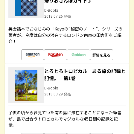
帰りおさんぽガイド♪
D-Books
2018.07.26 発売
英会話本でおなじみの「Kayoの“秘密のノート”」シリーズの
著者が、今度は自分の滞在するロンドン南東の田舎町をご紹
介！
詳細を見る
とろとろトロピカル ある旅の記録と
記憶。 第1巻
D-Books
2018.03.29 発売
子供の頃から夢見ていた南の島に滞在することになった筆者
が、島で出合うトロピカルでマジカルな45日間の記録と記
憶。