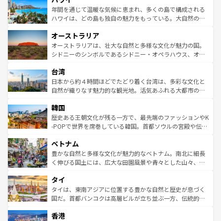
着のスイス情報は
コンテンツ一覧
を参照してほしい。
ンメントが詰まった刺激的なスポットだ。一方、アメリカ
年間を通じて温暖な気候に恵まれ、多くの島で構成される
西部には大自然が広がり、グランドキャニオンやイエロー
ハワイは、どの島も独自の魅力をもっている。大自然の神
ストーン国立公園といった絶景が堪能できる。さらに、南
秘を感じたいなら、火山が生み出した壮大な景観を誇るハ
オーストラリア
部のニューオーリンズでは、音楽と美食が融合した独特の
ワイ島は見逃せない。また、定番の観光地といえばオアフ
文化が魅力。旅行者はアメリカの各地域で異なる魅力を楽
島だが、静かな自然を求めるならマウイ島やカウアイ島が
オーストラリアは、壮大な自然と多様な文化が魅力の国。
しみながら、その多様性と豊かな歴史を感じることができ
おすすめ。エメラルドグリーンに輝く海をはじめ、豊かな
シドニーのシンボルであるシドニー・オペラハウス、オー
るだろう。車でのロードトリップや列車の旅も、アメリカ
文化や歴史が息づいている。「アロハスピリット」と呼ば
ストラリア東海岸北部に広がる大サンゴ礁地帯グレートバ
ならではの贅沢な旅のスタイルだ。 なお、新着のアメリカ
台湾
れるおもてなしの心で訪れる人々を迎えてくれるハワイの
リアリーフや大陸中央部にそびえるウルル（エアーズロッ
情報は
コンテンツ一覧
を参照してほしい。
人々、おいしいローカルフードやハワイアンミュージッ
ク）、タスマニアの美しい原生林やケアンズの熱帯雨林な
日本から約４時間ほどでたどり着く台湾は、多彩な文化と
ク、伝統的なフラダンスなど、すべてがハワイの魅力を彩
ど、見どころがたくさん。また、カフェやワイン、オージ
自然が織りなす魅力的な観光地。活気あふれる大都市の台
っている。訪れるたびに新しい発見と感動が待っているハ
ービーフなどの食文化も豊かで、美味しいものであふれて
北やノスタルジックな町並みが人気な九份（ジォウフェ
ワイを、存分に味わってほしい。 なお、新着のハワイ情報
韓国
いる。アクティビティも充実しており、サーフィンやダイ
ン）、静ひつな山岳地帯である台湾東部など、都市の喧騒
は
コンテンツ一覧
を参照してほしい。
ビング、ハイキングなど、アウトドア好きにはたまらな
と山間の静けさが共存しており、訪れる人に新しい発見と
歴史ある王朝文化が残る一方で、最先端のファッションやK
い。オーストラリアの多彩な魅力を存分に味わいつくそ
驚きをもたらしてくれる。また、奥深い台湾の食文化も魅
-POPで世界を席巻している韓国。首都ソウルの宮殿や伝統
う。 なお、新着のオーストラリア情報は
コンテンツ一覧
を
力で、夜市などの屋台グルメから高級料理、ヘルシーで美
家屋が並ぶエリアでは韓国の歴史と文化に浸ることがで
参照してほしい。
ベトナム
容にもいいと評判のスイーツなど、バラエティ豊かな料理
き、地方に足を延ばせば四季折々の自然美を楽しむことが
が味わえる。 なお、新着の台湾情報は
コンテンツ一覧
を参
できる。そして、キムチや焼肉、絶品のストリートフード
豊かな自然と多様な文化が魅力的なベトナム。南北に細長
照してほしい。
まで、さまざまな韓国料理が待っている。夜には、韓国な
く伸びる国土には、広大な田園風景や青々とした山々、世
らではのナイトライフも堪能できる。あたたかいホスピタ
界遺産に登録された壮大な自然景観が点在し、都市部では
タイ
リティに包まれながら、韓国の多彩な魅力を心ゆくまで味
急速な発展と共に伝統が息づく。ハノイの古い町並みやホ
わってみてほしい。 なお、新着の韓国情報は
コンテンツ一
ーチミン市のフランス統治時代の建物も、独特の雰囲気を
タイは、東南アジアに位置する豊かな自然と歴史が息づく
覧
を参照してほしい。
醸し出している。また、バラエティの豊かさとおいしさで
国だ。首都バンコクは高層ビルが立ち並ぶ一方、伝統的な
世界中の食通を魅了してやまないベトナム料理も魅力のひ
寺院や市場がいたるところに点在し、古きよき文化と現代
香港
とつ。フォーやバインミー、ベトナムコーヒーなどは、ぜ
の活気が交差している。北部ではチェンマイなどの山岳地