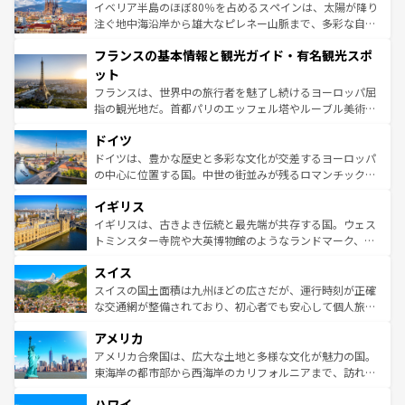
景など、自然景観も見逃せない。観光の合間には、本場の
イベリア半島のほぼ80％を占めるスペインは、太陽が降り
ピザやパスタなど、絶品のイタリア料理を堪能することも
注ぐ地中海沿岸から雄大なピレネー山脈まで、多彩な自然
できる。朝目覚めてから夜眠るまで、すべての瞬間を楽し
と文化が詰まったヨーロッパ屈指の旅行先だ。多様な地域
フランスの基本情報と観光ガイド・有名観光スポ
ませてくれるイタリアで、忘れられない旅をしてみよう！
文化が根付くこの国では、情熱的なフラメンコ、熱気あふ
なお、新着のイタリア情報は
コンテンツ一覧
を参照してほ
れる闘牛、そして美味しいタパスが生活の一部となってい
ット
しい。
る。首都マドリードの洗練された雰囲気や、バルセロナの
フランスは、世界中の旅行者を魅了し続けるヨーロッパ屈
アートに溢れた街角から、地方では古代ローマ遺跡や中世
指の観光地だ。首都パリのエッフェル塔やルーブル美術館
の城塞都市、穏やかなビーチリゾートまで多彩な表情を見
といった象徴的なスポットから、田舎町の古風な美しさま
せる。地方によって風土や気候が異なるスペインはその個
ドイツ
で、幅広い魅力が詰まっている。華麗な宮殿、歴史的な大
性で訪れる人を魅了する。 なお、新着のスペイン情報は
コ
聖堂、美しいビーチ、そして豊かな自然が、訪れる者を心
ドイツは、豊かな歴史と多彩な文化が交差するヨーロッパ
ンテンツ一覧
を参照してほしい。
から魅了する。また、フランスは美食の国としても知ら
の中心に位置する国。中世の街並みが残るロマンチック街
れ、フランス料理はユネスコ無形文化遺産にも登録されて
道から、未来を先取りするようなモダンな都市まで多様な
イギリス
いる。シャンパンの発祥地であるランス、プロヴァンスの
顔を持つこの国は、どこを歩いても飽きることがない。ベ
香り高いラベンダー畑など、多彩な楽しみ方が可能だ。さ
ルリンの文化的活気、バイエルン州のアルプスの絶景、そ
イギリスは、古きよき伝統と最先端が共存する国。ウェス
らに、パリ以外の地域にも魅力が溢れており、どの街角に
してライン川沿いのワイン畑といった風景は必見。ビール
トミンスター寺院や大英博物館のようなランドマーク、歴
も豊かな歴史と文化が息づいている。パリ以外の個性あふ
とソーセージを味わいながら地元の人と過ごす楽しい時間
史ある大学都市、美しい丘陵地帯や牧歌的な風景など、エ
れる地方に足を運ぶとそれぞれで全く異なる文化を体験で
スイス
は、お酒好きな人にはぜひ体験してほしい。 なお、新着の
リアごとに異なる魅力がある。また、優雅なアフタヌーン
きるだろう。 なお、新着のフランス情報は
コンテンツ一覧
ドイツ情報は
コンテンツ一覧
を参照してほしい。
ティー、ビール好きにはたまらない英国パブ、サッカー観
スイスの国土面積は九州ほどの広さだが、運行時刻が正確
を参照してほしい。
戦など、本場だからこそできる体験も豊富。イギリスを旅
な交通網が整備されており、初心者でも安心して個人旅行
して楽しみつくそう。 なお、新着のイギリス情報は
コンテ
を楽しめる。日本同様に時刻表どおりの旅が可能だ。中世
アメリカ
ンツ一覧
を参照してほしい。
の建物がそのまま残る町や、スイスならではのユニークな
博物館もあり、アルプス観光だけでなく町歩きも満喫する
アメリカ合衆国は、広大な土地と多様な文化が魅力の国。
ことができる。国民の所得が高いため物価も高いが、旅行
東海岸の都市部から西海岸のカリフォルニアまで、訪れる
者向けの交通パス提供のサービスもあり、うまく活用すれ
場所ごとに異なる風景と体験が待っている。ニューヨーク
ハワイ
ば市内交通費無料で観光を楽しむこともできる。 なお、新
のような巨大都市は、観光、ショッピング、エンターテイ