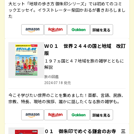
大ヒット「地球の歩き方 御朱印シリーズ」では初めてのコミ
ックエッセイ。イラストレーター柴田かおるが書きおろしまし
た
詳細を見る
Ｗ０１ 世界２４４の国と地域 改訂
版
１９７ヵ国と４７地域を旅の雑学とともに
解説
旅の図鑑
2024.07.18 発売
今こそ学びたい世界のことを集めました！首都、言語、民族、
宗教、特長、現地の挨拶、誰かに話したくなる旅の雑学も。
詳細を見る
０１ 御朱印でめぐる鎌倉のお寺 三