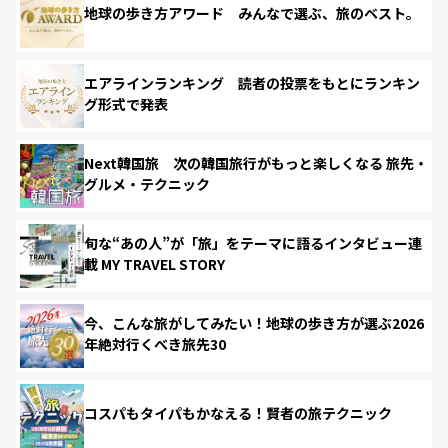
地球の歩き方アワード みんなで選ぶ、旅のベスト。
エアラインランキング 読者の投票をもとにランキン
グ形式で発表
Next韓国旅 次の韓国旅行がもっと楽しくなる 旅先・
グルメ・テクニック
旬な“あの人”が「旅」をテーマに語るインタビュー連
載 MY TRAVEL STORY
今、こんな旅がしてみたい！地球の歩き方が選ぶ2026
年絶対行くべき旅先30
コスパもタイパもかなえる！賢者の旅テクニック