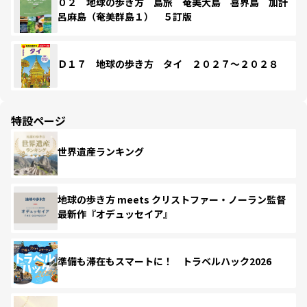
０２ 地球の歩き方 島旅 奄美大島 喜界島 加計
呂麻島（奄美群島１） ５訂版
Ｄ１７ 地球の歩き方 タイ ２０２７～２０２８
特設ページ
世界遺産ランキング
地球の歩き方 meets クリストファー・ノーラン監督
最新作『オデュッセイア』
準備も滞在もスマートに！ トラベルハック2026