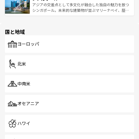
が待っている。親しみやすいタイの人々、仏教を中心とし
ており、効率よく見どころを回れるのも魅力。息をのむよ
アジアの交差点として多文化が融合した独自の魅力を放つ
た文化、そして多様な観光資源が、訪れる旅人を魅了し続
うな絶景から文化的な体験まで、香港を存分に楽しみ尽く
シンガポール。未来的な建築物が並ぶマリーナベイ、歴史
ける。 なお、新着のタイ情報は
コンテンツ一覧
を参照して
そう。 なお、新着の香港情報は
コンテンツ一覧
を参照して
と伝統を感じられるエスニックタウン、多数の緑豊かな公
ほしい。
ほしい。
園や自然保護区など、自然が調和した近代的な景観と文化
の多様性あふれるカラフルな町は、どこを歩いても新しい
国と地域
発見がある。さらに、治安のよさや充実した公共交通機関
も、旅行者にとっては魅力的なポイント。グルメも豊富
で、ホーカーズは地元の風情を楽しめる外せないスポット
ヨーロッパ
だ。訪れる人を飽きさせないシンガポールで、多様な魅力
を体感しよう。 なお、新着のシンガポール情報は
コンテン
ツ一覧
を参照してほしい。
北米
中南米
オセアニア
ハワイ