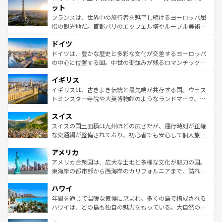
なお、新着のイタリア情報は
コンテンツ一覧
を参照してほ
れる闘牛、そして美味しいタパスが生活の一部となってい
ット
しい。
る。首都マドリードの洗練された雰囲気や、バルセロナの
フランスは、世界中の旅行者を魅了し続けるヨーロッパ屈
アートに溢れた街角から、地方では古代ローマ遺跡や中世
指の観光地だ。首都パリのエッフェル塔やルーブル美術館
の城塞都市、穏やかなビーチリゾートまで多彩な表情を見
といった象徴的なスポットから、田舎町の古風な美しさま
せる。地方によって風土や気候が異なるスペインはその個
ドイツ
で、幅広い魅力が詰まっている。華麗な宮殿、歴史的な大
性で訪れる人を魅了する。 なお、新着のスペイン情報は
コ
聖堂、美しいビーチ、そして豊かな自然が、訪れる者を心
ドイツは、豊かな歴史と多彩な文化が交差するヨーロッパ
ンテンツ一覧
を参照してほしい。
から魅了する。また、フランスは美食の国としても知ら
の中心に位置する国。中世の街並みが残るロマンチック街
れ、フランス料理はユネスコ無形文化遺産にも登録されて
道から、未来を先取りするようなモダンな都市まで多様な
イギリス
いる。シャンパンの発祥地であるランス、プロヴァンスの
顔を持つこの国は、どこを歩いても飽きることがない。ベ
香り高いラベンダー畑など、多彩な楽しみ方が可能だ。さ
ルリンの文化的活気、バイエルン州のアルプスの絶景、そ
イギリスは、古きよき伝統と最先端が共存する国。ウェス
らに、パリ以外の地域にも魅力が溢れており、どの街角に
してライン川沿いのワイン畑といった風景は必見。ビール
トミンスター寺院や大英博物館のようなランドマーク、歴
も豊かな歴史と文化が息づいている。パリ以外の個性あふ
とソーセージを味わいながら地元の人と過ごす楽しい時間
史ある大学都市、美しい丘陵地帯や牧歌的な風景など、エ
れる地方に足を運ぶとそれぞれで全く異なる文化を体験で
スイス
は、お酒好きな人にはぜひ体験してほしい。 なお、新着の
リアごとに異なる魅力がある。また、優雅なアフタヌーン
きるだろう。 なお、新着のフランス情報は
コンテンツ一覧
ドイツ情報は
コンテンツ一覧
を参照してほしい。
ティー、ビール好きにはたまらない英国パブ、サッカー観
スイスの国土面積は九州ほどの広さだが、運行時刻が正確
を参照してほしい。
戦など、本場だからこそできる体験も豊富。イギリスを旅
な交通網が整備されており、初心者でも安心して個人旅行
して楽しみつくそう。 なお、新着のイギリス情報は
コンテ
を楽しめる。日本同様に時刻表どおりの旅が可能だ。中世
アメリカ
ンツ一覧
を参照してほしい。
の建物がそのまま残る町や、スイスならではのユニークな
博物館もあり、アルプス観光だけでなく町歩きも満喫する
アメリカ合衆国は、広大な土地と多様な文化が魅力の国。
ことができる。国民の所得が高いため物価も高いが、旅行
東海岸の都市部から西海岸のカリフォルニアまで、訪れる
者向けの交通パス提供のサービスもあり、うまく活用すれ
場所ごとに異なる風景と体験が待っている。ニューヨーク
ハワイ
ば市内交通費無料で観光を楽しむこともできる。 なお、新
のような巨大都市は、観光、ショッピング、エンターテイ
着のスイス情報は
コンテンツ一覧
を参照してほしい。
ンメントが詰まった刺激的なスポットだ。一方、アメリカ
年間を通じて温暖な気候に恵まれ、多くの島で構成される
西部には大自然が広がり、グランドキャニオンやイエロー
ハワイは、どの島も独自の魅力をもっている。大自然の神
ストーン国立公園といった絶景が堪能できる。さらに、南
秘を感じたいなら、火山が生み出した壮大な景観を誇るハ