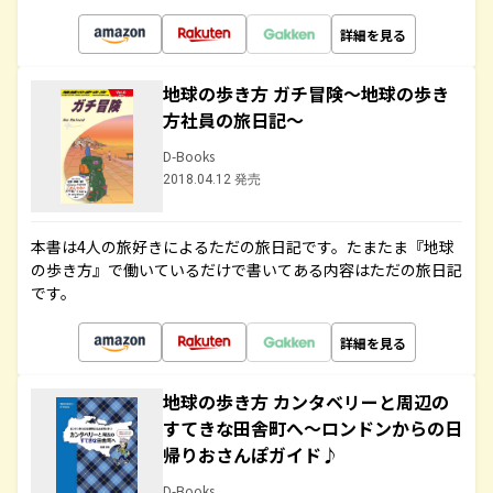
詳細を見る
地球の歩き方 ガチ冒険～地球の歩き
方社員の旅日記～
D-Books
2018.04.12 発売
本書は4人の旅好きによるただの旅日記です。たまたま『地球
の歩き方』で働いているだけで書いてある内容はただの旅日記
です。
詳細を見る
地球の歩き方 カンタベリーと周辺の
すてきな田舎町へ～ロンドンからの日
帰りおさんぽガイド♪
D-Books