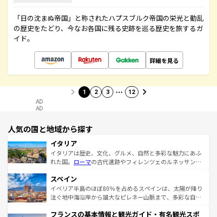
「日の沈まぬ帝国」と称されたハプスブルク帝国の栄光と動乱
の歴史をたどり、今なお各国に残る史跡を巡る歴史を旅するガ
イド。
詳細を見る
…
1
2
3
12
AD
AD
人気の国と地域から探す
イタリア
イタリアは歴史、文化、グルメ、自然と多彩な魅力にあふ
れた国。
ローマ
の古代遺跡やフィレンツェのルネッサンス
美術、ヴェネツィアの運河など、歴史あるスポットはもち
スペイン
ろん、トスカーナの美しい田園風景やアマルフィ海岸の絶
景など、自然景観も見逃せない。観光の合間には、本場の
イベリア半島のほぼ80％を占めるスペインは、太陽が降り
ピザやパスタなど、絶品のイタリア料理を堪能することも
注ぐ地中海沿岸から雄大なピレネー山脈まで、多彩な自然
できる。朝目覚めてから夜眠るまで、すべての瞬間を楽し
と文化が詰まったヨーロッパ屈指の旅行先だ。多様な地域
フランスの基本情報と観光ガイド・有名観光スポ
ませてくれるイタリアで、忘れられない旅をしてみよう！
文化が根付くこの国では、情熱的なフラメンコ、熱気あふ