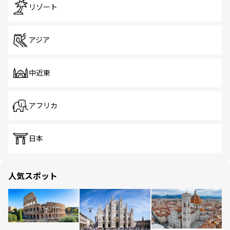
リゾート
アジア
中近東
アフリカ
日本
人気スポット