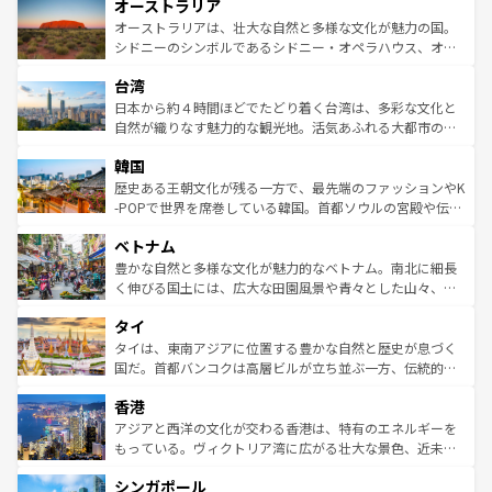
オーストラリア
部のニューオーリンズでは、音楽と美食が融合した独特の
ワイ島は見逃せない。また、定番の観光地といえばオアフ
文化が魅力。旅行者はアメリカの各地域で異なる魅力を楽
島だが、静かな自然を求めるならマウイ島やカウアイ島が
オーストラリアは、壮大な自然と多様な文化が魅力の国。
しみながら、その多様性と豊かな歴史を感じることができ
おすすめ。エメラルドグリーンに輝く海をはじめ、豊かな
シドニーのシンボルであるシドニー・オペラハウス、オー
るだろう。車でのロードトリップや列車の旅も、アメリカ
文化や歴史が息づいている。「アロハスピリット」と呼ば
ストラリア東海岸北部に広がる大サンゴ礁地帯グレートバ
ならではの贅沢な旅のスタイルだ。 なお、新着のアメリカ
台湾
れるおもてなしの心で訪れる人々を迎えてくれるハワイの
リアリーフや大陸中央部にそびえるウルル（エアーズロッ
情報は
コンテンツ一覧
を参照してほしい。
人々、おいしいローカルフードやハワイアンミュージッ
ク）、タスマニアの美しい原生林やケアンズの熱帯雨林な
日本から約４時間ほどでたどり着く台湾は、多彩な文化と
ク、伝統的なフラダンスなど、すべてがハワイの魅力を彩
ど、見どころがたくさん。また、カフェやワイン、オージ
自然が織りなす魅力的な観光地。活気あふれる大都市の台
っている。訪れるたびに新しい発見と感動が待っているハ
ービーフなどの食文化も豊かで、美味しいものであふれて
北やノスタルジックな町並みが人気な九份（ジォウフェ
ワイを、存分に味わってほしい。 なお、新着のハワイ情報
韓国
いる。アクティビティも充実しており、サーフィンやダイ
ン）、静ひつな山岳地帯である台湾東部など、都市の喧騒
は
コンテンツ一覧
を参照してほしい。
ビング、ハイキングなど、アウトドア好きにはたまらな
と山間の静けさが共存しており、訪れる人に新しい発見と
歴史ある王朝文化が残る一方で、最先端のファッションやK
い。オーストラリアの多彩な魅力を存分に味わいつくそ
驚きをもたらしてくれる。また、奥深い台湾の食文化も魅
-POPで世界を席巻している韓国。首都ソウルの宮殿や伝統
う。 なお、新着のオーストラリア情報は
コンテンツ一覧
を
力で、夜市などの屋台グルメから高級料理、ヘルシーで美
家屋が並ぶエリアでは韓国の歴史と文化に浸ることがで
参照してほしい。
ベトナム
容にもいいと評判のスイーツなど、バラエティ豊かな料理
き、地方に足を延ばせば四季折々の自然美を楽しむことが
が味わえる。 なお、新着の台湾情報は
コンテンツ一覧
を参
できる。そして、キムチや焼肉、絶品のストリートフード
豊かな自然と多様な文化が魅力的なベトナム。南北に細長
照してほしい。
まで、さまざまな韓国料理が待っている。夜には、韓国な
く伸びる国土には、広大な田園風景や青々とした山々、世
らではのナイトライフも堪能できる。あたたかいホスピタ
界遺産に登録された壮大な自然景観が点在し、都市部では
タイ
リティに包まれながら、韓国の多彩な魅力を心ゆくまで味
急速な発展と共に伝統が息づく。ハノイの古い町並みやホ
わってみてほしい。 なお、新着の韓国情報は
コンテンツ一
ーチミン市のフランス統治時代の建物も、独特の雰囲気を
タイは、東南アジアに位置する豊かな自然と歴史が息づく
覧
を参照してほしい。
醸し出している。また、バラエティの豊かさとおいしさで
国だ。首都バンコクは高層ビルが立ち並ぶ一方、伝統的な
世界中の食通を魅了してやまないベトナム料理も魅力のひ
寺院や市場がいたるところに点在し、古きよき文化と現代
香港
とつ。フォーやバインミー、ベトナムコーヒーなどは、ぜ
の活気が交差している。北部ではチェンマイなどの山岳地
ひ現地で味わいたい。どの地域を訪れてもあたたかい人々
帯で自然と触れ合い、南部ではプーケットやクラビの美し
アジアと西洋の文化が交わる香港は、特有のエネルギーを
が旅行者を迎えてくれるので、きっと忘れられない旅にな
いビーチでリゾート気分を楽しむことができる。タイ料理
もっている。ヴィクトリア湾に広がる壮大な景色、近未来
るはずだ。 なお、新着のベトナム情報は
コンテンツ一覧
を
は世界的に有名で、屋台から高級レストランまで味覚を刺
的なアートスポット、そして歴史と現代が融合した町並
参照してほしい。
シンガポール
激する。気候は一年中温暖で、どの季節にも異なる楽しみ
み、どこを訪れても感動するはず。観光スポットが密集し