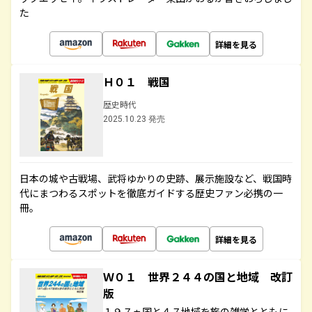
た
詳細を見る
Ｈ０１ 戦国
歴史時代
2025.10.23 発売
日本の城や古戦場、武将ゆかりの史跡、展示施設など、戦国時
代にまつわるスポットを徹底ガイドする歴史ファン必携の一
冊。
詳細を見る
Ｗ０１ 世界２４４の国と地域 改訂
版
１９７ヵ国と４７地域を旅の雑学とともに