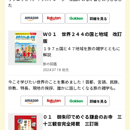
た
詳細を見る
Ｗ０１ 世界２４４の国と地域 改訂
版
１９７ヵ国と４７地域を旅の雑学とともに
解説
旅の図鑑
2024.07.18 発売
今こそ学びたい世界のことを集めました！首都、言語、民族、
宗教、特長、現地の挨拶、誰かに話したくなる旅の雑学も。
詳細を見る
０１ 御朱印でめぐる鎌倉のお寺 三
十三観音完全掲載 三訂版