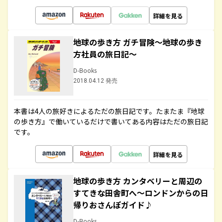
詳細を見る
地球の歩き方 ガチ冒険～地球の歩き
方社員の旅日記～
D-Books
2018.04.12 発売
本書は4人の旅好きによるただの旅日記です。たまたま『地球
の歩き方』で働いているだけで書いてある内容はただの旅日記
です。
詳細を見る
地球の歩き方 カンタベリーと周辺の
すてきな田舎町へ～ロンドンからの日
帰りおさんぽガイド♪
D-Books