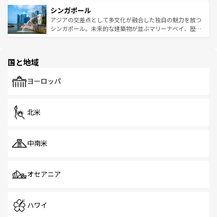
るはずだ。 なお、新着のベトナム情報は
コンテンツ一覧
を
は世界的に有名で、屋台から高級レストランまで味覚を刺
的なアートスポット、そして歴史と現代が融合した町並
参照してほしい。
シンガポール
激する。気候は一年中温暖で、どの季節にも異なる楽しみ
み、どこを訪れても感動するはず。観光スポットが密集し
が待っている。親しみやすいタイの人々、仏教を中心とし
ており、効率よく見どころを回れるのも魅力。息をのむよ
アジアの交差点として多文化が融合した独自の魅力を放つ
た文化、そして多様な観光資源が、訪れる旅人を魅了し続
うな絶景から文化的な体験まで、香港を存分に楽しみ尽く
シンガポール。未来的な建築物が並ぶマリーナベイ、歴史
ける。 なお、新着のタイ情報は
コンテンツ一覧
を参照して
そう。 なお、新着の香港情報は
コンテンツ一覧
を参照して
と伝統を感じられるエスニックタウン、多数の緑豊かな公
ほしい。
ほしい。
園や自然保護区など、自然が調和した近代的な景観と文化
の多様性あふれるカラフルな町は、どこを歩いても新しい
国と地域
発見がある。さらに、治安のよさや充実した公共交通機関
も、旅行者にとっては魅力的なポイント。グルメも豊富
で、ホーカーズは地元の風情を楽しめる外せないスポット
ヨーロッパ
だ。訪れる人を飽きさせないシンガポールで、多様な魅力
を体感しよう。 なお、新着のシンガポール情報は
コンテン
ツ一覧
を参照してほしい。
北米
中南米
オセアニア
ハワイ