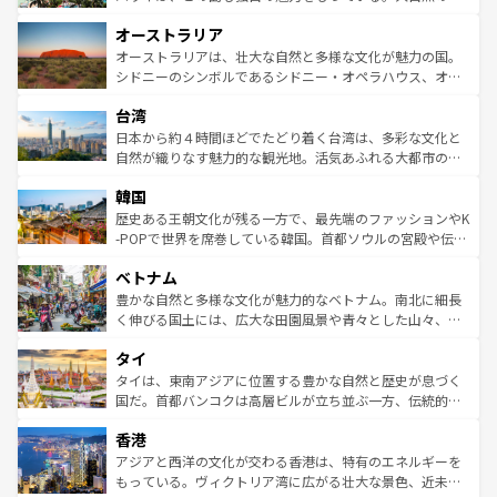
ストーン国立公園といった絶景が堪能できる。さらに、南
秘を感じたいなら、火山が生み出した壮大な景観を誇るハ
オーストラリア
部のニューオーリンズでは、音楽と美食が融合した独特の
ワイ島は見逃せない。また、定番の観光地といえばオアフ
文化が魅力。旅行者はアメリカの各地域で異なる魅力を楽
島だが、静かな自然を求めるならマウイ島やカウアイ島が
オーストラリアは、壮大な自然と多様な文化が魅力の国。
しみながら、その多様性と豊かな歴史を感じることができ
おすすめ。エメラルドグリーンに輝く海をはじめ、豊かな
シドニーのシンボルであるシドニー・オペラハウス、オー
るだろう。車でのロードトリップや列車の旅も、アメリカ
文化や歴史が息づいている。「アロハスピリット」と呼ば
ストラリア東海岸北部に広がる大サンゴ礁地帯グレートバ
ならではの贅沢な旅のスタイルだ。 なお、新着のアメリカ
台湾
れるおもてなしの心で訪れる人々を迎えてくれるハワイの
リアリーフや大陸中央部にそびえるウルル（エアーズロッ
情報は
コンテンツ一覧
を参照してほしい。
人々、おいしいローカルフードやハワイアンミュージッ
ク）、タスマニアの美しい原生林やケアンズの熱帯雨林な
日本から約４時間ほどでたどり着く台湾は、多彩な文化と
ク、伝統的なフラダンスなど、すべてがハワイの魅力を彩
ど、見どころがたくさん。また、カフェやワイン、オージ
自然が織りなす魅力的な観光地。活気あふれる大都市の台
っている。訪れるたびに新しい発見と感動が待っているハ
ービーフなどの食文化も豊かで、美味しいものであふれて
北やノスタルジックな町並みが人気な九份（ジォウフェ
ワイを、存分に味わってほしい。 なお、新着のハワイ情報
韓国
いる。アクティビティも充実しており、サーフィンやダイ
ン）、静ひつな山岳地帯である台湾東部など、都市の喧騒
は
コンテンツ一覧
を参照してほしい。
ビング、ハイキングなど、アウトドア好きにはたまらな
と山間の静けさが共存しており、訪れる人に新しい発見と
歴史ある王朝文化が残る一方で、最先端のファッションやK
い。オーストラリアの多彩な魅力を存分に味わいつくそ
驚きをもたらしてくれる。また、奥深い台湾の食文化も魅
-POPで世界を席巻している韓国。首都ソウルの宮殿や伝統
う。 なお、新着のオーストラリア情報は
コンテンツ一覧
を
力で、夜市などの屋台グルメから高級料理、ヘルシーで美
家屋が並ぶエリアでは韓国の歴史と文化に浸ることがで
参照してほしい。
ベトナム
容にもいいと評判のスイーツなど、バラエティ豊かな料理
き、地方に足を延ばせば四季折々の自然美を楽しむことが
が味わえる。 なお、新着の台湾情報は
コンテンツ一覧
を参
できる。そして、キムチや焼肉、絶品のストリートフード
豊かな自然と多様な文化が魅力的なベトナム。南北に細長
照してほしい。
まで、さまざまな韓国料理が待っている。夜には、韓国な
く伸びる国土には、広大な田園風景や青々とした山々、世
らではのナイトライフも堪能できる。あたたかいホスピタ
界遺産に登録された壮大な自然景観が点在し、都市部では
タイ
リティに包まれながら、韓国の多彩な魅力を心ゆくまで味
急速な発展と共に伝統が息づく。ハノイの古い町並みやホ
わってみてほしい。 なお、新着の韓国情報は
コンテンツ一
ーチミン市のフランス統治時代の建物も、独特の雰囲気を
タイは、東南アジアに位置する豊かな自然と歴史が息づく
覧
を参照してほしい。
醸し出している。また、バラエティの豊かさとおいしさで
国だ。首都バンコクは高層ビルが立ち並ぶ一方、伝統的な
世界中の食通を魅了してやまないベトナム料理も魅力のひ
寺院や市場がいたるところに点在し、古きよき文化と現代
香港
とつ。フォーやバインミー、ベトナムコーヒーなどは、ぜ
の活気が交差している。北部ではチェンマイなどの山岳地
ひ現地で味わいたい。どの地域を訪れてもあたたかい人々
帯で自然と触れ合い、南部ではプーケットやクラビの美し
アジアと西洋の文化が交わる香港は、特有のエネルギーを
が旅行者を迎えてくれるので、きっと忘れられない旅にな
いビーチでリゾート気分を楽しむことができる。タイ料理
もっている。ヴィクトリア湾に広がる壮大な景色、近未来