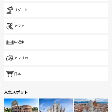
リゾート
アジア
中近東
アフリカ
日本
人気スポット