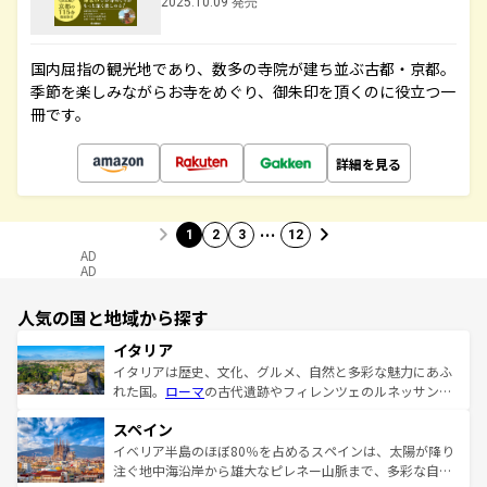
2025.10.09 発売
国内屈指の観光地であり、数多の寺院が建ち並ぶ古都・京都。
季節を楽しみながらお寺をめぐり、御朱印を頂くのに役立つ一
冊です。
詳細を見る
…
1
2
3
12
AD
AD
人気の国と地域から探す
イタリア
イタリアは歴史、文化、グルメ、自然と多彩な魅力にあふ
れた国。
ローマ
の古代遺跡やフィレンツェのルネッサンス
美術、ヴェネツィアの運河など、歴史あるスポットはもち
スペイン
ろん、トスカーナの美しい田園風景やアマルフィ海岸の絶
景など、自然景観も見逃せない。観光の合間には、本場の
イベリア半島のほぼ80％を占めるスペインは、太陽が降り
ピザやパスタなど、絶品のイタリア料理を堪能することも
注ぐ地中海沿岸から雄大なピレネー山脈まで、多彩な自然