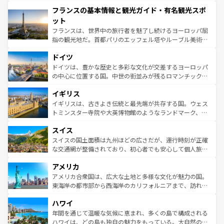
できる。朝目覚めてから夜眠るまで、すべての瞬間を楽し
と文化が詰まったヨーロッパ屈指の旅行先だ。多様な地域
フランスの基本情報と観光ガイド・有名観光スポ
ませてくれるイタリアで、忘れられない旅をしてみよう！
文化が根付くこの国では、情熱的なフラメンコ、熱気あふ
なお、新着のイタリア情報は
コンテンツ一覧
を参照してほ
れる闘牛、そして美味しいタパスが生活の一部となってい
ット
しい。
る。首都マドリードの洗練された雰囲気や、バルセロナの
フランスは、世界中の旅行者を魅了し続けるヨーロッパ屈
アートに溢れた街角から、地方では古代ローマ遺跡や中世
指の観光地だ。首都パリのエッフェル塔やルーブル美術館
の城塞都市、穏やかなビーチリゾートまで多彩な表情を見
といった象徴的なスポットから、田舎町の古風な美しさま
せる。地方によって風土や気候が異なるスペインはその個
ドイツ
で、幅広い魅力が詰まっている。華麗な宮殿、歴史的な大
性で訪れる人を魅了する。 なお、新着のスペイン情報は
コ
聖堂、美しいビーチ、そして豊かな自然が、訪れる者を心
ドイツは、豊かな歴史と多彩な文化が交差するヨーロッパ
ンテンツ一覧
を参照してほしい。
から魅了する。また、フランスは美食の国としても知ら
の中心に位置する国。中世の街並みが残るロマンチック街
れ、フランス料理はユネスコ無形文化遺産にも登録されて
道から、未来を先取りするようなモダンな都市まで多様な
イギリス
いる。シャンパンの発祥地であるランス、プロヴァンスの
顔を持つこの国は、どこを歩いても飽きることがない。ベ
香り高いラベンダー畑など、多彩な楽しみ方が可能だ。さ
ルリンの文化的活気、バイエルン州のアルプスの絶景、そ
イギリスは、古きよき伝統と最先端が共存する国。ウェス
らに、パリ以外の地域にも魅力が溢れており、どの街角に
してライン川沿いのワイン畑といった風景は必見。ビール
トミンスター寺院や大英博物館のようなランドマーク、歴
も豊かな歴史と文化が息づいている。パリ以外の個性あふ
とソーセージを味わいながら地元の人と過ごす楽しい時間
史ある大学都市、美しい丘陵地帯や牧歌的な風景など、エ
れる地方に足を運ぶとそれぞれで全く異なる文化を体験で
スイス
は、お酒好きな人にはぜひ体験してほしい。 なお、新着の
リアごとに異なる魅力がある。また、優雅なアフタヌーン
きるだろう。 なお、新着のフランス情報は
コンテンツ一覧
ドイツ情報は
コンテンツ一覧
を参照してほしい。
ティー、ビール好きにはたまらない英国パブ、サッカー観
スイスの国土面積は九州ほどの広さだが、運行時刻が正確
を参照してほしい。
戦など、本場だからこそできる体験も豊富。イギリスを旅
な交通網が整備されており、初心者でも安心して個人旅行
して楽しみつくそう。 なお、新着のイギリス情報は
コンテ
を楽しめる。日本同様に時刻表どおりの旅が可能だ。中世
アメリカ
ンツ一覧
を参照してほしい。
の建物がそのまま残る町や、スイスならではのユニークな
博物館もあり、アルプス観光だけでなく町歩きも満喫する
アメリカ合衆国は、広大な土地と多様な文化が魅力の国。
ことができる。国民の所得が高いため物価も高いが、旅行
東海岸の都市部から西海岸のカリフォルニアまで、訪れる
者向けの交通パス提供のサービスもあり、うまく活用すれ
場所ごとに異なる風景と体験が待っている。ニューヨーク
ハワイ
ば市内交通費無料で観光を楽しむこともできる。 なお、新
のような巨大都市は、観光、ショッピング、エンターテイ
着のスイス情報は
コンテンツ一覧
を参照してほしい。
ンメントが詰まった刺激的なスポットだ。一方、アメリカ
年間を通じて温暖な気候に恵まれ、多くの島で構成される
西部には大自然が広がり、グランドキャニオンやイエロー
ハワイは、どの島も独自の魅力をもっている。大自然の神