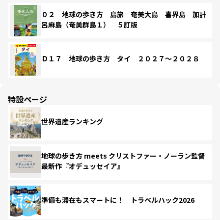
０２ 地球の歩き方 島旅 奄美大島 喜界島 加計
呂麻島（奄美群島１） ５訂版
Ｄ１７ 地球の歩き方 タイ ２０２７～２０２８
特設ページ
世界遺産ランキング
地球の歩き方 meets クリストファー・ノーラン監督
最新作『オデュッセイア』
準備も滞在もスマートに！ トラベルハック2026