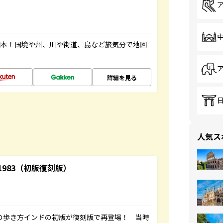
図本！国境や州、川や街道、島など旅気分で地図
詳細を見る
人気ス
-1983（初版復刻版）
球の歩き方インドの初版が復刻版で再登場！ 当時