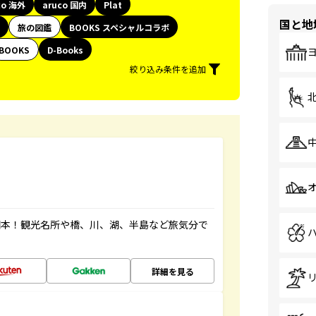
co 海外
aruco 国内
Plat
国と地
旅の図鑑
BOOKS スペシャルコラボ
BOOKS
D-Books
絞り込み条件を追加
図本！観光名所や橋、川、湖、半島など旅気分で
詳細を見る