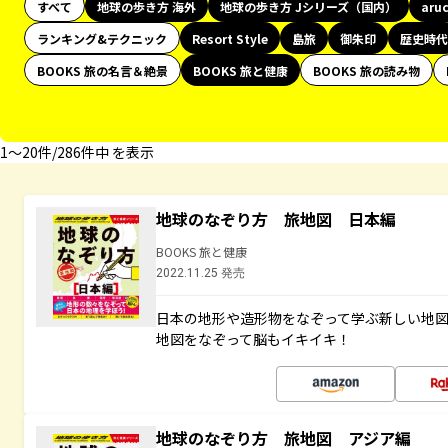
すべて
地球の歩き方 海外
地球の歩き方 Jシリーズ（国内）
aru
ランキング&テクニック
Resort Style
島旅
御朱印
歴史時代
BOOKS 旅の名言＆絶景
BOOKS 旅と健康
BOOKS 旅の読み物
1〜20件/286件中 を表示
地球のなぞり方 旅地図 日本編
BOOKS 旅と健康
2022.11.25 発売
日本の地形や造形物をなぞって学ぶ新しい地
地図をなぞって脳もイキイキ！
地球のなぞり方 旅地図 アジア編