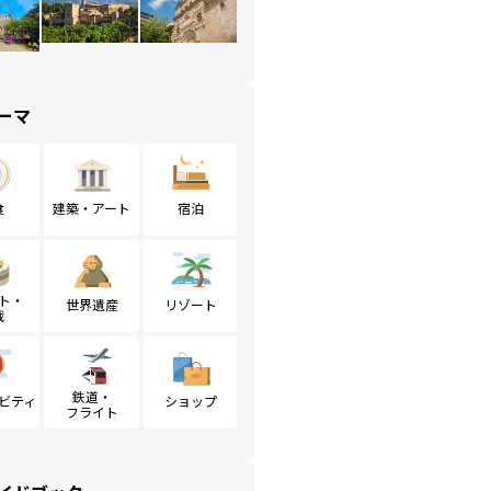
ーマ
食
建築・アート
宿泊
ト・
世界遺産
リゾート
戦
鉄道・
ビティ
ショップ
フライト