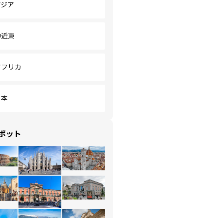
アジア
中近東
アフリカ
日本
ポット