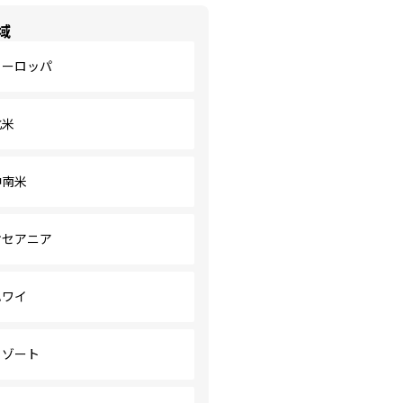
域
ヨーロッパ
北米
中南米
オセアニア
ハワイ
リゾート