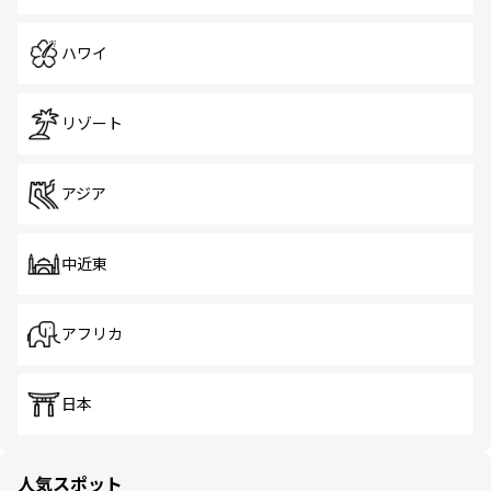
ハワイ
リゾート
アジア
中近東
アフリカ
日本
人気スポット