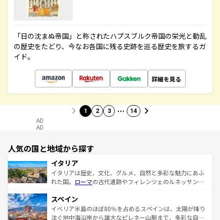
「日の沈まぬ帝国」と称されたハプスブルク帝国の栄光と動乱
の歴史をたどり、今なお各国に残る史跡を巡る歴史を旅するガ
イド。
詳細を見る
…
1
2
3
14
AD
AD
人気の国と地域から探す
イタリア
イタリアは歴史、文化、グルメ、自然と多彩な魅力にあふ
れた国。
ローマ
の古代遺跡やフィレンツェのルネッサンス
美術、ヴェネツィアの運河など、歴史あるスポットはもち
スペイン
ろん、トスカーナの美しい田園風景やアマルフィ海岸の絶
景など、自然景観も見逃せない。観光の合間には、本場の
イベリア半島のほぼ80％を占めるスペインは、太陽が降り
ピザやパスタなど、絶品のイタリア料理を堪能することも
注ぐ地中海沿岸から雄大なピレネー山脈まで、多彩な自然