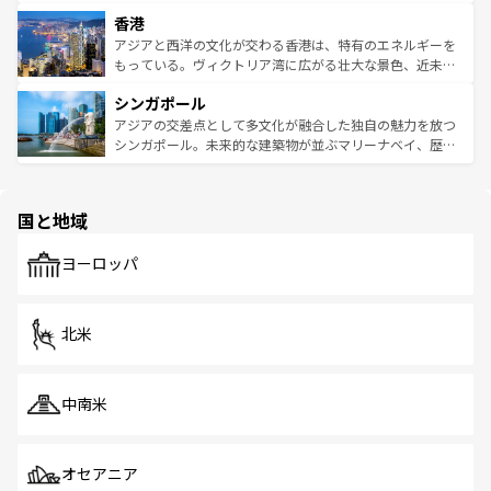
世界中の食通を魅了してやまないベトナム料理も魅力のひ
寺院や市場がいたるところに点在し、古きよき文化と現代
香港
とつ。フォーやバインミー、ベトナムコーヒーなどは、ぜ
の活気が交差している。北部ではチェンマイなどの山岳地
ひ現地で味わいたい。どの地域を訪れてもあたたかい人々
帯で自然と触れ合い、南部ではプーケットやクラビの美し
アジアと西洋の文化が交わる香港は、特有のエネルギーを
が旅行者を迎えてくれるので、きっと忘れられない旅にな
いビーチでリゾート気分を楽しむことができる。タイ料理
もっている。ヴィクトリア湾に広がる壮大な景色、近未来
るはずだ。 なお、新着のベトナム情報は
コンテンツ一覧
を
は世界的に有名で、屋台から高級レストランまで味覚を刺
的なアートスポット、そして歴史と現代が融合した町並
参照してほしい。
シンガポール
激する。気候は一年中温暖で、どの季節にも異なる楽しみ
み、どこを訪れても感動するはず。観光スポットが密集し
が待っている。親しみやすいタイの人々、仏教を中心とし
ており、効率よく見どころを回れるのも魅力。息をのむよ
アジアの交差点として多文化が融合した独自の魅力を放つ
た文化、そして多様な観光資源が、訪れる旅人を魅了し続
うな絶景から文化的な体験まで、香港を存分に楽しみ尽く
シンガポール。未来的な建築物が並ぶマリーナベイ、歴史
ける。 なお、新着のタイ情報は
コンテンツ一覧
を参照して
そう。 なお、新着の香港情報は
コンテンツ一覧
を参照して
と伝統を感じられるエスニックタウン、多数の緑豊かな公
ほしい。
ほしい。
園や自然保護区など、自然が調和した近代的な景観と文化
の多様性あふれるカラフルな町は、どこを歩いても新しい
国と地域
発見がある。さらに、治安のよさや充実した公共交通機関
も、旅行者にとっては魅力的なポイント。グルメも豊富
で、ホーカーズは地元の風情を楽しめる外せないスポット
ヨーロッパ
だ。訪れる人を飽きさせないシンガポールで、多様な魅力
を体感しよう。 なお、新着のシンガポール情報は
コンテン
ツ一覧
を参照してほしい。
北米
中南米
オセアニア