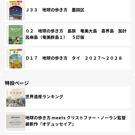
Ｊ３３ 地球の歩き方 墨田区
０２ 地球の歩き方 島旅 奄美大島 喜界島 加計
呂麻島（奄美群島１） ５訂版
Ｄ１７ 地球の歩き方 タイ ２０２７～２０２８
特設ページ
世界遺産ランキング
地球の歩き方 meets クリストファー・ノーラン監督
最新作『オデュッセイア』