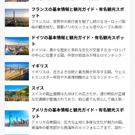
できる。朝目覚めてから夜眠るまで、すべての瞬間を楽し
と文化が詰まったヨーロッパ屈指の旅行先だ。多様な地域
フランスの基本情報と観光ガイド・有名観光スポ
ませてくれるイタリアで、忘れられない旅をしてみよう！
文化が根付くこの国では、情熱的なフラメンコ、熱気あふ
なお、新着のイタリア情報は
コンテンツ一覧
を参照してほ
れる闘牛、そして美味しいタパスが生活の一部となってい
ット
しい。
る。首都マドリードの洗練された雰囲気や、バルセロナの
フランスは、世界中の旅行者を魅了し続けるヨーロッパ屈
アートに溢れた街角から、地方では古代ローマ遺跡や中世
指の観光地だ。首都パリのエッフェル塔やルーブル美術館
の城塞都市、穏やかなビーチリゾートまで多彩な表情を見
といった象徴的なスポットから、田舎町の古風な美しさま
せる。地方によって風土や気候が異なるスペインはその個
ドイツの基本情報と観光ガイド・有名観光スポッ
で、幅広い魅力が詰まっている。華麗な宮殿、歴史的な大
性で訪れる人を魅了する。 なお、新着のスペイン情報は
コ
聖堂、美しいビーチ、そして豊かな自然が、訪れる者を心
ト
ンテンツ一覧
を参照してほしい。
から魅了する。また、フランスは美食の国としても知ら
ドイツは、豊かな歴史と多彩な文化が交差するヨーロッパ
れ、フランス料理はユネスコ無形文化遺産にも登録されて
の中心に位置する国。中世の街並みが残るロマンチック街
いる。シャンパンの発祥地であるランス、プロヴァンスの
道から、未来を先取りするようなモダンな都市まで多様な
香り高いラベンダー畑など、多彩な楽しみ方が可能だ。さ
イギリス
顔を持つこの国は、どこを歩いても飽きることがない。ベ
らに、パリ以外の地域にも魅力が溢れており、どの街角に
ルリンの文化的活気、バイエルン州のアルプスの絶景、そ
イギリスは、古きよき伝統と最先端が共存する国。ウェス
も豊かな歴史と文化が息づいている。パリ以外の個性あふ
してライン川沿いのワイン畑といった風景は必見。ビール
トミンスター寺院や大英博物館のようなランドマーク、歴
れる地方に足を運ぶとそれぞれで全く異なる文化を体験で
とソーセージを味わいながら地元の人と過ごす楽しい時間
史ある大学都市、美しい丘陵地帯や牧歌的な風景など、エ
きるだろう。 なお、新着のフランス情報は
コンテンツ一覧
スイス
は、お酒好きな人にはぜひ体験してほしい。 なお、新着の
リアごとに異なる魅力がある。また、優雅なアフタヌーン
を参照してほしい。
ドイツ情報は
コンテンツ一覧
を参照してほしい。
ティー、ビール好きにはたまらない英国パブ、サッカー観
スイスの国土面積は九州ほどの広さだが、運行時刻が正確
戦など、本場だからこそできる体験も豊富。イギリスを旅
な交通網が整備されており、初心者でも安心して個人旅行
して楽しみつくそう。 なお、新着のイギリス情報は
コンテ
を楽しめる。日本同様に時刻表どおりの旅が可能だ。中世
アメリカの基本情報と観光ガイド・有名観光スポ
ンツ一覧
を参照してほしい。
の建物がそのまま残る町や、スイスならではのユニークな
博物館もあり、アルプス観光だけでなく町歩きも満喫する
ット
ことができる。国民の所得が高いため物価も高いが、旅行
アメリカ合衆国は、広大な土地と多様な文化が魅力の国。
者向けの交通パス提供のサービスもあり、うまく活用すれ
東海岸の都市部から西海岸のカリフォルニアまで、訪れる
ば市内交通費無料で観光を楽しむこともできる。 なお、新
場所ごとに異なる風景と体験が待っている。ニューヨーク