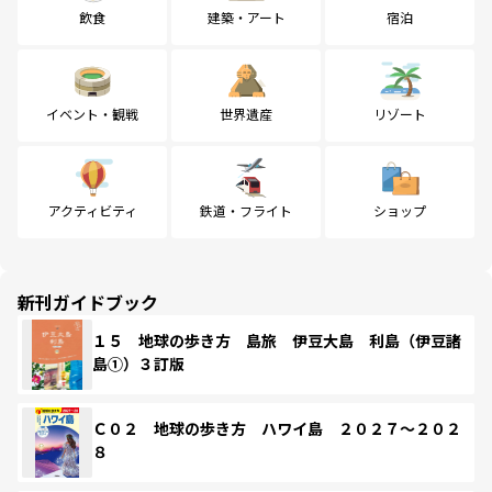
飲食
建築・アート
宿泊
イベント・観戦
世界遺産
リゾート
アクティビティ
鉄道・フライト
ショップ
新刊ガイドブック
１５ 地球の歩き方 島旅 伊豆大島 利島（伊豆諸
島①）３訂版
Ｃ０２ 地球の歩き方 ハワイ島 ２０２７～２０２
８