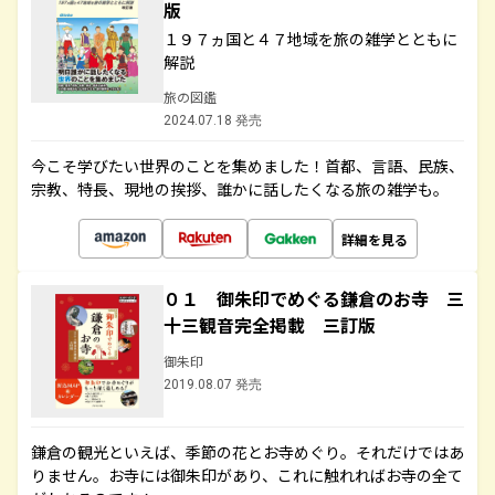
版
１９７ヵ国と４７地域を旅の雑学とともに
解説
旅の図鑑
2024.07.18 発売
今こそ学びたい世界のことを集めました！首都、言語、民族、
宗教、特長、現地の挨拶、誰かに話したくなる旅の雑学も。
詳細を見る
０１ 御朱印でめぐる鎌倉のお寺 三
十三観音完全掲載 三訂版
御朱印
2019.08.07 発売
鎌倉の観光といえば、季節の花とお寺めぐり。それだけではあ
りません。お寺には御朱印があり、これに触れればお寺の全て