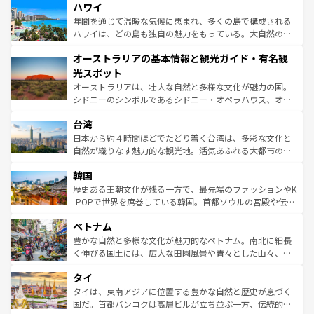
着のスイス情報は
コンテンツ一覧
を参照してほしい。
ハワイ
のような巨大都市は、観光、ショッピング、エンターテイ
ンメントが詰まった刺激的なスポットだ。一方、アメリカ
年間を通じて温暖な気候に恵まれ、多くの島で構成される
西部には大自然が広がり、グランドキャニオンやイエロー
ハワイは、どの島も独自の魅力をもっている。大自然の神
ストーン国立公園といった絶景が堪能できる。さらに、南
秘を感じたいなら、火山が生み出した壮大な景観を誇るハ
オーストラリアの基本情報と観光ガイド・有名観
部のニューオーリンズでは、音楽と美食が融合した独特の
ワイ島は見逃せない。また、定番の観光地といえばオアフ
文化が魅力。旅行者はアメリカの各地域で異なる魅力を楽
島だが、静かな自然を求めるならマウイ島やカウアイ島が
光スポット
しみながら、その多様性と豊かな歴史を感じることができ
おすすめ。エメラルドグリーンに輝く海をはじめ、豊かな
オーストラリアは、壮大な自然と多様な文化が魅力の国。
るだろう。車でのロードトリップや列車の旅も、アメリカ
文化や歴史が息づいている。「アロハスピリット」と呼ば
シドニーのシンボルであるシドニー・オペラハウス、オー
ならではの贅沢な旅のスタイルだ。 なお、新着のアメリカ
れるおもてなしの心で訪れる人々を迎えてくれるハワイの
ストラリア東海岸北部に広がる大サンゴ礁地帯グレートバ
情報は
コンテンツ一覧
を参照してほしい。
人々、おいしいローカルフードやハワイアンミュージッ
台湾
リアリーフや大陸中央部にそびえるウルル（エアーズロッ
ク、伝統的なフラダンスなど、すべてがハワイの魅力を彩
ク）、タスマニアの美しい原生林やケアンズの熱帯雨林な
日本から約４時間ほどでたどり着く台湾は、多彩な文化と
っている。訪れるたびに新しい発見と感動が待っているハ
ど、見どころがたくさん。また、カフェやワイン、オージ
自然が織りなす魅力的な観光地。活気あふれる大都市の台
ワイを、存分に味わってほしい。 なお、新着のハワイ情報
ービーフなどの食文化も豊かで、美味しいものであふれて
北やノスタルジックな町並みが人気な九份（ジォウフェ
は
コンテンツ一覧
を参照してほしい。
韓国
いる。アクティビティも充実しており、サーフィンやダイ
ン）、静ひつな山岳地帯である台湾東部など、都市の喧騒
ビング、ハイキングなど、アウトドア好きにはたまらな
と山間の静けさが共存しており、訪れる人に新しい発見と
歴史ある王朝文化が残る一方で、最先端のファッションやK
い。オーストラリアの多彩な魅力を存分に味わいつくそ
驚きをもたらしてくれる。また、奥深い台湾の食文化も魅
-POPで世界を席巻している韓国。首都ソウルの宮殿や伝統
う。 なお、新着のオーストラリア情報は
コンテンツ一覧
を
力で、夜市などの屋台グルメから高級料理、ヘルシーで美
家屋が並ぶエリアでは韓国の歴史と文化に浸ることがで
参照してほしい。
ベトナム
容にもいいと評判のスイーツなど、バラエティ豊かな料理
き、地方に足を延ばせば四季折々の自然美を楽しむことが
が味わえる。 なお、新着の台湾情報は
コンテンツ一覧
を参
できる。そして、キムチや焼肉、絶品のストリートフード
豊かな自然と多様な文化が魅力的なベトナム。南北に細長
照してほしい。
まで、さまざまな韓国料理が待っている。夜には、韓国な
く伸びる国土には、広大な田園風景や青々とした山々、世
らではのナイトライフも堪能できる。あたたかいホスピタ
界遺産に登録された壮大な自然景観が点在し、都市部では
タイ
リティに包まれながら、韓国の多彩な魅力を心ゆくまで味
急速な発展と共に伝統が息づく。ハノイの古い町並みやホ
わってみてほしい。 なお、新着の韓国情報は
コンテンツ一
ーチミン市のフランス統治時代の建物も、独特の雰囲気を
タイは、東南アジアに位置する豊かな自然と歴史が息づく
覧
を参照してほしい。
醸し出している。また、バラエティの豊かさとおいしさで
国だ。首都バンコクは高層ビルが立ち並ぶ一方、伝統的な