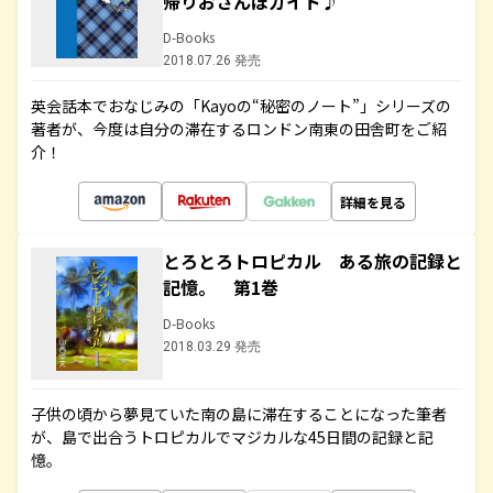
帰りおさんぽガイド♪
D-Books
2018.07.26 発売
英会話本でおなじみの「Kayoの“秘密のノート”」シリーズの
著者が、今度は自分の滞在するロンドン南東の田舎町をご紹
介！
詳細を見る
とろとろトロピカル ある旅の記録と
記憶。 第1巻
D-Books
2018.03.29 発売
子供の頃から夢見ていた南の島に滞在することになった筆者
が、島で出合うトロピカルでマジカルな45日間の記録と記
憶。