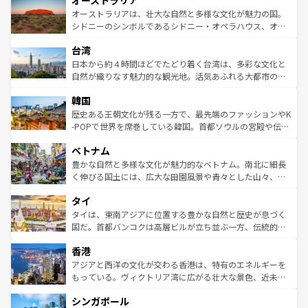
オーストラリア
ワイ島は見逃せない。また、定番の観光地といえばオアフ
文化が魅力。旅行者はアメリカの各地域で異なる魅力を楽
島だが、静かな自然を求めるならマウイ島やカウアイ島が
オーストラリアは、壮大な自然と多様な文化が魅力の国。
しみながら、その多様性と豊かな歴史を感じることができ
おすすめ。エメラルドグリーンに輝く海をはじめ、豊かな
シドニーのシンボルであるシドニー・オペラハウス、オー
るだろう。車でのロードトリップや列車の旅も、アメリカ
文化や歴史が息づいている。「アロハスピリット」と呼ば
ストラリア東海岸北部に広がる大サンゴ礁地帯グレートバ
ならではの贅沢な旅のスタイルだ。 なお、新着のアメリカ
台湾
れるおもてなしの心で訪れる人々を迎えてくれるハワイの
リアリーフや大陸中央部にそびえるウルル（エアーズロッ
情報は
コンテンツ一覧
を参照してほしい。
人々、おいしいローカルフードやハワイアンミュージッ
ク）、タスマニアの美しい原生林やケアンズの熱帯雨林な
日本から約４時間ほどでたどり着く台湾は、多彩な文化と
ク、伝統的なフラダンスなど、すべてがハワイの魅力を彩
ど、見どころがたくさん。また、カフェやワイン、オージ
自然が織りなす魅力的な観光地。活気あふれる大都市の台
っている。訪れるたびに新しい発見と感動が待っているハ
ービーフなどの食文化も豊かで、美味しいものであふれて
北やノスタルジックな町並みが人気な九份（ジォウフェ
ワイを、存分に味わってほしい。 なお、新着のハワイ情報
韓国
いる。アクティビティも充実しており、サーフィンやダイ
ン）、静ひつな山岳地帯である台湾東部など、都市の喧騒
は
コンテンツ一覧
を参照してほしい。
ビング、ハイキングなど、アウトドア好きにはたまらな
と山間の静けさが共存しており、訪れる人に新しい発見と
歴史ある王朝文化が残る一方で、最先端のファッションやK
い。オーストラリアの多彩な魅力を存分に味わいつくそ
驚きをもたらしてくれる。また、奥深い台湾の食文化も魅
-POPで世界を席巻している韓国。首都ソウルの宮殿や伝統
う。 なお、新着のオーストラリア情報は
コンテンツ一覧
を
力で、夜市などの屋台グルメから高級料理、ヘルシーで美
家屋が並ぶエリアでは韓国の歴史と文化に浸ることがで
参照してほしい。
ベトナム
容にもいいと評判のスイーツなど、バラエティ豊かな料理
き、地方に足を延ばせば四季折々の自然美を楽しむことが
が味わえる。 なお、新着の台湾情報は
コンテンツ一覧
を参
できる。そして、キムチや焼肉、絶品のストリートフード
豊かな自然と多様な文化が魅力的なベトナム。南北に細長
照してほしい。
まで、さまざまな韓国料理が待っている。夜には、韓国な
く伸びる国土には、広大な田園風景や青々とした山々、世
らではのナイトライフも堪能できる。あたたかいホスピタ
界遺産に登録された壮大な自然景観が点在し、都市部では
タイ
リティに包まれながら、韓国の多彩な魅力を心ゆくまで味
急速な発展と共に伝統が息づく。ハノイの古い町並みやホ
わってみてほしい。 なお、新着の韓国情報は
コンテンツ一
ーチミン市のフランス統治時代の建物も、独特の雰囲気を
タイは、東南アジアに位置する豊かな自然と歴史が息づく
覧
を参照してほしい。
醸し出している。また、バラエティの豊かさとおいしさで
国だ。首都バンコクは高層ビルが立ち並ぶ一方、伝統的な
世界中の食通を魅了してやまないベトナム料理も魅力のひ
寺院や市場がいたるところに点在し、古きよき文化と現代
香港
とつ。フォーやバインミー、ベトナムコーヒーなどは、ぜ
の活気が交差している。北部ではチェンマイなどの山岳地
ひ現地で味わいたい。どの地域を訪れてもあたたかい人々
帯で自然と触れ合い、南部ではプーケットやクラビの美し
アジアと西洋の文化が交わる香港は、特有のエネルギーを
が旅行者を迎えてくれるので、きっと忘れられない旅にな
いビーチでリゾート気分を楽しむことができる。タイ料理
もっている。ヴィクトリア湾に広がる壮大な景色、近未来
るはずだ。 なお、新着のベトナム情報は
コンテンツ一覧
を
は世界的に有名で、屋台から高級レストランまで味覚を刺
的なアートスポット、そして歴史と現代が融合した町並
参照してほしい。
シンガポール
激する。気候は一年中温暖で、どの季節にも異なる楽しみ
み、どこを訪れても感動するはず。観光スポットが密集し