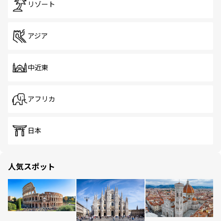
リゾート
アジア
中近東
アフリカ
日本
人気スポット