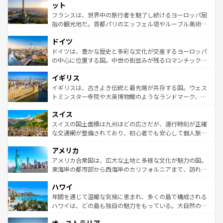
なお、新着のイタリア情報は
コンテンツ一覧
を参照してほ
れる闘牛、そして美味しいタパスが生活の一部となってい
ット
しい。
る。首都マドリードの洗練された雰囲気や、バルセロナの
フランスは、世界中の旅行者を魅了し続けるヨーロッパ屈
アートに溢れた街角から、地方では古代ローマ遺跡や中世
指の観光地だ。首都パリのエッフェル塔やルーブル美術館
の城塞都市、穏やかなビーチリゾートまで多彩な表情を見
といった象徴的なスポットから、田舎町の古風な美しさま
せる。地方によって風土や気候が異なるスペインはその個
ドイツ
で、幅広い魅力が詰まっている。華麗な宮殿、歴史的な大
性で訪れる人を魅了する。 なお、新着のスペイン情報は
コ
聖堂、美しいビーチ、そして豊かな自然が、訪れる者を心
ドイツは、豊かな歴史と多彩な文化が交差するヨーロッパ
ンテンツ一覧
を参照してほしい。
から魅了する。また、フランスは美食の国としても知ら
の中心に位置する国。中世の街並みが残るロマンチック街
れ、フランス料理はユネスコ無形文化遺産にも登録されて
道から、未来を先取りするようなモダンな都市まで多様な
イギリス
いる。シャンパンの発祥地であるランス、プロヴァンスの
顔を持つこの国は、どこを歩いても飽きることがない。ベ
香り高いラベンダー畑など、多彩な楽しみ方が可能だ。さ
ルリンの文化的活気、バイエルン州のアルプスの絶景、そ
イギリスは、古きよき伝統と最先端が共存する国。ウェス
らに、パリ以外の地域にも魅力が溢れており、どの街角に
してライン川沿いのワイン畑といった風景は必見。ビール
トミンスター寺院や大英博物館のようなランドマーク、歴
も豊かな歴史と文化が息づいている。パリ以外の個性あふ
とソーセージを味わいながら地元の人と過ごす楽しい時間
史ある大学都市、美しい丘陵地帯や牧歌的な風景など、エ
れる地方に足を運ぶとそれぞれで全く異なる文化を体験で
スイス
は、お酒好きな人にはぜひ体験してほしい。 なお、新着の
リアごとに異なる魅力がある。また、優雅なアフタヌーン
きるだろう。 なお、新着のフランス情報は
コンテンツ一覧
ドイツ情報は
コンテンツ一覧
を参照してほしい。
ティー、ビール好きにはたまらない英国パブ、サッカー観
スイスの国土面積は九州ほどの広さだが、運行時刻が正確
を参照してほしい。
戦など、本場だからこそできる体験も豊富。イギリスを旅
な交通網が整備されており、初心者でも安心して個人旅行
して楽しみつくそう。 なお、新着のイギリス情報は
コンテ
を楽しめる。日本同様に時刻表どおりの旅が可能だ。中世
アメリカ
ンツ一覧
を参照してほしい。
の建物がそのまま残る町や、スイスならではのユニークな
博物館もあり、アルプス観光だけでなく町歩きも満喫する
アメリカ合衆国は、広大な土地と多様な文化が魅力の国。
ことができる。国民の所得が高いため物価も高いが、旅行
東海岸の都市部から西海岸のカリフォルニアまで、訪れる
者向けの交通パス提供のサービスもあり、うまく活用すれ
場所ごとに異なる風景と体験が待っている。ニューヨーク
ハワイ
ば市内交通費無料で観光を楽しむこともできる。 なお、新
のような巨大都市は、観光、ショッピング、エンターテイ
着のスイス情報は
コンテンツ一覧
を参照してほしい。
ンメントが詰まった刺激的なスポットだ。一方、アメリカ
年間を通じて温暖な気候に恵まれ、多くの島で構成される
西部には大自然が広がり、グランドキャニオンやイエロー
ハワイは、どの島も独自の魅力をもっている。大自然の神
ストーン国立公園といった絶景が堪能できる。さらに、南
秘を感じたいなら、火山が生み出した壮大な景観を誇るハ
部のニューオーリンズでは、音楽と美食が融合した独特の