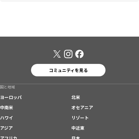
コミュニティを見る
国と地域
ヨーロッパ
北米
中南米
オセアニア
ハワイ
リゾート
アジア
中近東
アフリカ
日本