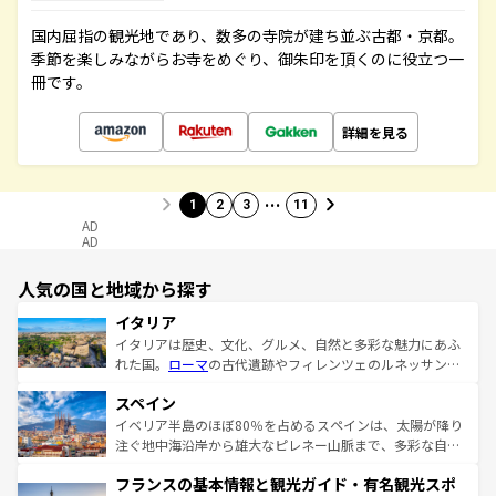
国内屈指の観光地であり、数多の寺院が建ち並ぶ古都・京都。
季節を楽しみながらお寺をめぐり、御朱印を頂くのに役立つ一
冊です。
詳細を見る
…
1
2
3
11
AD
AD
人気の国と地域から探す
イタリア
イタリアは歴史、文化、グルメ、自然と多彩な魅力にあふ
れた国。
ローマ
の古代遺跡やフィレンツェのルネッサンス
美術、ヴェネツィアの運河など、歴史あるスポットはもち
スペイン
ろん、トスカーナの美しい田園風景やアマルフィ海岸の絶
景など、自然景観も見逃せない。観光の合間には、本場の
イベリア半島のほぼ80％を占めるスペインは、太陽が降り
ピザやパスタなど、絶品のイタリア料理を堪能することも
注ぐ地中海沿岸から雄大なピレネー山脈まで、多彩な自然
できる。朝目覚めてから夜眠るまで、すべての瞬間を楽し
と文化が詰まったヨーロッパ屈指の旅行先だ。多様な地域
フランスの基本情報と観光ガイド・有名観光スポ
ませてくれるイタリアで、忘れられない旅をしてみよう！
文化が根付くこの国では、情熱的なフラメンコ、熱気あふ