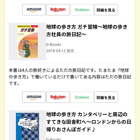
詳細を見る
地球の歩き方 ガチ冒険～地球の歩き
方社員の旅日記～
D-Books
2018.04.12 発売
本書は4人の旅好きによるただの旅日記です。たまたま『地球
の歩き方』で働いているだけで書いてある内容はただの旅日記
です。
詳細を見る
地球の歩き方 カンタベリーと周辺の
すてきな田舎町へ～ロンドンからの日
帰りおさんぽガイド♪
D-Books