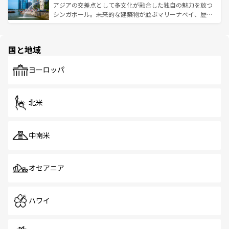
が待っている。親しみやすいタイの人々、仏教を中心とし
ており、効率よく見どころを回れるのも魅力。息をのむよ
アジアの交差点として多文化が融合した独自の魅力を放つ
た文化、そして多様な観光資源が、訪れる旅人を魅了し続
うな絶景から文化的な体験まで、香港を存分に楽しみ尽く
シンガポール。未来的な建築物が並ぶマリーナベイ、歴史
ける。 なお、新着のタイ情報は
コンテンツ一覧
を参照して
そう。 なお、新着の香港情報は
コンテンツ一覧
を参照して
と伝統を感じられるエスニックタウン、多数の緑豊かな公
ほしい。
ほしい。
園や自然保護区など、自然が調和した近代的な景観と文化
の多様性あふれるカラフルな町は、どこを歩いても新しい
国と地域
発見がある。さらに、治安のよさや充実した公共交通機関
も、旅行者にとっては魅力的なポイント。グルメも豊富
で、ホーカーズは地元の風情を楽しめる外せないスポット
ヨーロッパ
だ。訪れる人を飽きさせないシンガポールで、多様な魅力
を体感しよう。 なお、新着のシンガポール情報は
コンテン
ツ一覧
を参照してほしい。
北米
中南米
オセアニア
ハワイ