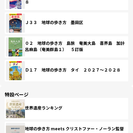
８
Ｊ３３ 地球の歩き方 墨田区
０２ 地球の歩き方 島旅 奄美大島 喜界島 加計
呂麻島（奄美群島１） ５訂版
Ｄ１７ 地球の歩き方 タイ ２０２７～２０２８
特設ページ
世界遺産ランキング
地球の歩き方 meets クリストファー・ノーラン監督