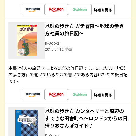
詳細を見る
地球の歩き方 ガチ冒険～地球の歩き
方社員の旅日記～
D-Books
2018.04.12 発売
本書は4人の旅好きによるただの旅日記です。たまたま『地球
の歩き方』で働いているだけで書いてある内容はただの旅日記
です。
詳細を見る
地球の歩き方 カンタベリーと周辺の
すてきな田舎町へ～ロンドンからの日
帰りおさんぽガイド♪
D-Books