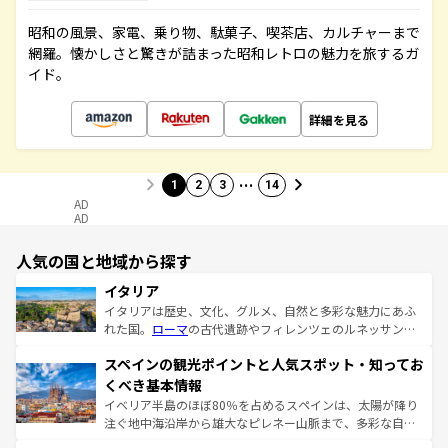
昭和の風景、家電、乗り物、駄菓子、喫茶店、カルチャーまで
網羅。懐かしさと驚きが詰まった昭和レトロの魅力を旅するガ
イド。
詳細を見る
…
1
2
3
14
AD
AD
人気の国と地域から探す
イタリア
イタリアは歴史、文化、グルメ、自然と多彩な魅力にあふ
れた国。
ローマ
の古代遺跡やフィレンツェのルネッサンス
美術、ヴェネツィアの運河など、歴史あるスポットはもち
スペインの観光ポイントと人気スポット・知ってお
ろん、トスカーナの美しい田園風景やアマルフィ海岸の絶
景など、自然景観も見逃せない。観光の合間には、本場の
くべき基本情報
ピザやパスタなど、絶品のイタリア料理を堪能することも
イベリア半島のほぼ80％を占めるスペインは、太陽が降り
できる。朝目覚めてから夜眠るまで、すべての瞬間を楽し
注ぐ地中海沿岸から雄大なピレネー山脈まで、多彩な自然
ませてくれるイタリアで、忘れられない旅をしてみよう！
と文化が詰まったヨーロッパ屈指の旅行先だ。多様な地域