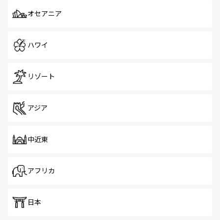
オセアニア
ハワイ
リゾート
アジア
中近東
アフリカ
日本