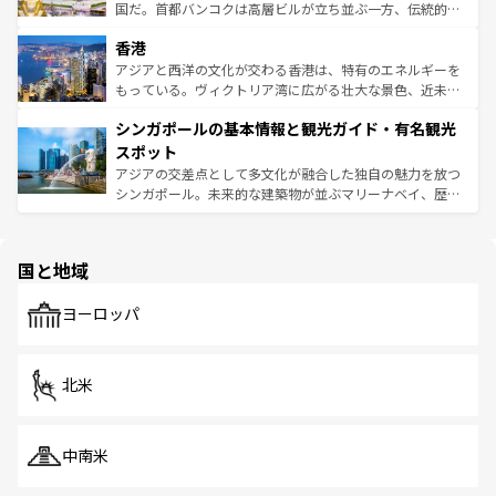
醸し出している。また、バラエティの豊かさとおいしさで
国だ。首都バンコクは高層ビルが立ち並ぶ一方、伝統的な
世界中の食通を魅了してやまないベトナム料理も魅力のひ
寺院や市場がいたるところに点在し、古きよき文化と現代
香港
とつ。フォーやバインミー、ベトナムコーヒーなどは、ぜ
の活気が交差している。北部ではチェンマイなどの山岳地
ひ現地で味わいたい。どの地域を訪れてもあたたかい人々
帯で自然と触れ合い、南部ではプーケットやクラビの美し
アジアと西洋の文化が交わる香港は、特有のエネルギーを
が旅行者を迎えてくれるので、きっと忘れられない旅にな
いビーチでリゾート気分を楽しむことができる。タイ料理
もっている。ヴィクトリア湾に広がる壮大な景色、近未来
るはずだ。 なお、新着のベトナム情報は
コンテンツ一覧
を
は世界的に有名で、屋台から高級レストランまで味覚を刺
的なアートスポット、そして歴史と現代が融合した町並
参照してほしい。
シンガポールの基本情報と観光ガイド・有名観光
激する。気候は一年中温暖で、どの季節にも異なる楽しみ
み、どこを訪れても感動するはず。観光スポットが密集し
が待っている。親しみやすいタイの人々、仏教を中心とし
ており、効率よく見どころを回れるのも魅力。息をのむよ
スポット
た文化、そして多様な観光資源が、訪れる旅人を魅了し続
うな絶景から文化的な体験まで、香港を存分に楽しみ尽く
アジアの交差点として多文化が融合した独自の魅力を放つ
ける。 なお、新着のタイ情報は
コンテンツ一覧
を参照して
そう。 なお、新着の香港情報は
コンテンツ一覧
を参照して
シンガポール。未来的な建築物が並ぶマリーナベイ、歴史
ほしい。
ほしい。
と伝統を感じられるエスニックタウン、多数の緑豊かな公
園や自然保護区など、自然が調和した近代的な景観と文化
の多様性あふれるカラフルな町は、どこを歩いても新しい
国と地域
発見がある。さらに、治安のよさや充実した公共交通機関
も、旅行者にとっては魅力的なポイント。グルメも豊富
で、ホーカーズは地元の風情を楽しめる外せないスポット
ヨーロッパ
だ。訪れる人を飽きさせないシンガポールで、多様な魅力
を体感しよう。 なお、新着のシンガポール情報は
コンテン
ツ一覧
を参照してほしい。
北米
中南米