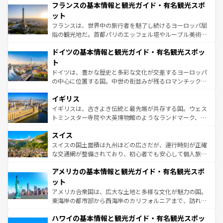
なお、新着のイタリア情報は
コンテンツ一覧
を参照してほ
フランスの基本情報と観光ガイド・有名観光スポ
文化が根付くこの国では、情熱的なフラメンコ、熱気あふ
しい。
れる闘牛、そして美味しいタパスが生活の一部となってい
ット
る。首都マドリードの洗練された雰囲気や、バルセロナの
フランスは、世界中の旅行者を魅了し続けるヨーロッパ屈
アートに溢れた街角から、地方では古代ローマ遺跡や中世
指の観光地だ。首都パリのエッフェル塔やルーブル美術館
の城塞都市、穏やかなビーチリゾートまで多彩な表情を見
といった象徴的なスポットから、田舎町の古風な美しさま
せる。地方によって風土や気候が異なるスペインはその個
ドイツの基本情報と観光ガイド・有名観光スポッ
で、幅広い魅力が詰まっている。華麗な宮殿、歴史的な大
性で訪れる人を魅了する。 なお、新着のスペイン情報は
コ
聖堂、美しいビーチ、そして豊かな自然が、訪れる者を心
ト
ンテンツ一覧
を参照してほしい。
から魅了する。また、フランスは美食の国としても知ら
ドイツは、豊かな歴史と多彩な文化が交差するヨーロッパ
れ、フランス料理はユネスコ無形文化遺産にも登録されて
の中心に位置する国。中世の街並みが残るロマンチック街
いる。シャンパンの発祥地であるランス、プロヴァンスの
道から、未来を先取りするようなモダンな都市まで多様な
香り高いラベンダー畑など、多彩な楽しみ方が可能だ。さ
イギリス
顔を持つこの国は、どこを歩いても飽きることがない。ベ
らに、パリ以外の地域にも魅力が溢れており、どの街角に
ルリンの文化的活気、バイエルン州のアルプスの絶景、そ
イギリスは、古きよき伝統と最先端が共存する国。ウェス
も豊かな歴史と文化が息づいている。パリ以外の個性あふ
してライン川沿いのワイン畑といった風景は必見。ビール
トミンスター寺院や大英博物館のようなランドマーク、歴
れる地方に足を運ぶとそれぞれで全く異なる文化を体験で
とソーセージを味わいながら地元の人と過ごす楽しい時間
史ある大学都市、美しい丘陵地帯や牧歌的な風景など、エ
きるだろう。 なお、新着のフランス情報は
コンテンツ一覧
スイス
は、お酒好きな人にはぜひ体験してほしい。 なお、新着の
リアごとに異なる魅力がある。また、優雅なアフタヌーン
を参照してほしい。
ドイツ情報は
コンテンツ一覧
を参照してほしい。
ティー、ビール好きにはたまらない英国パブ、サッカー観
スイスの国土面積は九州ほどの広さだが、運行時刻が正確
戦など、本場だからこそできる体験も豊富。イギリスを旅
な交通網が整備されており、初心者でも安心して個人旅行
して楽しみつくそう。 なお、新着のイギリス情報は
コンテ
を楽しめる。日本同様に時刻表どおりの旅が可能だ。中世
アメリカの基本情報と観光ガイド・有名観光スポ
ンツ一覧
を参照してほしい。
の建物がそのまま残る町や、スイスならではのユニークな
博物館もあり、アルプス観光だけでなく町歩きも満喫する
ット
ことができる。国民の所得が高いため物価も高いが、旅行
アメリカ合衆国は、広大な土地と多様な文化が魅力の国。
者向けの交通パス提供のサービスもあり、うまく活用すれ
東海岸の都市部から西海岸のカリフォルニアまで、訪れる
ば市内交通費無料で観光を楽しむこともできる。 なお、新
場所ごとに異なる風景と体験が待っている。ニューヨーク
着のスイス情報は
コンテンツ一覧
を参照してほしい。
ハワイの基本情報と観光ガイド・有名観光スポッ
のような巨大都市は、観光、ショッピング、エンターテイ