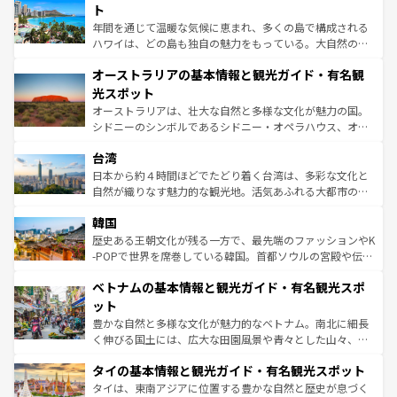
ンメントが詰まった刺激的なスポットだ。一方、アメリカ
ト
西部には大自然が広がり、グランドキャニオンやイエロー
年間を通じて温暖な気候に恵まれ、多くの島で構成される
ストーン国立公園といった絶景が堪能できる。さらに、南
ハワイは、どの島も独自の魅力をもっている。大自然の神
部のニューオーリンズでは、音楽と美食が融合した独特の
秘を感じたいなら、火山が生み出した壮大な景観を誇るハ
文化が魅力。旅行者はアメリカの各地域で異なる魅力を楽
オーストラリアの基本情報と観光ガイド・有名観
ワイ島は見逃せない。また、定番の観光地といえばオアフ
しみながら、その多様性と豊かな歴史を感じることができ
島だが、静かな自然を求めるならマウイ島やカウアイ島が
光スポット
るだろう。車でのロードトリップや列車の旅も、アメリカ
おすすめ。エメラルドグリーンに輝く海をはじめ、豊かな
オーストラリアは、壮大な自然と多様な文化が魅力の国。
ならではの贅沢な旅のスタイルだ。 なお、新着のアメリカ
文化や歴史が息づいている。「アロハスピリット」と呼ば
シドニーのシンボルであるシドニー・オペラハウス、オー
情報は
コンテンツ一覧
を参照してほしい。
れるおもてなしの心で訪れる人々を迎えてくれるハワイの
ストラリア東海岸北部に広がる大サンゴ礁地帯グレートバ
人々、おいしいローカルフードやハワイアンミュージッ
台湾
リアリーフや大陸中央部にそびえるウルル（エアーズロッ
ク、伝統的なフラダンスなど、すべてがハワイの魅力を彩
ク）、タスマニアの美しい原生林やケアンズの熱帯雨林な
日本から約４時間ほどでたどり着く台湾は、多彩な文化と
っている。訪れるたびに新しい発見と感動が待っているハ
ど、見どころがたくさん。また、カフェやワイン、オージ
自然が織りなす魅力的な観光地。活気あふれる大都市の台
ワイを、存分に味わってほしい。 なお、新着のハワイ情報
ービーフなどの食文化も豊かで、美味しいものであふれて
北やノスタルジックな町並みが人気な九份（ジォウフェ
は
コンテンツ一覧
を参照してほしい。
韓国
いる。アクティビティも充実しており、サーフィンやダイ
ン）、静ひつな山岳地帯である台湾東部など、都市の喧騒
ビング、ハイキングなど、アウトドア好きにはたまらな
と山間の静けさが共存しており、訪れる人に新しい発見と
歴史ある王朝文化が残る一方で、最先端のファッションやK
い。オーストラリアの多彩な魅力を存分に味わいつくそ
驚きをもたらしてくれる。また、奥深い台湾の食文化も魅
-POPで世界を席巻している韓国。首都ソウルの宮殿や伝統
う。 なお、新着のオーストラリア情報は
コンテンツ一覧
を
力で、夜市などの屋台グルメから高級料理、ヘルシーで美
家屋が並ぶエリアでは韓国の歴史と文化に浸ることがで
参照してほしい。
ベトナムの基本情報と観光ガイド・有名観光スポ
容にもいいと評判のスイーツなど、バラエティ豊かな料理
き、地方に足を延ばせば四季折々の自然美を楽しむことが
が味わえる。 なお、新着の台湾情報は
コンテンツ一覧
を参
できる。そして、キムチや焼肉、絶品のストリートフード
ット
照してほしい。
まで、さまざまな韓国料理が待っている。夜には、韓国な
豊かな自然と多様な文化が魅力的なベトナム。南北に細長
らではのナイトライフも堪能できる。あたたかいホスピタ
く伸びる国土には、広大な田園風景や青々とした山々、世
リティに包まれながら、韓国の多彩な魅力を心ゆくまで味
界遺産に登録された壮大な自然景観が点在し、都市部では
わってみてほしい。 なお、新着の韓国情報は
コンテンツ一
タイの基本情報と観光ガイド・有名観光スポット
急速な発展と共に伝統が息づく。ハノイの古い町並みやホ
覧
を参照してほしい。
ーチミン市のフランス統治時代の建物も、独特の雰囲気を
タイは、東南アジアに位置する豊かな自然と歴史が息づく