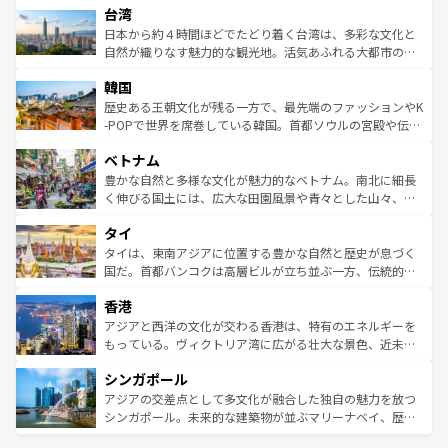
ならではの贅沢な旅のスタイルだ。 なお、新着のアメリカ
台湾
れるおもてなしの心で訪れる人々を迎えてくれるハワイの
リアリーフや大陸中央部にそびえるウルル（エアーズロッ
情報は
コンテンツ一覧
を参照してほしい。
人々、おいしいローカルフードやハワイアンミュージッ
ク）、タスマニアの美しい原生林やケアンズの熱帯雨林な
日本から約４時間ほどでたどり着く台湾は、多彩な文化と
ク、伝統的なフラダンスなど、すべてがハワイの魅力を彩
ど、見どころがたくさん。また、カフェやワイン、オージ
自然が織りなす魅力的な観光地。活気あふれる大都市の台
っている。訪れるたびに新しい発見と感動が待っているハ
ービーフなどの食文化も豊かで、美味しいものであふれて
北やノスタルジックな町並みが人気な九份（ジォウフェ
ワイを、存分に味わってほしい。 なお、新着のハワイ情報
韓国
いる。アクティビティも充実しており、サーフィンやダイ
ン）、静ひつな山岳地帯である台湾東部など、都市の喧騒
は
コンテンツ一覧
を参照してほしい。
ビング、ハイキングなど、アウトドア好きにはたまらな
と山間の静けさが共存しており、訪れる人に新しい発見と
歴史ある王朝文化が残る一方で、最先端のファッションやK
い。オーストラリアの多彩な魅力を存分に味わいつくそ
驚きをもたらしてくれる。また、奥深い台湾の食文化も魅
-POPで世界を席巻している韓国。首都ソウルの宮殿や伝統
う。 なお、新着のオーストラリア情報は
コンテンツ一覧
を
力で、夜市などの屋台グルメから高級料理、ヘルシーで美
家屋が並ぶエリアでは韓国の歴史と文化に浸ることがで
参照してほしい。
ベトナム
容にもいいと評判のスイーツなど、バラエティ豊かな料理
き、地方に足を延ばせば四季折々の自然美を楽しむことが
が味わえる。 なお、新着の台湾情報は
コンテンツ一覧
を参
できる。そして、キムチや焼肉、絶品のストリートフード
豊かな自然と多様な文化が魅力的なベトナム。南北に細長
照してほしい。
まで、さまざまな韓国料理が待っている。夜には、韓国な
く伸びる国土には、広大な田園風景や青々とした山々、世
らではのナイトライフも堪能できる。あたたかいホスピタ
界遺産に登録された壮大な自然景観が点在し、都市部では
タイ
リティに包まれながら、韓国の多彩な魅力を心ゆくまで味
急速な発展と共に伝統が息づく。ハノイの古い町並みやホ
わってみてほしい。 なお、新着の韓国情報は
コンテンツ一
ーチミン市のフランス統治時代の建物も、独特の雰囲気を
タイは、東南アジアに位置する豊かな自然と歴史が息づく
覧
を参照してほしい。
醸し出している。また、バラエティの豊かさとおいしさで
国だ。首都バンコクは高層ビルが立ち並ぶ一方、伝統的な
世界中の食通を魅了してやまないベトナム料理も魅力のひ
寺院や市場がいたるところに点在し、古きよき文化と現代
香港
とつ。フォーやバインミー、ベトナムコーヒーなどは、ぜ
の活気が交差している。北部ではチェンマイなどの山岳地
ひ現地で味わいたい。どの地域を訪れてもあたたかい人々
帯で自然と触れ合い、南部ではプーケットやクラビの美し
アジアと西洋の文化が交わる香港は、特有のエネルギーを
が旅行者を迎えてくれるので、きっと忘れられない旅にな
いビーチでリゾート気分を楽しむことができる。タイ料理
もっている。ヴィクトリア湾に広がる壮大な景色、近未来
るはずだ。 なお、新着のベトナム情報は
コンテンツ一覧
を
は世界的に有名で、屋台から高級レストランまで味覚を刺
的なアートスポット、そして歴史と現代が融合した町並
参照してほしい。
シンガポール
激する。気候は一年中温暖で、どの季節にも異なる楽しみ
み、どこを訪れても感動するはず。観光スポットが密集し
が待っている。親しみやすいタイの人々、仏教を中心とし
ており、効率よく見どころを回れるのも魅力。息をのむよ
アジアの交差点として多文化が融合した独自の魅力を放つ
た文化、そして多様な観光資源が、訪れる旅人を魅了し続
うな絶景から文化的な体験まで、香港を存分に楽しみ尽く
シンガポール。未来的な建築物が並ぶマリーナベイ、歴史
ける。 なお、新着のタイ情報は
コンテンツ一覧
を参照して
そう。 なお、新着の香港情報は
コンテンツ一覧
を参照して
と伝統を感じられるエスニックタウン、多数の緑豊かな公