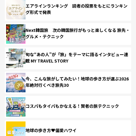
エアラインランキング 読者の投票をもとにランキン
グ形式で発表
Next韓国旅 次の韓国旅行がもっと楽しくなる 旅先・
グルメ・テクニック
旬な“あの人”が「旅」をテーマに語るインタビュー連
載 MY TRAVEL STORY
今、こんな旅がしてみたい！地球の歩き方が選ぶ2026
年絶対行くべき旅先30
コスパもタイパもかなえる！賢者の旅テクニック
地球の歩き方♥偏愛ハワイ