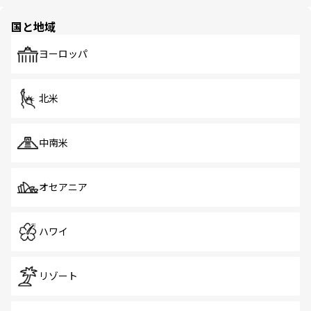
ほしい。
ほしい。
園や自然保護区など、自然が調和した近代的な景観と文化
の多様性あふれるカラフルな町は、どこを歩いても新しい
国と地域
発見がある。さらに、治安のよさや充実した公共交通機関
も、旅行者にとっては魅力的なポイント。グルメも豊富
で、ホーカーズは地元の風情を楽しめる外せないスポット
ヨーロッパ
だ。訪れる人を飽きさせないシンガポールで、多様な魅力
を体感しよう。 なお、新着のシンガポール情報は
コンテン
ツ一覧
を参照してほしい。
北米
中南米
オセアニア
ハワイ
リゾート