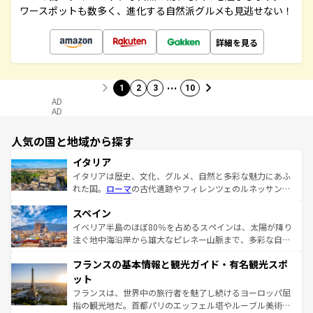
ワースポットも数多く、進化する自然派グルメも見逃せない！
詳細を見る
…
1
2
3
10
AD
AD
人気の国と地域から探す
イタリア
イタリアは歴史、文化、グルメ、自然と多彩な魅力にあふ
れた国。
ローマ
の古代遺跡やフィレンツェのルネッサンス
美術、ヴェネツィアの運河など、歴史あるスポットはもち
スペイン
ろん、トスカーナの美しい田園風景やアマルフィ海岸の絶
景など、自然景観も見逃せない。観光の合間には、本場の
イベリア半島のほぼ80％を占めるスペインは、太陽が降り
ピザやパスタなど、絶品のイタリア料理を堪能することも
注ぐ地中海沿岸から雄大なピレネー山脈まで、多彩な自然
できる。朝目覚めてから夜眠るまで、すべての瞬間を楽し
と文化が詰まったヨーロッパ屈指の旅行先だ。多様な地域
フランスの基本情報と観光ガイド・有名観光スポ
ませてくれるイタリアで、忘れられない旅をしてみよう！
文化が根付くこの国では、情熱的なフラメンコ、熱気あふ
なお、新着のイタリア情報は
コンテンツ一覧
を参照してほ
れる闘牛、そして美味しいタパスが生活の一部となってい
ット
しい。
る。首都マドリードの洗練された雰囲気や、バルセロナの
フランスは、世界中の旅行者を魅了し続けるヨーロッパ屈
アートに溢れた街角から、地方では古代ローマ遺跡や中世
指の観光地だ。首都パリのエッフェル塔やルーブル美術館