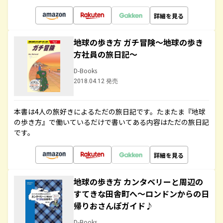
詳細を見る
地球の歩き方 ガチ冒険～地球の歩き
方社員の旅日記～
D-Books
2018.04.12 発売
本書は4人の旅好きによるただの旅日記です。たまたま『地球
の歩き方』で働いているだけで書いてある内容はただの旅日記
です。
詳細を見る
地球の歩き方 カンタベリーと周辺の
すてきな田舎町へ～ロンドンからの日
帰りおさんぽガイド♪
D-Books