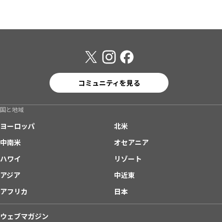
コミュニティを見る
国と地域
ヨーロッパ
北米
中南米
オセアニア
ハワイ
リゾート
アジア
中近東
アフリカ
日本
ウェブマガジン