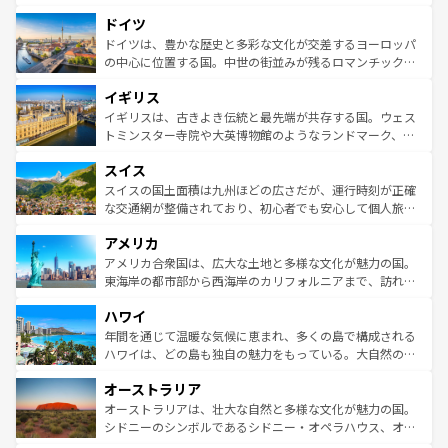
の城塞都市、穏やかなビーチリゾートまで多彩な表情を見
といった象徴的なスポットから、田舎町の古風な美しさま
せる。地方によって風土や気候が異なるスペインはその個
ドイツ
で、幅広い魅力が詰まっている。華麗な宮殿、歴史的な大
性で訪れる人を魅了する。 なお、新着のスペイン情報は
コ
聖堂、美しいビーチ、そして豊かな自然が、訪れる者を心
ドイツは、豊かな歴史と多彩な文化が交差するヨーロッパ
ンテンツ一覧
を参照してほしい。
から魅了する。また、フランスは美食の国としても知ら
の中心に位置する国。中世の街並みが残るロマンチック街
れ、フランス料理はユネスコ無形文化遺産にも登録されて
道から、未来を先取りするようなモダンな都市まで多様な
イギリス
いる。シャンパンの発祥地であるランス、プロヴァンスの
顔を持つこの国は、どこを歩いても飽きることがない。ベ
香り高いラベンダー畑など、多彩な楽しみ方が可能だ。さ
ルリンの文化的活気、バイエルン州のアルプスの絶景、そ
イギリスは、古きよき伝統と最先端が共存する国。ウェス
らに、パリ以外の地域にも魅力が溢れており、どの街角に
してライン川沿いのワイン畑といった風景は必見。ビール
トミンスター寺院や大英博物館のようなランドマーク、歴
も豊かな歴史と文化が息づいている。パリ以外の個性あふ
とソーセージを味わいながら地元の人と過ごす楽しい時間
史ある大学都市、美しい丘陵地帯や牧歌的な風景など、エ
れる地方に足を運ぶとそれぞれで全く異なる文化を体験で
スイス
は、お酒好きな人にはぜひ体験してほしい。 なお、新着の
リアごとに異なる魅力がある。また、優雅なアフタヌーン
きるだろう。 なお、新着のフランス情報は
コンテンツ一覧
ドイツ情報は
コンテンツ一覧
を参照してほしい。
ティー、ビール好きにはたまらない英国パブ、サッカー観
スイスの国土面積は九州ほどの広さだが、運行時刻が正確
を参照してほしい。
戦など、本場だからこそできる体験も豊富。イギリスを旅
な交通網が整備されており、初心者でも安心して個人旅行
して楽しみつくそう。 なお、新着のイギリス情報は
コンテ
を楽しめる。日本同様に時刻表どおりの旅が可能だ。中世
アメリカ
ンツ一覧
を参照してほしい。
の建物がそのまま残る町や、スイスならではのユニークな
博物館もあり、アルプス観光だけでなく町歩きも満喫する
アメリカ合衆国は、広大な土地と多様な文化が魅力の国。
ことができる。国民の所得が高いため物価も高いが、旅行
東海岸の都市部から西海岸のカリフォルニアまで、訪れる
者向けの交通パス提供のサービスもあり、うまく活用すれ
場所ごとに異なる風景と体験が待っている。ニューヨーク
ハワイ
ば市内交通費無料で観光を楽しむこともできる。 なお、新
のような巨大都市は、観光、ショッピング、エンターテイ
着のスイス情報は
コンテンツ一覧
を参照してほしい。
ンメントが詰まった刺激的なスポットだ。一方、アメリカ
年間を通じて温暖な気候に恵まれ、多くの島で構成される
西部には大自然が広がり、グランドキャニオンやイエロー
ハワイは、どの島も独自の魅力をもっている。大自然の神
ストーン国立公園といった絶景が堪能できる。さらに、南
秘を感じたいなら、火山が生み出した壮大な景観を誇るハ
オーストラリア
部のニューオーリンズでは、音楽と美食が融合した独特の
ワイ島は見逃せない。また、定番の観光地といえばオアフ
文化が魅力。旅行者はアメリカの各地域で異なる魅力を楽
島だが、静かな自然を求めるならマウイ島やカウアイ島が
オーストラリアは、壮大な自然と多様な文化が魅力の国。
しみながら、その多様性と豊かな歴史を感じることができ
おすすめ。エメラルドグリーンに輝く海をはじめ、豊かな
シドニーのシンボルであるシドニー・オペラハウス、オー
るだろう。車でのロードトリップや列車の旅も、アメリカ
文化や歴史が息づいている。「アロハスピリット」と呼ば
ストラリア東海岸北部に広がる大サンゴ礁地帯グレートバ