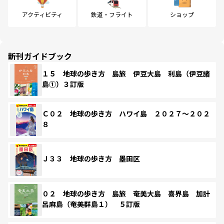
アクティビティ
鉄道・フライト
ショップ
新刊ガイドブック
１５ 地球の歩き方 島旅 伊豆大島 利島（伊豆諸
島①）３訂版
Ｃ０２ 地球の歩き方 ハワイ島 ２０２７～２０２
８
Ｊ３３ 地球の歩き方 墨田区
０２ 地球の歩き方 島旅 奄美大島 喜界島 加計
呂麻島（奄美群島１） ５訂版