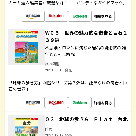
カーと達人編集者が厳選紹介！！ ハンディなガイドブック。
詳細を見る
Ｗ０３ 世界の魅力的な奇岩と巨石１
３９選
不思議とロマンに満ちた岩石の謎を旅の雑
学とともに解説
旅の図鑑
2021.03.18 発売
「地球の歩き方」図鑑シリーズ第３弾は、謎だらけの奇岩と巨
石の世界！
詳細を見る
０３ 地球の歩き方 Ｐｌａｔ 台北
Plat
2024.12.19 発売