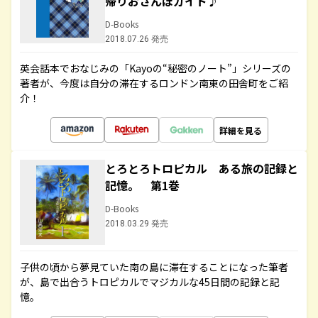
帰りおさんぽガイド♪
D-Books
2018.07.26 発売
英会話本でおなじみの「Kayoの“秘密のノート”」シリーズの
著者が、今度は自分の滞在するロンドン南東の田舎町をご紹
介！
詳細を見る
とろとろトロピカル ある旅の記録と
記憶。 第1巻
D-Books
2018.03.29 発売
子供の頃から夢見ていた南の島に滞在することになった筆者
が、島で出合うトロピカルでマジカルな45日間の記録と記
憶。