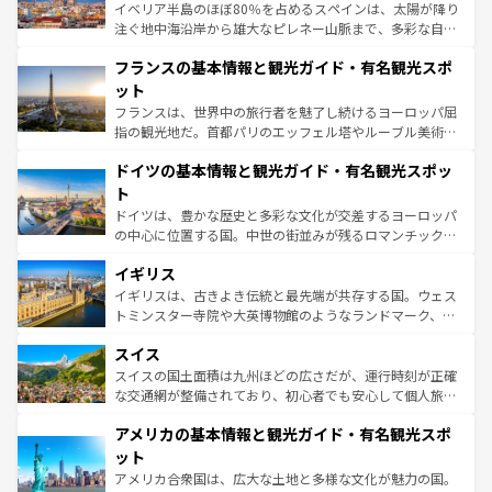
ピザやパスタなど、絶品のイタリア料理を堪能することも
イベリア半島のほぼ80％を占めるスペインは、太陽が降り
できる。朝目覚めてから夜眠るまで、すべての瞬間を楽し
注ぐ地中海沿岸から雄大なピレネー山脈まで、多彩な自然
ませてくれるイタリアで、忘れられない旅をしてみよう！
と文化が詰まったヨーロッパ屈指の旅行先だ。多様な地域
なお、新着のイタリア情報は
コンテンツ一覧
を参照してほ
フランスの基本情報と観光ガイド・有名観光スポ
文化が根付くこの国では、情熱的なフラメンコ、熱気あふ
しい。
れる闘牛、そして美味しいタパスが生活の一部となってい
ット
る。首都マドリードの洗練された雰囲気や、バルセロナの
フランスは、世界中の旅行者を魅了し続けるヨーロッパ屈
アートに溢れた街角から、地方では古代ローマ遺跡や中世
指の観光地だ。首都パリのエッフェル塔やルーブル美術館
の城塞都市、穏やかなビーチリゾートまで多彩な表情を見
といった象徴的なスポットから、田舎町の古風な美しさま
せる。地方によって風土や気候が異なるスペインはその個
ドイツの基本情報と観光ガイド・有名観光スポッ
で、幅広い魅力が詰まっている。華麗な宮殿、歴史的な大
性で訪れる人を魅了する。 なお、新着のスペイン情報は
コ
聖堂、美しいビーチ、そして豊かな自然が、訪れる者を心
ト
ンテンツ一覧
を参照してほしい。
から魅了する。また、フランスは美食の国としても知ら
ドイツは、豊かな歴史と多彩な文化が交差するヨーロッパ
れ、フランス料理はユネスコ無形文化遺産にも登録されて
の中心に位置する国。中世の街並みが残るロマンチック街
いる。シャンパンの発祥地であるランス、プロヴァンスの
道から、未来を先取りするようなモダンな都市まで多様な
香り高いラベンダー畑など、多彩な楽しみ方が可能だ。さ
イギリス
顔を持つこの国は、どこを歩いても飽きることがない。ベ
らに、パリ以外の地域にも魅力が溢れており、どの街角に
ルリンの文化的活気、バイエルン州のアルプスの絶景、そ
イギリスは、古きよき伝統と最先端が共存する国。ウェス
も豊かな歴史と文化が息づいている。パリ以外の個性あふ
してライン川沿いのワイン畑といった風景は必見。ビール
トミンスター寺院や大英博物館のようなランドマーク、歴
れる地方に足を運ぶとそれぞれで全く異なる文化を体験で
とソーセージを味わいながら地元の人と過ごす楽しい時間
史ある大学都市、美しい丘陵地帯や牧歌的な風景など、エ
きるだろう。 なお、新着のフランス情報は
コンテンツ一覧
スイス
は、お酒好きな人にはぜひ体験してほしい。 なお、新着の
リアごとに異なる魅力がある。また、優雅なアフタヌーン
を参照してほしい。
ドイツ情報は
コンテンツ一覧
を参照してほしい。
ティー、ビール好きにはたまらない英国パブ、サッカー観
スイスの国土面積は九州ほどの広さだが、運行時刻が正確
戦など、本場だからこそできる体験も豊富。イギリスを旅
な交通網が整備されており、初心者でも安心して個人旅行
して楽しみつくそう。 なお、新着のイギリス情報は
コンテ
を楽しめる。日本同様に時刻表どおりの旅が可能だ。中世
アメリカの基本情報と観光ガイド・有名観光スポ
ンツ一覧
を参照してほしい。
の建物がそのまま残る町や、スイスならではのユニークな
博物館もあり、アルプス観光だけでなく町歩きも満喫する
ット
ことができる。国民の所得が高いため物価も高いが、旅行
アメリカ合衆国は、広大な土地と多様な文化が魅力の国。