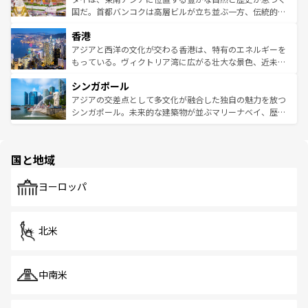
覧
を参照してほしい。
醸し出している。また、バラエティの豊かさとおいしさで
国だ。首都バンコクは高層ビルが立ち並ぶ一方、伝統的な
世界中の食通を魅了してやまないベトナム料理も魅力のひ
寺院や市場がいたるところに点在し、古きよき文化と現代
香港
とつ。フォーやバインミー、ベトナムコーヒーなどは、ぜ
の活気が交差している。北部ではチェンマイなどの山岳地
ひ現地で味わいたい。どの地域を訪れてもあたたかい人々
帯で自然と触れ合い、南部ではプーケットやクラビの美し
アジアと西洋の文化が交わる香港は、特有のエネルギーを
が旅行者を迎えてくれるので、きっと忘れられない旅にな
いビーチでリゾート気分を楽しむことができる。タイ料理
もっている。ヴィクトリア湾に広がる壮大な景色、近未来
るはずだ。 なお、新着のベトナム情報は
コンテンツ一覧
を
は世界的に有名で、屋台から高級レストランまで味覚を刺
的なアートスポット、そして歴史と現代が融合した町並
参照してほしい。
シンガポール
激する。気候は一年中温暖で、どの季節にも異なる楽しみ
み、どこを訪れても感動するはず。観光スポットが密集し
が待っている。親しみやすいタイの人々、仏教を中心とし
ており、効率よく見どころを回れるのも魅力。息をのむよ
アジアの交差点として多文化が融合した独自の魅力を放つ
た文化、そして多様な観光資源が、訪れる旅人を魅了し続
うな絶景から文化的な体験まで、香港を存分に楽しみ尽く
シンガポール。未来的な建築物が並ぶマリーナベイ、歴史
ける。 なお、新着のタイ情報は
コンテンツ一覧
を参照して
そう。 なお、新着の香港情報は
コンテンツ一覧
を参照して
と伝統を感じられるエスニックタウン、多数の緑豊かな公
ほしい。
ほしい。
園や自然保護区など、自然が調和した近代的な景観と文化
の多様性あふれるカラフルな町は、どこを歩いても新しい
国と地域
発見がある。さらに、治安のよさや充実した公共交通機関
も、旅行者にとっては魅力的なポイント。グルメも豊富
で、ホーカーズは地元の風情を楽しめる外せないスポット
ヨーロッパ
だ。訪れる人を飽きさせないシンガポールで、多様な魅力
を体感しよう。 なお、新着のシンガポール情報は
コンテン
ツ一覧
を参照してほしい。
北米
中南米