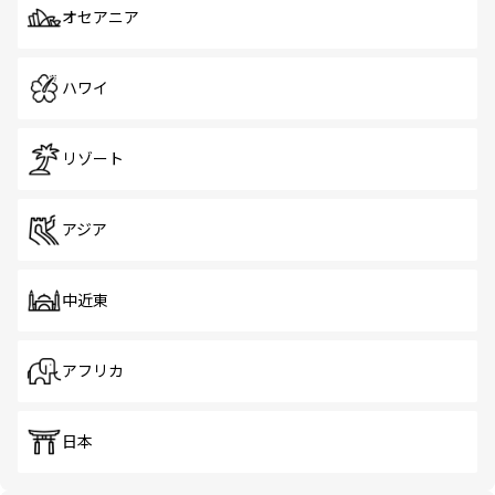
オセアニア
ハワイ
リゾート
アジア
中近東
アフリカ
日本