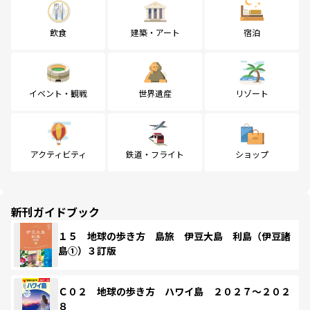
飲食
建築・アート
宿泊
イベント・観戦
世界遺産
リゾート
アクティビティ
鉄道・フライト
ショップ
新刊ガイドブック
１５ 地球の歩き方 島旅 伊豆大島 利島（伊豆諸
島①）３訂版
Ｃ０２ 地球の歩き方 ハワイ島 ２０２７～２０２
８