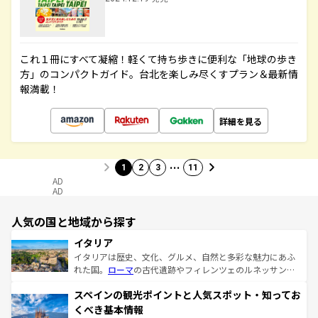
これ１冊にすべて凝縮！軽くて持ち歩きに便利な「地球の歩き
方」のコンパクトガイド。台北を楽しみ尽くすプラン＆最新情
報満載！
詳細を見る
…
1
2
3
11
AD
AD
人気の国と地域から探す
イタリア
イタリアは歴史、文化、グルメ、自然と多彩な魅力にあふ
れた国。
ローマ
の古代遺跡やフィレンツェのルネッサンス
美術、ヴェネツィアの運河など、歴史あるスポットはもち
スペインの観光ポイントと人気スポット・知ってお
ろん、トスカーナの美しい田園風景やアマルフィ海岸の絶
景など、自然景観も見逃せない。観光の合間には、本場の
くべき基本情報