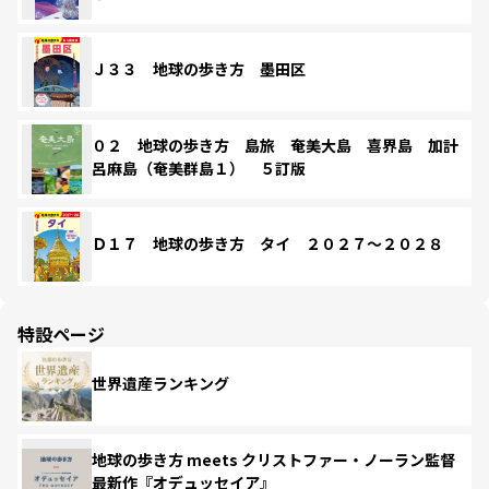
Ｊ３３ 地球の歩き方 墨田区
０２ 地球の歩き方 島旅 奄美大島 喜界島 加計
呂麻島（奄美群島１） ５訂版
Ｄ１７ 地球の歩き方 タイ ２０２７～２０２８
特設ページ
世界遺産ランキング
地球の歩き方 meets クリストファー・ノーラン監督
最新作『オデュッセイア』