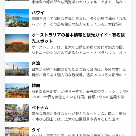
者向けの交通パス提供のサービスもあり、うまく活用すれ
東海岸の都市部から西海岸のカリフォルニアまで、訪れる
ば市内交通費無料で観光を楽しむこともできる。 なお、新
場所ごとに異なる風景と体験が待っている。ニューヨーク
着のスイス情報は
コンテンツ一覧
を参照してほしい。
ハワイ
のような巨大都市は、観光、ショッピング、エンターテイ
ンメントが詰まった刺激的なスポットだ。一方、アメリカ
年間を通じて温暖な気候に恵まれ、多くの島で構成される
西部には大自然が広がり、グランドキャニオンやイエロー
ハワイは、どの島も独自の魅力をもっている。大自然の神
ストーン国立公園といった絶景が堪能できる。さらに、南
秘を感じたいなら、火山が生み出した壮大な景観を誇るハ
オーストラリアの基本情報と観光ガイド・有名観
部のニューオーリンズでは、音楽と美食が融合した独特の
ワイ島は見逃せない。また、定番の観光地といえばオアフ
文化が魅力。旅行者はアメリカの各地域で異なる魅力を楽
島だが、静かな自然を求めるならマウイ島やカウアイ島が
光スポット
しみながら、その多様性と豊かな歴史を感じることができ
おすすめ。エメラルドグリーンに輝く海をはじめ、豊かな
オーストラリアは、壮大な自然と多様な文化が魅力の国。
るだろう。車でのロードトリップや列車の旅も、アメリカ
文化や歴史が息づいている。「アロハスピリット」と呼ば
シドニーのシンボルであるシドニー・オペラハウス、オー
ならではの贅沢な旅のスタイルだ。 なお、新着のアメリカ
れるおもてなしの心で訪れる人々を迎えてくれるハワイの
ストラリア東海岸北部に広がる大サンゴ礁地帯グレートバ
情報は
コンテンツ一覧
を参照してほしい。
人々、おいしいローカルフードやハワイアンミュージッ
台湾
リアリーフや大陸中央部にそびえるウルル（エアーズロッ
ク、伝統的なフラダンスなど、すべてがハワイの魅力を彩
ク）、タスマニアの美しい原生林やケアンズの熱帯雨林な
日本から約４時間ほどでたどり着く台湾は、多彩な文化と
っている。訪れるたびに新しい発見と感動が待っているハ
ど、見どころがたくさん。また、カフェやワイン、オージ
自然が織りなす魅力的な観光地。活気あふれる大都市の台
ワイを、存分に味わってほしい。 なお、新着のハワイ情報
ービーフなどの食文化も豊かで、美味しいものであふれて
北やノスタルジックな町並みが人気な九份（ジォウフェ
は
コンテンツ一覧
を参照してほしい。
韓国
いる。アクティビティも充実しており、サーフィンやダイ
ン）、静ひつな山岳地帯である台湾東部など、都市の喧騒
ビング、ハイキングなど、アウトドア好きにはたまらな
と山間の静けさが共存しており、訪れる人に新しい発見と
歴史ある王朝文化が残る一方で、最先端のファッションやK
い。オーストラリアの多彩な魅力を存分に味わいつくそ
驚きをもたらしてくれる。また、奥深い台湾の食文化も魅
-POPで世界を席巻している韓国。首都ソウルの宮殿や伝統
う。 なお、新着のオーストラリア情報は
コンテンツ一覧
を
力で、夜市などの屋台グルメから高級料理、ヘルシーで美
家屋が並ぶエリアでは韓国の歴史と文化に浸ることがで
参照してほしい。
ベトナム
容にもいいと評判のスイーツなど、バラエティ豊かな料理
き、地方に足を延ばせば四季折々の自然美を楽しむことが
が味わえる。 なお、新着の台湾情報は
コンテンツ一覧
を参
できる。そして、キムチや焼肉、絶品のストリートフード
豊かな自然と多様な文化が魅力的なベトナム。南北に細長
照してほしい。
まで、さまざまな韓国料理が待っている。夜には、韓国な
く伸びる国土には、広大な田園風景や青々とした山々、世
らではのナイトライフも堪能できる。あたたかいホスピタ
界遺産に登録された壮大な自然景観が点在し、都市部では
タイ
リティに包まれながら、韓国の多彩な魅力を心ゆくまで味
急速な発展と共に伝統が息づく。ハノイの古い町並みやホ
わってみてほしい。 なお、新着の韓国情報は
コンテンツ一
ーチミン市のフランス統治時代の建物も、独特の雰囲気を
タイは、東南アジアに位置する豊かな自然と歴史が息づく