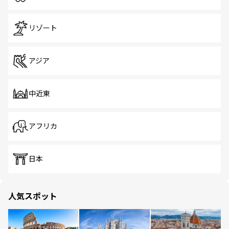
リゾート
アジア
中近東
アフリカ
日本
人気スポット