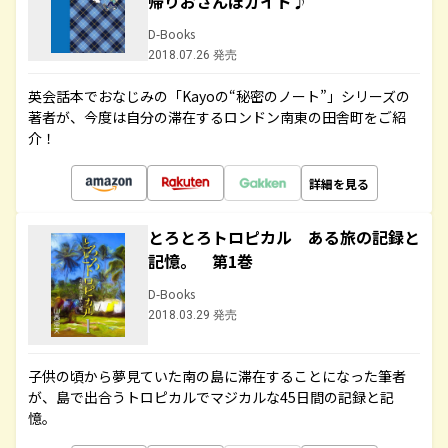
帰りおさんぽガイド♪
D-Books
2018.07.26 発売
英会話本でおなじみの「Kayoの“秘密のノート”」シリーズの
著者が、今度は自分の滞在するロンドン南東の田舎町をご紹
介！
詳細を見る
とろとろトロピカル ある旅の記録と
記憶。 第1巻
D-Books
2018.03.29 発売
子供の頃から夢見ていた南の島に滞在することになった筆者
が、島で出合うトロピカルでマジカルな45日間の記録と記
憶。