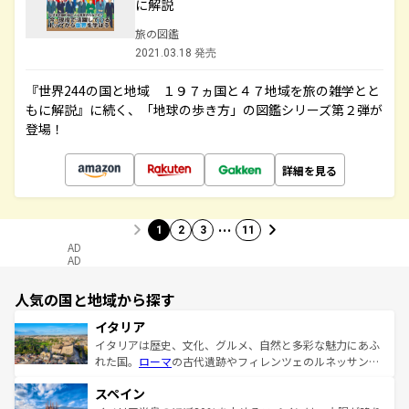
に解説
旅の図鑑
2021.03.18 発売
『世界244の国と地域 １９７ヵ国と４７地域を旅の雑学とと
もに解説』に続く、「地球の歩き方」の図鑑シリーズ第２弾が
登場！
詳細を見る
…
1
2
3
11
AD
AD
人気の国と地域から探す
イタリア
イタリアは歴史、文化、グルメ、自然と多彩な魅力にあふ
れた国。
ローマ
の古代遺跡やフィレンツェのルネッサンス
美術、ヴェネツィアの運河など、歴史あるスポットはもち
スペイン
ろん、トスカーナの美しい田園風景やアマルフィ海岸の絶