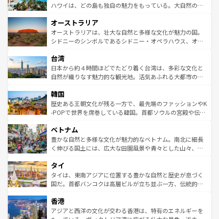
西部には大自然が広がり、グランドキャニオンやイエロー
ハワイは、どの島も独自の魅力をもっている。大自然の神
ストーン国立公園といった絶景が堪能できる。さらに、南
秘を感じたいなら、火山が生み出した壮大な景観を誇るハ
オーストラリア
部のニューオーリンズでは、音楽と美食が融合した独特の
ワイ島は見逃せない。また、定番の観光地といえばオアフ
文化が魅力。旅行者はアメリカの各地域で異なる魅力を楽
島だが、静かな自然を求めるならマウイ島やカウアイ島が
オーストラリアは、壮大な自然と多様な文化が魅力の国。
しみながら、その多様性と豊かな歴史を感じることができ
おすすめ。エメラルドグリーンに輝く海をはじめ、豊かな
シドニーのシンボルであるシドニー・オペラハウス、オー
るだろう。車でのロードトリップや列車の旅も、アメリカ
文化や歴史が息づいている。「アロハスピリット」と呼ば
ストラリア東海岸北部に広がる大サンゴ礁地帯グレートバ
ならではの贅沢な旅のスタイルだ。 なお、新着のアメリカ
台湾
れるおもてなしの心で訪れる人々を迎えてくれるハワイの
リアリーフや大陸中央部にそびえるウルル（エアーズロッ
情報は
コンテンツ一覧
を参照してほしい。
人々、おいしいローカルフードやハワイアンミュージッ
ク）、タスマニアの美しい原生林やケアンズの熱帯雨林な
日本から約４時間ほどでたどり着く台湾は、多彩な文化と
ク、伝統的なフラダンスなど、すべてがハワイの魅力を彩
ど、見どころがたくさん。また、カフェやワイン、オージ
自然が織りなす魅力的な観光地。活気あふれる大都市の台
っている。訪れるたびに新しい発見と感動が待っているハ
ービーフなどの食文化も豊かで、美味しいものであふれて
北やノスタルジックな町並みが人気な九份（ジォウフェ
ワイを、存分に味わってほしい。 なお、新着のハワイ情報
韓国
いる。アクティビティも充実しており、サーフィンやダイ
ン）、静ひつな山岳地帯である台湾東部など、都市の喧騒
は
コンテンツ一覧
を参照してほしい。
ビング、ハイキングなど、アウトドア好きにはたまらな
と山間の静けさが共存しており、訪れる人に新しい発見と
歴史ある王朝文化が残る一方で、最先端のファッションやK
い。オーストラリアの多彩な魅力を存分に味わいつくそ
驚きをもたらしてくれる。また、奥深い台湾の食文化も魅
-POPで世界を席巻している韓国。首都ソウルの宮殿や伝統
う。 なお、新着のオーストラリア情報は
コンテンツ一覧
を
力で、夜市などの屋台グルメから高級料理、ヘルシーで美
家屋が並ぶエリアでは韓国の歴史と文化に浸ることがで
参照してほしい。
ベトナム
容にもいいと評判のスイーツなど、バラエティ豊かな料理
き、地方に足を延ばせば四季折々の自然美を楽しむことが
が味わえる。 なお、新着の台湾情報は
コンテンツ一覧
を参
できる。そして、キムチや焼肉、絶品のストリートフード
豊かな自然と多様な文化が魅力的なベトナム。南北に細長
照してほしい。
まで、さまざまな韓国料理が待っている。夜には、韓国な
く伸びる国土には、広大な田園風景や青々とした山々、世
らではのナイトライフも堪能できる。あたたかいホスピタ
界遺産に登録された壮大な自然景観が点在し、都市部では
タイ
リティに包まれながら、韓国の多彩な魅力を心ゆくまで味
急速な発展と共に伝統が息づく。ハノイの古い町並みやホ
わってみてほしい。 なお、新着の韓国情報は
コンテンツ一
ーチミン市のフランス統治時代の建物も、独特の雰囲気を
タイは、東南アジアに位置する豊かな自然と歴史が息づく
覧
を参照してほしい。
醸し出している。また、バラエティの豊かさとおいしさで
国だ。首都バンコクは高層ビルが立ち並ぶ一方、伝統的な
世界中の食通を魅了してやまないベトナム料理も魅力のひ
寺院や市場がいたるところに点在し、古きよき文化と現代
香港
とつ。フォーやバインミー、ベトナムコーヒーなどは、ぜ
の活気が交差している。北部ではチェンマイなどの山岳地
ひ現地で味わいたい。どの地域を訪れてもあたたかい人々
帯で自然と触れ合い、南部ではプーケットやクラビの美し
アジアと西洋の文化が交わる香港は、特有のエネルギーを
が旅行者を迎えてくれるので、きっと忘れられない旅にな
いビーチでリゾート気分を楽しむことができる。タイ料理