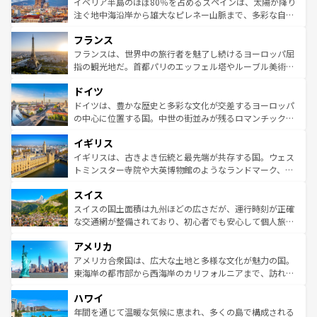
景など、自然景観も見逃せない。観光の合間には、本場の
イベリア半島のほぼ80％を占めるスペインは、太陽が降り
ピザやパスタなど、絶品のイタリア料理を堪能することも
注ぐ地中海沿岸から雄大なピレネー山脈まで、多彩な自然
できる。朝目覚めてから夜眠るまで、すべての瞬間を楽し
と文化が詰まったヨーロッパ屈指の旅行先だ。多様な地域
フランス
ませてくれるイタリアで、忘れられない旅をしてみよう！
文化が根付くこの国では、情熱的なフラメンコ、熱気あふ
なお、新着のイタリア情報は
コンテンツ一覧
を参照してほ
れる闘牛、そして美味しいタパスが生活の一部となってい
フランスは、世界中の旅行者を魅了し続けるヨーロッパ屈
しい。
る。首都マドリードの洗練された雰囲気や、バルセロナの
指の観光地だ。首都パリのエッフェル塔やルーブル美術館
アートに溢れた街角から、地方では古代ローマ遺跡や中世
といった象徴的なスポットから、田舎町の古風な美しさま
ドイツ
の城塞都市、穏やかなビーチリゾートまで多彩な表情を見
で、幅広い魅力が詰まっている。華麗な宮殿、歴史的な大
せる。地方によって風土や気候が異なるスペインはその個
聖堂、美しいビーチ、そして豊かな自然が、訪れる者を心
ドイツは、豊かな歴史と多彩な文化が交差するヨーロッパ
性で訪れる人を魅了する。 なお、新着のスペイン情報は
コ
から魅了する。また、フランスは美食の国としても知ら
の中心に位置する国。中世の街並みが残るロマンチック街
ンテンツ一覧
を参照してほしい。
れ、フランス料理はユネスコ無形文化遺産にも登録されて
道から、未来を先取りするようなモダンな都市まで多様な
イギリス
いる。シャンパンの発祥地であるランス、プロヴァンスの
顔を持つこの国は、どこを歩いても飽きることがない。ベ
香り高いラベンダー畑など、多彩な楽しみ方が可能だ。さ
ルリンの文化的活気、バイエルン州のアルプスの絶景、そ
イギリスは、古きよき伝統と最先端が共存する国。ウェス
らに、パリ以外の地域にも魅力が溢れており、どの街角に
してライン川沿いのワイン畑といった風景は必見。ビール
トミンスター寺院や大英博物館のようなランドマーク、歴
も豊かな歴史と文化が息づいている。パリ以外の個性あふ
とソーセージを味わいながら地元の人と過ごす楽しい時間
史ある大学都市、美しい丘陵地帯や牧歌的な風景など、エ
れる地方に足を運ぶとそれぞれで全く異なる文化を体験で
スイス
は、お酒好きな人にはぜひ体験してほしい。 なお、新着の
リアごとに異なる魅力がある。また、優雅なアフタヌーン
きるだろう。 なお、新着のフランス情報は
コンテンツ一覧
ドイツ情報は
コンテンツ一覧
を参照してほしい。
ティー、ビール好きにはたまらない英国パブ、サッカー観
スイスの国土面積は九州ほどの広さだが、運行時刻が正確
を参照してほしい。
戦など、本場だからこそできる体験も豊富。イギリスを旅
な交通網が整備されており、初心者でも安心して個人旅行
して楽しみつくそう。 なお、新着のイギリス情報は
コンテ
を楽しめる。日本同様に時刻表どおりの旅が可能だ。中世
アメリカ
ンツ一覧
を参照してほしい。
の建物がそのまま残る町や、スイスならではのユニークな
博物館もあり、アルプス観光だけでなく町歩きも満喫する
アメリカ合衆国は、広大な土地と多様な文化が魅力の国。
ことができる。国民の所得が高いため物価も高いが、旅行
東海岸の都市部から西海岸のカリフォルニアまで、訪れる
者向けの交通パス提供のサービスもあり、うまく活用すれ
場所ごとに異なる風景と体験が待っている。ニューヨーク
ハワイ
ば市内交通費無料で観光を楽しむこともできる。 なお、新
のような巨大都市は、観光、ショッピング、エンターテイ
着のスイス情報は
コンテンツ一覧
を参照してほしい。
ンメントが詰まった刺激的なスポットだ。一方、アメリカ
年間を通じて温暖な気候に恵まれ、多くの島で構成される