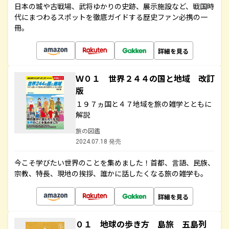
日本の城や古戦場、武将ゆかりの史跡、展示施設など、戦国時
代にまつわるスポットを徹底ガイドする歴史ファン必携の一
冊。
詳細を見る
Ｗ０１ 世界２４４の国と地域 改訂
版
１９７ヵ国と４７地域を旅の雑学とともに
解説
旅の図鑑
2024.07.18 発売
今こそ学びたい世界のことを集めました！首都、言語、民族、
宗教、特長、現地の挨拶、誰かに話したくなる旅の雑学も。
詳細を見る
０１ 地球の歩き方 島旅 五島列