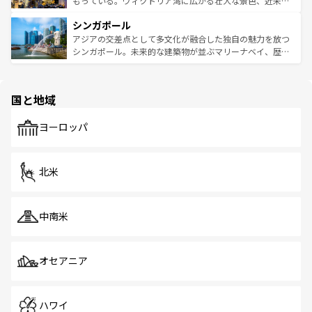
もっている。ヴィクトリア湾に広がる壮大な景色、近未来
るはずだ。 なお、新着のベトナム情報は
コンテンツ一覧
を
は世界的に有名で、屋台から高級レストランまで味覚を刺
的なアートスポット、そして歴史と現代が融合した町並
参照してほしい。
シンガポール
激する。気候は一年中温暖で、どの季節にも異なる楽しみ
み、どこを訪れても感動するはず。観光スポットが密集し
が待っている。親しみやすいタイの人々、仏教を中心とし
ており、効率よく見どころを回れるのも魅力。息をのむよ
アジアの交差点として多文化が融合した独自の魅力を放つ
た文化、そして多様な観光資源が、訪れる旅人を魅了し続
うな絶景から文化的な体験まで、香港を存分に楽しみ尽く
シンガポール。未来的な建築物が並ぶマリーナベイ、歴史
ける。 なお、新着のタイ情報は
コンテンツ一覧
を参照して
そう。 なお、新着の香港情報は
コンテンツ一覧
を参照して
と伝統を感じられるエスニックタウン、多数の緑豊かな公
ほしい。
ほしい。
園や自然保護区など、自然が調和した近代的な景観と文化
の多様性あふれるカラフルな町は、どこを歩いても新しい
国と地域
発見がある。さらに、治安のよさや充実した公共交通機関
も、旅行者にとっては魅力的なポイント。グルメも豊富
で、ホーカーズは地元の風情を楽しめる外せないスポット
ヨーロッパ
だ。訪れる人を飽きさせないシンガポールで、多様な魅力
を体感しよう。 なお、新着のシンガポール情報は
コンテン
ツ一覧
を参照してほしい。
北米
中南米
オセアニア
ハワイ