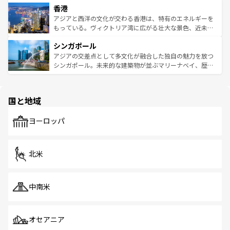
香港
とつ。フォーやバインミー、ベトナムコーヒーなどは、ぜ
の活気が交差している。北部ではチェンマイなどの山岳地
ひ現地で味わいたい。どの地域を訪れてもあたたかい人々
帯で自然と触れ合い、南部ではプーケットやクラビの美し
アジアと西洋の文化が交わる香港は、特有のエネルギーを
が旅行者を迎えてくれるので、きっと忘れられない旅にな
いビーチでリゾート気分を楽しむことができる。タイ料理
もっている。ヴィクトリア湾に広がる壮大な景色、近未来
るはずだ。 なお、新着のベトナム情報は
コンテンツ一覧
を
は世界的に有名で、屋台から高級レストランまで味覚を刺
的なアートスポット、そして歴史と現代が融合した町並
参照してほしい。
シンガポール
激する。気候は一年中温暖で、どの季節にも異なる楽しみ
み、どこを訪れても感動するはず。観光スポットが密集し
が待っている。親しみやすいタイの人々、仏教を中心とし
ており、効率よく見どころを回れるのも魅力。息をのむよ
アジアの交差点として多文化が融合した独自の魅力を放つ
た文化、そして多様な観光資源が、訪れる旅人を魅了し続
うな絶景から文化的な体験まで、香港を存分に楽しみ尽く
シンガポール。未来的な建築物が並ぶマリーナベイ、歴史
ける。 なお、新着のタイ情報は
コンテンツ一覧
を参照して
そう。 なお、新着の香港情報は
コンテンツ一覧
を参照して
と伝統を感じられるエスニックタウン、多数の緑豊かな公
ほしい。
ほしい。
園や自然保護区など、自然が調和した近代的な景観と文化
の多様性あふれるカラフルな町は、どこを歩いても新しい
国と地域
発見がある。さらに、治安のよさや充実した公共交通機関
も、旅行者にとっては魅力的なポイント。グルメも豊富
で、ホーカーズは地元の風情を楽しめる外せないスポット
ヨーロッパ
だ。訪れる人を飽きさせないシンガポールで、多様な魅力
を体感しよう。 なお、新着のシンガポール情報は
コンテン
ツ一覧
を参照してほしい。
北米
中南米
オセアニア