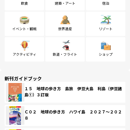
飲食
建築・アート
宿泊
イベント・観戦
世界遺産
リゾート
アクティビティ
鉄道・フライト
ショップ
新刊ガイドブック
１５ 地球の歩き方 島旅 伊豆大島 利島（伊豆諸
島①）３訂版
Ｃ０２ 地球の歩き方 ハワイ島 ２０２７～２０２
８