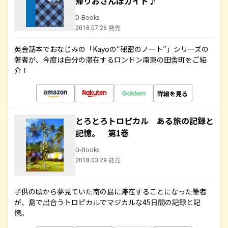
帰りおさんぽガイド♪
D-Books
2018.07.26 発売
英会話本でおなじみの「Kayoの“秘密のノート”」シリーズの
著者が、今度は自分の滞在するロンドン南東の田舎町をご紹
介！
詳細を見る
とろとろトロピカル ある旅の記録と
記憶。 第1巻
D-Books
2018.03.29 発売
子供の頃から夢見ていた南の島に滞在することになった筆者
が、島で出合うトロピカルでマジカルな45日間の記録と記
憶。