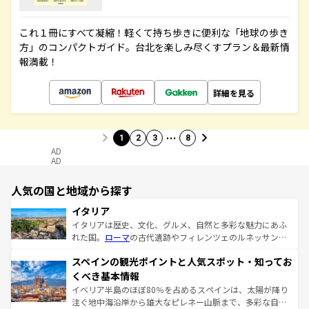
これ１冊にすべて凝縮！軽くて持ち歩きに便利な「地球の歩き
方」のコンパクトガイド。台北を楽しみ尽くすプラン＆最新情
報満載！
詳細を見る
…
1
2
3
8
AD
AD
人気の国と地域から探す
イタリア
イタリアは歴史、文化、グルメ、自然と多彩な魅力にあふ
れた国。
ローマ
の古代遺跡やフィレンツェのルネッサンス
美術、ヴェネツィアの運河など、歴史あるスポットはもち
スペインの観光ポイントと人気スポット・知ってお
ろん、トスカーナの美しい田園風景やアマルフィ海岸の絶
景など、自然景観も見逃せない。観光の合間には、本場の
くべき基本情報
ピザやパスタなど、絶品のイタリア料理を堪能することも
イベリア半島のほぼ80％を占めるスペインは、太陽が降り
できる。朝目覚めてから夜眠るまで、すべての瞬間を楽し
注ぐ地中海沿岸から雄大なピレネー山脈まで、多彩な自然