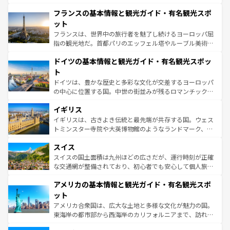
ませてくれるイタリアで、忘れられない旅をしてみよう！
と文化が詰まったヨーロッパ屈指の旅行先だ。多様な地域
なお、新着のイタリア情報は
コンテンツ一覧
を参照してほ
フランスの基本情報と観光ガイド・有名観光スポ
文化が根付くこの国では、情熱的なフラメンコ、熱気あふ
しい。
れる闘牛、そして美味しいタパスが生活の一部となってい
ット
る。首都マドリードの洗練された雰囲気や、バルセロナの
フランスは、世界中の旅行者を魅了し続けるヨーロッパ屈
アートに溢れた街角から、地方では古代ローマ遺跡や中世
指の観光地だ。首都パリのエッフェル塔やルーブル美術館
の城塞都市、穏やかなビーチリゾートまで多彩な表情を見
といった象徴的なスポットから、田舎町の古風な美しさま
せる。地方によって風土や気候が異なるスペインはその個
ドイツの基本情報と観光ガイド・有名観光スポッ
で、幅広い魅力が詰まっている。華麗な宮殿、歴史的な大
性で訪れる人を魅了する。 なお、新着のスペイン情報は
コ
聖堂、美しいビーチ、そして豊かな自然が、訪れる者を心
ト
ンテンツ一覧
を参照してほしい。
から魅了する。また、フランスは美食の国としても知ら
ドイツは、豊かな歴史と多彩な文化が交差するヨーロッパ
れ、フランス料理はユネスコ無形文化遺産にも登録されて
の中心に位置する国。中世の街並みが残るロマンチック街
いる。シャンパンの発祥地であるランス、プロヴァンスの
道から、未来を先取りするようなモダンな都市まで多様な
香り高いラベンダー畑など、多彩な楽しみ方が可能だ。さ
イギリス
顔を持つこの国は、どこを歩いても飽きることがない。ベ
らに、パリ以外の地域にも魅力が溢れており、どの街角に
ルリンの文化的活気、バイエルン州のアルプスの絶景、そ
イギリスは、古きよき伝統と最先端が共存する国。ウェス
も豊かな歴史と文化が息づいている。パリ以外の個性あふ
してライン川沿いのワイン畑といった風景は必見。ビール
トミンスター寺院や大英博物館のようなランドマーク、歴
れる地方に足を運ぶとそれぞれで全く異なる文化を体験で
とソーセージを味わいながら地元の人と過ごす楽しい時間
史ある大学都市、美しい丘陵地帯や牧歌的な風景など、エ
きるだろう。 なお、新着のフランス情報は
コンテンツ一覧
スイス
は、お酒好きな人にはぜひ体験してほしい。 なお、新着の
リアごとに異なる魅力がある。また、優雅なアフタヌーン
を参照してほしい。
ドイツ情報は
コンテンツ一覧
を参照してほしい。
ティー、ビール好きにはたまらない英国パブ、サッカー観
スイスの国土面積は九州ほどの広さだが、運行時刻が正確
戦など、本場だからこそできる体験も豊富。イギリスを旅
な交通網が整備されており、初心者でも安心して個人旅行
して楽しみつくそう。 なお、新着のイギリス情報は
コンテ
を楽しめる。日本同様に時刻表どおりの旅が可能だ。中世
アメリカの基本情報と観光ガイド・有名観光スポ
ンツ一覧
を参照してほしい。
の建物がそのまま残る町や、スイスならではのユニークな
博物館もあり、アルプス観光だけでなく町歩きも満喫する
ット
ことができる。国民の所得が高いため物価も高いが、旅行
アメリカ合衆国は、広大な土地と多様な文化が魅力の国。
者向けの交通パス提供のサービスもあり、うまく活用すれ
東海岸の都市部から西海岸のカリフォルニアまで、訪れる
ば市内交通費無料で観光を楽しむこともできる。 なお、新
場所ごとに異なる風景と体験が待っている。ニューヨーク