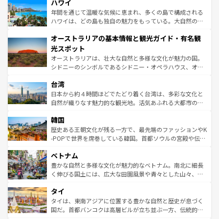
着のスイス情報は
コンテンツ一覧
を参照してほしい。
ハワイ
のような巨大都市は、観光、ショッピング、エンターテイ
ンメントが詰まった刺激的なスポットだ。一方、アメリカ
年間を通じて温暖な気候に恵まれ、多くの島で構成される
西部には大自然が広がり、グランドキャニオンやイエロー
ハワイは、どの島も独自の魅力をもっている。大自然の神
ストーン国立公園といった絶景が堪能できる。さらに、南
秘を感じたいなら、火山が生み出した壮大な景観を誇るハ
オーストラリアの基本情報と観光ガイド・有名観
部のニューオーリンズでは、音楽と美食が融合した独特の
ワイ島は見逃せない。また、定番の観光地といえばオアフ
文化が魅力。旅行者はアメリカの各地域で異なる魅力を楽
島だが、静かな自然を求めるならマウイ島やカウアイ島が
光スポット
しみながら、その多様性と豊かな歴史を感じることができ
おすすめ。エメラルドグリーンに輝く海をはじめ、豊かな
オーストラリアは、壮大な自然と多様な文化が魅力の国。
るだろう。車でのロードトリップや列車の旅も、アメリカ
文化や歴史が息づいている。「アロハスピリット」と呼ば
シドニーのシンボルであるシドニー・オペラハウス、オー
ならではの贅沢な旅のスタイルだ。 なお、新着のアメリカ
れるおもてなしの心で訪れる人々を迎えてくれるハワイの
ストラリア東海岸北部に広がる大サンゴ礁地帯グレートバ
情報は
コンテンツ一覧
を参照してほしい。
人々、おいしいローカルフードやハワイアンミュージッ
台湾
リアリーフや大陸中央部にそびえるウルル（エアーズロッ
ク、伝統的なフラダンスなど、すべてがハワイの魅力を彩
ク）、タスマニアの美しい原生林やケアンズの熱帯雨林な
日本から約４時間ほどでたどり着く台湾は、多彩な文化と
っている。訪れるたびに新しい発見と感動が待っているハ
ど、見どころがたくさん。また、カフェやワイン、オージ
自然が織りなす魅力的な観光地。活気あふれる大都市の台
ワイを、存分に味わってほしい。 なお、新着のハワイ情報
ービーフなどの食文化も豊かで、美味しいものであふれて
北やノスタルジックな町並みが人気な九份（ジォウフェ
は
コンテンツ一覧
を参照してほしい。
韓国
いる。アクティビティも充実しており、サーフィンやダイ
ン）、静ひつな山岳地帯である台湾東部など、都市の喧騒
ビング、ハイキングなど、アウトドア好きにはたまらな
と山間の静けさが共存しており、訪れる人に新しい発見と
歴史ある王朝文化が残る一方で、最先端のファッションやK
い。オーストラリアの多彩な魅力を存分に味わいつくそ
驚きをもたらしてくれる。また、奥深い台湾の食文化も魅
-POPで世界を席巻している韓国。首都ソウルの宮殿や伝統
う。 なお、新着のオーストラリア情報は
コンテンツ一覧
を
力で、夜市などの屋台グルメから高級料理、ヘルシーで美
家屋が並ぶエリアでは韓国の歴史と文化に浸ることがで
参照してほしい。
ベトナム
容にもいいと評判のスイーツなど、バラエティ豊かな料理
き、地方に足を延ばせば四季折々の自然美を楽しむことが
が味わえる。 なお、新着の台湾情報は
コンテンツ一覧
を参
できる。そして、キムチや焼肉、絶品のストリートフード
豊かな自然と多様な文化が魅力的なベトナム。南北に細長
照してほしい。
まで、さまざまな韓国料理が待っている。夜には、韓国な
く伸びる国土には、広大な田園風景や青々とした山々、世
らではのナイトライフも堪能できる。あたたかいホスピタ
界遺産に登録された壮大な自然景観が点在し、都市部では
タイ
リティに包まれながら、韓国の多彩な魅力を心ゆくまで味
急速な発展と共に伝統が息づく。ハノイの古い町並みやホ
わってみてほしい。 なお、新着の韓国情報は
コンテンツ一
ーチミン市のフランス統治時代の建物も、独特の雰囲気を
タイは、東南アジアに位置する豊かな自然と歴史が息づく
覧
を参照してほしい。
醸し出している。また、バラエティの豊かさとおいしさで
国だ。首都バンコクは高層ビルが立ち並ぶ一方、伝統的な
世界中の食通を魅了してやまないベトナム料理も魅力のひ
寺院や市場がいたるところに点在し、古きよき文化と現代