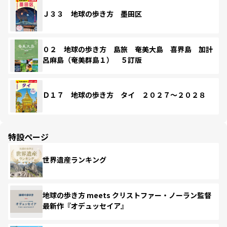
Ｊ３３ 地球の歩き方 墨田区
０２ 地球の歩き方 島旅 奄美大島 喜界島 加計
呂麻島（奄美群島１） ５訂版
Ｄ１７ 地球の歩き方 タイ ２０２７～２０２８
特設ページ
世界遺産ランキング
地球の歩き方 meets クリストファー・ノーラン監督
最新作『オデュッセイア』