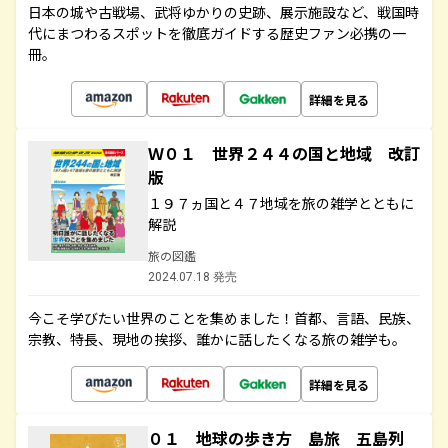
日本の城や古戦場、武将ゆかりの史跡、展示施設など、戦国時
代にまつわるスポットを徹底ガイドする歴史ファン必携の一
冊。
詳細を見る
Ｗ０１ 世界２４４の国と地域 改訂
版
１９７ヵ国と４７地域を旅の雑学とともに
解説
旅の図鑑
2024.07.18 発売
今こそ学びたい世界のことを集めました！首都、言語、民族、
宗教、特長、現地の挨拶、誰かに話したくなる旅の雑学も。
詳細を見る
０１ 地球の歩き方 島旅 五島列