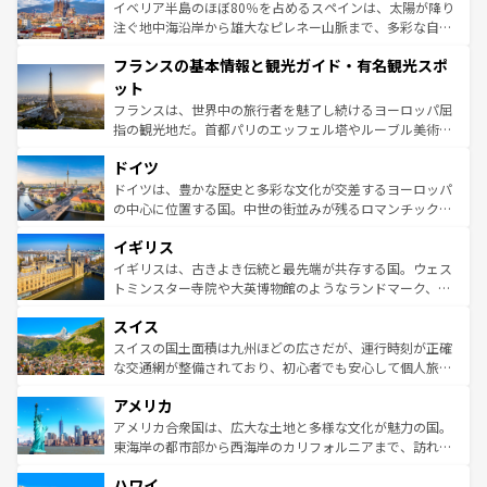
景など、自然景観も見逃せない。観光の合間には、本場の
イベリア半島のほぼ80％を占めるスペインは、太陽が降り
ピザやパスタなど、絶品のイタリア料理を堪能することも
注ぐ地中海沿岸から雄大なピレネー山脈まで、多彩な自然
できる。朝目覚めてから夜眠るまで、すべての瞬間を楽し
と文化が詰まったヨーロッパ屈指の旅行先だ。多様な地域
フランスの基本情報と観光ガイド・有名観光スポ
ませてくれるイタリアで、忘れられない旅をしてみよう！
文化が根付くこの国では、情熱的なフラメンコ、熱気あふ
なお、新着のイタリア情報は
コンテンツ一覧
を参照してほ
れる闘牛、そして美味しいタパスが生活の一部となってい
ット
しい。
る。首都マドリードの洗練された雰囲気や、バルセロナの
フランスは、世界中の旅行者を魅了し続けるヨーロッパ屈
アートに溢れた街角から、地方では古代ローマ遺跡や中世
指の観光地だ。首都パリのエッフェル塔やルーブル美術館
の城塞都市、穏やかなビーチリゾートまで多彩な表情を見
といった象徴的なスポットから、田舎町の古風な美しさま
せる。地方によって風土や気候が異なるスペインはその個
ドイツ
で、幅広い魅力が詰まっている。華麗な宮殿、歴史的な大
性で訪れる人を魅了する。 なお、新着のスペイン情報は
コ
聖堂、美しいビーチ、そして豊かな自然が、訪れる者を心
ドイツは、豊かな歴史と多彩な文化が交差するヨーロッパ
ンテンツ一覧
を参照してほしい。
から魅了する。また、フランスは美食の国としても知ら
の中心に位置する国。中世の街並みが残るロマンチック街
れ、フランス料理はユネスコ無形文化遺産にも登録されて
道から、未来を先取りするようなモダンな都市まで多様な
イギリス
いる。シャンパンの発祥地であるランス、プロヴァンスの
顔を持つこの国は、どこを歩いても飽きることがない。ベ
香り高いラベンダー畑など、多彩な楽しみ方が可能だ。さ
ルリンの文化的活気、バイエルン州のアルプスの絶景、そ
イギリスは、古きよき伝統と最先端が共存する国。ウェス
らに、パリ以外の地域にも魅力が溢れており、どの街角に
してライン川沿いのワイン畑といった風景は必見。ビール
トミンスター寺院や大英博物館のようなランドマーク、歴
も豊かな歴史と文化が息づいている。パリ以外の個性あふ
とソーセージを味わいながら地元の人と過ごす楽しい時間
史ある大学都市、美しい丘陵地帯や牧歌的な風景など、エ
れる地方に足を運ぶとそれぞれで全く異なる文化を体験で
スイス
は、お酒好きな人にはぜひ体験してほしい。 なお、新着の
リアごとに異なる魅力がある。また、優雅なアフタヌーン
きるだろう。 なお、新着のフランス情報は
コンテンツ一覧
ドイツ情報は
コンテンツ一覧
を参照してほしい。
ティー、ビール好きにはたまらない英国パブ、サッカー観
スイスの国土面積は九州ほどの広さだが、運行時刻が正確
を参照してほしい。
戦など、本場だからこそできる体験も豊富。イギリスを旅
な交通網が整備されており、初心者でも安心して個人旅行
して楽しみつくそう。 なお、新着のイギリス情報は
コンテ
を楽しめる。日本同様に時刻表どおりの旅が可能だ。中世
アメリカ
ンツ一覧
を参照してほしい。
の建物がそのまま残る町や、スイスならではのユニークな
博物館もあり、アルプス観光だけでなく町歩きも満喫する
アメリカ合衆国は、広大な土地と多様な文化が魅力の国。
ことができる。国民の所得が高いため物価も高いが、旅行
東海岸の都市部から西海岸のカリフォルニアまで、訪れる
者向けの交通パス提供のサービスもあり、うまく活用すれ
場所ごとに異なる風景と体験が待っている。ニューヨーク
ハワイ
ば市内交通費無料で観光を楽しむこともできる。 なお、新
のような巨大都市は、観光、ショッピング、エンターテイ