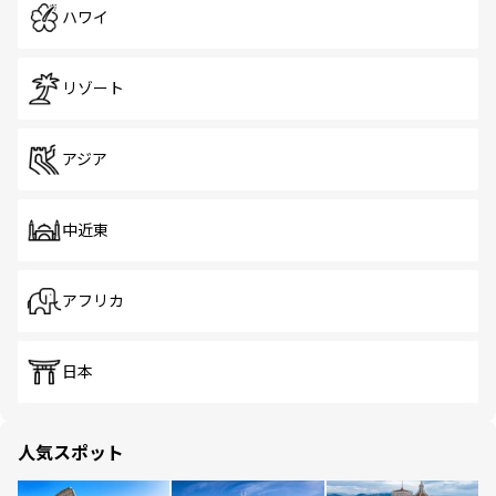
ハワイ
リゾート
アジア
中近東
アフリカ
日本
人気スポット