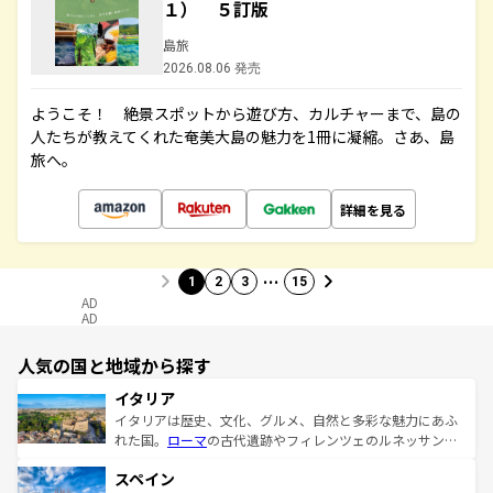
１） ５訂版
島旅
2026.08.06 発売
ようこそ！ 絶景スポットから遊び方、カルチャーまで、島の
人たちが教えてくれた奄美大島の魅力を1冊に凝縮。さあ、島
旅へ。
詳細を見る
…
1
2
3
15
AD
AD
人気の国と地域から探す
イタリア
イタリアは歴史、文化、グルメ、自然と多彩な魅力にあふ
れた国。
ローマ
の古代遺跡やフィレンツェのルネッサンス
美術、ヴェネツィアの運河など、歴史あるスポットはもち
スペイン
ろん、トスカーナの美しい田園風景やアマルフィ海岸の絶