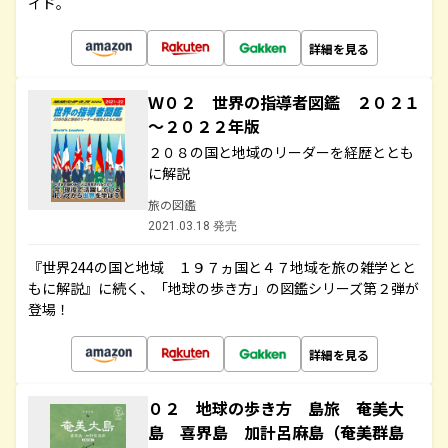
イド。
詳細を見る
Ｗ０２ 世界の指導者図鑑 ２０２１
～２０２２年版
２０８の国と地域のリーダーを経歴ととも
に解説
旅の図鑑
2021.03.18 発売
『世界244の国と地域 １９７ヵ国と４７地域を旅の雑学とと
もに解説』に続く、「地球の歩き方」の図鑑シリーズ第２弾が
登場！
詳細を見る
０２ 地球の歩き方 島旅 奄美大
島 喜界島 加計呂麻島（奄美群島