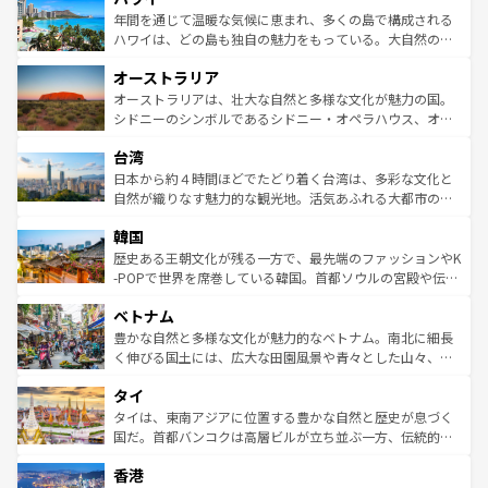
着のスイス情報は
コンテンツ一覧
を参照してほしい。
ンメントが詰まった刺激的なスポットだ。一方、アメリカ
年間を通じて温暖な気候に恵まれ、多くの島で構成される
西部には大自然が広がり、グランドキャニオンやイエロー
ハワイは、どの島も独自の魅力をもっている。大自然の神
ストーン国立公園といった絶景が堪能できる。さらに、南
秘を感じたいなら、火山が生み出した壮大な景観を誇るハ
オーストラリア
部のニューオーリンズでは、音楽と美食が融合した独特の
ワイ島は見逃せない。また、定番の観光地といえばオアフ
文化が魅力。旅行者はアメリカの各地域で異なる魅力を楽
島だが、静かな自然を求めるならマウイ島やカウアイ島が
オーストラリアは、壮大な自然と多様な文化が魅力の国。
しみながら、その多様性と豊かな歴史を感じることができ
おすすめ。エメラルドグリーンに輝く海をはじめ、豊かな
シドニーのシンボルであるシドニー・オペラハウス、オー
るだろう。車でのロードトリップや列車の旅も、アメリカ
文化や歴史が息づいている。「アロハスピリット」と呼ば
ストラリア東海岸北部に広がる大サンゴ礁地帯グレートバ
ならではの贅沢な旅のスタイルだ。 なお、新着のアメリカ
台湾
れるおもてなしの心で訪れる人々を迎えてくれるハワイの
リアリーフや大陸中央部にそびえるウルル（エアーズロッ
情報は
コンテンツ一覧
を参照してほしい。
人々、おいしいローカルフードやハワイアンミュージッ
ク）、タスマニアの美しい原生林やケアンズの熱帯雨林な
日本から約４時間ほどでたどり着く台湾は、多彩な文化と
ク、伝統的なフラダンスなど、すべてがハワイの魅力を彩
ど、見どころがたくさん。また、カフェやワイン、オージ
自然が織りなす魅力的な観光地。活気あふれる大都市の台
っている。訪れるたびに新しい発見と感動が待っているハ
ービーフなどの食文化も豊かで、美味しいものであふれて
北やノスタルジックな町並みが人気な九份（ジォウフェ
ワイを、存分に味わってほしい。 なお、新着のハワイ情報
韓国
いる。アクティビティも充実しており、サーフィンやダイ
ン）、静ひつな山岳地帯である台湾東部など、都市の喧騒
は
コンテンツ一覧
を参照してほしい。
ビング、ハイキングなど、アウトドア好きにはたまらな
と山間の静けさが共存しており、訪れる人に新しい発見と
歴史ある王朝文化が残る一方で、最先端のファッションやK
い。オーストラリアの多彩な魅力を存分に味わいつくそ
驚きをもたらしてくれる。また、奥深い台湾の食文化も魅
-POPで世界を席巻している韓国。首都ソウルの宮殿や伝統
う。 なお、新着のオーストラリア情報は
コンテンツ一覧
を
力で、夜市などの屋台グルメから高級料理、ヘルシーで美
家屋が並ぶエリアでは韓国の歴史と文化に浸ることがで
参照してほしい。
ベトナム
容にもいいと評判のスイーツなど、バラエティ豊かな料理
き、地方に足を延ばせば四季折々の自然美を楽しむことが
が味わえる。 なお、新着の台湾情報は
コンテンツ一覧
を参
できる。そして、キムチや焼肉、絶品のストリートフード
豊かな自然と多様な文化が魅力的なベトナム。南北に細長
照してほしい。
まで、さまざまな韓国料理が待っている。夜には、韓国な
く伸びる国土には、広大な田園風景や青々とした山々、世
らではのナイトライフも堪能できる。あたたかいホスピタ
界遺産に登録された壮大な自然景観が点在し、都市部では
タイ
リティに包まれながら、韓国の多彩な魅力を心ゆくまで味
急速な発展と共に伝統が息づく。ハノイの古い町並みやホ
わってみてほしい。 なお、新着の韓国情報は
コンテンツ一
ーチミン市のフランス統治時代の建物も、独特の雰囲気を
タイは、東南アジアに位置する豊かな自然と歴史が息づく
覧
を参照してほしい。
醸し出している。また、バラエティの豊かさとおいしさで
国だ。首都バンコクは高層ビルが立ち並ぶ一方、伝統的な
世界中の食通を魅了してやまないベトナム料理も魅力のひ
寺院や市場がいたるところに点在し、古きよき文化と現代
香港
とつ。フォーやバインミー、ベトナムコーヒーなどは、ぜ
の活気が交差している。北部ではチェンマイなどの山岳地