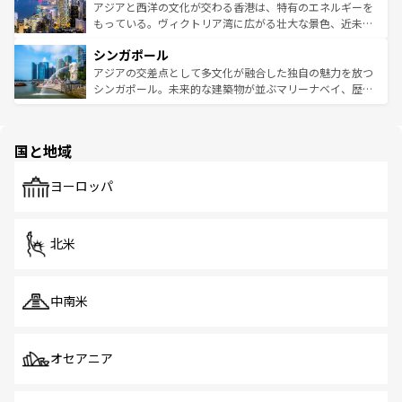
ひ現地で味わいたい。どの地域を訪れてもあたたかい人々
帯で自然と触れ合い、南部ではプーケットやクラビの美し
アジアと西洋の文化が交わる香港は、特有のエネルギーを
が旅行者を迎えてくれるので、きっと忘れられない旅にな
いビーチでリゾート気分を楽しむことができる。タイ料理
もっている。ヴィクトリア湾に広がる壮大な景色、近未来
るはずだ。 なお、新着のベトナム情報は
コンテンツ一覧
を
は世界的に有名で、屋台から高級レストランまで味覚を刺
的なアートスポット、そして歴史と現代が融合した町並
参照してほしい。
シンガポール
激する。気候は一年中温暖で、どの季節にも異なる楽しみ
み、どこを訪れても感動するはず。観光スポットが密集し
が待っている。親しみやすいタイの人々、仏教を中心とし
ており、効率よく見どころを回れるのも魅力。息をのむよ
アジアの交差点として多文化が融合した独自の魅力を放つ
た文化、そして多様な観光資源が、訪れる旅人を魅了し続
うな絶景から文化的な体験まで、香港を存分に楽しみ尽く
シンガポール。未来的な建築物が並ぶマリーナベイ、歴史
ける。 なお、新着のタイ情報は
コンテンツ一覧
を参照して
そう。 なお、新着の香港情報は
コンテンツ一覧
を参照して
と伝統を感じられるエスニックタウン、多数の緑豊かな公
ほしい。
ほしい。
園や自然保護区など、自然が調和した近代的な景観と文化
の多様性あふれるカラフルな町は、どこを歩いても新しい
国と地域
発見がある。さらに、治安のよさや充実した公共交通機関
も、旅行者にとっては魅力的なポイント。グルメも豊富
で、ホーカーズは地元の風情を楽しめる外せないスポット
ヨーロッパ
だ。訪れる人を飽きさせないシンガポールで、多様な魅力
を体感しよう。 なお、新着のシンガポール情報は
コンテン
ツ一覧
を参照してほしい。
北米
中南米
オセアニア