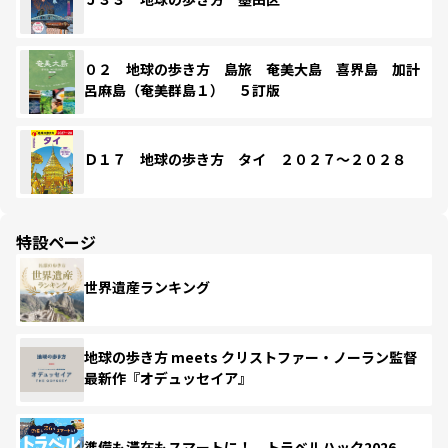
０２ 地球の歩き方 島旅 奄美大島 喜界島 加計
呂麻島（奄美群島１） ５訂版
Ｄ１７ 地球の歩き方 タイ ２０２７～２０２８
特設ページ
世界遺産ランキング
地球の歩き方 meets クリストファー・ノーラン監督
最新作『オデュッセイア』
準備も滞在もスマートに！ トラベルハック2026