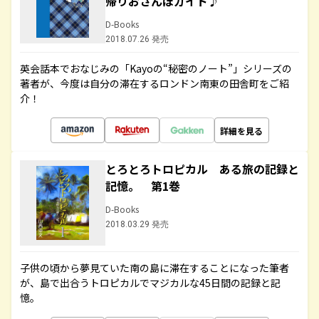
帰りおさんぽガイド♪
D-Books
2018.07.26 発売
英会話本でおなじみの「Kayoの“秘密のノート”」シリーズの
著者が、今度は自分の滞在するロンドン南東の田舎町をご紹
介！
詳細を見る
とろとろトロピカル ある旅の記録と
記憶。 第1巻
D-Books
2018.03.29 発売
子供の頃から夢見ていた南の島に滞在することになった筆者
が、島で出合うトロピカルでマジカルな45日間の記録と記
憶。