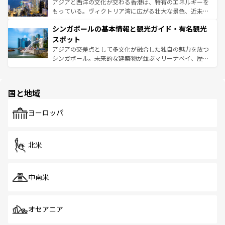
ひ現地で味わいたい。どの地域を訪れてもあたたかい人々
帯で自然と触れ合い、南部ではプーケットやクラビの美し
アジアと西洋の文化が交わる香港は、特有のエネルギーを
が旅行者を迎えてくれるので、きっと忘れられない旅にな
いビーチでリゾート気分を楽しむことができる。タイ料理
もっている。ヴィクトリア湾に広がる壮大な景色、近未来
るはずだ。 なお、新着のベトナム情報は
コンテンツ一覧
を
は世界的に有名で、屋台から高級レストランまで味覚を刺
的なアートスポット、そして歴史と現代が融合した町並
参照してほしい。
シンガポールの基本情報と観光ガイド・有名観光
激する。気候は一年中温暖で、どの季節にも異なる楽しみ
み、どこを訪れても感動するはず。観光スポットが密集し
が待っている。親しみやすいタイの人々、仏教を中心とし
ており、効率よく見どころを回れるのも魅力。息をのむよ
スポット
た文化、そして多様な観光資源が、訪れる旅人を魅了し続
うな絶景から文化的な体験まで、香港を存分に楽しみ尽く
アジアの交差点として多文化が融合した独自の魅力を放つ
ける。 なお、新着のタイ情報は
コンテンツ一覧
を参照して
そう。 なお、新着の香港情報は
コンテンツ一覧
を参照して
シンガポール。未来的な建築物が並ぶマリーナベイ、歴史
ほしい。
ほしい。
と伝統を感じられるエスニックタウン、多数の緑豊かな公
園や自然保護区など、自然が調和した近代的な景観と文化
の多様性あふれるカラフルな町は、どこを歩いても新しい
国と地域
発見がある。さらに、治安のよさや充実した公共交通機関
も、旅行者にとっては魅力的なポイント。グルメも豊富
で、ホーカーズは地元の風情を楽しめる外せないスポット
ヨーロッパ
だ。訪れる人を飽きさせないシンガポールで、多様な魅力
を体感しよう。 なお、新着のシンガポール情報は
コンテン
ツ一覧
を参照してほしい。
北米
中南米
オセアニア