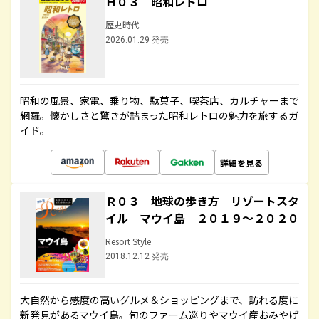
Ｈ０３ 昭和レトロ
歴史時代
2026.01.29 発売
昭和の風景、家電、乗り物、駄菓子、喫茶店、カルチャーまで
網羅。懐かしさと驚きが詰まった昭和レトロの魅力を旅するガ
イド。
詳細を見る
Ｒ０３ 地球の歩き方 リゾートスタ
イル マウイ島 ２０１９～２０２０
Resort Style
2018.12.12 発売
大自然から感度の高いグルメ＆ショッピングまで、訪れる度に
新発見があるマウイ島。旬のファーム巡りやマウイ産おみやげ