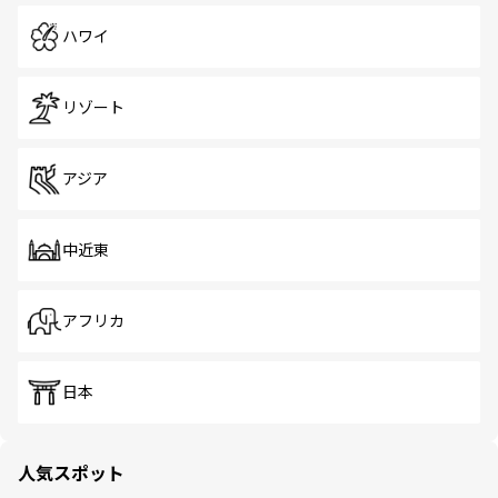
ハワイ
リゾート
アジア
中近東
アフリカ
日本
人気スポット