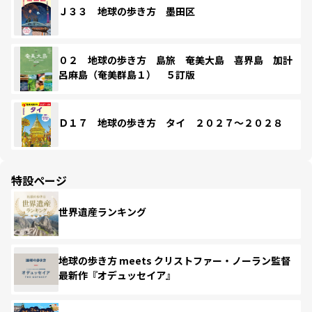
Ｊ３３ 地球の歩き方 墨田区
０２ 地球の歩き方 島旅 奄美大島 喜界島 加計
呂麻島（奄美群島１） ５訂版
Ｄ１７ 地球の歩き方 タイ ２０２７～２０２８
特設ページ
世界遺産ランキング
地球の歩き方 meets クリストファー・ノーラン監督
最新作『オデュッセイア』