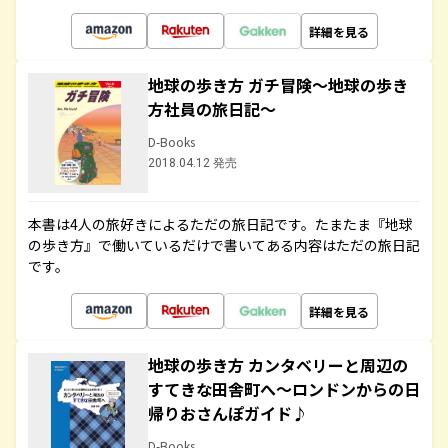
詳細を見る
地球の歩き方 ガチ冒険～地球の歩き
方社員の旅日記～
D-Books
2018.04.12 発売
本書は4人の旅好きによるただの旅日記です。たまたま『地球
の歩き方』で働いているだけで書いてある内容はただの旅日記
です。
詳細を見る
地球の歩き方 カンタベリーと周辺の
すてきな田舎町へ～ロンドンからの日
帰りおさんぽガイド♪
D-Books