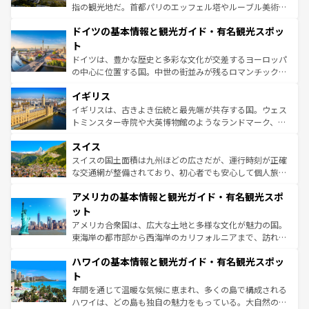
アートに溢れた街角から、地方では古代ローマ遺跡や中世
指の観光地だ。首都パリのエッフェル塔やルーブル美術館
の城塞都市、穏やかなビーチリゾートまで多彩な表情を見
といった象徴的なスポットから、田舎町の古風な美しさま
せる。地方によって風土や気候が異なるスペインはその個
ドイツの基本情報と観光ガイド・有名観光スポッ
で、幅広い魅力が詰まっている。華麗な宮殿、歴史的な大
性で訪れる人を魅了する。 なお、新着のスペイン情報は
コ
聖堂、美しいビーチ、そして豊かな自然が、訪れる者を心
ト
ンテンツ一覧
を参照してほしい。
から魅了する。また、フランスは美食の国としても知ら
ドイツは、豊かな歴史と多彩な文化が交差するヨーロッパ
れ、フランス料理はユネスコ無形文化遺産にも登録されて
の中心に位置する国。中世の街並みが残るロマンチック街
いる。シャンパンの発祥地であるランス、プロヴァンスの
道から、未来を先取りするようなモダンな都市まで多様な
香り高いラベンダー畑など、多彩な楽しみ方が可能だ。さ
イギリス
顔を持つこの国は、どこを歩いても飽きることがない。ベ
らに、パリ以外の地域にも魅力が溢れており、どの街角に
ルリンの文化的活気、バイエルン州のアルプスの絶景、そ
イギリスは、古きよき伝統と最先端が共存する国。ウェス
も豊かな歴史と文化が息づいている。パリ以外の個性あふ
してライン川沿いのワイン畑といった風景は必見。ビール
トミンスター寺院や大英博物館のようなランドマーク、歴
れる地方に足を運ぶとそれぞれで全く異なる文化を体験で
とソーセージを味わいながら地元の人と過ごす楽しい時間
史ある大学都市、美しい丘陵地帯や牧歌的な風景など、エ
きるだろう。 なお、新着のフランス情報は
コンテンツ一覧
スイス
は、お酒好きな人にはぜひ体験してほしい。 なお、新着の
リアごとに異なる魅力がある。また、優雅なアフタヌーン
を参照してほしい。
ドイツ情報は
コンテンツ一覧
を参照してほしい。
ティー、ビール好きにはたまらない英国パブ、サッカー観
スイスの国土面積は九州ほどの広さだが、運行時刻が正確
戦など、本場だからこそできる体験も豊富。イギリスを旅
な交通網が整備されており、初心者でも安心して個人旅行
して楽しみつくそう。 なお、新着のイギリス情報は
コンテ
を楽しめる。日本同様に時刻表どおりの旅が可能だ。中世
アメリカの基本情報と観光ガイド・有名観光スポ
ンツ一覧
を参照してほしい。
の建物がそのまま残る町や、スイスならではのユニークな
博物館もあり、アルプス観光だけでなく町歩きも満喫する
ット
ことができる。国民の所得が高いため物価も高いが、旅行
アメリカ合衆国は、広大な土地と多様な文化が魅力の国。
者向けの交通パス提供のサービスもあり、うまく活用すれ
東海岸の都市部から西海岸のカリフォルニアまで、訪れる
ば市内交通費無料で観光を楽しむこともできる。 なお、新
場所ごとに異なる風景と体験が待っている。ニューヨーク
着のスイス情報は
コンテンツ一覧
を参照してほしい。
ハワイの基本情報と観光ガイド・有名観光スポッ
のような巨大都市は、観光、ショッピング、エンターテイ
ンメントが詰まった刺激的なスポットだ。一方、アメリカ
ト
西部には大自然が広がり、グランドキャニオンやイエロー
年間を通じて温暖な気候に恵まれ、多くの島で構成される
ストーン国立公園といった絶景が堪能できる。さらに、南
ハワイは、どの島も独自の魅力をもっている。大自然の神