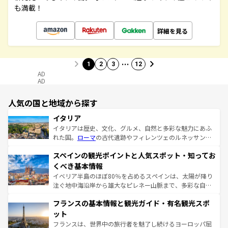
も満載！
詳細を見る
…
1
2
3
12
AD
AD
人気の国と地域から探す
イタリア
イタリアは歴史、文化、グルメ、自然と多彩な魅力にあふ
れた国。
ローマ
の古代遺跡やフィレンツェのルネッサンス
美術、ヴェネツィアの運河など、歴史あるスポットはもち
スペインの観光ポイントと人気スポット・知ってお
ろん、トスカーナの美しい田園風景やアマルフィ海岸の絶
景など、自然景観も見逃せない。観光の合間には、本場の
くべき基本情報
ピザやパスタなど、絶品のイタリア料理を堪能することも
イベリア半島のほぼ80％を占めるスペインは、太陽が降り
できる。朝目覚めてから夜眠るまで、すべての瞬間を楽し
注ぐ地中海沿岸から雄大なピレネー山脈まで、多彩な自然
ませてくれるイタリアで、忘れられない旅をしてみよう！
と文化が詰まったヨーロッパ屈指の旅行先だ。多様な地域
なお、新着のイタリア情報は
コンテンツ一覧
を参照してほ
フランスの基本情報と観光ガイド・有名観光スポ
文化が根付くこの国では、情熱的なフラメンコ、熱気あふ
しい。
れる闘牛、そして美味しいタパスが生活の一部となってい
ット
る。首都マドリードの洗練された雰囲気や、バルセロナの
フランスは、世界中の旅行者を魅了し続けるヨーロッパ屈