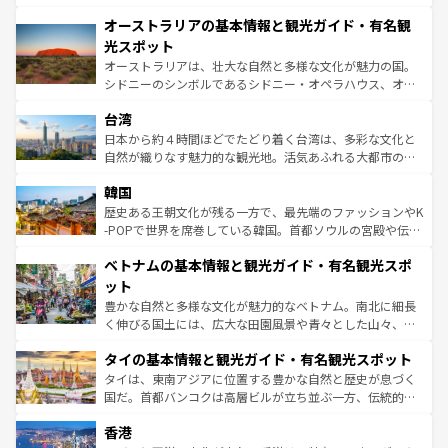
部のニューオーリンズでは、音楽と美食が融合した独特の
秘を感じたいなら、火山が生み出した壮大な景観を誇るハ
文化が魅力。旅行者はアメリカの各地域で異なる魅力を楽
オーストラリアの基本情報と観光ガイド・有名観
ワイ島は見逃せない。また、定番の観光地といえばオアフ
しみながら、その多様性と豊かな歴史を感じることができ
島だが、静かな自然を求めるならマウイ島やカウアイ島が
光スポット
るだろう。車でのロードトリップや列車の旅も、アメリカ
おすすめ。エメラルドグリーンに輝く海をはじめ、豊かな
オーストラリアは、壮大な自然と多様な文化が魅力の国。
ならではの贅沢な旅のスタイルだ。 なお、新着のアメリカ
文化や歴史が息づいている。「アロハスピリット」と呼ば
シドニーのシンボルであるシドニー・オペラハウス、オー
情報は
コンテンツ一覧
を参照してほしい。
れるおもてなしの心で訪れる人々を迎えてくれるハワイの
ストラリア東海岸北部に広がる大サンゴ礁地帯グレートバ
人々、おいしいローカルフードやハワイアンミュージッ
台湾
リアリーフや大陸中央部にそびえるウルル（エアーズロッ
ク、伝統的なフラダンスなど、すべてがハワイの魅力を彩
ク）、タスマニアの美しい原生林やケアンズの熱帯雨林な
日本から約４時間ほどでたどり着く台湾は、多彩な文化と
っている。訪れるたびに新しい発見と感動が待っているハ
ど、見どころがたくさん。また、カフェやワイン、オージ
自然が織りなす魅力的な観光地。活気あふれる大都市の台
ワイを、存分に味わってほしい。 なお、新着のハワイ情報
ービーフなどの食文化も豊かで、美味しいものであふれて
北やノスタルジックな町並みが人気な九份（ジォウフェ
は
コンテンツ一覧
を参照してほしい。
韓国
いる。アクティビティも充実しており、サーフィンやダイ
ン）、静ひつな山岳地帯である台湾東部など、都市の喧騒
ビング、ハイキングなど、アウトドア好きにはたまらな
と山間の静けさが共存しており、訪れる人に新しい発見と
歴史ある王朝文化が残る一方で、最先端のファッションやK
い。オーストラリアの多彩な魅力を存分に味わいつくそ
驚きをもたらしてくれる。また、奥深い台湾の食文化も魅
-POPで世界を席巻している韓国。首都ソウルの宮殿や伝統
う。 なお、新着のオーストラリア情報は
コンテンツ一覧
を
力で、夜市などの屋台グルメから高級料理、ヘルシーで美
家屋が並ぶエリアでは韓国の歴史と文化に浸ることがで
参照してほしい。
ベトナムの基本情報と観光ガイド・有名観光スポ
容にもいいと評判のスイーツなど、バラエティ豊かな料理
き、地方に足を延ばせば四季折々の自然美を楽しむことが
が味わえる。 なお、新着の台湾情報は
コンテンツ一覧
を参
できる。そして、キムチや焼肉、絶品のストリートフード
ット
照してほしい。
まで、さまざまな韓国料理が待っている。夜には、韓国な
豊かな自然と多様な文化が魅力的なベトナム。南北に細長
らではのナイトライフも堪能できる。あたたかいホスピタ
く伸びる国土には、広大な田園風景や青々とした山々、世
リティに包まれながら、韓国の多彩な魅力を心ゆくまで味
界遺産に登録された壮大な自然景観が点在し、都市部では
わってみてほしい。 なお、新着の韓国情報は
コンテンツ一
タイの基本情報と観光ガイド・有名観光スポット
急速な発展と共に伝統が息づく。ハノイの古い町並みやホ
覧
を参照してほしい。
ーチミン市のフランス統治時代の建物も、独特の雰囲気を
タイは、東南アジアに位置する豊かな自然と歴史が息づく
醸し出している。また、バラエティの豊かさとおいしさで
国だ。首都バンコクは高層ビルが立ち並ぶ一方、伝統的な
世界中の食通を魅了してやまないベトナム料理も魅力のひ
寺院や市場がいたるところに点在し、古きよき文化と現代
香港
とつ。フォーやバインミー、ベトナムコーヒーなどは、ぜ
の活気が交差している。北部ではチェンマイなどの山岳地