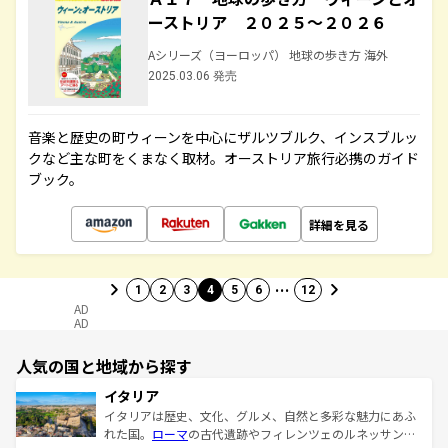
ーストリア ２０２５～２０２６
Aシリーズ（ヨーロッパ） 地球の歩き方 海外
2025.03.06 発売
音楽と歴史の町ウィーンを中心にザルツブルク、インスブルッ
クなど主な町をくまなく取材。オーストリア旅行必携のガイド
ブック。
詳細を見る
…
1
2
3
4
5
6
12
AD
AD
人気の国と地域から探す
イタリア
イタリアは歴史、文化、グルメ、自然と多彩な魅力にあふ
れた国。
ローマ
の古代遺跡やフィレンツェのルネッサンス