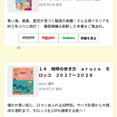
2025.05.26 発売
青い海、美食、歴史が息づく魅惑の楽園！そんな南イタリアを
約５年ぶりに改訂！ 徹底網羅＆刷新した本書をご覧あれ。
詳細を見る
AD
１４ 地球の歩き方 ａｒｕｃｏ モ
ロッコ ２０２７～２０２８
aruco 海外
2026.07.21 発売
憧れの青い街に、ロマンあふれる旧市街。サハラ砂漠から大西
洋の港町まで、モロッコを120％満喫する旅へ！