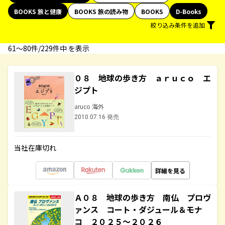
BOOKS 旅と健康
BOOKS 旅の読み物
BOOKS
D-Books
絞り込み条件を追加
61〜80件/229件中 を表示
０８ 地球の歩き方 ａｒｕｃｏ エ
ジプト
aruco 海外
2010.07.16 発売
当社在庫切れ
詳細を見る
Ａ０８ 地球の歩き方 南仏 プロヴ
ァンス コート・ダジュール＆モナ
コ ２０２５～２０２６