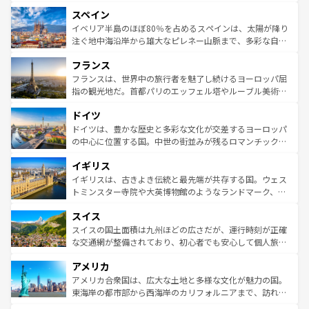
美術、ヴェネツィアの運河など、歴史あるスポットはもち
スペイン
ろん、トスカーナの美しい田園風景やアマルフィ海岸の絶
景など、自然景観も見逃せない。観光の合間には、本場の
イベリア半島のほぼ80％を占めるスペインは、太陽が降り
ピザやパスタなど、絶品のイタリア料理を堪能することも
注ぐ地中海沿岸から雄大なピレネー山脈まで、多彩な自然
できる。朝目覚めてから夜眠るまで、すべての瞬間を楽し
と文化が詰まったヨーロッパ屈指の旅行先だ。多様な地域
フランス
ませてくれるイタリアで、忘れられない旅をしてみよう！
文化が根付くこの国では、情熱的なフラメンコ、熱気あふ
なお、新着のイタリア情報は
コンテンツ一覧
を参照してほ
れる闘牛、そして美味しいタパスが生活の一部となってい
フランスは、世界中の旅行者を魅了し続けるヨーロッパ屈
しい。
る。首都マドリードの洗練された雰囲気や、バルセロナの
指の観光地だ。首都パリのエッフェル塔やルーブル美術館
アートに溢れた街角から、地方では古代ローマ遺跡や中世
といった象徴的なスポットから、田舎町の古風な美しさま
ドイツ
の城塞都市、穏やかなビーチリゾートまで多彩な表情を見
で、幅広い魅力が詰まっている。華麗な宮殿、歴史的な大
せる。地方によって風土や気候が異なるスペインはその個
聖堂、美しいビーチ、そして豊かな自然が、訪れる者を心
ドイツは、豊かな歴史と多彩な文化が交差するヨーロッパ
性で訪れる人を魅了する。 なお、新着のスペイン情報は
コ
から魅了する。また、フランスは美食の国としても知ら
の中心に位置する国。中世の街並みが残るロマンチック街
ンテンツ一覧
を参照してほしい。
れ、フランス料理はユネスコ無形文化遺産にも登録されて
道から、未来を先取りするようなモダンな都市まで多様な
イギリス
いる。シャンパンの発祥地であるランス、プロヴァンスの
顔を持つこの国は、どこを歩いても飽きることがない。ベ
香り高いラベンダー畑など、多彩な楽しみ方が可能だ。さ
ルリンの文化的活気、バイエルン州のアルプスの絶景、そ
イギリスは、古きよき伝統と最先端が共存する国。ウェス
らに、パリ以外の地域にも魅力が溢れており、どの街角に
してライン川沿いのワイン畑といった風景は必見。ビール
トミンスター寺院や大英博物館のようなランドマーク、歴
も豊かな歴史と文化が息づいている。パリ以外の個性あふ
とソーセージを味わいながら地元の人と過ごす楽しい時間
史ある大学都市、美しい丘陵地帯や牧歌的な風景など、エ
れる地方に足を運ぶとそれぞれで全く異なる文化を体験で
スイス
は、お酒好きな人にはぜひ体験してほしい。 なお、新着の
リアごとに異なる魅力がある。また、優雅なアフタヌーン
きるだろう。 なお、新着のフランス情報は
コンテンツ一覧
ドイツ情報は
コンテンツ一覧
を参照してほしい。
ティー、ビール好きにはたまらない英国パブ、サッカー観
スイスの国土面積は九州ほどの広さだが、運行時刻が正確
を参照してほしい。
戦など、本場だからこそできる体験も豊富。イギリスを旅
な交通網が整備されており、初心者でも安心して個人旅行
して楽しみつくそう。 なお、新着のイギリス情報は
コンテ
を楽しめる。日本同様に時刻表どおりの旅が可能だ。中世
アメリカ
ンツ一覧
を参照してほしい。
の建物がそのまま残る町や、スイスならではのユニークな
博物館もあり、アルプス観光だけでなく町歩きも満喫する
アメリカ合衆国は、広大な土地と多様な文化が魅力の国。
ことができる。国民の所得が高いため物価も高いが、旅行
東海岸の都市部から西海岸のカリフォルニアまで、訪れる
者向けの交通パス提供のサービスもあり、うまく活用すれ
場所ごとに異なる風景と体験が待っている。ニューヨーク