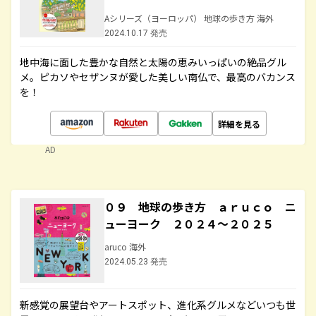
Aシリーズ（ヨーロッパ） 地球の歩き方 海外
2024.10.17 発売
地中海に面した豊かな自然と太陽の恵みいっぱいの絶品グル
メ。ピカソやセザンヌが愛した美しい南仏で、最高のバカンス
を！
詳細を見る
AD
０９ 地球の歩き方 ａｒｕｃｏ ニ
ューヨーク ２０２４～２０２５
aruco 海外
2024.05.23 発売
新感覚の展望台やアートスポット、進化系グルメなどいつも世