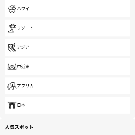
ハワイ
リゾート
アジア
中近東
アフリカ
日本
人気スポット