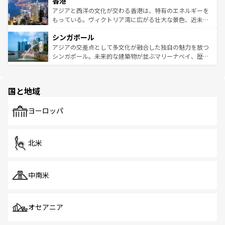
香港
とつ。フォーやバインミー、ベトナムコーヒーなどは、ぜ
の活気が交差している。北部ではチェンマイなどの山岳地
ひ現地で味わいたい。どの地域を訪れてもあたたかい人々
帯で自然と触れ合い、南部ではプーケットやクラビの美し
アジアと西洋の文化が交わる香港は、特有のエネルギーを
が旅行者を迎えてくれるので、きっと忘れられない旅にな
いビーチでリゾート気分を楽しむことができる。タイ料理
もっている。ヴィクトリア湾に広がる壮大な景色、近未来
るはずだ。 なお、新着のベトナム情報は
コンテンツ一覧
を
は世界的に有名で、屋台から高級レストランまで味覚を刺
的なアートスポット、そして歴史と現代が融合した町並
参照してほしい。
シンガポール
激する。気候は一年中温暖で、どの季節にも異なる楽しみ
み、どこを訪れても感動するはず。観光スポットが密集し
が待っている。親しみやすいタイの人々、仏教を中心とし
ており、効率よく見どころを回れるのも魅力。息をのむよ
アジアの交差点として多文化が融合した独自の魅力を放つ
た文化、そして多様な観光資源が、訪れる旅人を魅了し続
うな絶景から文化的な体験まで、香港を存分に楽しみ尽く
シンガポール。未来的な建築物が並ぶマリーナベイ、歴史
ける。 なお、新着のタイ情報は
コンテンツ一覧
を参照して
そう。 なお、新着の香港情報は
コンテンツ一覧
を参照して
と伝統を感じられるエスニックタウン、多数の緑豊かな公
ほしい。
ほしい。
園や自然保護区など、自然が調和した近代的な景観と文化
の多様性あふれるカラフルな町は、どこを歩いても新しい
国と地域
発見がある。さらに、治安のよさや充実した公共交通機関
も、旅行者にとっては魅力的なポイント。グルメも豊富
で、ホーカーズは地元の風情を楽しめる外せないスポット
ヨーロッパ
だ。訪れる人を飽きさせないシンガポールで、多様な魅力
を体感しよう。 なお、新着のシンガポール情報は
コンテン
ツ一覧
を参照してほしい。
北米
中南米
オセアニア