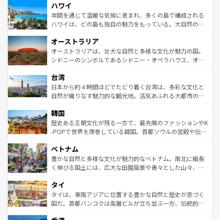
ハワイ
ば市内交通費無料で観光を楽しむこともできる。 なお、新
のような巨大都市は、観光、ショッピング、エンターテイ
着のスイス情報は
コンテンツ一覧
を参照してほしい。
ンメントが詰まった刺激的なスポットだ。一方、アメリカ
年間を通じて温暖な気候に恵まれ、多くの島で構成される
西部には大自然が広がり、グランドキャニオンやイエロー
ハワイは、どの島も独自の魅力をもっている。大自然の神
ストーン国立公園といった絶景が堪能できる。さらに、南
秘を感じたいなら、火山が生み出した壮大な景観を誇るハ
オーストラリア
部のニューオーリンズでは、音楽と美食が融合した独特の
ワイ島は見逃せない。また、定番の観光地といえばオアフ
文化が魅力。旅行者はアメリカの各地域で異なる魅力を楽
島だが、静かな自然を求めるならマウイ島やカウアイ島が
オーストラリアは、壮大な自然と多様な文化が魅力の国。
しみながら、その多様性と豊かな歴史を感じることができ
おすすめ。エメラルドグリーンに輝く海をはじめ、豊かな
シドニーのシンボルであるシドニー・オペラハウス、オー
るだろう。車でのロードトリップや列車の旅も、アメリカ
文化や歴史が息づいている。「アロハスピリット」と呼ば
ストラリア東海岸北部に広がる大サンゴ礁地帯グレートバ
ならではの贅沢な旅のスタイルだ。 なお、新着のアメリカ
台湾
れるおもてなしの心で訪れる人々を迎えてくれるハワイの
リアリーフや大陸中央部にそびえるウルル（エアーズロッ
情報は
コンテンツ一覧
を参照してほしい。
人々、おいしいローカルフードやハワイアンミュージッ
ク）、タスマニアの美しい原生林やケアンズの熱帯雨林な
日本から約４時間ほどでたどり着く台湾は、多彩な文化と
ク、伝統的なフラダンスなど、すべてがハワイの魅力を彩
ど、見どころがたくさん。また、カフェやワイン、オージ
自然が織りなす魅力的な観光地。活気あふれる大都市の台
っている。訪れるたびに新しい発見と感動が待っているハ
ービーフなどの食文化も豊かで、美味しいものであふれて
北やノスタルジックな町並みが人気な九份（ジォウフェ
ワイを、存分に味わってほしい。 なお、新着のハワイ情報
韓国
いる。アクティビティも充実しており、サーフィンやダイ
ン）、静ひつな山岳地帯である台湾東部など、都市の喧騒
は
コンテンツ一覧
を参照してほしい。
ビング、ハイキングなど、アウトドア好きにはたまらな
と山間の静けさが共存しており、訪れる人に新しい発見と
歴史ある王朝文化が残る一方で、最先端のファッションやK
い。オーストラリアの多彩な魅力を存分に味わいつくそ
驚きをもたらしてくれる。また、奥深い台湾の食文化も魅
-POPで世界を席巻している韓国。首都ソウルの宮殿や伝統
う。 なお、新着のオーストラリア情報は
コンテンツ一覧
を
力で、夜市などの屋台グルメから高級料理、ヘルシーで美
家屋が並ぶエリアでは韓国の歴史と文化に浸ることがで
参照してほしい。
ベトナム
容にもいいと評判のスイーツなど、バラエティ豊かな料理
き、地方に足を延ばせば四季折々の自然美を楽しむことが
が味わえる。 なお、新着の台湾情報は
コンテンツ一覧
を参
できる。そして、キムチや焼肉、絶品のストリートフード
豊かな自然と多様な文化が魅力的なベトナム。南北に細長
照してほしい。
まで、さまざまな韓国料理が待っている。夜には、韓国な
く伸びる国土には、広大な田園風景や青々とした山々、世
らではのナイトライフも堪能できる。あたたかいホスピタ
界遺産に登録された壮大な自然景観が点在し、都市部では
タイ
リティに包まれながら、韓国の多彩な魅力を心ゆくまで味
急速な発展と共に伝統が息づく。ハノイの古い町並みやホ
わってみてほしい。 なお、新着の韓国情報は
コンテンツ一
ーチミン市のフランス統治時代の建物も、独特の雰囲気を
タイは、東南アジアに位置する豊かな自然と歴史が息づく
覧
を参照してほしい。
醸し出している。また、バラエティの豊かさとおいしさで
国だ。首都バンコクは高層ビルが立ち並ぶ一方、伝統的な
世界中の食通を魅了してやまないベトナム料理も魅力のひ
寺院や市場がいたるところに点在し、古きよき文化と現代