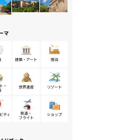
ーマ
食
建築・アート
宿泊
ト・
世界遺産
リゾート
戦
鉄道・
ビティ
ショップ
フライト