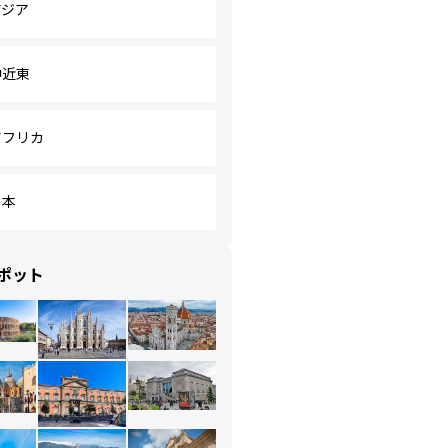
アジア
中近東
アフリカ
日本
ポット