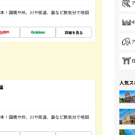
図本！国境や州、川や街道、島など旅気分で地図
詳細を見る
人気ス
編
図本！国境や州、川や街道、島など旅気分で地図