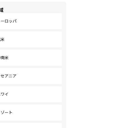
域
ヨーロッパ
北米
中南米
オセアニア
ハワイ
リゾート