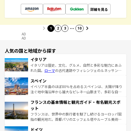
詳細を見る
…
1
2
3
10
AD
AD
人気の国と地域から探す
イタリア
イタリアは歴史、文化、グルメ、自然と多彩な魅力にあふ
れた国。
ローマ
の古代遺跡やフィレンツェのルネッサンス
美術、ヴェネツィアの運河など、歴史あるスポットはもち
スペイン
ろん、トスカーナの美しい田園風景やアマルフィ海岸の絶
景など、自然景観も見逃せない。観光の合間には、本場の
イベリア半島のほぼ80％を占めるスペインは、太陽が降り
ピザやパスタなど、絶品のイタリア料理を堪能することも
注ぐ地中海沿岸から雄大なピレネー山脈まで、多彩な自然
できる。朝目覚めてから夜眠るまで、すべての瞬間を楽し
と文化が詰まったヨーロッパ屈指の旅行先だ。多様な地域
フランスの基本情報と観光ガイド・有名観光スポ
ませてくれるイタリアで、忘れられない旅をしてみよう！
文化が根付くこの国では、情熱的なフラメンコ、熱気あふ
なお、新着のイタリア情報は
コンテンツ一覧
を参照してほ
れる闘牛、そして美味しいタパスが生活の一部となってい
ット
しい。
る。首都マドリードの洗練された雰囲気や、バルセロナの
フランスは、世界中の旅行者を魅了し続けるヨーロッパ屈
アートに溢れた街角から、地方では古代ローマ遺跡や中世
指の観光地だ。首都パリのエッフェル塔やルーブル美術館
の城塞都市、穏やかなビーチリゾートまで多彩な表情を見
といった象徴的なスポットから、田舎町の古風な美しさま
せる。地方によって風土や気候が異なるスペインはその個
ドイツ
で、幅広い魅力が詰まっている。華麗な宮殿、歴史的な大