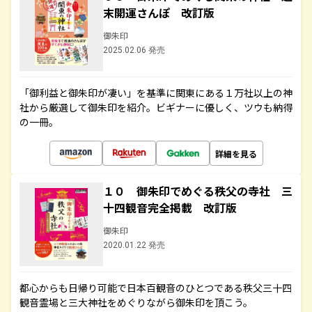
末開運さんぽ 改訂版
御朱印
2025.02.06 発売
「御利益と御朱印が凄い」を基準に関東にある１万社以上の神
社から厳選して御朱印を紹介。ビギナーに優しく、ツウも納得
の一冊。
詳細を見る
１０ 御朱印でめぐる秩父の寺社 三
十四観音完全掲載 改訂版
御朱印
2020.01.22 発売
都心からも日帰り可能で日本百観音のひとつである秩父三十四
観音霊場と三大神社をめぐりながら御朱印を頂こう。