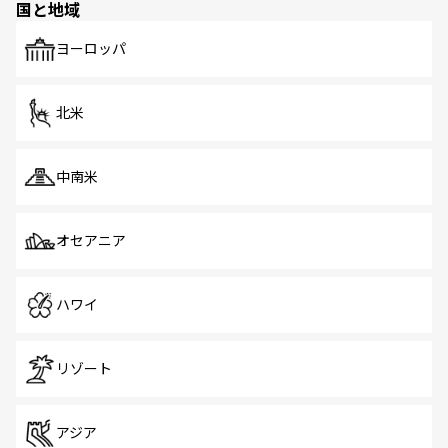
国と地域
発見がある。さらに、治安のよさや充実した公共交通機関
も、旅行者にとっては魅力的なポイント。グルメも豊富
で、ホーカーズは地元の風情を楽しめる外せないスポット
ヨーロッパ
だ。訪れる人を飽きさせないシンガポールで、多様な魅力
を体感しよう。 なお、新着のシンガポール情報は
コンテン
ツ一覧
を参照してほしい。
北米
中南米
オセアニア
ハワイ
リゾート
アジア