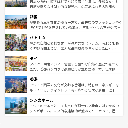
情報は
コンテンツ一覧
を参照してほしい。
人々、おいしいローカルフードやハワイアンミュージッ
ク）、タスマニアの美しい原生林やケアンズの熱帯雨林な
日本から約４時間ほどでたどり着く台湾は、多彩な文化と
ク、伝統的なフラダンスなど、すべてがハワイの魅力を彩
ど、見どころがたくさん。また、カフェやワイン、オージ
自然が織りなす魅力的な観光地。活気あふれる大都市の台
っている。訪れるたびに新しい発見と感動が待っているハ
ービーフなどの食文化も豊かで、美味しいものであふれて
北やノスタルジックな町並みが人気な九份（ジォウフェ
ワイを、存分に味わってほしい。 なお、新着のハワイ情報
韓国
いる。アクティビティも充実しており、サーフィンやダイ
ン）、静ひつな山岳地帯である台湾東部など、都市の喧騒
は
コンテンツ一覧
を参照してほしい。
ビング、ハイキングなど、アウトドア好きにはたまらな
と山間の静けさが共存しており、訪れる人に新しい発見と
歴史ある王朝文化が残る一方で、最先端のファッションやK
い。オーストラリアの多彩な魅力を存分に味わいつくそ
驚きをもたらしてくれる。また、奥深い台湾の食文化も魅
-POPで世界を席巻している韓国。首都ソウルの宮殿や伝統
う。 なお、新着のオーストラリア情報は
コンテンツ一覧
を
力で、夜市などの屋台グルメから高級料理、ヘルシーで美
家屋が並ぶエリアでは韓国の歴史と文化に浸ることがで
参照してほしい。
ベトナム
容にもいいと評判のスイーツなど、バラエティ豊かな料理
き、地方に足を延ばせば四季折々の自然美を楽しむことが
が味わえる。 なお、新着の台湾情報は
コンテンツ一覧
を参
できる。そして、キムチや焼肉、絶品のストリートフード
豊かな自然と多様な文化が魅力的なベトナム。南北に細長
照してほしい。
まで、さまざまな韓国料理が待っている。夜には、韓国な
く伸びる国土には、広大な田園風景や青々とした山々、世
らではのナイトライフも堪能できる。あたたかいホスピタ
界遺産に登録された壮大な自然景観が点在し、都市部では
タイ
リティに包まれながら、韓国の多彩な魅力を心ゆくまで味
急速な発展と共に伝統が息づく。ハノイの古い町並みやホ
わってみてほしい。 なお、新着の韓国情報は
コンテンツ一
ーチミン市のフランス統治時代の建物も、独特の雰囲気を
タイは、東南アジアに位置する豊かな自然と歴史が息づく
覧
を参照してほしい。
醸し出している。また、バラエティの豊かさとおいしさで
国だ。首都バンコクは高層ビルが立ち並ぶ一方、伝統的な
世界中の食通を魅了してやまないベトナム料理も魅力のひ
寺院や市場がいたるところに点在し、古きよき文化と現代
香港
とつ。フォーやバインミー、ベトナムコーヒーなどは、ぜ
の活気が交差している。北部ではチェンマイなどの山岳地
ひ現地で味わいたい。どの地域を訪れてもあたたかい人々
帯で自然と触れ合い、南部ではプーケットやクラビの美し
アジアと西洋の文化が交わる香港は、特有のエネルギーを
が旅行者を迎えてくれるので、きっと忘れられない旅にな
いビーチでリゾート気分を楽しむことができる。タイ料理
もっている。ヴィクトリア湾に広がる壮大な景色、近未来
るはずだ。 なお、新着のベトナム情報は
コンテンツ一覧
を
は世界的に有名で、屋台から高級レストランまで味覚を刺
的なアートスポット、そして歴史と現代が融合した町並
参照してほしい。
シンガポール
激する。気候は一年中温暖で、どの季節にも異なる楽しみ
み、どこを訪れても感動するはず。観光スポットが密集し
が待っている。親しみやすいタイの人々、仏教を中心とし
ており、効率よく見どころを回れるのも魅力。息をのむよ
アジアの交差点として多文化が融合した独自の魅力を放つ
た文化、そして多様な観光資源が、訪れる旅人を魅了し続
うな絶景から文化的な体験まで、香港を存分に楽しみ尽く
シンガポール。未来的な建築物が並ぶマリーナベイ、歴史
ける。 なお、新着のタイ情報は
コンテンツ一覧
を参照して
そう。 なお、新着の香港情報は
コンテンツ一覧
を参照して
と伝統を感じられるエスニックタウン、多数の緑豊かな公
ほしい。
ほしい。
園や自然保護区など、自然が調和した近代的な景観と文化
の多様性あふれるカラフルな町は、どこを歩いても新しい