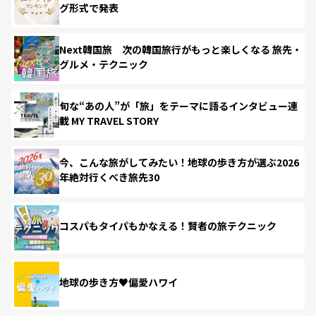
グ形式で発表
Next韓国旅 次の韓国旅行がもっと楽しくなる 旅先・
グルメ・テクニック
旬な“あの人”が「旅」をテーマに語るインタビュー連
載 MY TRAVEL STORY
今、こんな旅がしてみたい！地球の歩き方が選ぶ2026
年絶対行くべき旅先30
コスパもタイパもかなえる！賢者の旅テクニック
地球の歩き方♥偏愛ハワイ