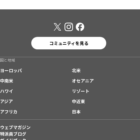
コミュニティを見る
国と地域
ヨーロッパ
北米
中南米
オセアニア
ハワイ
リゾート
アジア
中近東
アフリカ
日本
ウェブマガジン
特派員ブログ