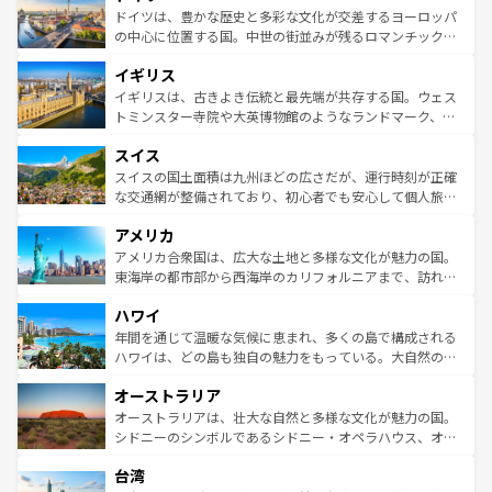
性で訪れる人を魅了する。 なお、新着のスペイン情報は
コ
聖堂、美しいビーチ、そして豊かな自然が、訪れる者を心
ドイツは、豊かな歴史と多彩な文化が交差するヨーロッパ
ンテンツ一覧
を参照してほしい。
から魅了する。また、フランスは美食の国としても知ら
の中心に位置する国。中世の街並みが残るロマンチック街
れ、フランス料理はユネスコ無形文化遺産にも登録されて
道から、未来を先取りするようなモダンな都市まで多様な
イギリス
いる。シャンパンの発祥地であるランス、プロヴァンスの
顔を持つこの国は、どこを歩いても飽きることがない。ベ
香り高いラベンダー畑など、多彩な楽しみ方が可能だ。さ
ルリンの文化的活気、バイエルン州のアルプスの絶景、そ
イギリスは、古きよき伝統と最先端が共存する国。ウェス
らに、パリ以外の地域にも魅力が溢れており、どの街角に
してライン川沿いのワイン畑といった風景は必見。ビール
トミンスター寺院や大英博物館のようなランドマーク、歴
も豊かな歴史と文化が息づいている。パリ以外の個性あふ
とソーセージを味わいながら地元の人と過ごす楽しい時間
史ある大学都市、美しい丘陵地帯や牧歌的な風景など、エ
れる地方に足を運ぶとそれぞれで全く異なる文化を体験で
スイス
は、お酒好きな人にはぜひ体験してほしい。 なお、新着の
リアごとに異なる魅力がある。また、優雅なアフタヌーン
きるだろう。 なお、新着のフランス情報は
コンテンツ一覧
ドイツ情報は
コンテンツ一覧
を参照してほしい。
ティー、ビール好きにはたまらない英国パブ、サッカー観
スイスの国土面積は九州ほどの広さだが、運行時刻が正確
を参照してほしい。
戦など、本場だからこそできる体験も豊富。イギリスを旅
な交通網が整備されており、初心者でも安心して個人旅行
して楽しみつくそう。 なお、新着のイギリス情報は
コンテ
を楽しめる。日本同様に時刻表どおりの旅が可能だ。中世
アメリカ
ンツ一覧
を参照してほしい。
の建物がそのまま残る町や、スイスならではのユニークな
博物館もあり、アルプス観光だけでなく町歩きも満喫する
アメリカ合衆国は、広大な土地と多様な文化が魅力の国。
ことができる。国民の所得が高いため物価も高いが、旅行
東海岸の都市部から西海岸のカリフォルニアまで、訪れる
者向けの交通パス提供のサービスもあり、うまく活用すれ
場所ごとに異なる風景と体験が待っている。ニューヨーク
ハワイ
ば市内交通費無料で観光を楽しむこともできる。 なお、新
のような巨大都市は、観光、ショッピング、エンターテイ
着のスイス情報は
コンテンツ一覧
を参照してほしい。
ンメントが詰まった刺激的なスポットだ。一方、アメリカ
年間を通じて温暖な気候に恵まれ、多くの島で構成される
西部には大自然が広がり、グランドキャニオンやイエロー
ハワイは、どの島も独自の魅力をもっている。大自然の神
ストーン国立公園といった絶景が堪能できる。さらに、南
秘を感じたいなら、火山が生み出した壮大な景観を誇るハ
オーストラリア
部のニューオーリンズでは、音楽と美食が融合した独特の
ワイ島は見逃せない。また、定番の観光地といえばオアフ
文化が魅力。旅行者はアメリカの各地域で異なる魅力を楽
島だが、静かな自然を求めるならマウイ島やカウアイ島が
オーストラリアは、壮大な自然と多様な文化が魅力の国。
しみながら、その多様性と豊かな歴史を感じることができ
おすすめ。エメラルドグリーンに輝く海をはじめ、豊かな
シドニーのシンボルであるシドニー・オペラハウス、オー
るだろう。車でのロードトリップや列車の旅も、アメリカ
文化や歴史が息づいている。「アロハスピリット」と呼ば
ストラリア東海岸北部に広がる大サンゴ礁地帯グレートバ
ならではの贅沢な旅のスタイルだ。 なお、新着のアメリカ
台湾
れるおもてなしの心で訪れる人々を迎えてくれるハワイの
リアリーフや大陸中央部にそびえるウルル（エアーズロッ