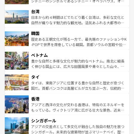
しみながら、その多様性と豊かな歴史を感じることができ
おすすめ。エメラルドグリーンに輝く海をはじめ、豊かな
シドニーのシンボルであるシドニー・オペラハウス、オー
るだろう。車でのロードトリップや列車の旅も、アメリカ
文化や歴史が息づいている。「アロハスピリット」と呼ば
ストラリア東海岸北部に広がる大サンゴ礁地帯グレートバ
ならではの贅沢な旅のスタイルだ。 なお、新着のアメリカ
台湾
れるおもてなしの心で訪れる人々を迎えてくれるハワイの
リアリーフや大陸中央部にそびえるウルル（エアーズロッ
情報は
コンテンツ一覧
を参照してほしい。
人々、おいしいローカルフードやハワイアンミュージッ
ク）、タスマニアの美しい原生林やケアンズの熱帯雨林な
日本から約４時間ほどでたどり着く台湾は、多彩な文化と
ク、伝統的なフラダンスなど、すべてがハワイの魅力を彩
ど、見どころがたくさん。また、カフェやワイン、オージ
自然が織りなす魅力的な観光地。活気あふれる大都市の台
っている。訪れるたびに新しい発見と感動が待っているハ
ービーフなどの食文化も豊かで、美味しいものであふれて
北やノスタルジックな町並みが人気な九份（ジォウフェ
ワイを、存分に味わってほしい。 なお、新着のハワイ情報
韓国
いる。アクティビティも充実しており、サーフィンやダイ
ン）、静ひつな山岳地帯である台湾東部など、都市の喧騒
は
コンテンツ一覧
を参照してほしい。
ビング、ハイキングなど、アウトドア好きにはたまらな
と山間の静けさが共存しており、訪れる人に新しい発見と
歴史ある王朝文化が残る一方で、最先端のファッションやK
い。オーストラリアの多彩な魅力を存分に味わいつくそ
驚きをもたらしてくれる。また、奥深い台湾の食文化も魅
-POPで世界を席巻している韓国。首都ソウルの宮殿や伝統
う。 なお、新着のオーストラリア情報は
コンテンツ一覧
を
力で、夜市などの屋台グルメから高級料理、ヘルシーで美
家屋が並ぶエリアでは韓国の歴史と文化に浸ることがで
参照してほしい。
ベトナム
容にもいいと評判のスイーツなど、バラエティ豊かな料理
き、地方に足を延ばせば四季折々の自然美を楽しむことが
が味わえる。 なお、新着の台湾情報は
コンテンツ一覧
を参
できる。そして、キムチや焼肉、絶品のストリートフード
豊かな自然と多様な文化が魅力的なベトナム。南北に細長
照してほしい。
まで、さまざまな韓国料理が待っている。夜には、韓国な
く伸びる国土には、広大な田園風景や青々とした山々、世
らではのナイトライフも堪能できる。あたたかいホスピタ
界遺産に登録された壮大な自然景観が点在し、都市部では
タイ
リティに包まれながら、韓国の多彩な魅力を心ゆくまで味
急速な発展と共に伝統が息づく。ハノイの古い町並みやホ
わってみてほしい。 なお、新着の韓国情報は
コンテンツ一
ーチミン市のフランス統治時代の建物も、独特の雰囲気を
タイは、東南アジアに位置する豊かな自然と歴史が息づく
覧
を参照してほしい。
醸し出している。また、バラエティの豊かさとおいしさで
国だ。首都バンコクは高層ビルが立ち並ぶ一方、伝統的な
世界中の食通を魅了してやまないベトナム料理も魅力のひ
寺院や市場がいたるところに点在し、古きよき文化と現代
香港
とつ。フォーやバインミー、ベトナムコーヒーなどは、ぜ
の活気が交差している。北部ではチェンマイなどの山岳地
ひ現地で味わいたい。どの地域を訪れてもあたたかい人々
帯で自然と触れ合い、南部ではプーケットやクラビの美し
アジアと西洋の文化が交わる香港は、特有のエネルギーを
が旅行者を迎えてくれるので、きっと忘れられない旅にな
いビーチでリゾート気分を楽しむことができる。タイ料理
もっている。ヴィクトリア湾に広がる壮大な景色、近未来
るはずだ。 なお、新着のベトナム情報は
コンテンツ一覧
を
は世界的に有名で、屋台から高級レストランまで味覚を刺
的なアートスポット、そして歴史と現代が融合した町並
参照してほしい。
シンガポール
激する。気候は一年中温暖で、どの季節にも異なる楽しみ
み、どこを訪れても感動するはず。観光スポットが密集し
が待っている。親しみやすいタイの人々、仏教を中心とし
ており、効率よく見どころを回れるのも魅力。息をのむよ
アジアの交差点として多文化が融合した独自の魅力を放つ
た文化、そして多様な観光資源が、訪れる旅人を魅了し続
うな絶景から文化的な体験まで、香港を存分に楽しみ尽く
シンガポール。未来的な建築物が並ぶマリーナベイ、歴史