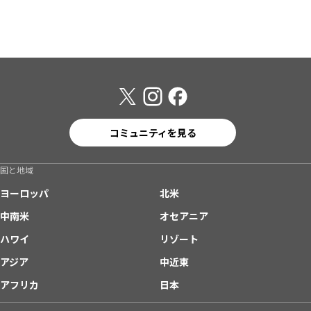
コミュニティを見る
国と地域
ヨーロッパ
北米
中南米
オセアニア
ハワイ
リゾート
アジア
中近東
アフリカ
日本