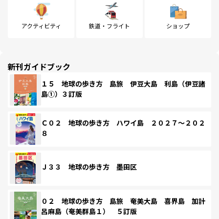
アクティビティ
鉄道・フライト
ショップ
新刊ガイドブック
１５ 地球の歩き方 島旅 伊豆大島 利島（伊豆諸
島①）３訂版
Ｃ０２ 地球の歩き方 ハワイ島 ２０２７～２０２
８
Ｊ３３ 地球の歩き方 墨田区
０２ 地球の歩き方 島旅 奄美大島 喜界島 加計
呂麻島（奄美群島１） ５訂版