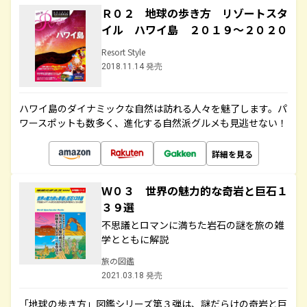
Ｒ０２ 地球の歩き方 リゾートスタ
イル ハワイ島 ２０１９～２０２０
Resort Style
2018.11.14 発売
ハワイ島のダイナミックな自然は訪れる人々を魅了します。パ
ワースポットも数多く、進化する自然派グルメも見逃せない！
詳細を見る
Ｗ０３ 世界の魅力的な奇岩と巨石１
３９選
不思議とロマンに満ちた岩石の謎を旅の雑
学とともに解説
旅の図鑑
2021.03.18 発売
「地球の歩き方」図鑑シリーズ第３弾は、謎だらけの奇岩と巨