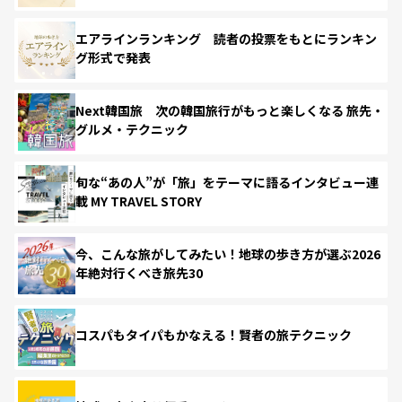
エアラインランキング 読者の投票をもとにランキン
グ形式で発表
Next韓国旅 次の韓国旅行がもっと楽しくなる 旅先・
グルメ・テクニック
旬な“あの人”が「旅」をテーマに語るインタビュー連
載 MY TRAVEL STORY
今、こんな旅がしてみたい！地球の歩き方が選ぶ2026
年絶対行くべき旅先30
コスパもタイパもかなえる！賢者の旅テクニック