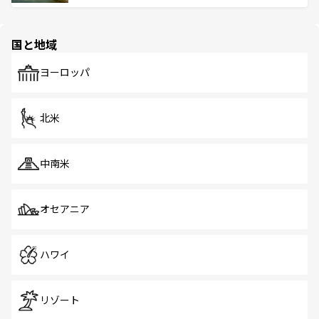
ける。 なお、新着のタイ情報は
コンテンツ一覧
を参照して
そう。 なお、新着の香港情報は
コンテンツ一覧
を参照して
と伝統を感じられるエスニックタウン、多数の緑豊かな公
ほしい。
ほしい。
園や自然保護区など、自然が調和した近代的な景観と文化
の多様性あふれるカラフルな町は、どこを歩いても新しい
国と地域
発見がある。さらに、治安のよさや充実した公共交通機関
も、旅行者にとっては魅力的なポイント。グルメも豊富
で、ホーカーズは地元の風情を楽しめる外せないスポット
ヨーロッパ
だ。訪れる人を飽きさせないシンガポールで、多様な魅力
を体感しよう。 なお、新着のシンガポール情報は
コンテン
ツ一覧
を参照してほしい。
北米
中南米
オセアニア
ハワイ
リゾート