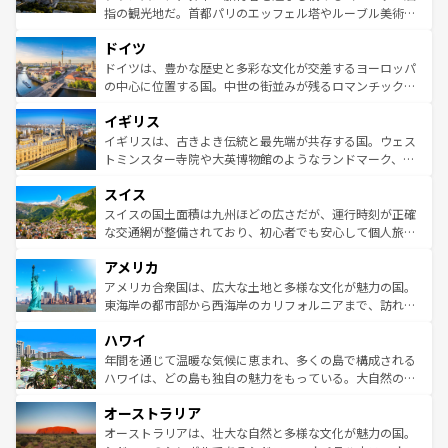
アートに溢れた街角から、地方では古代ローマ遺跡や中世
指の観光地だ。首都パリのエッフェル塔やルーブル美術館
の城塞都市、穏やかなビーチリゾートまで多彩な表情を見
といった象徴的なスポットから、田舎町の古風な美しさま
せる。地方によって風土や気候が異なるスペインはその個
ドイツ
で、幅広い魅力が詰まっている。華麗な宮殿、歴史的な大
性で訪れる人を魅了する。 なお、新着のスペイン情報は
コ
聖堂、美しいビーチ、そして豊かな自然が、訪れる者を心
ドイツは、豊かな歴史と多彩な文化が交差するヨーロッパ
ンテンツ一覧
を参照してほしい。
から魅了する。また、フランスは美食の国としても知ら
の中心に位置する国。中世の街並みが残るロマンチック街
れ、フランス料理はユネスコ無形文化遺産にも登録されて
道から、未来を先取りするようなモダンな都市まで多様な
イギリス
いる。シャンパンの発祥地であるランス、プロヴァンスの
顔を持つこの国は、どこを歩いても飽きることがない。ベ
香り高いラベンダー畑など、多彩な楽しみ方が可能だ。さ
ルリンの文化的活気、バイエルン州のアルプスの絶景、そ
イギリスは、古きよき伝統と最先端が共存する国。ウェス
らに、パリ以外の地域にも魅力が溢れており、どの街角に
してライン川沿いのワイン畑といった風景は必見。ビール
トミンスター寺院や大英博物館のようなランドマーク、歴
も豊かな歴史と文化が息づいている。パリ以外の個性あふ
とソーセージを味わいながら地元の人と過ごす楽しい時間
史ある大学都市、美しい丘陵地帯や牧歌的な風景など、エ
れる地方に足を運ぶとそれぞれで全く異なる文化を体験で
スイス
は、お酒好きな人にはぜひ体験してほしい。 なお、新着の
リアごとに異なる魅力がある。また、優雅なアフタヌーン
きるだろう。 なお、新着のフランス情報は
コンテンツ一覧
ドイツ情報は
コンテンツ一覧
を参照してほしい。
ティー、ビール好きにはたまらない英国パブ、サッカー観
スイスの国土面積は九州ほどの広さだが、運行時刻が正確
を参照してほしい。
戦など、本場だからこそできる体験も豊富。イギリスを旅
な交通網が整備されており、初心者でも安心して個人旅行
して楽しみつくそう。 なお、新着のイギリス情報は
コンテ
を楽しめる。日本同様に時刻表どおりの旅が可能だ。中世
アメリカ
ンツ一覧
を参照してほしい。
の建物がそのまま残る町や、スイスならではのユニークな
博物館もあり、アルプス観光だけでなく町歩きも満喫する
アメリカ合衆国は、広大な土地と多様な文化が魅力の国。
ことができる。国民の所得が高いため物価も高いが、旅行
東海岸の都市部から西海岸のカリフォルニアまで、訪れる
者向けの交通パス提供のサービスもあり、うまく活用すれ
場所ごとに異なる風景と体験が待っている。ニューヨーク
ハワイ
ば市内交通費無料で観光を楽しむこともできる。 なお、新
のような巨大都市は、観光、ショッピング、エンターテイ
着のスイス情報は
コンテンツ一覧
を参照してほしい。
ンメントが詰まった刺激的なスポットだ。一方、アメリカ
年間を通じて温暖な気候に恵まれ、多くの島で構成される
西部には大自然が広がり、グランドキャニオンやイエロー
ハワイは、どの島も独自の魅力をもっている。大自然の神
ストーン国立公園といった絶景が堪能できる。さらに、南
秘を感じたいなら、火山が生み出した壮大な景観を誇るハ
オーストラリア
部のニューオーリンズでは、音楽と美食が融合した独特の
ワイ島は見逃せない。また、定番の観光地といえばオアフ
文化が魅力。旅行者はアメリカの各地域で異なる魅力を楽
島だが、静かな自然を求めるならマウイ島やカウアイ島が
オーストラリアは、壮大な自然と多様な文化が魅力の国。