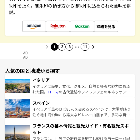
朱印を頂く。御朱印の頂き方から御朱印に込められた意味を解
説。
詳細を見る
…
1
2
3
11
AD
AD
人気の国と地域から探す
イタリア
イタリアは歴史、文化、グルメ、自然と多彩な魅力にあふ
れた国。
ローマ
の古代遺跡やフィレンツェのルネッサンス
美術、ヴェネツィアの運河など、歴史あるスポットはもち
スペイン
ろん、トスカーナの美しい田園風景やアマルフィ海岸の絶
景など、自然景観も見逃せない。観光の合間には、本場の
イベリア半島のほぼ80％を占めるスペインは、太陽が降り
ピザやパスタなど、絶品のイタリア料理を堪能することも
注ぐ地中海沿岸から雄大なピレネー山脈まで、多彩な自然
できる。朝目覚めてから夜眠るまで、すべての瞬間を楽し
と文化が詰まったヨーロッパ屈指の旅行先だ。多様な地域
フランスの基本情報と観光ガイド・有名観光スポ
ませてくれるイタリアで、忘れられない旅をしてみよう！
文化が根付くこの国では、情熱的なフラメンコ、熱気あふ
なお、新着のイタリア情報は
コンテンツ一覧
を参照してほ
れる闘牛、そして美味しいタパスが生活の一部となってい
ット
しい。
る。首都マドリードの洗練された雰囲気や、バルセロナの
フランスは、世界中の旅行者を魅了し続けるヨーロッパ屈