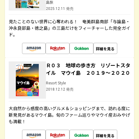
島旅
2025.12.11 発売
見たことのない世界に心奪われる！ 奄美群島南部「与論島・
沖永良部島・徳之島」の三島だけをフィーチャーした完全ガイ
ド。
詳細を見る
Ｒ０３ 地球の歩き方 リゾートスタ
イル マウイ島 ２０１９～２０２０
Resort Style
2018.12.12 発売
大自然から感度の高いグルメ＆ショッピングまで、訪れる度に
新発見があるマウイ島。旬のファーム巡りやマウイ産おみやげ
も満載！
詳細を見る