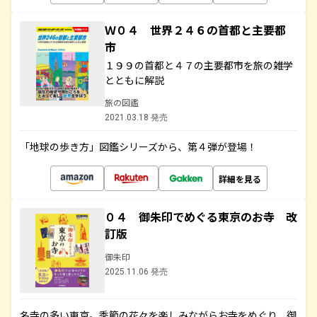
Ｗ０４ 世界２４６の首都と主要都
市
１９９の首都と４７の主要都市を旅の雑学
とともに解説
旅の図鑑
2021.03.18 発売
「地球の歩き方」図鑑シリーズから、第４弾が登場！
詳細を見る
０４ 御朱印でめぐる東京のお寺 改
訂版
御朱印
2025.11.06 発売
名寺の多い東京。季節の花々を楽しみながらお寺をめぐり、御