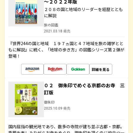
～２０２２年版
２０８の国と地域のリーダーを経歴ととも
に解説
旅の図鑑
2021.03.18 発売
『世界244の国と地域 １９７ヵ国と４７地域を旅の雑学とと
もに解説』に続く、「地球の歩き方」の図鑑シリーズ第２弾が
登場！
詳細を見る
０２ 御朱印でめぐる京都のお寺 三
訂版
御朱印
2025.10.09 発売
国内屈指の観光地であり、数多の寺院が建ち並ぶ古都・京都。
季節を楽しみながらお寺をめぐり、御朱印を頂くのに役立つ一