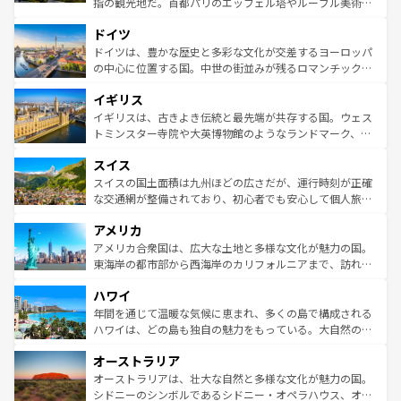
指の観光地だ。首都パリのエッフェル塔やルーブル美術館
の城塞都市、穏やかなビーチリゾートまで多彩な表情を見
といった象徴的なスポットから、田舎町の古風な美しさま
せる。地方によって風土や気候が異なるスペインはその個
ドイツ
で、幅広い魅力が詰まっている。華麗な宮殿、歴史的な大
性で訪れる人を魅了する。 なお、新着のスペイン情報は
コ
聖堂、美しいビーチ、そして豊かな自然が、訪れる者を心
ドイツは、豊かな歴史と多彩な文化が交差するヨーロッパ
ンテンツ一覧
を参照してほしい。
から魅了する。また、フランスは美食の国としても知ら
の中心に位置する国。中世の街並みが残るロマンチック街
れ、フランス料理はユネスコ無形文化遺産にも登録されて
道から、未来を先取りするようなモダンな都市まで多様な
イギリス
いる。シャンパンの発祥地であるランス、プロヴァンスの
顔を持つこの国は、どこを歩いても飽きることがない。ベ
香り高いラベンダー畑など、多彩な楽しみ方が可能だ。さ
ルリンの文化的活気、バイエルン州のアルプスの絶景、そ
イギリスは、古きよき伝統と最先端が共存する国。ウェス
らに、パリ以外の地域にも魅力が溢れており、どの街角に
してライン川沿いのワイン畑といった風景は必見。ビール
トミンスター寺院や大英博物館のようなランドマーク、歴
も豊かな歴史と文化が息づいている。パリ以外の個性あふ
とソーセージを味わいながら地元の人と過ごす楽しい時間
史ある大学都市、美しい丘陵地帯や牧歌的な風景など、エ
れる地方に足を運ぶとそれぞれで全く異なる文化を体験で
スイス
は、お酒好きな人にはぜひ体験してほしい。 なお、新着の
リアごとに異なる魅力がある。また、優雅なアフタヌーン
きるだろう。 なお、新着のフランス情報は
コンテンツ一覧
ドイツ情報は
コンテンツ一覧
を参照してほしい。
ティー、ビール好きにはたまらない英国パブ、サッカー観
スイスの国土面積は九州ほどの広さだが、運行時刻が正確
を参照してほしい。
戦など、本場だからこそできる体験も豊富。イギリスを旅
な交通網が整備されており、初心者でも安心して個人旅行
して楽しみつくそう。 なお、新着のイギリス情報は
コンテ
を楽しめる。日本同様に時刻表どおりの旅が可能だ。中世
アメリカ
ンツ一覧
を参照してほしい。
の建物がそのまま残る町や、スイスならではのユニークな
博物館もあり、アルプス観光だけでなく町歩きも満喫する
アメリカ合衆国は、広大な土地と多様な文化が魅力の国。
ことができる。国民の所得が高いため物価も高いが、旅行
東海岸の都市部から西海岸のカリフォルニアまで、訪れる
者向けの交通パス提供のサービスもあり、うまく活用すれ
場所ごとに異なる風景と体験が待っている。ニューヨーク
ハワイ
ば市内交通費無料で観光を楽しむこともできる。 なお、新
のような巨大都市は、観光、ショッピング、エンターテイ
着のスイス情報は
コンテンツ一覧
を参照してほしい。
ンメントが詰まった刺激的なスポットだ。一方、アメリカ
年間を通じて温暖な気候に恵まれ、多くの島で構成される
西部には大自然が広がり、グランドキャニオンやイエロー
ハワイは、どの島も独自の魅力をもっている。大自然の神
ストーン国立公園といった絶景が堪能できる。さらに、南
秘を感じたいなら、火山が生み出した壮大な景観を誇るハ
オーストラリア
部のニューオーリンズでは、音楽と美食が融合した独特の
ワイ島は見逃せない。また、定番の観光地といえばオアフ
文化が魅力。旅行者はアメリカの各地域で異なる魅力を楽
島だが、静かな自然を求めるならマウイ島やカウアイ島が
オーストラリアは、壮大な自然と多様な文化が魅力の国。
しみながら、その多様性と豊かな歴史を感じることができ
おすすめ。エメラルドグリーンに輝く海をはじめ、豊かな
シドニーのシンボルであるシドニー・オペラハウス、オー