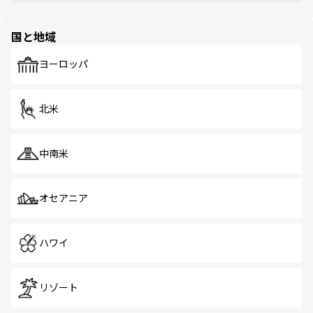
と伝統を感じられるエスニックタウン、多数の緑豊かな公
ほしい。
ほしい。
園や自然保護区など、自然が調和した近代的な景観と文化
の多様性あふれるカラフルな町は、どこを歩いても新しい
国と地域
発見がある。さらに、治安のよさや充実した公共交通機関
も、旅行者にとっては魅力的なポイント。グルメも豊富
で、ホーカーズは地元の風情を楽しめる外せないスポット
ヨーロッパ
だ。訪れる人を飽きさせないシンガポールで、多様な魅力
を体感しよう。 なお、新着のシンガポール情報は
コンテン
ツ一覧
を参照してほしい。
北米
中南米
オセアニア
ハワイ
リゾート