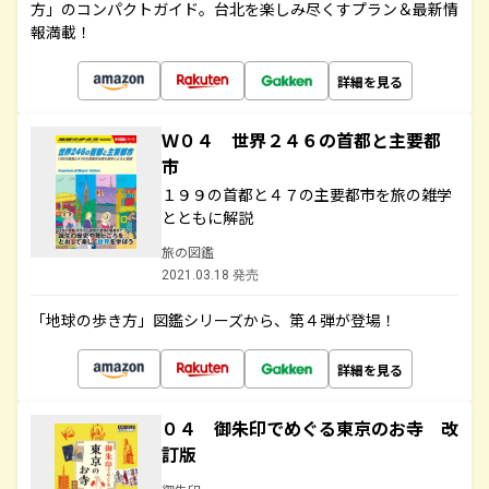
方」のコンパクトガイド。台北を楽しみ尽くすプラン＆最新情
報満載！
詳細を見る
Ｗ０４ 世界２４６の首都と主要都
市
１９９の首都と４７の主要都市を旅の雑学
とともに解説
旅の図鑑
2021.03.18 発売
「地球の歩き方」図鑑シリーズから、第４弾が登場！
詳細を見る
０４ 御朱印でめぐる東京のお寺 改
訂版