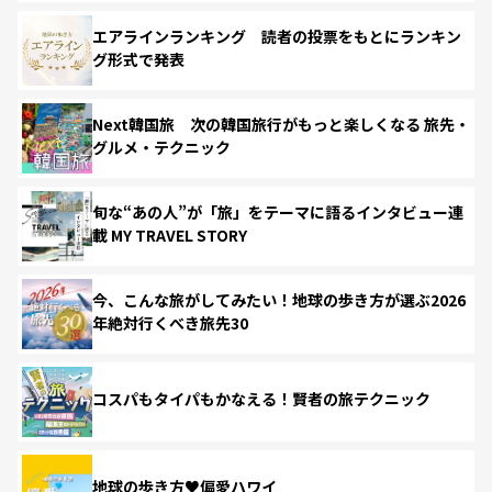
エアラインランキング 読者の投票をもとにランキン
グ形式で発表
Next韓国旅 次の韓国旅行がもっと楽しくなる 旅先・
グルメ・テクニック
旬な“あの人”が「旅」をテーマに語るインタビュー連
載 MY TRAVEL STORY
今、こんな旅がしてみたい！地球の歩き方が選ぶ2026
年絶対行くべき旅先30
コスパもタイパもかなえる！賢者の旅テクニック
地球の歩き方♥偏愛ハワイ