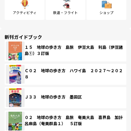
アクティビティ
鉄道・フライト
ショップ
新刊ガイドブック
１５ 地球の歩き方 島旅 伊豆大島 利島（伊豆諸
島①）３訂版
Ｃ０２ 地球の歩き方 ハワイ島 ２０２７～２０２
８
Ｊ３３ 地球の歩き方 墨田区
０２ 地球の歩き方 島旅 奄美大島 喜界島 加計
呂麻島（奄美群島１） ５訂版