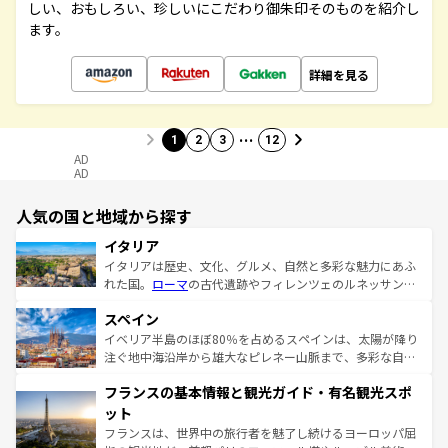
しい、おもしろい、珍しいにこだわり御朱印そのものを紹介し
ます。
詳細を見る
…
1
2
3
12
AD
AD
人気の国と地域から探す
イタリア
イタリアは歴史、文化、グルメ、自然と多彩な魅力にあふ
れた国。
ローマ
の古代遺跡やフィレンツェのルネッサンス
美術、ヴェネツィアの運河など、歴史あるスポットはもち
スペイン
ろん、トスカーナの美しい田園風景やアマルフィ海岸の絶
景など、自然景観も見逃せない。観光の合間には、本場の
イベリア半島のほぼ80％を占めるスペインは、太陽が降り
ピザやパスタなど、絶品のイタリア料理を堪能することも
注ぐ地中海沿岸から雄大なピレネー山脈まで、多彩な自然
できる。朝目覚めてから夜眠るまで、すべての瞬間を楽し
と文化が詰まったヨーロッパ屈指の旅行先だ。多様な地域
フランスの基本情報と観光ガイド・有名観光スポ
ませてくれるイタリアで、忘れられない旅をしてみよう！
文化が根付くこの国では、情熱的なフラメンコ、熱気あふ
なお、新着のイタリア情報は
コンテンツ一覧
を参照してほ
れる闘牛、そして美味しいタパスが生活の一部となってい
ット
しい。
る。首都マドリードの洗練された雰囲気や、バルセロナの
フランスは、世界中の旅行者を魅了し続けるヨーロッパ屈
アートに溢れた街角から、地方では古代ローマ遺跡や中世