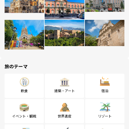
旅のテーマ
飲食
建築・アート
宿泊
イベント・観戦
世界遺産
リゾート