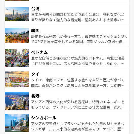
るだろう。車でのロードトリップや列車の旅も、アメリカ
文化や歴史が息づいている。「アロハスピリット」と呼ば
ストラリア東海岸北部に広がる大サンゴ礁地帯グレートバ
ならではの贅沢な旅のスタイルだ。 なお、新着のアメリカ
台湾
れるおもてなしの心で訪れる人々を迎えてくれるハワイの
リアリーフや大陸中央部にそびえるウルル（エアーズロッ
情報は
コンテンツ一覧
を参照してほしい。
人々、おいしいローカルフードやハワイアンミュージッ
ク）、タスマニアの美しい原生林やケアンズの熱帯雨林な
日本から約４時間ほどでたどり着く台湾は、多彩な文化と
ク、伝統的なフラダンスなど、すべてがハワイの魅力を彩
ど、見どころがたくさん。また、カフェやワイン、オージ
自然が織りなす魅力的な観光地。活気あふれる大都市の台
っている。訪れるたびに新しい発見と感動が待っているハ
ービーフなどの食文化も豊かで、美味しいものであふれて
北やノスタルジックな町並みが人気な九份（ジォウフェ
ワイを、存分に味わってほしい。 なお、新着のハワイ情報
韓国
いる。アクティビティも充実しており、サーフィンやダイ
ン）、静ひつな山岳地帯である台湾東部など、都市の喧騒
は
コンテンツ一覧
を参照してほしい。
ビング、ハイキングなど、アウトドア好きにはたまらな
と山間の静けさが共存しており、訪れる人に新しい発見と
歴史ある王朝文化が残る一方で、最先端のファッションやK
い。オーストラリアの多彩な魅力を存分に味わいつくそ
驚きをもたらしてくれる。また、奥深い台湾の食文化も魅
-POPで世界を席巻している韓国。首都ソウルの宮殿や伝統
う。 なお、新着のオーストラリア情報は
コンテンツ一覧
を
力で、夜市などの屋台グルメから高級料理、ヘルシーで美
家屋が並ぶエリアでは韓国の歴史と文化に浸ることがで
参照してほしい。
ベトナム
容にもいいと評判のスイーツなど、バラエティ豊かな料理
き、地方に足を延ばせば四季折々の自然美を楽しむことが
が味わえる。 なお、新着の台湾情報は
コンテンツ一覧
を参
できる。そして、キムチや焼肉、絶品のストリートフード
豊かな自然と多様な文化が魅力的なベトナム。南北に細長
照してほしい。
まで、さまざまな韓国料理が待っている。夜には、韓国な
く伸びる国土には、広大な田園風景や青々とした山々、世
らではのナイトライフも堪能できる。あたたかいホスピタ
界遺産に登録された壮大な自然景観が点在し、都市部では
タイ
リティに包まれながら、韓国の多彩な魅力を心ゆくまで味
急速な発展と共に伝統が息づく。ハノイの古い町並みやホ
わってみてほしい。 なお、新着の韓国情報は
コンテンツ一
ーチミン市のフランス統治時代の建物も、独特の雰囲気を
タイは、東南アジアに位置する豊かな自然と歴史が息づく
覧
を参照してほしい。
醸し出している。また、バラエティの豊かさとおいしさで
国だ。首都バンコクは高層ビルが立ち並ぶ一方、伝統的な
世界中の食通を魅了してやまないベトナム料理も魅力のひ
寺院や市場がいたるところに点在し、古きよき文化と現代
香港
とつ。フォーやバインミー、ベトナムコーヒーなどは、ぜ
の活気が交差している。北部ではチェンマイなどの山岳地
ひ現地で味わいたい。どの地域を訪れてもあたたかい人々
帯で自然と触れ合い、南部ではプーケットやクラビの美し
アジアと西洋の文化が交わる香港は、特有のエネルギーを
が旅行者を迎えてくれるので、きっと忘れられない旅にな
いビーチでリゾート気分を楽しむことができる。タイ料理
もっている。ヴィクトリア湾に広がる壮大な景色、近未来
るはずだ。 なお、新着のベトナム情報は
コンテンツ一覧
を
は世界的に有名で、屋台から高級レストランまで味覚を刺
的なアートスポット、そして歴史と現代が融合した町並
参照してほしい。
シンガポール
激する。気候は一年中温暖で、どの季節にも異なる楽しみ
み、どこを訪れても感動するはず。観光スポットが密集し
が待っている。親しみやすいタイの人々、仏教を中心とし
ており、効率よく見どころを回れるのも魅力。息をのむよ
アジアの交差点として多文化が融合した独自の魅力を放つ
た文化、そして多様な観光資源が、訪れる旅人を魅了し続
うな絶景から文化的な体験まで、香港を存分に楽しみ尽く
シンガポール。未来的な建築物が並ぶマリーナベイ、歴史
ける。 なお、新着のタイ情報は
コンテンツ一覧
を参照して
そう。 なお、新着の香港情報は
コンテンツ一覧
を参照して