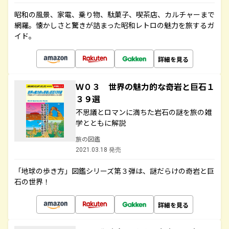
昭和の風景、家電、乗り物、駄菓子、喫茶店、カルチャーまで
網羅。懐かしさと驚きが詰まった昭和レトロの魅力を旅するガ
イド。
詳細を見る
Ｗ０３ 世界の魅力的な奇岩と巨石１
３９選
不思議とロマンに満ちた岩石の謎を旅の雑
学とともに解説
旅の図鑑
2021.03.18 発売
「地球の歩き方」図鑑シリーズ第３弾は、謎だらけの奇岩と巨
石の世界！
詳細を見る