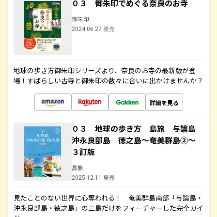
０３ 御朱印でめぐる奈良のお寺
御朱印
2024.06.27 発売
地球の歩き方御朱印シリーズより、奈良のお寺の最新版が登
場！すばらしい古寺と御朱印の数々に合いに出かけませんか？
詳細を見る
０３ 地球の歩き方 島旅 与論島
沖永良部島 徳之島～奄美群島②～
３訂版
島旅
2025.12.11 発売
見たことのない世界に心奪われる！ 奄美群島南部「与論島・
沖永良部島・徳之島」の三島だけをフィーチャーした完全ガイ