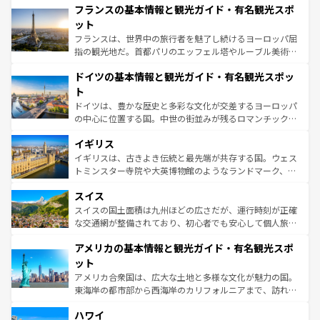
なお、新着のイタリア情報は
コンテンツ一覧
を参照してほ
フランスの基本情報と観光ガイド・有名観光スポ
文化が根付くこの国では、情熱的なフラメンコ、熱気あふ
しい。
れる闘牛、そして美味しいタパスが生活の一部となってい
ット
る。首都マドリードの洗練された雰囲気や、バルセロナの
フランスは、世界中の旅行者を魅了し続けるヨーロッパ屈
アートに溢れた街角から、地方では古代ローマ遺跡や中世
指の観光地だ。首都パリのエッフェル塔やルーブル美術館
の城塞都市、穏やかなビーチリゾートまで多彩な表情を見
といった象徴的なスポットから、田舎町の古風な美しさま
せる。地方によって風土や気候が異なるスペインはその個
ドイツの基本情報と観光ガイド・有名観光スポッ
で、幅広い魅力が詰まっている。華麗な宮殿、歴史的な大
性で訪れる人を魅了する。 なお、新着のスペイン情報は
コ
聖堂、美しいビーチ、そして豊かな自然が、訪れる者を心
ト
ンテンツ一覧
を参照してほしい。
から魅了する。また、フランスは美食の国としても知ら
ドイツは、豊かな歴史と多彩な文化が交差するヨーロッパ
れ、フランス料理はユネスコ無形文化遺産にも登録されて
の中心に位置する国。中世の街並みが残るロマンチック街
いる。シャンパンの発祥地であるランス、プロヴァンスの
道から、未来を先取りするようなモダンな都市まで多様な
香り高いラベンダー畑など、多彩な楽しみ方が可能だ。さ
イギリス
顔を持つこの国は、どこを歩いても飽きることがない。ベ
らに、パリ以外の地域にも魅力が溢れており、どの街角に
ルリンの文化的活気、バイエルン州のアルプスの絶景、そ
イギリスは、古きよき伝統と最先端が共存する国。ウェス
も豊かな歴史と文化が息づいている。パリ以外の個性あふ
してライン川沿いのワイン畑といった風景は必見。ビール
トミンスター寺院や大英博物館のようなランドマーク、歴
れる地方に足を運ぶとそれぞれで全く異なる文化を体験で
とソーセージを味わいながら地元の人と過ごす楽しい時間
史ある大学都市、美しい丘陵地帯や牧歌的な風景など、エ
きるだろう。 なお、新着のフランス情報は
コンテンツ一覧
スイス
は、お酒好きな人にはぜひ体験してほしい。 なお、新着の
リアごとに異なる魅力がある。また、優雅なアフタヌーン
を参照してほしい。
ドイツ情報は
コンテンツ一覧
を参照してほしい。
ティー、ビール好きにはたまらない英国パブ、サッカー観
スイスの国土面積は九州ほどの広さだが、運行時刻が正確
戦など、本場だからこそできる体験も豊富。イギリスを旅
な交通網が整備されており、初心者でも安心して個人旅行
して楽しみつくそう。 なお、新着のイギリス情報は
コンテ
を楽しめる。日本同様に時刻表どおりの旅が可能だ。中世
アメリカの基本情報と観光ガイド・有名観光スポ
ンツ一覧
を参照してほしい。
の建物がそのまま残る町や、スイスならではのユニークな
博物館もあり、アルプス観光だけでなく町歩きも満喫する
ット
ことができる。国民の所得が高いため物価も高いが、旅行
アメリカ合衆国は、広大な土地と多様な文化が魅力の国。
者向けの交通パス提供のサービスもあり、うまく活用すれ
東海岸の都市部から西海岸のカリフォルニアまで、訪れる
ば市内交通費無料で観光を楽しむこともできる。 なお、新
場所ごとに異なる風景と体験が待っている。ニューヨーク
着のスイス情報は
コンテンツ一覧
を参照してほしい。
ハワイ
のような巨大都市は、観光、ショッピング、エンターテイ