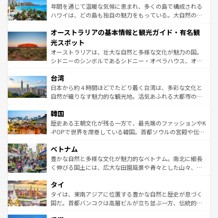
ンメントが詰まった刺激的なスポットだ。一方、アメリカ
年間を通じて温暖な気候に恵まれ、多くの島で構成される
西部には大自然が広がり、グランドキャニオンやイエロー
ハワイは、どの島も独自の魅力をもっている。大自然の神
ストーン国立公園といった絶景が堪能できる。さらに、南
秘を感じたいなら、火山が生み出した壮大な景観を誇るハ
オーストラリアの基本情報と観光ガイド・有名観
部のニューオーリンズでは、音楽と美食が融合した独特の
ワイ島は見逃せない。また、定番の観光地といえばオアフ
文化が魅力。旅行者はアメリカの各地域で異なる魅力を楽
島だが、静かな自然を求めるならマウイ島やカウアイ島が
光スポット
しみながら、その多様性と豊かな歴史を感じることができ
おすすめ。エメラルドグリーンに輝く海をはじめ、豊かな
オーストラリアは、壮大な自然と多様な文化が魅力の国。
るだろう。車でのロードトリップや列車の旅も、アメリカ
文化や歴史が息づいている。「アロハスピリット」と呼ば
シドニーのシンボルであるシドニー・オペラハウス、オー
ならではの贅沢な旅のスタイルだ。 なお、新着のアメリカ
れるおもてなしの心で訪れる人々を迎えてくれるハワイの
ストラリア東海岸北部に広がる大サンゴ礁地帯グレートバ
情報は
コンテンツ一覧
を参照してほしい。
人々、おいしいローカルフードやハワイアンミュージッ
台湾
リアリーフや大陸中央部にそびえるウルル（エアーズロッ
ク、伝統的なフラダンスなど、すべてがハワイの魅力を彩
ク）、タスマニアの美しい原生林やケアンズの熱帯雨林な
日本から約４時間ほどでたどり着く台湾は、多彩な文化と
っている。訪れるたびに新しい発見と感動が待っているハ
ど、見どころがたくさん。また、カフェやワイン、オージ
自然が織りなす魅力的な観光地。活気あふれる大都市の台
ワイを、存分に味わってほしい。 なお、新着のハワイ情報
ービーフなどの食文化も豊かで、美味しいものであふれて
北やノスタルジックな町並みが人気な九份（ジォウフェ
は
コンテンツ一覧
を参照してほしい。
韓国
いる。アクティビティも充実しており、サーフィンやダイ
ン）、静ひつな山岳地帯である台湾東部など、都市の喧騒
ビング、ハイキングなど、アウトドア好きにはたまらな
と山間の静けさが共存しており、訪れる人に新しい発見と
歴史ある王朝文化が残る一方で、最先端のファッションやK
い。オーストラリアの多彩な魅力を存分に味わいつくそ
驚きをもたらしてくれる。また、奥深い台湾の食文化も魅
-POPで世界を席巻している韓国。首都ソウルの宮殿や伝統
う。 なお、新着のオーストラリア情報は
コンテンツ一覧
を
力で、夜市などの屋台グルメから高級料理、ヘルシーで美
家屋が並ぶエリアでは韓国の歴史と文化に浸ることがで
参照してほしい。
ベトナム
容にもいいと評判のスイーツなど、バラエティ豊かな料理
き、地方に足を延ばせば四季折々の自然美を楽しむことが
が味わえる。 なお、新着の台湾情報は
コンテンツ一覧
を参
できる。そして、キムチや焼肉、絶品のストリートフード
豊かな自然と多様な文化が魅力的なベトナム。南北に細長
照してほしい。
まで、さまざまな韓国料理が待っている。夜には、韓国な
く伸びる国土には、広大な田園風景や青々とした山々、世
らではのナイトライフも堪能できる。あたたかいホスピタ
界遺産に登録された壮大な自然景観が点在し、都市部では
タイ
リティに包まれながら、韓国の多彩な魅力を心ゆくまで味
急速な発展と共に伝統が息づく。ハノイの古い町並みやホ
わってみてほしい。 なお、新着の韓国情報は
コンテンツ一
ーチミン市のフランス統治時代の建物も、独特の雰囲気を
タイは、東南アジアに位置する豊かな自然と歴史が息づく
覧
を参照してほしい。
醸し出している。また、バラエティの豊かさとおいしさで
国だ。首都バンコクは高層ビルが立ち並ぶ一方、伝統的な
世界中の食通を魅了してやまないベトナム料理も魅力のひ
寺院や市場がいたるところに点在し、古きよき文化と現代