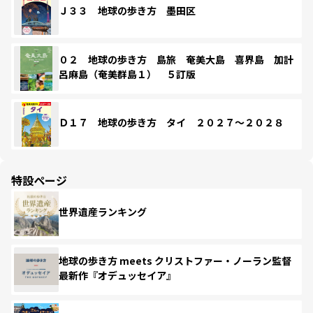
Ｊ３３ 地球の歩き方 墨田区
０２ 地球の歩き方 島旅 奄美大島 喜界島 加計
呂麻島（奄美群島１） ５訂版
Ｄ１７ 地球の歩き方 タイ ２０２７～２０２８
特設ページ
世界遺産ランキング
地球の歩き方 meets クリストファー・ノーラン監督
最新作『オデュッセイア』