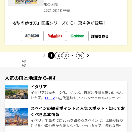
旅の図鑑
2021.03.18 発売
「地球の歩き方」図鑑シリーズから、第４弾が登場！
詳細を見る
…
1
2
3
16
AD
AD
人気の国と地域から探す
イタリア
イタリアは歴史、文化、グルメ、自然と多彩な魅力にあふ
れた国。
ローマ
の古代遺跡やフィレンツェのルネッサンス
美術、ヴェネツィアの運河など、歴史あるスポットはもち
スペインの観光ポイントと人気スポット・知ってお
ろん、トスカーナの美しい田園風景やアマルフィ海岸の絶
景など、自然景観も見逃せない。観光の合間には、本場の
くべき基本情報
ピザやパスタなど、絶品のイタリア料理を堪能することも
イベリア半島のほぼ80％を占めるスペインは、太陽が降り
できる。朝目覚めてから夜眠るまで、すべての瞬間を楽し
注ぐ地中海沿岸から雄大なピレネー山脈まで、多彩な自然
ませてくれるイタリアで、忘れられない旅をしてみよう！
と文化が詰まったヨーロッパ屈指の旅行先だ。多様な地域