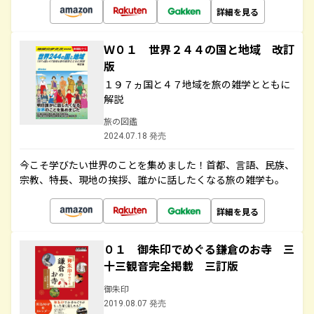
詳細を見る
Ｗ０１ 世界２４４の国と地域 改訂
版
１９７ヵ国と４７地域を旅の雑学とともに
解説
旅の図鑑
2024.07.18 発売
今こそ学びたい世界のことを集めました！首都、言語、民族、
宗教、特長、現地の挨拶、誰かに話したくなる旅の雑学も。
詳細を見る
０１ 御朱印でめぐる鎌倉のお寺 三
十三観音完全掲載 三訂版
御朱印
2019.08.07 発売