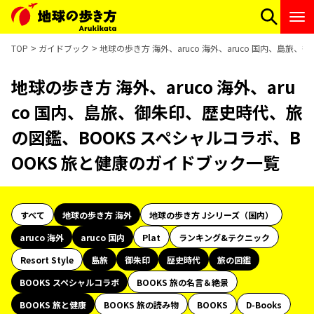
TOP
ガイドブック
地球の歩き方 海外、aruco 海外、aruco 国内、島
地球の歩き方 海外、aruco 海外、aru
co 国内、島旅、御朱印、歴史時代、旅
の図鑑、BOOKS スペシャルコラボ、B
OOKS 旅と健康のガイドブック一覧
すべて
地球の歩き方 海外
地球の歩き方 Jシリーズ（国内）
aruco 海外
aruco 国内
Plat
ランキング&テクニック
Resort Style
島旅
御朱印
歴史時代
旅の図鑑
BOOKS スペシャルコラボ
BOOKS 旅の名言＆絶景
BOOKS 旅と健康
BOOKS 旅の読み物
BOOKS
D-Books