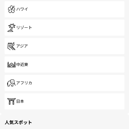
ハワイ
リゾート
アジア
中近東
アフリカ
日本
人気スポット