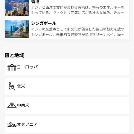
香港
とつ。フォーやバインミー、ベトナムコーヒーなどは、ぜ
の活気が交差している。北部ではチェンマイなどの山岳地
ひ現地で味わいたい。どの地域を訪れてもあたたかい人々
帯で自然と触れ合い、南部ではプーケットやクラビの美し
アジアと西洋の文化が交わる香港は、特有のエネルギーを
が旅行者を迎えてくれるので、きっと忘れられない旅にな
いビーチでリゾート気分を楽しむことができる。タイ料理
もっている。ヴィクトリア湾に広がる壮大な景色、近未来
るはずだ。 なお、新着のベトナム情報は
コンテンツ一覧
を
は世界的に有名で、屋台から高級レストランまで味覚を刺
的なアートスポット、そして歴史と現代が融合した町並
参照してほしい。
シンガポール
激する。気候は一年中温暖で、どの季節にも異なる楽しみ
み、どこを訪れても感動するはず。観光スポットが密集し
が待っている。親しみやすいタイの人々、仏教を中心とし
ており、効率よく見どころを回れるのも魅力。息をのむよ
アジアの交差点として多文化が融合した独自の魅力を放つ
た文化、そして多様な観光資源が、訪れる旅人を魅了し続
うな絶景から文化的な体験まで、香港を存分に楽しみ尽く
シンガポール。未来的な建築物が並ぶマリーナベイ、歴史
ける。 なお、新着のタイ情報は
コンテンツ一覧
を参照して
そう。 なお、新着の香港情報は
コンテンツ一覧
を参照して
と伝統を感じられるエスニックタウン、多数の緑豊かな公
ほしい。
ほしい。
園や自然保護区など、自然が調和した近代的な景観と文化
の多様性あふれるカラフルな町は、どこを歩いても新しい
国と地域
発見がある。さらに、治安のよさや充実した公共交通機関
も、旅行者にとっては魅力的なポイント。グルメも豊富
で、ホーカーズは地元の風情を楽しめる外せないスポット
ヨーロッパ
だ。訪れる人を飽きさせないシンガポールで、多様な魅力
を体感しよう。 なお、新着のシンガポール情報は
コンテン
ツ一覧
を参照してほしい。
北米
中南米
オセアニア