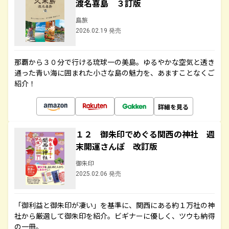
渡名喜島 ３訂版
島旅
2026.02.19 発売
那覇から３０分で行ける琉球一の美島。ゆるやかな空気と透き
通った青い海に囲まれた小さな島の魅力を、あますことなくご
紹介！
詳細を見る
１２ 御朱印でめぐる関西の神社 週
末開運さんぽ 改訂版
御朱印
2025.02.06 発売
「御利益と御朱印が凄い」を基準に、関西にある約１万社の神
社から厳選して御朱印を紹介。ビギナーに優しく、ツウも納得
の一冊。