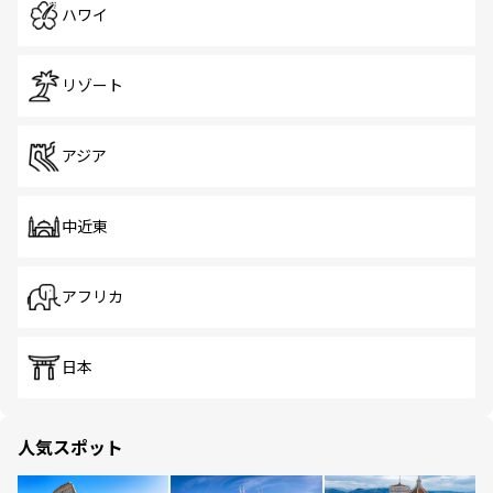
ハワイ
リゾート
アジア
中近東
アフリカ
日本
人気スポット