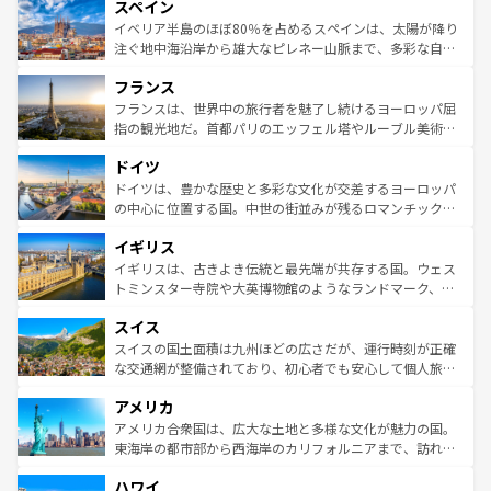
スペイン
ろん、トスカーナの美しい田園風景やアマルフィ海岸の絶
景など、自然景観も見逃せない。観光の合間には、本場の
イベリア半島のほぼ80％を占めるスペインは、太陽が降り
ピザやパスタなど、絶品のイタリア料理を堪能することも
注ぐ地中海沿岸から雄大なピレネー山脈まで、多彩な自然
できる。朝目覚めてから夜眠るまで、すべての瞬間を楽し
と文化が詰まったヨーロッパ屈指の旅行先だ。多様な地域
フランス
ませてくれるイタリアで、忘れられない旅をしてみよう！
文化が根付くこの国では、情熱的なフラメンコ、熱気あふ
なお、新着のイタリア情報は
コンテンツ一覧
を参照してほ
れる闘牛、そして美味しいタパスが生活の一部となってい
フランスは、世界中の旅行者を魅了し続けるヨーロッパ屈
しい。
る。首都マドリードの洗練された雰囲気や、バルセロナの
指の観光地だ。首都パリのエッフェル塔やルーブル美術館
アートに溢れた街角から、地方では古代ローマ遺跡や中世
といった象徴的なスポットから、田舎町の古風な美しさま
ドイツ
の城塞都市、穏やかなビーチリゾートまで多彩な表情を見
で、幅広い魅力が詰まっている。華麗な宮殿、歴史的な大
せる。地方によって風土や気候が異なるスペインはその個
聖堂、美しいビーチ、そして豊かな自然が、訪れる者を心
ドイツは、豊かな歴史と多彩な文化が交差するヨーロッパ
性で訪れる人を魅了する。 なお、新着のスペイン情報は
コ
から魅了する。また、フランスは美食の国としても知ら
の中心に位置する国。中世の街並みが残るロマンチック街
ンテンツ一覧
を参照してほしい。
れ、フランス料理はユネスコ無形文化遺産にも登録されて
道から、未来を先取りするようなモダンな都市まで多様な
イギリス
いる。シャンパンの発祥地であるランス、プロヴァンスの
顔を持つこの国は、どこを歩いても飽きることがない。ベ
香り高いラベンダー畑など、多彩な楽しみ方が可能だ。さ
ルリンの文化的活気、バイエルン州のアルプスの絶景、そ
イギリスは、古きよき伝統と最先端が共存する国。ウェス
らに、パリ以外の地域にも魅力が溢れており、どの街角に
してライン川沿いのワイン畑といった風景は必見。ビール
トミンスター寺院や大英博物館のようなランドマーク、歴
も豊かな歴史と文化が息づいている。パリ以外の個性あふ
とソーセージを味わいながら地元の人と過ごす楽しい時間
史ある大学都市、美しい丘陵地帯や牧歌的な風景など、エ
れる地方に足を運ぶとそれぞれで全く異なる文化を体験で
スイス
は、お酒好きな人にはぜひ体験してほしい。 なお、新着の
リアごとに異なる魅力がある。また、優雅なアフタヌーン
きるだろう。 なお、新着のフランス情報は
コンテンツ一覧
ドイツ情報は
コンテンツ一覧
を参照してほしい。
ティー、ビール好きにはたまらない英国パブ、サッカー観
スイスの国土面積は九州ほどの広さだが、運行時刻が正確
を参照してほしい。
戦など、本場だからこそできる体験も豊富。イギリスを旅
な交通網が整備されており、初心者でも安心して個人旅行
して楽しみつくそう。 なお、新着のイギリス情報は
コンテ
を楽しめる。日本同様に時刻表どおりの旅が可能だ。中世
アメリカ
ンツ一覧
を参照してほしい。
の建物がそのまま残る町や、スイスならではのユニークな
博物館もあり、アルプス観光だけでなく町歩きも満喫する
アメリカ合衆国は、広大な土地と多様な文化が魅力の国。
ことができる。国民の所得が高いため物価も高いが、旅行
東海岸の都市部から西海岸のカリフォルニアまで、訪れる
者向けの交通パス提供のサービスもあり、うまく活用すれ
場所ごとに異なる風景と体験が待っている。ニューヨーク
ハワイ
ば市内交通費無料で観光を楽しむこともできる。 なお、新
のような巨大都市は、観光、ショッピング、エンターテイ