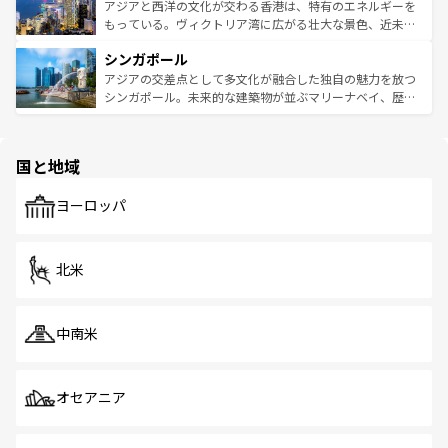
ひ現地で味わいたい。どの地域を訪れてもあたたかい人々
帯で自然と触れ合い、南部ではプーケットやクラビの美し
アジアと西洋の文化が交わる香港は、特有のエネルギーを
が旅行者を迎えてくれるので、きっと忘れられない旅にな
いビーチでリゾート気分を楽しむことができる。タイ料理
もっている。ヴィクトリア湾に広がる壮大な景色、近未来
るはずだ。 なお、新着のベトナム情報は
コンテンツ一覧
を
は世界的に有名で、屋台から高級レストランまで味覚を刺
的なアートスポット、そして歴史と現代が融合した町並
参照してほしい。
シンガポール
激する。気候は一年中温暖で、どの季節にも異なる楽しみ
み、どこを訪れても感動するはず。観光スポットが密集し
が待っている。親しみやすいタイの人々、仏教を中心とし
ており、効率よく見どころを回れるのも魅力。息をのむよ
アジアの交差点として多文化が融合した独自の魅力を放つ
た文化、そして多様な観光資源が、訪れる旅人を魅了し続
うな絶景から文化的な体験まで、香港を存分に楽しみ尽く
シンガポール。未来的な建築物が並ぶマリーナベイ、歴史
ける。 なお、新着のタイ情報は
コンテンツ一覧
を参照して
そう。 なお、新着の香港情報は
コンテンツ一覧
を参照して
と伝統を感じられるエスニックタウン、多数の緑豊かな公
ほしい。
ほしい。
園や自然保護区など、自然が調和した近代的な景観と文化
の多様性あふれるカラフルな町は、どこを歩いても新しい
国と地域
発見がある。さらに、治安のよさや充実した公共交通機関
も、旅行者にとっては魅力的なポイント。グルメも豊富
で、ホーカーズは地元の風情を楽しめる外せないスポット
ヨーロッパ
だ。訪れる人を飽きさせないシンガポールで、多様な魅力
を体感しよう。 なお、新着のシンガポール情報は
コンテン
ツ一覧
を参照してほしい。
北米
中南米
オセアニア