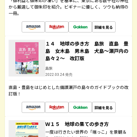
「御利益と御朱印が凄い」を基準に、東京にある数千社の神社
から厳選して御朱印を紹介。ビギナーに優しく、ツウも納得の
一冊。
詳細を見る
１４ 地球の歩き方 島旅 直島 豊
島 女木島 男木島 犬島～瀬戸内の
島々２～ 改訂版
島旅
2022.03.24 発売
直島・豊島をはじめとした備讃瀬戸の島々のガイドブックの改
訂版！
詳細を見る
Ｗ１５ 地球の果ての歩き方
一度は行きたい世界の「端っこ」を景観＆