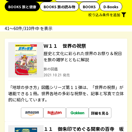
BOOKS 旅と健康
BOOKS 旅の読み物
BOOKS
D-Books
絞り込み条件を追加
41〜60件/310件中 を表示
Ｗ１１ 世界の祝祭
歴史と文化に彩られた世界のお祭り＆祝日
を旅の雑学とともに解説
旅の図鑑
2021.10.21 発売
「地球の歩き方」図鑑シリーズ第１１弾は、「世界の祝祭」が
堪能できる１冊。世界各地の多彩な祝祭を、記事と写真で立体
的に紹介しています。
詳細を見る
１１ 御朱印でめぐる関東の百寺 坂