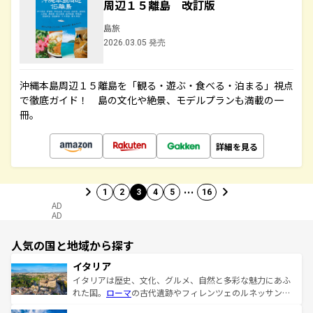
周辺１５離島 改訂版
島旅
2026.03.05 発売
沖縄本島周辺１５離島を「観る・遊ぶ・食べる・泊まる」視点
で徹底ガイド！ 島の文化や絶景、モデルプランも満載の一
冊。
詳細を見る
…
1
2
3
4
5
16
AD
AD
人気の国と地域から探す
イタリア
イタリアは歴史、文化、グルメ、自然と多彩な魅力にあふ
れた国。
ローマ
の古代遺跡やフィレンツェのルネッサンス
美術、ヴェネツィアの運河など、歴史あるスポットはもち