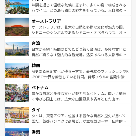
着のスイス情報は
コンテンツ一覧
を参照してほしい。
ンメントが詰まった刺激的なスポットだ。一方、アメリカ
年間を通じて温暖な気候に恵まれ、多くの島で構成される
西部には大自然が広がり、グランドキャニオンやイエロー
ハワイは、どの島も独自の魅力をもっている。大自然の神
ストーン国立公園といった絶景が堪能できる。さらに、南
秘を感じたいなら、火山が生み出した壮大な景観を誇るハ
オーストラリア
部のニューオーリンズでは、音楽と美食が融合した独特の
ワイ島は見逃せない。また、定番の観光地といえばオアフ
文化が魅力。旅行者はアメリカの各地域で異なる魅力を楽
島だが、静かな自然を求めるならマウイ島やカウアイ島が
オーストラリアは、壮大な自然と多様な文化が魅力の国。
しみながら、その多様性と豊かな歴史を感じることができ
おすすめ。エメラルドグリーンに輝く海をはじめ、豊かな
シドニーのシンボルであるシドニー・オペラハウス、オー
るだろう。車でのロードトリップや列車の旅も、アメリカ
文化や歴史が息づいている。「アロハスピリット」と呼ば
ストラリア東海岸北部に広がる大サンゴ礁地帯グレートバ
ならではの贅沢な旅のスタイルだ。 なお、新着のアメリカ
台湾
れるおもてなしの心で訪れる人々を迎えてくれるハワイの
リアリーフや大陸中央部にそびえるウルル（エアーズロッ
情報は
コンテンツ一覧
を参照してほしい。
人々、おいしいローカルフードやハワイアンミュージッ
ク）、タスマニアの美しい原生林やケアンズの熱帯雨林な
日本から約４時間ほどでたどり着く台湾は、多彩な文化と
ク、伝統的なフラダンスなど、すべてがハワイの魅力を彩
ど、見どころがたくさん。また、カフェやワイン、オージ
自然が織りなす魅力的な観光地。活気あふれる大都市の台
っている。訪れるたびに新しい発見と感動が待っているハ
ービーフなどの食文化も豊かで、美味しいものであふれて
北やノスタルジックな町並みが人気な九份（ジォウフェ
ワイを、存分に味わってほしい。 なお、新着のハワイ情報
韓国
いる。アクティビティも充実しており、サーフィンやダイ
ン）、静ひつな山岳地帯である台湾東部など、都市の喧騒
は
コンテンツ一覧
を参照してほしい。
ビング、ハイキングなど、アウトドア好きにはたまらな
と山間の静けさが共存しており、訪れる人に新しい発見と
歴史ある王朝文化が残る一方で、最先端のファッションやK
い。オーストラリアの多彩な魅力を存分に味わいつくそ
驚きをもたらしてくれる。また、奥深い台湾の食文化も魅
-POPで世界を席巻している韓国。首都ソウルの宮殿や伝統
う。 なお、新着のオーストラリア情報は
コンテンツ一覧
を
力で、夜市などの屋台グルメから高級料理、ヘルシーで美
家屋が並ぶエリアでは韓国の歴史と文化に浸ることがで
参照してほしい。
ベトナム
容にもいいと評判のスイーツなど、バラエティ豊かな料理
き、地方に足を延ばせば四季折々の自然美を楽しむことが
が味わえる。 なお、新着の台湾情報は
コンテンツ一覧
を参
できる。そして、キムチや焼肉、絶品のストリートフード
豊かな自然と多様な文化が魅力的なベトナム。南北に細長
照してほしい。
まで、さまざまな韓国料理が待っている。夜には、韓国な
く伸びる国土には、広大な田園風景や青々とした山々、世
らではのナイトライフも堪能できる。あたたかいホスピタ
界遺産に登録された壮大な自然景観が点在し、都市部では
タイ
リティに包まれながら、韓国の多彩な魅力を心ゆくまで味
急速な発展と共に伝統が息づく。ハノイの古い町並みやホ
わってみてほしい。 なお、新着の韓国情報は
コンテンツ一
ーチミン市のフランス統治時代の建物も、独特の雰囲気を
タイは、東南アジアに位置する豊かな自然と歴史が息づく
覧
を参照してほしい。
醸し出している。また、バラエティの豊かさとおいしさで
国だ。首都バンコクは高層ビルが立ち並ぶ一方、伝統的な
世界中の食通を魅了してやまないベトナム料理も魅力のひ
寺院や市場がいたるところに点在し、古きよき文化と現代
香港
とつ。フォーやバインミー、ベトナムコーヒーなどは、ぜ
の活気が交差している。北部ではチェンマイなどの山岳地