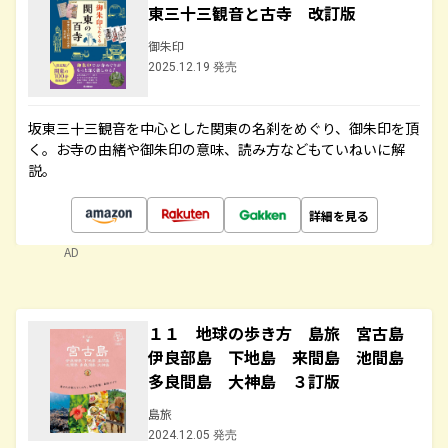
東三十三観音と古寺 改訂版
御朱印
2025.12.19 発売
坂東三十三観音を中心とした関東の名刹をめぐり、御朱印を頂
く。お寺の由緒や御朱印の意味、読み方などもていねいに解
説。
詳細を見る
AD
１１ 地球の歩き方 島旅 宮古島
伊良部島 下地島 来間島 池間島
多良間島 大神島 ３訂版
島旅
2024.12.05 発売