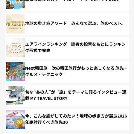
地球の歩き方アワード みんなで選ぶ、旅のベスト。
エアラインランキング 読者の投票をもとにランキン
グ形式で発表
Next韓国旅 次の韓国旅行がもっと楽しくなる 旅先・
グルメ・テクニック
旬な“あの人”が「旅」をテーマに語るインタビュー連
載 MY TRAVEL STORY
今、こんな旅がしてみたい！地球の歩き方が選ぶ2026
年絶対行くべき旅先30