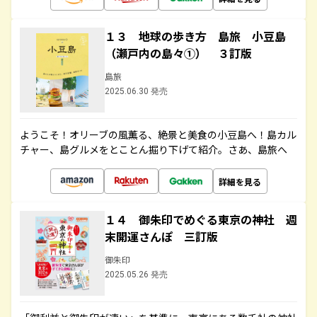
１３ 地球の歩き方 島旅 小豆島
（瀬戸内の島々①） ３訂版
島旅
2025.06.30 発売
ようこそ！オリーブの風薫る、絶景と美食の小豆島へ！島カル
チャー、島グルメをとことん掘り下げて紹介。さあ、島旅へ
詳細を見る
１４ 御朱印でめぐる東京の神社 週
末開運さんぽ 三訂版
御朱印
2025.05.26 発売