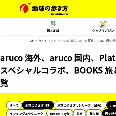
国と地域
ウェブマガジン
TOP
ガイドブック
aruco 海外、aruco 国内、Plat
aruco 海外、aruco 国内、P
スペシャルコラボ、BOOKS 
覧
すべて
地球の歩き方 海外
地球の歩き方 Jシリーズ（国内）
aru
ランキング&テクニック
Resort Style
島旅
御朱印
歴史時