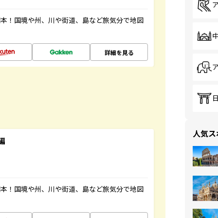
図本！国境や州、川や街道、島など旅気分で地図
詳細を見る
人気ス
編
図本！国境や州、川や街道、島など旅気分で地図