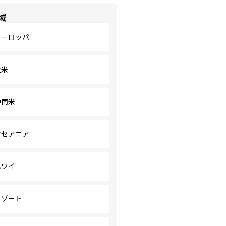
域
ヨーロッパ
北米
中南米
オセアニア
ハワイ
リゾート