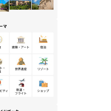
ーマ
食
建築・アート
宿泊
ト・
世界遺産
リゾート
戦
鉄道・
ビティ
ショップ
フライト