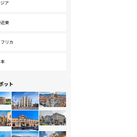
アジア
中近東
アフリカ
日本
ポット