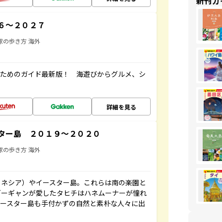
新刊ガ
６～２０２７
球の歩き方 海外
むためのガイド最新版！ 海遊びからグルメ、シ
詳細を見る
ター島 ２０１９～２０２０
球の歩き方 海外
リネシア）やイースター島。これらは南の楽園と
ゴーギャンが愛したタヒチはハネムーナーが憧れ
イースター島も手付かずの自然と素朴な人々に出