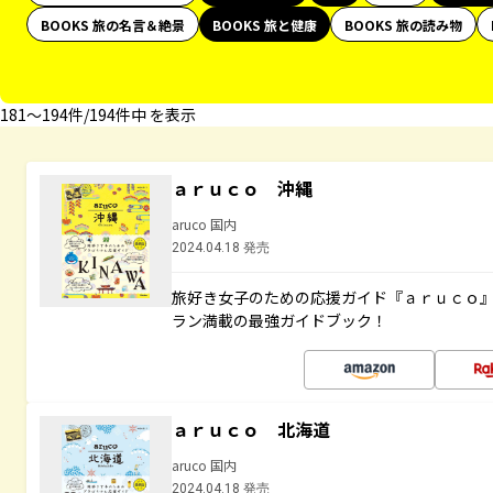
BOOKS 旅の名言＆絶景
BOOKS 旅と健康
BOOKS 旅の読み物
181〜194件/194件中 を表示
ａｒｕｃｏ 沖縄
aruco 国内
2024.04.18 発売
旅好き女子のための応援ガイド『ａｒｕｃｏ
ラン満載の最強ガイドブック！
ａｒｕｃｏ 北海道
aruco 国内
2024.04.18 発売