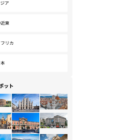
アジア
中近東
アフリカ
日本
ポット