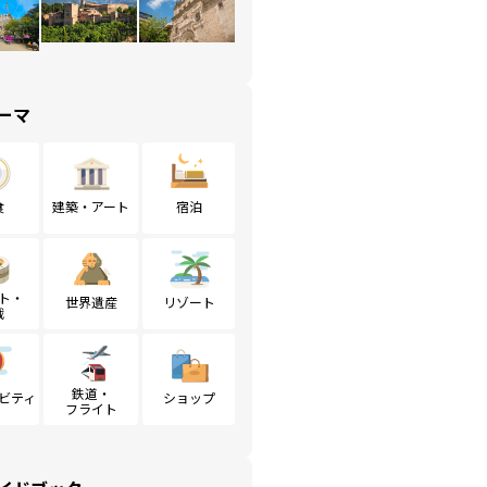
ーマ
食
建築・アート
宿泊
ト・
世界遺産
リゾート
戦
鉄道・
ビティ
ショップ
フライト