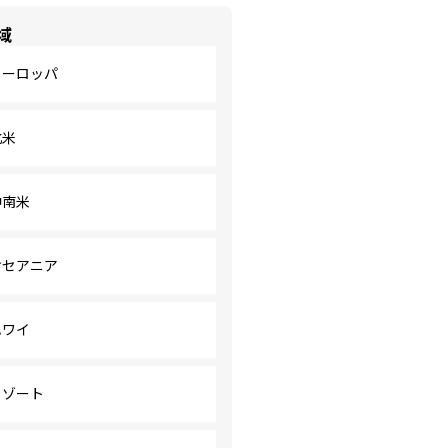
域
ヨーロッパ
北米
中南米
オセアニア
ハワイ
リゾート