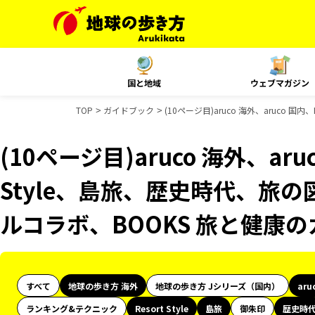
国と地域
ウェブマガジン
TOP
ガイドブック
(10ページ目)aruco 海外、aruco 
(10ページ目)aruco 海外、aruc
Style、島旅、歴史時代、旅の
ルコラボ、BOOKS 旅と健康
すべて
地球の歩き方 海外
地球の歩き方 Jシリーズ（国内）
aru
ランキング&テクニック
Resort Style
島旅
御朱印
歴史時