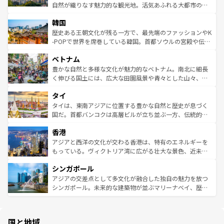
ク、伝統的なフラダンスなど、すべてがハワイの魅力を彩
ど、見どころがたくさん。また、カフェやワイン、オージ
自然が織りなす魅力的な観光地。活気あふれる大都市の台
っている。訪れるたびに新しい発見と感動が待っているハ
ービーフなどの食文化も豊かで、美味しいものであふれて
北やノスタルジックな町並みが人気な九份（ジォウフェ
ワイを、存分に味わってほしい。 なお、新着のハワイ情報
韓国
いる。アクティビティも充実しており、サーフィンやダイ
ン）、静ひつな山岳地帯である台湾東部など、都市の喧騒
は
コンテンツ一覧
を参照してほしい。
ビング、ハイキングなど、アウトドア好きにはたまらな
と山間の静けさが共存しており、訪れる人に新しい発見と
歴史ある王朝文化が残る一方で、最先端のファッションやK
い。オーストラリアの多彩な魅力を存分に味わいつくそ
驚きをもたらしてくれる。また、奥深い台湾の食文化も魅
-POPで世界を席巻している韓国。首都ソウルの宮殿や伝統
う。 なお、新着のオーストラリア情報は
コンテンツ一覧
を
力で、夜市などの屋台グルメから高級料理、ヘルシーで美
家屋が並ぶエリアでは韓国の歴史と文化に浸ることがで
参照してほしい。
ベトナム
容にもいいと評判のスイーツなど、バラエティ豊かな料理
き、地方に足を延ばせば四季折々の自然美を楽しむことが
が味わえる。 なお、新着の台湾情報は
コンテンツ一覧
を参
できる。そして、キムチや焼肉、絶品のストリートフード
豊かな自然と多様な文化が魅力的なベトナム。南北に細長
照してほしい。
まで、さまざまな韓国料理が待っている。夜には、韓国な
く伸びる国土には、広大な田園風景や青々とした山々、世
らではのナイトライフも堪能できる。あたたかいホスピタ
界遺産に登録された壮大な自然景観が点在し、都市部では
タイ
リティに包まれながら、韓国の多彩な魅力を心ゆくまで味
急速な発展と共に伝統が息づく。ハノイの古い町並みやホ
わってみてほしい。 なお、新着の韓国情報は
コンテンツ一
ーチミン市のフランス統治時代の建物も、独特の雰囲気を
タイは、東南アジアに位置する豊かな自然と歴史が息づく
覧
を参照してほしい。
醸し出している。また、バラエティの豊かさとおいしさで
国だ。首都バンコクは高層ビルが立ち並ぶ一方、伝統的な
世界中の食通を魅了してやまないベトナム料理も魅力のひ
寺院や市場がいたるところに点在し、古きよき文化と現代
香港
とつ。フォーやバインミー、ベトナムコーヒーなどは、ぜ
の活気が交差している。北部ではチェンマイなどの山岳地
ひ現地で味わいたい。どの地域を訪れてもあたたかい人々
帯で自然と触れ合い、南部ではプーケットやクラビの美し
アジアと西洋の文化が交わる香港は、特有のエネルギーを
が旅行者を迎えてくれるので、きっと忘れられない旅にな
いビーチでリゾート気分を楽しむことができる。タイ料理
もっている。ヴィクトリア湾に広がる壮大な景色、近未来
るはずだ。 なお、新着のベトナム情報は
コンテンツ一覧
を
は世界的に有名で、屋台から高級レストランまで味覚を刺
的なアートスポット、そして歴史と現代が融合した町並
参照してほしい。
シンガポール
激する。気候は一年中温暖で、どの季節にも異なる楽しみ
み、どこを訪れても感動するはず。観光スポットが密集し
が待っている。親しみやすいタイの人々、仏教を中心とし
ており、効率よく見どころを回れるのも魅力。息をのむよ
アジアの交差点として多文化が融合した独自の魅力を放つ
た文化、そして多様な観光資源が、訪れる旅人を魅了し続
うな絶景から文化的な体験まで、香港を存分に楽しみ尽く
シンガポール。未来的な建築物が並ぶマリーナベイ、歴史
ける。 なお、新着のタイ情報は
コンテンツ一覧
を参照して
そう。 なお、新着の香港情報は
コンテンツ一覧
を参照して
と伝統を感じられるエスニックタウン、多数の緑豊かな公
ほしい。
ほしい。
園や自然保護区など、自然が調和した近代的な景観と文化
の多様性あふれるカラフルな町は、どこを歩いても新しい
国と地域
発見がある。さらに、治安のよさや充実した公共交通機関