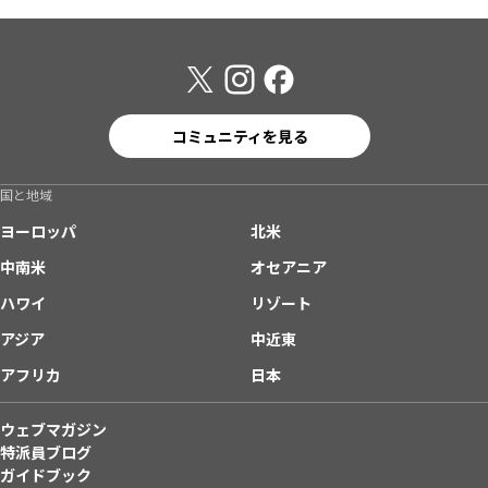
コミュニティを見る
国と地域
ヨーロッパ
北米
中南米
オセアニア
ハワイ
リゾート
アジア
中近東
アフリカ
日本
ウェブマガジン
特派員ブログ
ガイドブック