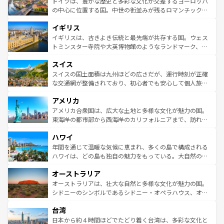
聖堂、美しいビーチ、そして豊かな自然が、訪れる者を心
ドイツは、豊かな歴史と多彩な文化が交差するヨーロッパ
性で訪れる人を魅了する。 なお、新着のスペイン情報は
コ
から魅了する。また、フランスは美食の国としても知ら
の中心に位置する国。中世の街並みが残るロマンチック街
ンテンツ一覧
を参照してほしい。
れ、フランス料理はユネスコ無形文化遺産にも登録されて
道から、未来を先取りするようなモダンな都市まで多様な
イギリス
いる。シャンパンの発祥地であるランス、プロヴァンスの
顔を持つこの国は、どこを歩いても飽きることがない。ベ
香り高いラベンダー畑など、多彩な楽しみ方が可能だ。さ
ルリンの文化的活気、バイエルン州のアルプスの絶景、そ
イギリスは、古きよき伝統と最先端が共存する国。ウェス
らに、パリ以外の地域にも魅力が溢れており、どの街角に
してライン川沿いのワイン畑といった風景は必見。ビール
トミンスター寺院や大英博物館のようなランドマーク、歴
も豊かな歴史と文化が息づいている。パリ以外の個性あふ
とソーセージを味わいながら地元の人と過ごす楽しい時間
史ある大学都市、美しい丘陵地帯や牧歌的な風景など、エ
れる地方に足を運ぶとそれぞれで全く異なる文化を体験で
スイス
は、お酒好きな人にはぜひ体験してほしい。 なお、新着の
リアごとに異なる魅力がある。また、優雅なアフタヌーン
きるだろう。 なお、新着のフランス情報は
コンテンツ一覧
ドイツ情報は
コンテンツ一覧
を参照してほしい。
ティー、ビール好きにはたまらない英国パブ、サッカー観
スイスの国土面積は九州ほどの広さだが、運行時刻が正確
を参照してほしい。
戦など、本場だからこそできる体験も豊富。イギリスを旅
な交通網が整備されており、初心者でも安心して個人旅行
して楽しみつくそう。 なお、新着のイギリス情報は
コンテ
を楽しめる。日本同様に時刻表どおりの旅が可能だ。中世
アメリカ
ンツ一覧
を参照してほしい。
の建物がそのまま残る町や、スイスならではのユニークな
博物館もあり、アルプス観光だけでなく町歩きも満喫する
アメリカ合衆国は、広大な土地と多様な文化が魅力の国。
ことができる。国民の所得が高いため物価も高いが、旅行
東海岸の都市部から西海岸のカリフォルニアまで、訪れる
者向けの交通パス提供のサービスもあり、うまく活用すれ
場所ごとに異なる風景と体験が待っている。ニューヨーク
ハワイ
ば市内交通費無料で観光を楽しむこともできる。 なお、新
のような巨大都市は、観光、ショッピング、エンターテイ
着のスイス情報は
コンテンツ一覧
を参照してほしい。
ンメントが詰まった刺激的なスポットだ。一方、アメリカ
年間を通じて温暖な気候に恵まれ、多くの島で構成される
西部には大自然が広がり、グランドキャニオンやイエロー
ハワイは、どの島も独自の魅力をもっている。大自然の神
ストーン国立公園といった絶景が堪能できる。さらに、南
秘を感じたいなら、火山が生み出した壮大な景観を誇るハ
オーストラリア
部のニューオーリンズでは、音楽と美食が融合した独特の
ワイ島は見逃せない。また、定番の観光地といえばオアフ
文化が魅力。旅行者はアメリカの各地域で異なる魅力を楽
島だが、静かな自然を求めるならマウイ島やカウアイ島が
オーストラリアは、壮大な自然と多様な文化が魅力の国。
しみながら、その多様性と豊かな歴史を感じることができ
おすすめ。エメラルドグリーンに輝く海をはじめ、豊かな
シドニーのシンボルであるシドニー・オペラハウス、オー
るだろう。車でのロードトリップや列車の旅も、アメリカ
文化や歴史が息づいている。「アロハスピリット」と呼ば
ストラリア東海岸北部に広がる大サンゴ礁地帯グレートバ
ならではの贅沢な旅のスタイルだ。 なお、新着のアメリカ
台湾
れるおもてなしの心で訪れる人々を迎えてくれるハワイの
リアリーフや大陸中央部にそびえるウルル（エアーズロッ
情報は
コンテンツ一覧
を参照してほしい。
人々、おいしいローカルフードやハワイアンミュージッ
ク）、タスマニアの美しい原生林やケアンズの熱帯雨林な
日本から約４時間ほどでたどり着く台湾は、多彩な文化と