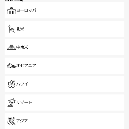
も、旅行者にとっては魅力的なポイント。グルメも豊富
で、ホーカーズは地元の風情を楽しめる外せないスポット
ヨーロッパ
だ。訪れる人を飽きさせないシンガポールで、多様な魅力
を体感しよう。 なお、新着のシンガポール情報は
コンテン
ツ一覧
を参照してほしい。
北米
中南米
オセアニア
ハワイ
リゾート
アジア