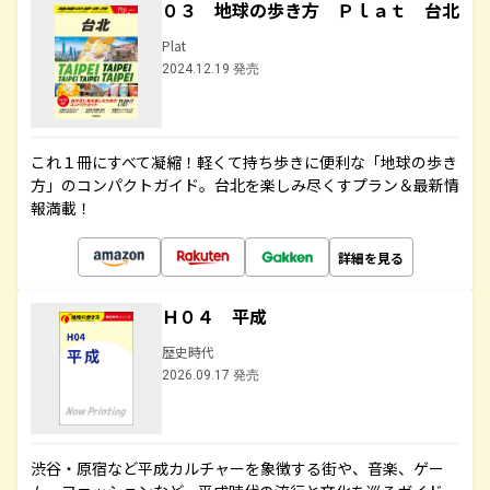
０３ 地球の歩き方 Ｐｌａｔ 台北
Plat
2024.12.19 発売
これ１冊にすべて凝縮！軽くて持ち歩きに便利な「地球の歩き
方」のコンパクトガイド。台北を楽しみ尽くすプラン＆最新情
報満載！
詳細を見る
Ｈ０４ 平成
歴史時代
2026.09.17 発売
渋谷・原宿など平成カルチャーを象徴する街や、音楽、ゲー