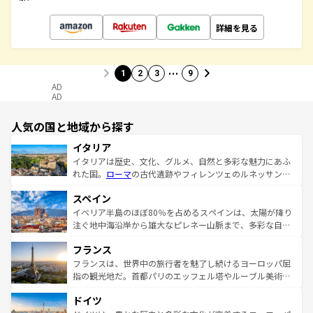
詳細を見る
…
1
2
3
9
AD
AD
人気の国と地域から探す
イタリア
イタリアは歴史、文化、グルメ、自然と多彩な魅力にあふ
れた国。
ローマ
の古代遺跡やフィレンツェのルネッサンス
美術、ヴェネツィアの運河など、歴史あるスポットはもち
スペイン
ろん、トスカーナの美しい田園風景やアマルフィ海岸の絶
景など、自然景観も見逃せない。観光の合間には、本場の
イベリア半島のほぼ80％を占めるスペインは、太陽が降り
ピザやパスタなど、絶品のイタリア料理を堪能することも
注ぐ地中海沿岸から雄大なピレネー山脈まで、多彩な自然
できる。朝目覚めてから夜眠るまで、すべての瞬間を楽し
と文化が詰まったヨーロッパ屈指の旅行先だ。多様な地域
フランス
ませてくれるイタリアで、忘れられない旅をしてみよう！
文化が根付くこの国では、情熱的なフラメンコ、熱気あふ
なお、新着のイタリア情報は
コンテンツ一覧
を参照してほ
れる闘牛、そして美味しいタパスが生活の一部となってい
フランスは、世界中の旅行者を魅了し続けるヨーロッパ屈
しい。
る。首都マドリードの洗練された雰囲気や、バルセロナの
指の観光地だ。首都パリのエッフェル塔やルーブル美術館
アートに溢れた街角から、地方では古代ローマ遺跡や中世
といった象徴的なスポットから、田舎町の古風な美しさま
ドイツ
の城塞都市、穏やかなビーチリゾートまで多彩な表情を見
で、幅広い魅力が詰まっている。華麗な宮殿、歴史的な大
せる。地方によって風土や気候が異なるスペインはその個