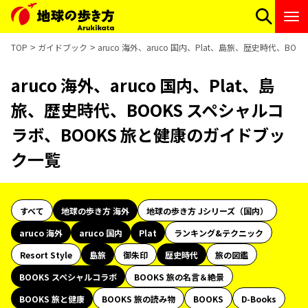
TOP
ガイドブック
aruco 海外、aruco 国内、Plat、島旅、歴史時代、B
aruco 海外、aruco 国内、Plat、島
旅、歴史時代、BOOKS スペシャルコ
ラボ、BOOKS 旅と健康のガイドブッ
ク一覧
すべて
地球の歩き方 海外
地球の歩き方 Jシリーズ（国内）
aruco 海外
aruco 国内
Plat
ランキング&テクニック
Resort Style
島旅
御朱印
歴史時代
旅の図鑑
BOOKS スペシャルコラボ
BOOKS 旅の名言＆絶景
BOOKS 旅と健康
BOOKS 旅の読み物
BOOKS
D-Books