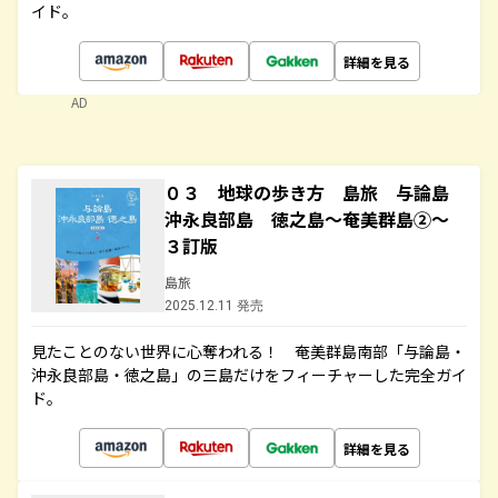
イド。
詳細を見る
AD
０３ 地球の歩き方 島旅 与論島
沖永良部島 徳之島～奄美群島②～
３訂版
島旅
2025.12.11 発売
見たことのない世界に心奪われる！ 奄美群島南部「与論島・
沖永良部島・徳之島」の三島だけをフィーチャーした完全ガイ
ド。
詳細を見る