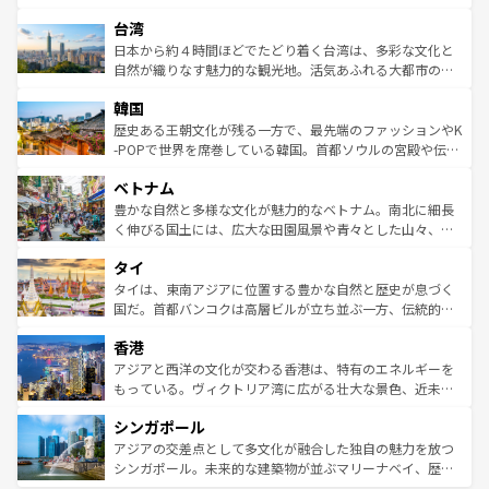
ならではの贅沢な旅のスタイルだ。 なお、新着のアメリカ
れるおもてなしの心で訪れる人々を迎えてくれるハワイの
ストラリア東海岸北部に広がる大サンゴ礁地帯グレートバ
情報は
コンテンツ一覧
を参照してほしい。
人々、おいしいローカルフードやハワイアンミュージッ
台湾
リアリーフや大陸中央部にそびえるウルル（エアーズロッ
ク、伝統的なフラダンスなど、すべてがハワイの魅力を彩
ク）、タスマニアの美しい原生林やケアンズの熱帯雨林な
日本から約４時間ほどでたどり着く台湾は、多彩な文化と
っている。訪れるたびに新しい発見と感動が待っているハ
ど、見どころがたくさん。また、カフェやワイン、オージ
自然が織りなす魅力的な観光地。活気あふれる大都市の台
ワイを、存分に味わってほしい。 なお、新着のハワイ情報
ービーフなどの食文化も豊かで、美味しいものであふれて
北やノスタルジックな町並みが人気な九份（ジォウフェ
は
コンテンツ一覧
を参照してほしい。
韓国
いる。アクティビティも充実しており、サーフィンやダイ
ン）、静ひつな山岳地帯である台湾東部など、都市の喧騒
ビング、ハイキングなど、アウトドア好きにはたまらな
と山間の静けさが共存しており、訪れる人に新しい発見と
歴史ある王朝文化が残る一方で、最先端のファッションやK
い。オーストラリアの多彩な魅力を存分に味わいつくそ
驚きをもたらしてくれる。また、奥深い台湾の食文化も魅
-POPで世界を席巻している韓国。首都ソウルの宮殿や伝統
う。 なお、新着のオーストラリア情報は
コンテンツ一覧
を
力で、夜市などの屋台グルメから高級料理、ヘルシーで美
家屋が並ぶエリアでは韓国の歴史と文化に浸ることがで
参照してほしい。
ベトナム
容にもいいと評判のスイーツなど、バラエティ豊かな料理
き、地方に足を延ばせば四季折々の自然美を楽しむことが
が味わえる。 なお、新着の台湾情報は
コンテンツ一覧
を参
できる。そして、キムチや焼肉、絶品のストリートフード
豊かな自然と多様な文化が魅力的なベトナム。南北に細長
照してほしい。
まで、さまざまな韓国料理が待っている。夜には、韓国な
く伸びる国土には、広大な田園風景や青々とした山々、世
らではのナイトライフも堪能できる。あたたかいホスピタ
界遺産に登録された壮大な自然景観が点在し、都市部では
タイ
リティに包まれながら、韓国の多彩な魅力を心ゆくまで味
急速な発展と共に伝統が息づく。ハノイの古い町並みやホ
わってみてほしい。 なお、新着の韓国情報は
コンテンツ一
ーチミン市のフランス統治時代の建物も、独特の雰囲気を
タイは、東南アジアに位置する豊かな自然と歴史が息づく
覧
を参照してほしい。
醸し出している。また、バラエティの豊かさとおいしさで
国だ。首都バンコクは高層ビルが立ち並ぶ一方、伝統的な
世界中の食通を魅了してやまないベトナム料理も魅力のひ
寺院や市場がいたるところに点在し、古きよき文化と現代
香港
とつ。フォーやバインミー、ベトナムコーヒーなどは、ぜ
の活気が交差している。北部ではチェンマイなどの山岳地
ひ現地で味わいたい。どの地域を訪れてもあたたかい人々
帯で自然と触れ合い、南部ではプーケットやクラビの美し
アジアと西洋の文化が交わる香港は、特有のエネルギーを
が旅行者を迎えてくれるので、きっと忘れられない旅にな
いビーチでリゾート気分を楽しむことができる。タイ料理
もっている。ヴィクトリア湾に広がる壮大な景色、近未来
るはずだ。 なお、新着のベトナム情報は
コンテンツ一覧
を
は世界的に有名で、屋台から高級レストランまで味覚を刺
的なアートスポット、そして歴史と現代が融合した町並
参照してほしい。
シンガポール
激する。気候は一年中温暖で、どの季節にも異なる楽しみ
み、どこを訪れても感動するはず。観光スポットが密集し
が待っている。親しみやすいタイの人々、仏教を中心とし
ており、効率よく見どころを回れるのも魅力。息をのむよ
アジアの交差点として多文化が融合した独自の魅力を放つ
た文化、そして多様な観光資源が、訪れる旅人を魅了し続
うな絶景から文化的な体験まで、香港を存分に楽しみ尽く
シンガポール。未来的な建築物が並ぶマリーナベイ、歴史
ける。 なお、新着のタイ情報は
コンテンツ一覧
を参照して
そう。 なお、新着の香港情報は
コンテンツ一覧
を参照して
と伝統を感じられるエスニックタウン、多数の緑豊かな公