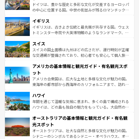
ンテンツ一覧
を参照してほしい。
から魅了する。また、フランスは美食の国としても知ら
ドイツは、豊かな歴史と多彩な文化が交差するヨーロッパ
れ、フランス料理はユネスコ無形文化遺産にも登録されて
の中心に位置する国。中世の街並みが残るロマンチック街
いる。シャンパンの発祥地であるランス、プロヴァンスの
道から、未来を先取りするようなモダンな都市まで多様な
香り高いラベンダー畑など、多彩な楽しみ方が可能だ。さ
イギリス
顔を持つこの国は、どこを歩いても飽きることがない。ベ
らに、パリ以外の地域にも魅力が溢れており、どの街角に
ルリンの文化的活気、バイエルン州のアルプスの絶景、そ
イギリスは、古きよき伝統と最先端が共存する国。ウェス
も豊かな歴史と文化が息づいている。パリ以外の個性あふ
してライン川沿いのワイン畑といった風景は必見。ビール
トミンスター寺院や大英博物館のようなランドマーク、歴
れる地方に足を運ぶとそれぞれで全く異なる文化を体験で
とソーセージを味わいながら地元の人と過ごす楽しい時間
史ある大学都市、美しい丘陵地帯や牧歌的な風景など、エ
きるだろう。 なお、新着のフランス情報は
コンテンツ一覧
スイス
は、お酒好きな人にはぜひ体験してほしい。 なお、新着の
リアごとに異なる魅力がある。また、優雅なアフタヌーン
を参照してほしい。
ドイツ情報は
コンテンツ一覧
を参照してほしい。
ティー、ビール好きにはたまらない英国パブ、サッカー観
スイスの国土面積は九州ほどの広さだが、運行時刻が正確
戦など、本場だからこそできる体験も豊富。イギリスを旅
な交通網が整備されており、初心者でも安心して個人旅行
して楽しみつくそう。 なお、新着のイギリス情報は
コンテ
を楽しめる。日本同様に時刻表どおりの旅が可能だ。中世
アメリカの基本情報と観光ガイド・有名観光スポ
ンツ一覧
を参照してほしい。
の建物がそのまま残る町や、スイスならではのユニークな
博物館もあり、アルプス観光だけでなく町歩きも満喫する
ット
ことができる。国民の所得が高いため物価も高いが、旅行
アメリカ合衆国は、広大な土地と多様な文化が魅力の国。
者向けの交通パス提供のサービスもあり、うまく活用すれ
東海岸の都市部から西海岸のカリフォルニアまで、訪れる
ば市内交通費無料で観光を楽しむこともできる。 なお、新
場所ごとに異なる風景と体験が待っている。ニューヨーク
着のスイス情報は
コンテンツ一覧
を参照してほしい。
ハワイ
のような巨大都市は、観光、ショッピング、エンターテイ
ンメントが詰まった刺激的なスポットだ。一方、アメリカ
年間を通じて温暖な気候に恵まれ、多くの島で構成される
西部には大自然が広がり、グランドキャニオンやイエロー
ハワイは、どの島も独自の魅力をもっている。大自然の神
ストーン国立公園といった絶景が堪能できる。さらに、南
秘を感じたいなら、火山が生み出した壮大な景観を誇るハ
オーストラリアの基本情報と観光ガイド・有名観
部のニューオーリンズでは、音楽と美食が融合した独特の
ワイ島は見逃せない。また、定番の観光地といえばオアフ
文化が魅力。旅行者はアメリカの各地域で異なる魅力を楽
島だが、静かな自然を求めるならマウイ島やカウアイ島が
光スポット
しみながら、その多様性と豊かな歴史を感じることができ
おすすめ。エメラルドグリーンに輝く海をはじめ、豊かな
オーストラリアは、壮大な自然と多様な文化が魅力の国。
るだろう。車でのロードトリップや列車の旅も、アメリカ
文化や歴史が息づいている。「アロハスピリット」と呼ば
シドニーのシンボルであるシドニー・オペラハウス、オー