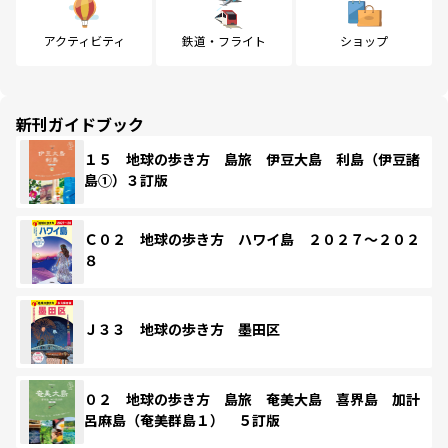
アクティビティ
鉄道・フライト
ショップ
新刊ガイドブック
１５ 地球の歩き方 島旅 伊豆大島 利島（伊豆諸
島①）３訂版
Ｃ０２ 地球の歩き方 ハワイ島 ２０２７～２０２
８
Ｊ３３ 地球の歩き方 墨田区
０２ 地球の歩き方 島旅 奄美大島 喜界島 加計
呂麻島（奄美群島１） ５訂版