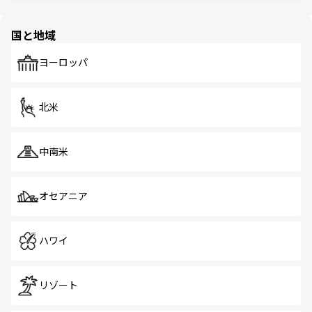
ほしい。
ほしい。
園や自然保護区など、自然が調和した近代的な景観と文化
の多様性あふれるカラフルな町は、どこを歩いても新しい
国と地域
発見がある。さらに、治安のよさや充実した公共交通機関
も、旅行者にとっては魅力的なポイント。グルメも豊富
で、ホーカーズは地元の風情を楽しめる外せないスポット
ヨーロッパ
だ。訪れる人を飽きさせないシンガポールで、多様な魅力
を体感しよう。 なお、新着のシンガポール情報は
コンテン
ツ一覧
を参照してほしい。
北米
中南米
オセアニア
ハワイ
リゾート