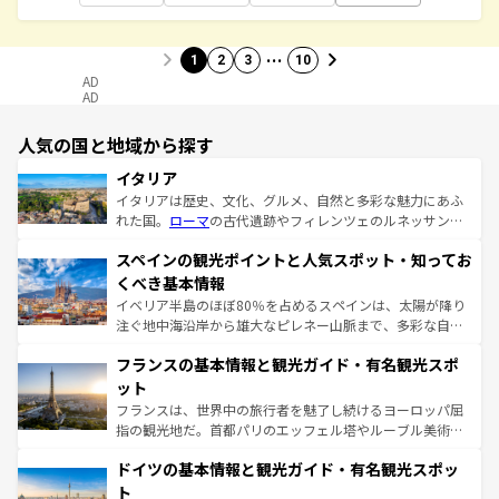
…
1
2
3
10
AD
AD
人気の国と地域から探す
イタリア
イタリアは歴史、文化、グルメ、自然と多彩な魅力にあふ
れた国。
ローマ
の古代遺跡やフィレンツェのルネッサンス
美術、ヴェネツィアの運河など、歴史あるスポットはもち
スペインの観光ポイントと人気スポット・知ってお
ろん、トスカーナの美しい田園風景やアマルフィ海岸の絶
景など、自然景観も見逃せない。観光の合間には、本場の
くべき基本情報
ピザやパスタなど、絶品のイタリア料理を堪能することも
イベリア半島のほぼ80％を占めるスペインは、太陽が降り
できる。朝目覚めてから夜眠るまで、すべての瞬間を楽し
注ぐ地中海沿岸から雄大なピレネー山脈まで、多彩な自然
ませてくれるイタリアで、忘れられない旅をしてみよう！
と文化が詰まったヨーロッパ屈指の旅行先だ。多様な地域
なお、新着のイタリア情報は
コンテンツ一覧
を参照してほ
フランスの基本情報と観光ガイド・有名観光スポ
文化が根付くこの国では、情熱的なフラメンコ、熱気あふ
しい。
れる闘牛、そして美味しいタパスが生活の一部となってい
ット
る。首都マドリードの洗練された雰囲気や、バルセロナの
フランスは、世界中の旅行者を魅了し続けるヨーロッパ屈
アートに溢れた街角から、地方では古代ローマ遺跡や中世
指の観光地だ。首都パリのエッフェル塔やルーブル美術館
の城塞都市、穏やかなビーチリゾートまで多彩な表情を見
といった象徴的なスポットから、田舎町の古風な美しさま
せる。地方によって風土や気候が異なるスペインはその個
ドイツの基本情報と観光ガイド・有名観光スポッ
で、幅広い魅力が詰まっている。華麗な宮殿、歴史的な大
性で訪れる人を魅了する。 なお、新着のスペイン情報は
コ
聖堂、美しいビーチ、そして豊かな自然が、訪れる者を心
ト