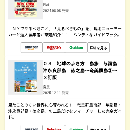
Plat
2024.08.08 発売
「ＮＹでやるべきこと」「見るべきもの」を、現地ニューヨー
カーと達人編集者が厳選紹介！！ ハンディなガイドブック。
詳細を見る
０３ 地球の歩き方 島旅 与論島
沖永良部島 徳之島～奄美群島②～
３訂版
島旅
2025.12.11 発売
見たことのない世界に心奪われる！ 奄美群島南部「与論島・
沖永良部島・徳之島」の三島だけをフィーチャーした完全ガイ
ド。