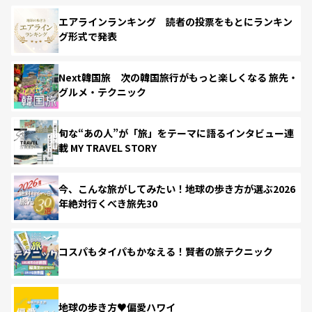
エアラインランキング 読者の投票をもとにランキン
グ形式で発表
Next韓国旅 次の韓国旅行がもっと楽しくなる 旅先・
グルメ・テクニック
旬な“あの人”が「旅」をテーマに語るインタビュー連
載 MY TRAVEL STORY
今、こんな旅がしてみたい！地球の歩き方が選ぶ2026
年絶対行くべき旅先30
コスパもタイパもかなえる！賢者の旅テクニック
地球の歩き方♥偏愛ハワイ