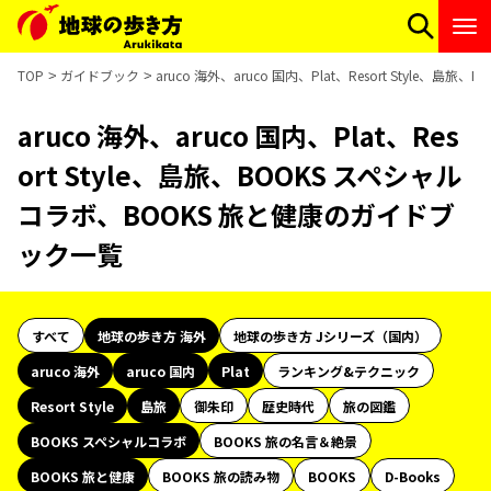
TOP
ガイドブック
aruco 海外、aruco 国内、Plat、Resort Style
aruco 海外、aruco 国内、Plat、Res
ort Style、島旅、BOOKS スペシャル
コラボ、BOOKS 旅と健康のガイドブ
ック一覧
すべて
地球の歩き方 海外
地球の歩き方 Jシリーズ（国内）
aruco 海外
aruco 国内
Plat
ランキング&テクニック
Resort Style
島旅
御朱印
歴史時代
旅の図鑑
BOOKS スペシャルコラボ
BOOKS 旅の名言＆絶景
BOOKS 旅と健康
BOOKS 旅の読み物
BOOKS
D-Books