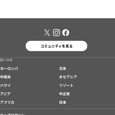
コミュニティを見る
国と地域
ヨーロッパ
北米
中南米
オセアニア
ハワイ
リゾート
アジア
中近東
アフリカ
日本
ウェブマガジン