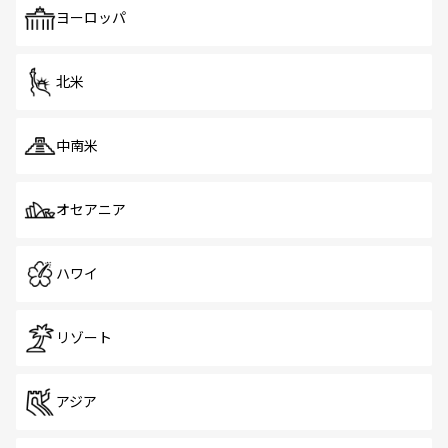
で、ホーカーズは地元の風情を楽しめる外せないスポット
ヨーロッパ
だ。訪れる人を飽きさせないシンガポールで、多様な魅力
を体感しよう。 なお、新着のシンガポール情報は
コンテン
ツ一覧
を参照してほしい。
北米
中南米
オセアニア
ハワイ
リゾート
アジア