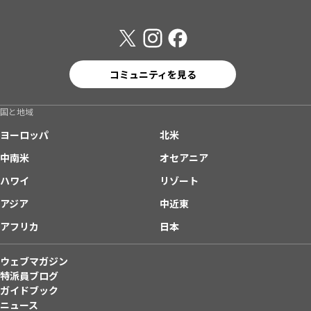
コミュニティを見る
国と地域
ヨーロッパ
北米
中南米
オセアニア
ハワイ
リゾート
アジア
中近東
アフリカ
日本
ウェブマガジン
特派員ブログ
ガイドブック
ニュース