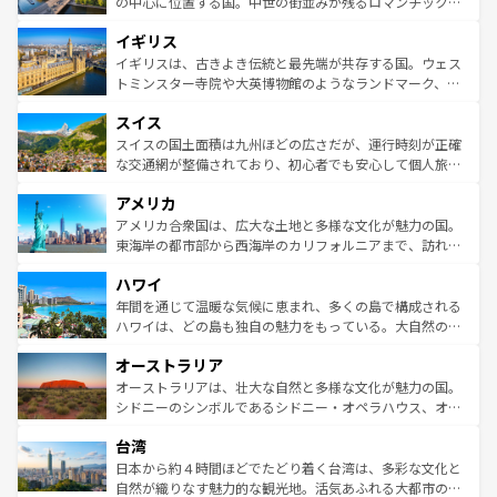
から魅了する。また、フランスは美食の国としても知ら
の中心に位置する国。中世の街並みが残るロマンチック街
れ、フランス料理はユネスコ無形文化遺産にも登録されて
道から、未来を先取りするようなモダンな都市まで多様な
イギリス
いる。シャンパンの発祥地であるランス、プロヴァンスの
顔を持つこの国は、どこを歩いても飽きることがない。ベ
香り高いラベンダー畑など、多彩な楽しみ方が可能だ。さ
ルリンの文化的活気、バイエルン州のアルプスの絶景、そ
イギリスは、古きよき伝統と最先端が共存する国。ウェス
らに、パリ以外の地域にも魅力が溢れており、どの街角に
してライン川沿いのワイン畑といった風景は必見。ビール
トミンスター寺院や大英博物館のようなランドマーク、歴
も豊かな歴史と文化が息づいている。パリ以外の個性あふ
とソーセージを味わいながら地元の人と過ごす楽しい時間
史ある大学都市、美しい丘陵地帯や牧歌的な風景など、エ
れる地方に足を運ぶとそれぞれで全く異なる文化を体験で
スイス
は、お酒好きな人にはぜひ体験してほしい。 なお、新着の
リアごとに異なる魅力がある。また、優雅なアフタヌーン
きるだろう。 なお、新着のフランス情報は
コンテンツ一覧
ドイツ情報は
コンテンツ一覧
を参照してほしい。
ティー、ビール好きにはたまらない英国パブ、サッカー観
スイスの国土面積は九州ほどの広さだが、運行時刻が正確
を参照してほしい。
戦など、本場だからこそできる体験も豊富。イギリスを旅
な交通網が整備されており、初心者でも安心して個人旅行
して楽しみつくそう。 なお、新着のイギリス情報は
コンテ
を楽しめる。日本同様に時刻表どおりの旅が可能だ。中世
アメリカ
ンツ一覧
を参照してほしい。
の建物がそのまま残る町や、スイスならではのユニークな
博物館もあり、アルプス観光だけでなく町歩きも満喫する
アメリカ合衆国は、広大な土地と多様な文化が魅力の国。
ことができる。国民の所得が高いため物価も高いが、旅行
東海岸の都市部から西海岸のカリフォルニアまで、訪れる
者向けの交通パス提供のサービスもあり、うまく活用すれ
場所ごとに異なる風景と体験が待っている。ニューヨーク
ハワイ
ば市内交通費無料で観光を楽しむこともできる。 なお、新
のような巨大都市は、観光、ショッピング、エンターテイ
着のスイス情報は
コンテンツ一覧
を参照してほしい。
ンメントが詰まった刺激的なスポットだ。一方、アメリカ
年間を通じて温暖な気候に恵まれ、多くの島で構成される
西部には大自然が広がり、グランドキャニオンやイエロー
ハワイは、どの島も独自の魅力をもっている。大自然の神
ストーン国立公園といった絶景が堪能できる。さらに、南
秘を感じたいなら、火山が生み出した壮大な景観を誇るハ
オーストラリア
部のニューオーリンズでは、音楽と美食が融合した独特の
ワイ島は見逃せない。また、定番の観光地といえばオアフ
文化が魅力。旅行者はアメリカの各地域で異なる魅力を楽
島だが、静かな自然を求めるならマウイ島やカウアイ島が
オーストラリアは、壮大な自然と多様な文化が魅力の国。
しみながら、その多様性と豊かな歴史を感じることができ
おすすめ。エメラルドグリーンに輝く海をはじめ、豊かな
シドニーのシンボルであるシドニー・オペラハウス、オー
るだろう。車でのロードトリップや列車の旅も、アメリカ
文化や歴史が息づいている。「アロハスピリット」と呼ば
ストラリア東海岸北部に広がる大サンゴ礁地帯グレートバ
ならではの贅沢な旅のスタイルだ。 なお、新着のアメリカ
台湾
れるおもてなしの心で訪れる人々を迎えてくれるハワイの
リアリーフや大陸中央部にそびえるウルル（エアーズロッ
情報は
コンテンツ一覧
を参照してほしい。
人々、おいしいローカルフードやハワイアンミュージッ
ク）、タスマニアの美しい原生林やケアンズの熱帯雨林な
日本から約４時間ほどでたどり着く台湾は、多彩な文化と
ク、伝統的なフラダンスなど、すべてがハワイの魅力を彩
ど、見どころがたくさん。また、カフェやワイン、オージ
自然が織りなす魅力的な観光地。活気あふれる大都市の台