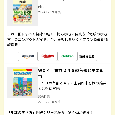
Plat
2024.12.19 発売
これ１冊にすべて凝縮！軽くて持ち歩きに便利な「地球の歩き
方」のコンパクトガイド。台北を楽しみ尽くすプラン＆最新情
報満載！
詳細を見る
Ｗ０４ 世界２４６の首都と主要都
市
１９９の首都と４７の主要都市を旅の雑学
とともに解説
旅の図鑑
2021.03.18 発売
「地球の歩き方」図鑑シリーズから、第４弾が登場！