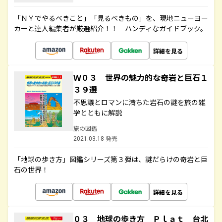
「ＮＹでやるべきこと」「見るべきもの」を、現地ニューヨー
カーと達人編集者が厳選紹介！！ ハンディなガイドブック。
詳細を見る
Ｗ０３ 世界の魅力的な奇岩と巨石１
３９選
不思議とロマンに満ちた岩石の謎を旅の雑
学とともに解説
旅の図鑑
2021.03.18 発売
「地球の歩き方」図鑑シリーズ第３弾は、謎だらけの奇岩と巨
石の世界！
詳細を見る
０３ 地球の歩き方 Ｐｌａｔ 台北