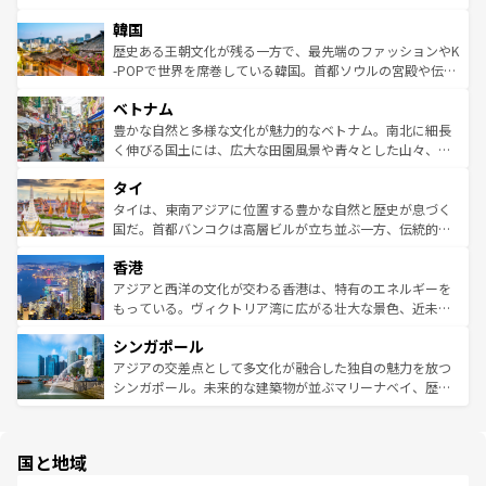
っている。訪れるたびに新しい発見と感動が待っているハ
ービーフなどの食文化も豊かで、美味しいものであふれて
北やノスタルジックな町並みが人気な九份（ジォウフェ
ワイを、存分に味わってほしい。 なお、新着のハワイ情報
韓国
いる。アクティビティも充実しており、サーフィンやダイ
ン）、静ひつな山岳地帯である台湾東部など、都市の喧騒
は
コンテンツ一覧
を参照してほしい。
ビング、ハイキングなど、アウトドア好きにはたまらな
と山間の静けさが共存しており、訪れる人に新しい発見と
歴史ある王朝文化が残る一方で、最先端のファッションやK
い。オーストラリアの多彩な魅力を存分に味わいつくそ
驚きをもたらしてくれる。また、奥深い台湾の食文化も魅
-POPで世界を席巻している韓国。首都ソウルの宮殿や伝統
う。 なお、新着のオーストラリア情報は
コンテンツ一覧
を
力で、夜市などの屋台グルメから高級料理、ヘルシーで美
家屋が並ぶエリアでは韓国の歴史と文化に浸ることがで
参照してほしい。
ベトナム
容にもいいと評判のスイーツなど、バラエティ豊かな料理
き、地方に足を延ばせば四季折々の自然美を楽しむことが
が味わえる。 なお、新着の台湾情報は
コンテンツ一覧
を参
できる。そして、キムチや焼肉、絶品のストリートフード
豊かな自然と多様な文化が魅力的なベトナム。南北に細長
照してほしい。
まで、さまざまな韓国料理が待っている。夜には、韓国な
く伸びる国土には、広大な田園風景や青々とした山々、世
らではのナイトライフも堪能できる。あたたかいホスピタ
界遺産に登録された壮大な自然景観が点在し、都市部では
タイ
リティに包まれながら、韓国の多彩な魅力を心ゆくまで味
急速な発展と共に伝統が息づく。ハノイの古い町並みやホ
わってみてほしい。 なお、新着の韓国情報は
コンテンツ一
ーチミン市のフランス統治時代の建物も、独特の雰囲気を
タイは、東南アジアに位置する豊かな自然と歴史が息づく
覧
を参照してほしい。
醸し出している。また、バラエティの豊かさとおいしさで
国だ。首都バンコクは高層ビルが立ち並ぶ一方、伝統的な
世界中の食通を魅了してやまないベトナム料理も魅力のひ
寺院や市場がいたるところに点在し、古きよき文化と現代
香港
とつ。フォーやバインミー、ベトナムコーヒーなどは、ぜ
の活気が交差している。北部ではチェンマイなどの山岳地
ひ現地で味わいたい。どの地域を訪れてもあたたかい人々
帯で自然と触れ合い、南部ではプーケットやクラビの美し
アジアと西洋の文化が交わる香港は、特有のエネルギーを
が旅行者を迎えてくれるので、きっと忘れられない旅にな
いビーチでリゾート気分を楽しむことができる。タイ料理
もっている。ヴィクトリア湾に広がる壮大な景色、近未来
るはずだ。 なお、新着のベトナム情報は
コンテンツ一覧
を
は世界的に有名で、屋台から高級レストランまで味覚を刺
的なアートスポット、そして歴史と現代が融合した町並
参照してほしい。
シンガポール
激する。気候は一年中温暖で、どの季節にも異なる楽しみ
み、どこを訪れても感動するはず。観光スポットが密集し
が待っている。親しみやすいタイの人々、仏教を中心とし
ており、効率よく見どころを回れるのも魅力。息をのむよ
アジアの交差点として多文化が融合した独自の魅力を放つ
た文化、そして多様な観光資源が、訪れる旅人を魅了し続
うな絶景から文化的な体験まで、香港を存分に楽しみ尽く
シンガポール。未来的な建築物が並ぶマリーナベイ、歴史
ける。 なお、新着のタイ情報は
コンテンツ一覧
を参照して
そう。 なお、新着の香港情報は
コンテンツ一覧
を参照して
と伝統を感じられるエスニックタウン、多数の緑豊かな公
ほしい。
ほしい。
園や自然保護区など、自然が調和した近代的な景観と文化
の多様性あふれるカラフルな町は、どこを歩いても新しい
国と地域
発見がある。さらに、治安のよさや充実した公共交通機関
も、旅行者にとっては魅力的なポイント。グルメも豊富