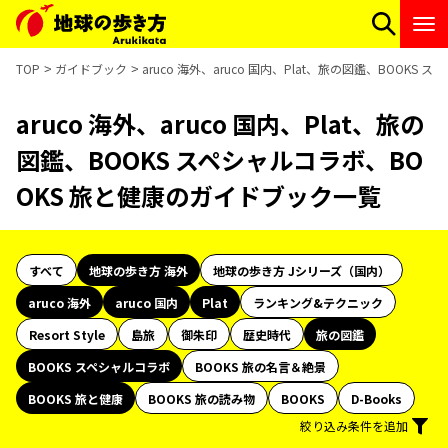
TOP
ガイドブック
aruco 海外、aruco 国内、Plat、旅の図鑑、BOOK
aruco 海外、aruco 国内、Plat、旅の
図鑑、BOOKS スペシャルコラボ、BO
OKS 旅と健康のガイドブック一覧
すべて
地球の歩き方 海外
地球の歩き方 Jシリーズ（国内）
aruco 海外
aruco 国内
Plat
ランキング&テクニック
Resort Style
島旅
御朱印
歴史時代
旅の図鑑
BOOKS スペシャルコラボ
BOOKS 旅の名言＆絶景
BOOKS 旅と健康
BOOKS 旅の読み物
BOOKS
D-Books
絞り込み条件を追加