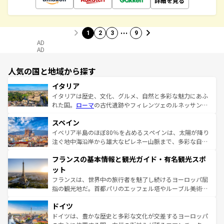
詳細を見る
…
1
2
3
9
AD
AD
人気の国と地域から探す
イタリア
イタリアは歴史、文化、グルメ、自然と多彩な魅力にあふ
れた国。
ローマ
の古代遺跡やフィレンツェのルネッサンス
美術、ヴェネツィアの運河など、歴史あるスポットはもち
スペイン
ろん、トスカーナの美しい田園風景やアマルフィ海岸の絶
景など、自然景観も見逃せない。観光の合間には、本場の
イベリア半島のほぼ80％を占めるスペインは、太陽が降り
ピザやパスタなど、絶品のイタリア料理を堪能することも
注ぐ地中海沿岸から雄大なピレネー山脈まで、多彩な自然
できる。朝目覚めてから夜眠るまで、すべての瞬間を楽し
と文化が詰まったヨーロッパ屈指の旅行先だ。多様な地域
フランスの基本情報と観光ガイド・有名観光スポ
ませてくれるイタリアで、忘れられない旅をしてみよう！
文化が根付くこの国では、情熱的なフラメンコ、熱気あふ
なお、新着のイタリア情報は
コンテンツ一覧
を参照してほ
れる闘牛、そして美味しいタパスが生活の一部となってい
ット
しい。
る。首都マドリードの洗練された雰囲気や、バルセロナの
フランスは、世界中の旅行者を魅了し続けるヨーロッパ屈
アートに溢れた街角から、地方では古代ローマ遺跡や中世
指の観光地だ。首都パリのエッフェル塔やルーブル美術館
の城塞都市、穏やかなビーチリゾートまで多彩な表情を見
といった象徴的なスポットから、田舎町の古風な美しさま
せる。地方によって風土や気候が異なるスペインはその個
ドイツ
で、幅広い魅力が詰まっている。華麗な宮殿、歴史的な大
性で訪れる人を魅了する。 なお、新着のスペイン情報は
コ
聖堂、美しいビーチ、そして豊かな自然が、訪れる者を心
ドイツは、豊かな歴史と多彩な文化が交差するヨーロッパ
ンテンツ一覧
を参照してほしい。