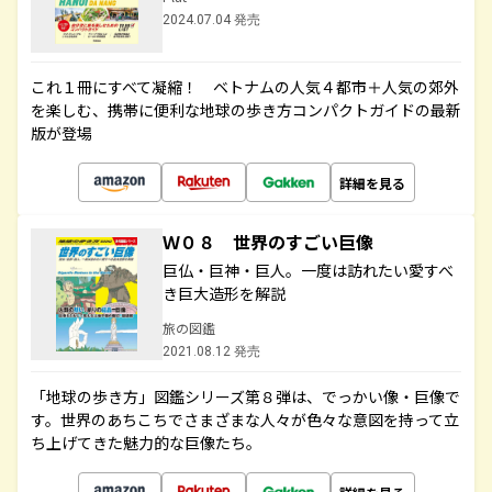
2024.07.04 発売
これ１冊にすべて凝縮！ ベトナムの人気４都市＋人気の郊外
を楽しむ、携帯に便利な地球の歩き方コンパクトガイドの最新
版が登場
詳細を見る
Ｗ０８ 世界のすごい巨像
巨仏・巨神・巨人。一度は訪れたい愛すべ
き巨大造形を解説
旅の図鑑
2021.08.12 発売
「地球の歩き方」図鑑シリーズ第８弾は、でっかい像・巨像で
す。世界のあちこちでさまざまな人々が色々な意図を持って立
ち上げてきた魅力的な巨像たち。