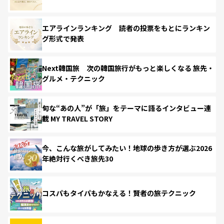
エアラインランキング 読者の投票をもとにランキン
グ形式で発表
Next韓国旅 次の韓国旅行がもっと楽しくなる 旅先・
グルメ・テクニック
旬な“あの人”が「旅」をテーマに語るインタビュー連
載 MY TRAVEL STORY
今、こんな旅がしてみたい！地球の歩き方が選ぶ2026
年絶対行くべき旅先30
コスパもタイパもかなえる！賢者の旅テクニック