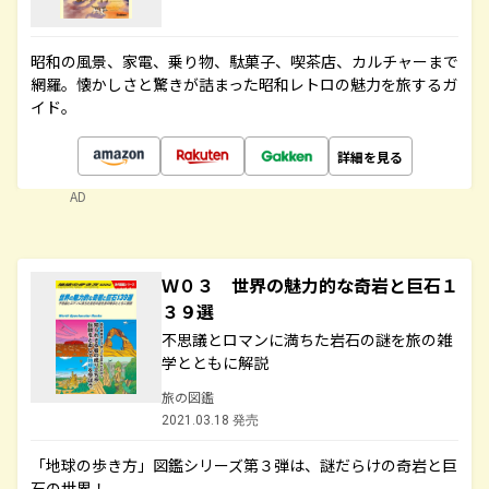
昭和の風景、家電、乗り物、駄菓子、喫茶店、カルチャーまで
網羅。懐かしさと驚きが詰まった昭和レトロの魅力を旅するガ
イド。
詳細を見る
AD
Ｗ０３ 世界の魅力的な奇岩と巨石１
３９選
不思議とロマンに満ちた岩石の謎を旅の雑
学とともに解説
旅の図鑑
2021.03.18 発売
「地球の歩き方」図鑑シリーズ第３弾は、謎だらけの奇岩と巨
石の世界！