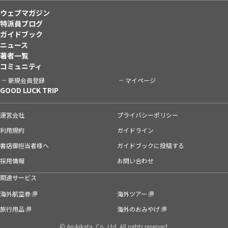
ウェブマガジン
特派員ブログ
ガイドブック
ニュース
著者一覧
コミュニティ
新規会員登録
マイページ
GOOD LUCK TRIP
運営会社
プライバシーポリシー
利用規約
ガイドライン
書店御担当者様へ
ガイドブックに投稿する
採用情報
お問い合わせ
関連サービス
海外航空券
海外ツアー
旅行用品
海外のおみやげ
© Arukikata. Co.,Ltd. All rights reserved.