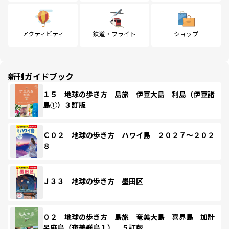
アクティビティ
鉄道・フライト
ショップ
新刊ガイドブック
１５ 地球の歩き方 島旅 伊豆大島 利島（伊豆諸
島①）３訂版
Ｃ０２ 地球の歩き方 ハワイ島 ２０２７～２０２
８
Ｊ３３ 地球の歩き方 墨田区
０２ 地球の歩き方 島旅 奄美大島 喜界島 加計
呂麻島（奄美群島１） ５訂版