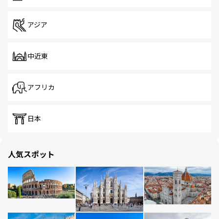
アジア
中近東
アフリカ
日本
人気スポット