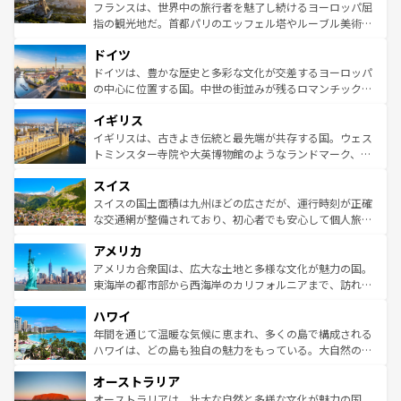
しい。
る。首都マドリードの洗練された雰囲気や、バルセロナの
フランスは、世界中の旅行者を魅了し続けるヨーロッパ屈
アートに溢れた街角から、地方では古代ローマ遺跡や中世
指の観光地だ。首都パリのエッフェル塔やルーブル美術館
の城塞都市、穏やかなビーチリゾートまで多彩な表情を見
といった象徴的なスポットから、田舎町の古風な美しさま
せる。地方によって風土や気候が異なるスペインはその個
ドイツ
で、幅広い魅力が詰まっている。華麗な宮殿、歴史的な大
性で訪れる人を魅了する。 なお、新着のスペイン情報は
コ
聖堂、美しいビーチ、そして豊かな自然が、訪れる者を心
ドイツは、豊かな歴史と多彩な文化が交差するヨーロッパ
ンテンツ一覧
を参照してほしい。
から魅了する。また、フランスは美食の国としても知ら
の中心に位置する国。中世の街並みが残るロマンチック街
れ、フランス料理はユネスコ無形文化遺産にも登録されて
道から、未来を先取りするようなモダンな都市まで多様な
イギリス
いる。シャンパンの発祥地であるランス、プロヴァンスの
顔を持つこの国は、どこを歩いても飽きることがない。ベ
香り高いラベンダー畑など、多彩な楽しみ方が可能だ。さ
ルリンの文化的活気、バイエルン州のアルプスの絶景、そ
イギリスは、古きよき伝統と最先端が共存する国。ウェス
らに、パリ以外の地域にも魅力が溢れており、どの街角に
してライン川沿いのワイン畑といった風景は必見。ビール
トミンスター寺院や大英博物館のようなランドマーク、歴
も豊かな歴史と文化が息づいている。パリ以外の個性あふ
とソーセージを味わいながら地元の人と過ごす楽しい時間
史ある大学都市、美しい丘陵地帯や牧歌的な風景など、エ
れる地方に足を運ぶとそれぞれで全く異なる文化を体験で
スイス
は、お酒好きな人にはぜひ体験してほしい。 なお、新着の
リアごとに異なる魅力がある。また、優雅なアフタヌーン
きるだろう。 なお、新着のフランス情報は
コンテンツ一覧
ドイツ情報は
コンテンツ一覧
を参照してほしい。
ティー、ビール好きにはたまらない英国パブ、サッカー観
スイスの国土面積は九州ほどの広さだが、運行時刻が正確
を参照してほしい。
戦など、本場だからこそできる体験も豊富。イギリスを旅
な交通網が整備されており、初心者でも安心して個人旅行
して楽しみつくそう。 なお、新着のイギリス情報は
コンテ
を楽しめる。日本同様に時刻表どおりの旅が可能だ。中世
アメリカ
ンツ一覧
を参照してほしい。
の建物がそのまま残る町や、スイスならではのユニークな
博物館もあり、アルプス観光だけでなく町歩きも満喫する
アメリカ合衆国は、広大な土地と多様な文化が魅力の国。
ことができる。国民の所得が高いため物価も高いが、旅行
東海岸の都市部から西海岸のカリフォルニアまで、訪れる
者向けの交通パス提供のサービスもあり、うまく活用すれ
場所ごとに異なる風景と体験が待っている。ニューヨーク
ハワイ
ば市内交通費無料で観光を楽しむこともできる。 なお、新
のような巨大都市は、観光、ショッピング、エンターテイ
着のスイス情報は
コンテンツ一覧
を参照してほしい。
ンメントが詰まった刺激的なスポットだ。一方、アメリカ
年間を通じて温暖な気候に恵まれ、多くの島で構成される
西部には大自然が広がり、グランドキャニオンやイエロー
ハワイは、どの島も独自の魅力をもっている。大自然の神
ストーン国立公園といった絶景が堪能できる。さらに、南
秘を感じたいなら、火山が生み出した壮大な景観を誇るハ
オーストラリア
部のニューオーリンズでは、音楽と美食が融合した独特の
ワイ島は見逃せない。また、定番の観光地といえばオアフ
文化が魅力。旅行者はアメリカの各地域で異なる魅力を楽
島だが、静かな自然を求めるならマウイ島やカウアイ島が
オーストラリアは、壮大な自然と多様な文化が魅力の国。