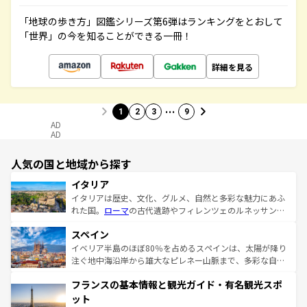
「地球の歩き方」図鑑シリーズ第6弾はランキングをとおして
「世界」の今を知ることができる一冊！
詳細を見る
…
1
2
3
9
AD
AD
人気の国と地域から探す
イタリア
イタリアは歴史、文化、グルメ、自然と多彩な魅力にあふ
れた国。
ローマ
の古代遺跡やフィレンツェのルネッサンス
美術、ヴェネツィアの運河など、歴史あるスポットはもち
スペイン
ろん、トスカーナの美しい田園風景やアマルフィ海岸の絶
景など、自然景観も見逃せない。観光の合間には、本場の
イベリア半島のほぼ80％を占めるスペインは、太陽が降り
ピザやパスタなど、絶品のイタリア料理を堪能することも
注ぐ地中海沿岸から雄大なピレネー山脈まで、多彩な自然
できる。朝目覚めてから夜眠るまで、すべての瞬間を楽し
と文化が詰まったヨーロッパ屈指の旅行先だ。多様な地域
フランスの基本情報と観光ガイド・有名観光スポ
ませてくれるイタリアで、忘れられない旅をしてみよう！
文化が根付くこの国では、情熱的なフラメンコ、熱気あふ
なお、新着のイタリア情報は
コンテンツ一覧
を参照してほ
れる闘牛、そして美味しいタパスが生活の一部となってい
ット