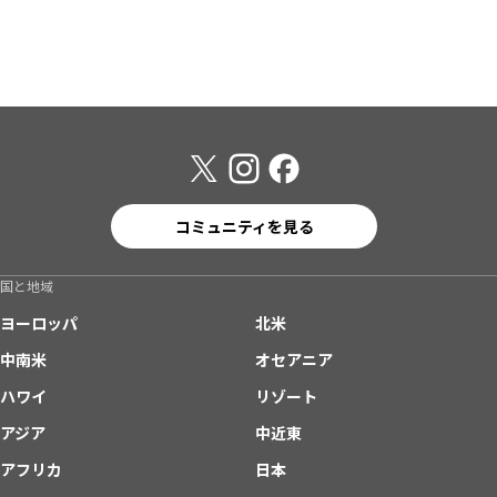
コミュニティを見る
国と地域
ヨーロッパ
北米
中南米
オセアニア
ハワイ
リゾート
アジア
中近東
アフリカ
日本