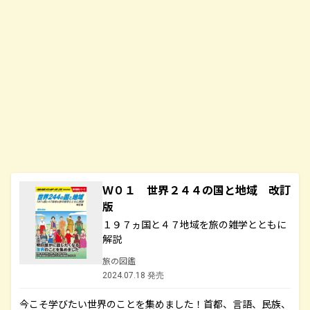
Ｗ０１ 世界２４４の国と地域 改訂
版
１９７ヵ国と４７地域を旅の雑学とともに
解説
旅の図鑑
2024.07.18 発売
今こそ学びたい世界のことを集めました！首都、言語、民族、