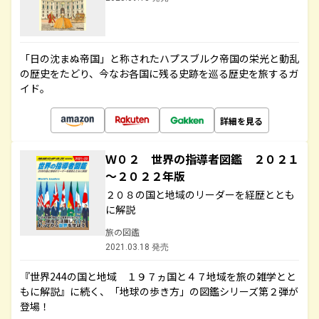
「日の沈まぬ帝国」と称されたハプスブルク帝国の栄光と動乱
の歴史をたどり、今なお各国に残る史跡を巡る歴史を旅するガ
イド。
詳細を見る
Ｗ０２ 世界の指導者図鑑 ２０２１
～２０２２年版
２０８の国と地域のリーダーを経歴ととも
に解説
旅の図鑑
2021.03.18 発売
『世界244の国と地域 １９７ヵ国と４７地域を旅の雑学とと
もに解説』に続く、「地球の歩き方」の図鑑シリーズ第２弾が
登場！