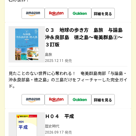
詳細を見る
０３ 地球の歩き方 島旅 与論島
沖永良部島 徳之島～奄美群島②～
３訂版
島旅
2025.12.11 発売
見たことのない世界に心奪われる！ 奄美群島南部「与論島・
沖永良部島・徳之島」の三島だけをフィーチャーした完全ガイ
ド。
詳細を見る
Ｈ０４ 平成
歴史時代
2026.09.17 発売