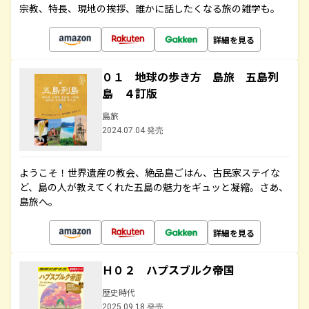
宗教、特長、現地の挨拶、誰かに話したくなる旅の雑学も。
詳細を見る
０１ 地球の歩き方 島旅 五島列
島 ４訂版
島旅
2024.07.04 発売
ようこそ！世界遺産の教会、絶品島ごはん、古民家ステイな
ど、島の人が教えてくれた五島の魅力をギュッと凝縮。さあ、
島旅へ。
詳細を見る
Ｈ０２ ハプスブルク帝国
歴史時代
2025.09.18 発売