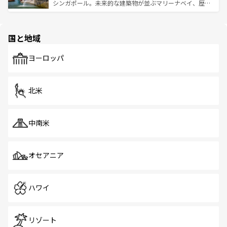
た文化、そして多様な観光資源が、訪れる旅人を魅了し続
うな絶景から文化的な体験まで、香港を存分に楽しみ尽く
シンガポール。未来的な建築物が並ぶマリーナベイ、歴史
ける。 なお、新着のタイ情報は
コンテンツ一覧
を参照して
そう。 なお、新着の香港情報は
コンテンツ一覧
を参照して
と伝統を感じられるエスニックタウン、多数の緑豊かな公
ほしい。
ほしい。
園や自然保護区など、自然が調和した近代的な景観と文化
の多様性あふれるカラフルな町は、どこを歩いても新しい
国と地域
発見がある。さらに、治安のよさや充実した公共交通機関
も、旅行者にとっては魅力的なポイント。グルメも豊富
で、ホーカーズは地元の風情を楽しめる外せないスポット
ヨーロッパ
だ。訪れる人を飽きさせないシンガポールで、多様な魅力
を体感しよう。 なお、新着のシンガポール情報は
コンテン
ツ一覧
を参照してほしい。
北米
中南米
オセアニア
ハワイ
リゾート