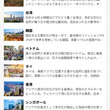
しみながら、その多様性と豊かな歴史を感じることができ
おすすめ。エメラルドグリーンに輝く海をはじめ、豊かな
シドニーのシンボルであるシドニー・オペラハウス、オー
るだろう。車でのロードトリップや列車の旅も、アメリカ
文化や歴史が息づいている。「アロハスピリット」と呼ば
ストラリア東海岸北部に広がる大サンゴ礁地帯グレートバ
ならではの贅沢な旅のスタイルだ。 なお、新着のアメリカ
台湾
れるおもてなしの心で訪れる人々を迎えてくれるハワイの
リアリーフや大陸中央部にそびえるウルル（エアーズロッ
情報は
コンテンツ一覧
を参照してほしい。
人々、おいしいローカルフードやハワイアンミュージッ
ク）、タスマニアの美しい原生林やケアンズの熱帯雨林な
日本から約４時間ほどでたどり着く台湾は、多彩な文化と
ク、伝統的なフラダンスなど、すべてがハワイの魅力を彩
ど、見どころがたくさん。また、カフェやワイン、オージ
自然が織りなす魅力的な観光地。活気あふれる大都市の台
っている。訪れるたびに新しい発見と感動が待っているハ
ービーフなどの食文化も豊かで、美味しいものであふれて
北やノスタルジックな町並みが人気な九份（ジォウフェ
ワイを、存分に味わってほしい。 なお、新着のハワイ情報
韓国
いる。アクティビティも充実しており、サーフィンやダイ
ン）、静ひつな山岳地帯である台湾東部など、都市の喧騒
は
コンテンツ一覧
を参照してほしい。
ビング、ハイキングなど、アウトドア好きにはたまらな
と山間の静けさが共存しており、訪れる人に新しい発見と
歴史ある王朝文化が残る一方で、最先端のファッションやK
い。オーストラリアの多彩な魅力を存分に味わいつくそ
驚きをもたらしてくれる。また、奥深い台湾の食文化も魅
-POPで世界を席巻している韓国。首都ソウルの宮殿や伝統
う。 なお、新着のオーストラリア情報は
コンテンツ一覧
を
力で、夜市などの屋台グルメから高級料理、ヘルシーで美
家屋が並ぶエリアでは韓国の歴史と文化に浸ることがで
参照してほしい。
ベトナム
容にもいいと評判のスイーツなど、バラエティ豊かな料理
き、地方に足を延ばせば四季折々の自然美を楽しむことが
が味わえる。 なお、新着の台湾情報は
コンテンツ一覧
を参
できる。そして、キムチや焼肉、絶品のストリートフード
豊かな自然と多様な文化が魅力的なベトナム。南北に細長
照してほしい。
まで、さまざまな韓国料理が待っている。夜には、韓国な
く伸びる国土には、広大な田園風景や青々とした山々、世
らではのナイトライフも堪能できる。あたたかいホスピタ
界遺産に登録された壮大な自然景観が点在し、都市部では
タイ
リティに包まれながら、韓国の多彩な魅力を心ゆくまで味
急速な発展と共に伝統が息づく。ハノイの古い町並みやホ
わってみてほしい。 なお、新着の韓国情報は
コンテンツ一
ーチミン市のフランス統治時代の建物も、独特の雰囲気を
タイは、東南アジアに位置する豊かな自然と歴史が息づく
覧
を参照してほしい。
醸し出している。また、バラエティの豊かさとおいしさで
国だ。首都バンコクは高層ビルが立ち並ぶ一方、伝統的な
世界中の食通を魅了してやまないベトナム料理も魅力のひ
寺院や市場がいたるところに点在し、古きよき文化と現代
香港
とつ。フォーやバインミー、ベトナムコーヒーなどは、ぜ
の活気が交差している。北部ではチェンマイなどの山岳地
ひ現地で味わいたい。どの地域を訪れてもあたたかい人々
帯で自然と触れ合い、南部ではプーケットやクラビの美し
アジアと西洋の文化が交わる香港は、特有のエネルギーを
が旅行者を迎えてくれるので、きっと忘れられない旅にな
いビーチでリゾート気分を楽しむことができる。タイ料理
もっている。ヴィクトリア湾に広がる壮大な景色、近未来
るはずだ。 なお、新着のベトナム情報は
コンテンツ一覧
を
は世界的に有名で、屋台から高級レストランまで味覚を刺
的なアートスポット、そして歴史と現代が融合した町並
参照してほしい。
シンガポール
激する。気候は一年中温暖で、どの季節にも異なる楽しみ
み、どこを訪れても感動するはず。観光スポットが密集し
が待っている。親しみやすいタイの人々、仏教を中心とし
ており、効率よく見どころを回れるのも魅力。息をのむよ
アジアの交差点として多文化が融合した独自の魅力を放つ