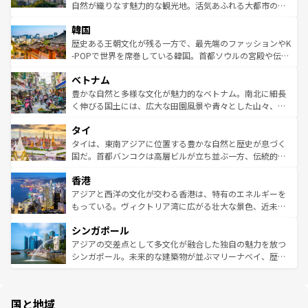
っている。訪れるたびに新しい発見と感動が待っているハ
ど、見どころがたくさん。また、カフェやワイン、オージ
自然が織りなす魅力的な観光地。活気あふれる大都市の台
ワイを、存分に味わってほしい。 なお、新着のハワイ情報
ービーフなどの食文化も豊かで、美味しいものであふれて
北やノスタルジックな町並みが人気な九份（ジォウフェ
は
コンテンツ一覧
を参照してほしい。
韓国
いる。アクティビティも充実しており、サーフィンやダイ
ン）、静ひつな山岳地帯である台湾東部など、都市の喧騒
ビング、ハイキングなど、アウトドア好きにはたまらな
と山間の静けさが共存しており、訪れる人に新しい発見と
歴史ある王朝文化が残る一方で、最先端のファッションやK
い。オーストラリアの多彩な魅力を存分に味わいつくそ
驚きをもたらしてくれる。また、奥深い台湾の食文化も魅
-POPで世界を席巻している韓国。首都ソウルの宮殿や伝統
う。 なお、新着のオーストラリア情報は
コンテンツ一覧
を
力で、夜市などの屋台グルメから高級料理、ヘルシーで美
家屋が並ぶエリアでは韓国の歴史と文化に浸ることがで
参照してほしい。
ベトナム
容にもいいと評判のスイーツなど、バラエティ豊かな料理
き、地方に足を延ばせば四季折々の自然美を楽しむことが
が味わえる。 なお、新着の台湾情報は
コンテンツ一覧
を参
できる。そして、キムチや焼肉、絶品のストリートフード
豊かな自然と多様な文化が魅力的なベトナム。南北に細長
照してほしい。
まで、さまざまな韓国料理が待っている。夜には、韓国な
く伸びる国土には、広大な田園風景や青々とした山々、世
らではのナイトライフも堪能できる。あたたかいホスピタ
界遺産に登録された壮大な自然景観が点在し、都市部では
タイ
リティに包まれながら、韓国の多彩な魅力を心ゆくまで味
急速な発展と共に伝統が息づく。ハノイの古い町並みやホ
わってみてほしい。 なお、新着の韓国情報は
コンテンツ一
ーチミン市のフランス統治時代の建物も、独特の雰囲気を
タイは、東南アジアに位置する豊かな自然と歴史が息づく
覧
を参照してほしい。
醸し出している。また、バラエティの豊かさとおいしさで
国だ。首都バンコクは高層ビルが立ち並ぶ一方、伝統的な
世界中の食通を魅了してやまないベトナム料理も魅力のひ
寺院や市場がいたるところに点在し、古きよき文化と現代
香港
とつ。フォーやバインミー、ベトナムコーヒーなどは、ぜ
の活気が交差している。北部ではチェンマイなどの山岳地
ひ現地で味わいたい。どの地域を訪れてもあたたかい人々
帯で自然と触れ合い、南部ではプーケットやクラビの美し
アジアと西洋の文化が交わる香港は、特有のエネルギーを
が旅行者を迎えてくれるので、きっと忘れられない旅にな
いビーチでリゾート気分を楽しむことができる。タイ料理
もっている。ヴィクトリア湾に広がる壮大な景色、近未来
るはずだ。 なお、新着のベトナム情報は
コンテンツ一覧
を
は世界的に有名で、屋台から高級レストランまで味覚を刺
的なアートスポット、そして歴史と現代が融合した町並
参照してほしい。
シンガポール
激する。気候は一年中温暖で、どの季節にも異なる楽しみ
み、どこを訪れても感動するはず。観光スポットが密集し
が待っている。親しみやすいタイの人々、仏教を中心とし
ており、効率よく見どころを回れるのも魅力。息をのむよ
アジアの交差点として多文化が融合した独自の魅力を放つ
た文化、そして多様な観光資源が、訪れる旅人を魅了し続
うな絶景から文化的な体験まで、香港を存分に楽しみ尽く
シンガポール。未来的な建築物が並ぶマリーナベイ、歴史
ける。 なお、新着のタイ情報は
コンテンツ一覧
を参照して
そう。 なお、新着の香港情報は
コンテンツ一覧
を参照して
と伝統を感じられるエスニックタウン、多数の緑豊かな公
ほしい。
ほしい。
園や自然保護区など、自然が調和した近代的な景観と文化
の多様性あふれるカラフルな町は、どこを歩いても新しい
国と地域
発見がある。さらに、治安のよさや充実した公共交通機関