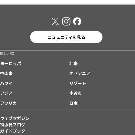
コミュニティを見る
国と地域
ヨーロッパ
北米
中南米
オセアニア
ハワイ
リゾート
アジア
中近東
アフリカ
日本
ウェブマガジン
特派員ブログ
ガイドブック