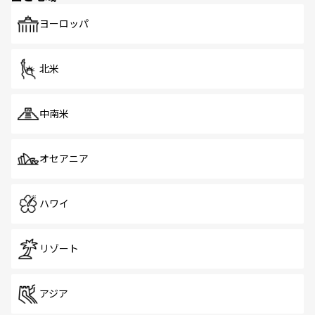
も、旅行者にとっては魅力的なポイント。グルメも豊富
で、ホーカーズは地元の風情を楽しめる外せないスポット
ヨーロッパ
だ。訪れる人を飽きさせないシンガポールで、多様な魅力
を体感しよう。 なお、新着のシンガポール情報は
コンテン
ツ一覧
を参照してほしい。
北米
中南米
オセアニア
ハワイ
リゾート
アジア