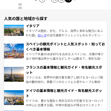
AD
AD
人気の国と地域から探す
イタリア
イタリアは歴史、文化、グルメ、自然と多彩な魅力にあふ
れた国。
ローマ
の古代遺跡やフィレンツェのルネッサンス
美術、ヴェネツィアの運河など、歴史あるスポットはもち
スペインの観光ポイントと人気スポット・知ってお
ろん、トスカーナの美しい田園風景やアマルフィ海岸の絶
景など、自然景観も見逃せない。観光の合間には、本場の
くべき基本情報
ピザやパスタなど、絶品のイタリア料理を堪能することも
イベリア半島のほぼ80％を占めるスペインは、太陽が降り
できる。朝目覚めてから夜眠るまで、すべての瞬間を楽し
注ぐ地中海沿岸から雄大なピレネー山脈まで、多彩な自然
ませてくれるイタリアで、忘れられない旅をしてみよう！
と文化が詰まったヨーロッパ屈指の旅行先だ。多様な地域
なお、新着のイタリア情報は
コンテンツ一覧
を参照してほ
フランスの基本情報と観光ガイド・有名観光スポ
文化が根付くこの国では、情熱的なフラメンコ、熱気あふ
しい。
れる闘牛、そして美味しいタパスが生活の一部となってい
ット
る。首都マドリードの洗練された雰囲気や、バルセロナの
フランスは、世界中の旅行者を魅了し続けるヨーロッパ屈
アートに溢れた街角から、地方では古代ローマ遺跡や中世
指の観光地だ。首都パリのエッフェル塔やルーブル美術館
の城塞都市、穏やかなビーチリゾートまで多彩な表情を見
といった象徴的なスポットから、田舎町の古風な美しさま
せる。地方によって風土や気候が異なるスペインはその個
ドイツの基本情報と観光ガイド・有名観光スポッ
で、幅広い魅力が詰まっている。華麗な宮殿、歴史的な大
性で訪れる人を魅了する。 なお、新着のスペイン情報は
コ
聖堂、美しいビーチ、そして豊かな自然が、訪れる者を心
ト
ンテンツ一覧
を参照してほしい。
から魅了する。また、フランスは美食の国としても知ら
ドイツは、豊かな歴史と多彩な文化が交差するヨーロッパ
れ、フランス料理はユネスコ無形文化遺産にも登録されて
の中心に位置する国。中世の街並みが残るロマンチック街
いる。シャンパンの発祥地であるランス、プロヴァンスの
道から、未来を先取りするようなモダンな都市まで多様な