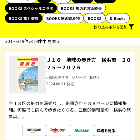
BOOKS スペシャルコラボ
BOOKS 旅の名言＆絶景
BOOKS 旅と健康
BOOKS 旅の読み物
BOOKS
D-Books
絞り込み条件を追加
301〜319件/319件中 を表示
Ｊ１６ 地球の歩き方 横浜市 ２０
２５～２０２６
地球の歩き方 Jシリーズ（国内）
2024.08.01 発売
全１８区の魅力を深掘りし、別冊含む４８８ページに情報集
結。何度でも読んで歩きたくなる、圧倒的情報量の「横浜の旅
事典」。
詳細を見る