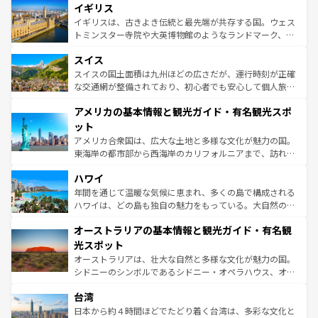
香り高いラベンダー畑など、多彩な楽しみ方が可能だ。さ
イギリス
顔を持つこの国は、どこを歩いても飽きることがない。ベ
らに、パリ以外の地域にも魅力が溢れており、どの街角に
ルリンの文化的活気、バイエルン州のアルプスの絶景、そ
イギリスは、古きよき伝統と最先端が共存する国。ウェス
も豊かな歴史と文化が息づいている。パリ以外の個性あふ
してライン川沿いのワイン畑といった風景は必見。ビール
トミンスター寺院や大英博物館のようなランドマーク、歴
れる地方に足を運ぶとそれぞれで全く異なる文化を体験で
とソーセージを味わいながら地元の人と過ごす楽しい時間
史ある大学都市、美しい丘陵地帯や牧歌的な風景など、エ
きるだろう。 なお、新着のフランス情報は
コンテンツ一覧
スイス
は、お酒好きな人にはぜひ体験してほしい。 なお、新着の
リアごとに異なる魅力がある。また、優雅なアフタヌーン
を参照してほしい。
ドイツ情報は
コンテンツ一覧
を参照してほしい。
ティー、ビール好きにはたまらない英国パブ、サッカー観
スイスの国土面積は九州ほどの広さだが、運行時刻が正確
戦など、本場だからこそできる体験も豊富。イギリスを旅
な交通網が整備されており、初心者でも安心して個人旅行
して楽しみつくそう。 なお、新着のイギリス情報は
コンテ
を楽しめる。日本同様に時刻表どおりの旅が可能だ。中世
アメリカの基本情報と観光ガイド・有名観光スポ
ンツ一覧
を参照してほしい。
の建物がそのまま残る町や、スイスならではのユニークな
博物館もあり、アルプス観光だけでなく町歩きも満喫する
ット
ことができる。国民の所得が高いため物価も高いが、旅行
アメリカ合衆国は、広大な土地と多様な文化が魅力の国。
者向けの交通パス提供のサービスもあり、うまく活用すれ
東海岸の都市部から西海岸のカリフォルニアまで、訪れる
ば市内交通費無料で観光を楽しむこともできる。 なお、新
場所ごとに異なる風景と体験が待っている。ニューヨーク
着のスイス情報は
コンテンツ一覧
を参照してほしい。
ハワイ
のような巨大都市は、観光、ショッピング、エンターテイ
ンメントが詰まった刺激的なスポットだ。一方、アメリカ
年間を通じて温暖な気候に恵まれ、多くの島で構成される
西部には大自然が広がり、グランドキャニオンやイエロー
ハワイは、どの島も独自の魅力をもっている。大自然の神
ストーン国立公園といった絶景が堪能できる。さらに、南
秘を感じたいなら、火山が生み出した壮大な景観を誇るハ
オーストラリアの基本情報と観光ガイド・有名観
部のニューオーリンズでは、音楽と美食が融合した独特の
ワイ島は見逃せない。また、定番の観光地といえばオアフ
文化が魅力。旅行者はアメリカの各地域で異なる魅力を楽
島だが、静かな自然を求めるならマウイ島やカウアイ島が
光スポット
しみながら、その多様性と豊かな歴史を感じることができ
おすすめ。エメラルドグリーンに輝く海をはじめ、豊かな
オーストラリアは、壮大な自然と多様な文化が魅力の国。
るだろう。車でのロードトリップや列車の旅も、アメリカ
文化や歴史が息づいている。「アロハスピリット」と呼ば
シドニーのシンボルであるシドニー・オペラハウス、オー
ならではの贅沢な旅のスタイルだ。 なお、新着のアメリカ
れるおもてなしの心で訪れる人々を迎えてくれるハワイの
ストラリア東海岸北部に広がる大サンゴ礁地帯グレートバ
情報は
コンテンツ一覧
を参照してほしい。
人々、おいしいローカルフードやハワイアンミュージッ
台湾
リアリーフや大陸中央部にそびえるウルル（エアーズロッ
ク、伝統的なフラダンスなど、すべてがハワイの魅力を彩
ク）、タスマニアの美しい原生林やケアンズの熱帯雨林な
日本から約４時間ほどでたどり着く台湾は、多彩な文化と