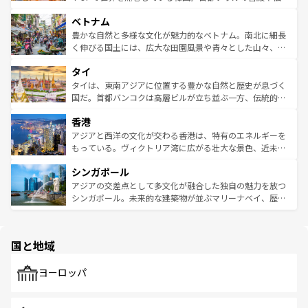
う。 なお、新着のオーストラリア情報は
コンテンツ一覧
を
力で、夜市などの屋台グルメから高級料理、ヘルシーで美
家屋が並ぶエリアでは韓国の歴史と文化に浸ることがで
参照してほしい。
ベトナム
容にもいいと評判のスイーツなど、バラエティ豊かな料理
き、地方に足を延ばせば四季折々の自然美を楽しむことが
が味わえる。 なお、新着の台湾情報は
コンテンツ一覧
を参
できる。そして、キムチや焼肉、絶品のストリートフード
豊かな自然と多様な文化が魅力的なベトナム。南北に細長
照してほしい。
まで、さまざまな韓国料理が待っている。夜には、韓国な
く伸びる国土には、広大な田園風景や青々とした山々、世
らではのナイトライフも堪能できる。あたたかいホスピタ
界遺産に登録された壮大な自然景観が点在し、都市部では
タイ
リティに包まれながら、韓国の多彩な魅力を心ゆくまで味
急速な発展と共に伝統が息づく。ハノイの古い町並みやホ
わってみてほしい。 なお、新着の韓国情報は
コンテンツ一
ーチミン市のフランス統治時代の建物も、独特の雰囲気を
タイは、東南アジアに位置する豊かな自然と歴史が息づく
覧
を参照してほしい。
醸し出している。また、バラエティの豊かさとおいしさで
国だ。首都バンコクは高層ビルが立ち並ぶ一方、伝統的な
世界中の食通を魅了してやまないベトナム料理も魅力のひ
寺院や市場がいたるところに点在し、古きよき文化と現代
香港
とつ。フォーやバインミー、ベトナムコーヒーなどは、ぜ
の活気が交差している。北部ではチェンマイなどの山岳地
ひ現地で味わいたい。どの地域を訪れてもあたたかい人々
帯で自然と触れ合い、南部ではプーケットやクラビの美し
アジアと西洋の文化が交わる香港は、特有のエネルギーを
が旅行者を迎えてくれるので、きっと忘れられない旅にな
いビーチでリゾート気分を楽しむことができる。タイ料理
もっている。ヴィクトリア湾に広がる壮大な景色、近未来
るはずだ。 なお、新着のベトナム情報は
コンテンツ一覧
を
は世界的に有名で、屋台から高級レストランまで味覚を刺
的なアートスポット、そして歴史と現代が融合した町並
参照してほしい。
シンガポール
激する。気候は一年中温暖で、どの季節にも異なる楽しみ
み、どこを訪れても感動するはず。観光スポットが密集し
が待っている。親しみやすいタイの人々、仏教を中心とし
ており、効率よく見どころを回れるのも魅力。息をのむよ
アジアの交差点として多文化が融合した独自の魅力を放つ
た文化、そして多様な観光資源が、訪れる旅人を魅了し続
うな絶景から文化的な体験まで、香港を存分に楽しみ尽く
シンガポール。未来的な建築物が並ぶマリーナベイ、歴史
ける。 なお、新着のタイ情報は
コンテンツ一覧
を参照して
そう。 なお、新着の香港情報は
コンテンツ一覧
を参照して
と伝統を感じられるエスニックタウン、多数の緑豊かな公
ほしい。
ほしい。
園や自然保護区など、自然が調和した近代的な景観と文化
の多様性あふれるカラフルな町は、どこを歩いても新しい
国と地域
発見がある。さらに、治安のよさや充実した公共交通機関
も、旅行者にとっては魅力的なポイント。グルメも豊富
で、ホーカーズは地元の風情を楽しめる外せないスポット
ヨーロッパ
だ。訪れる人を飽きさせないシンガポールで、多様な魅力
を体感しよう。 なお、新着のシンガポール情報は
コンテン