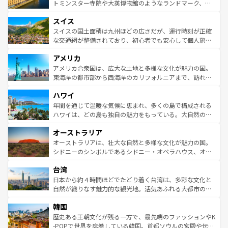
らに、パリ以外の地域にも魅力が溢れており、どの街角に
してライン川沿いのワイン畑といった風景は必見。ビール
トミンスター寺院や大英博物館のようなランドマーク、歴
も豊かな歴史と文化が息づいている。パリ以外の個性あふ
とソーセージを味わいながら地元の人と過ごす楽しい時間
史ある大学都市、美しい丘陵地帯や牧歌的な風景など、エ
れる地方に足を運ぶとそれぞれで全く異なる文化を体験で
スイス
は、お酒好きな人にはぜひ体験してほしい。 なお、新着の
リアごとに異なる魅力がある。また、優雅なアフタヌーン
きるだろう。 なお、新着のフランス情報は
コンテンツ一覧
ドイツ情報は
コンテンツ一覧
を参照してほしい。
ティー、ビール好きにはたまらない英国パブ、サッカー観
スイスの国土面積は九州ほどの広さだが、運行時刻が正確
を参照してほしい。
戦など、本場だからこそできる体験も豊富。イギリスを旅
な交通網が整備されており、初心者でも安心して個人旅行
して楽しみつくそう。 なお、新着のイギリス情報は
コンテ
を楽しめる。日本同様に時刻表どおりの旅が可能だ。中世
アメリカ
ンツ一覧
を参照してほしい。
の建物がそのまま残る町や、スイスならではのユニークな
博物館もあり、アルプス観光だけでなく町歩きも満喫する
アメリカ合衆国は、広大な土地と多様な文化が魅力の国。
ことができる。国民の所得が高いため物価も高いが、旅行
東海岸の都市部から西海岸のカリフォルニアまで、訪れる
者向けの交通パス提供のサービスもあり、うまく活用すれ
場所ごとに異なる風景と体験が待っている。ニューヨーク
ハワイ
ば市内交通費無料で観光を楽しむこともできる。 なお、新
のような巨大都市は、観光、ショッピング、エンターテイ
着のスイス情報は
コンテンツ一覧
を参照してほしい。
ンメントが詰まった刺激的なスポットだ。一方、アメリカ
年間を通じて温暖な気候に恵まれ、多くの島で構成される
西部には大自然が広がり、グランドキャニオンやイエロー
ハワイは、どの島も独自の魅力をもっている。大自然の神
ストーン国立公園といった絶景が堪能できる。さらに、南
秘を感じたいなら、火山が生み出した壮大な景観を誇るハ
オーストラリア
部のニューオーリンズでは、音楽と美食が融合した独特の
ワイ島は見逃せない。また、定番の観光地といえばオアフ
文化が魅力。旅行者はアメリカの各地域で異なる魅力を楽
島だが、静かな自然を求めるならマウイ島やカウアイ島が
オーストラリアは、壮大な自然と多様な文化が魅力の国。
しみながら、その多様性と豊かな歴史を感じることができ
おすすめ。エメラルドグリーンに輝く海をはじめ、豊かな
シドニーのシンボルであるシドニー・オペラハウス、オー
るだろう。車でのロードトリップや列車の旅も、アメリカ
文化や歴史が息づいている。「アロハスピリット」と呼ば
ストラリア東海岸北部に広がる大サンゴ礁地帯グレートバ
ならではの贅沢な旅のスタイルだ。 なお、新着のアメリカ
台湾
れるおもてなしの心で訪れる人々を迎えてくれるハワイの
リアリーフや大陸中央部にそびえるウルル（エアーズロッ
情報は
コンテンツ一覧
を参照してほしい。
人々、おいしいローカルフードやハワイアンミュージッ
ク）、タスマニアの美しい原生林やケアンズの熱帯雨林な
日本から約４時間ほどでたどり着く台湾は、多彩な文化と
ク、伝統的なフラダンスなど、すべてがハワイの魅力を彩
ど、見どころがたくさん。また、カフェやワイン、オージ
自然が織りなす魅力的な観光地。活気あふれる大都市の台
っている。訪れるたびに新しい発見と感動が待っているハ
ービーフなどの食文化も豊かで、美味しいものであふれて
北やノスタルジックな町並みが人気な九份（ジォウフェ
ワイを、存分に味わってほしい。 なお、新着のハワイ情報
韓国
いる。アクティビティも充実しており、サーフィンやダイ
ン）、静ひつな山岳地帯である台湾東部など、都市の喧騒
は
コンテンツ一覧
を参照してほしい。
ビング、ハイキングなど、アウトドア好きにはたまらな
と山間の静けさが共存しており、訪れる人に新しい発見と
歴史ある王朝文化が残る一方で、最先端のファッションやK
い。オーストラリアの多彩な魅力を存分に味わいつくそ
驚きをもたらしてくれる。また、奥深い台湾の食文化も魅
-POPで世界を席巻している韓国。首都ソウルの宮殿や伝統