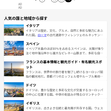
AD
AD
人気の国と地域から探す
イタリア
イタリアは歴史、文化、グルメ、自然と多彩な魅力にあふ
れた国。
ローマ
の古代遺跡やフィレンツェのルネッサンス
美術、ヴェネツィアの運河など、歴史あるスポットはもち
スペイン
ろん、トスカーナの美しい田園風景やアマルフィ海岸の絶
景など、自然景観も見逃せない。観光の合間には、本場の
イベリア半島のほぼ80％を占めるスペインは、太陽が降り
ピザやパスタなど、絶品のイタリア料理を堪能することも
注ぐ地中海沿岸から雄大なピレネー山脈まで、多彩な自然
できる。朝目覚めてから夜眠るまで、すべての瞬間を楽し
と文化が詰まったヨーロッパ屈指の旅行先だ。多様な地域
フランスの基本情報と観光ガイド・有名観光スポ
ませてくれるイタリアで、忘れられない旅をしてみよう！
文化が根付くこの国では、情熱的なフラメンコ、熱気あふ
なお、新着のイタリア情報は
コンテンツ一覧
を参照してほ
れる闘牛、そして美味しいタパスが生活の一部となってい
ット
しい。
る。首都マドリードの洗練された雰囲気や、バルセロナの
フランスは、世界中の旅行者を魅了し続けるヨーロッパ屈
アートに溢れた街角から、地方では古代ローマ遺跡や中世
指の観光地だ。首都パリのエッフェル塔やルーブル美術館
の城塞都市、穏やかなビーチリゾートまで多彩な表情を見
といった象徴的なスポットから、田舎町の古風な美しさま
せる。地方によって風土や気候が異なるスペインはその個
ドイツ
で、幅広い魅力が詰まっている。華麗な宮殿、歴史的な大
性で訪れる人を魅了する。 なお、新着のスペイン情報は
コ
聖堂、美しいビーチ、そして豊かな自然が、訪れる者を心
ドイツは、豊かな歴史と多彩な文化が交差するヨーロッパ
ンテンツ一覧
を参照してほしい。
から魅了する。また、フランスは美食の国としても知ら
の中心に位置する国。中世の街並みが残るロマンチック街
れ、フランス料理はユネスコ無形文化遺産にも登録されて
道から、未来を先取りするようなモダンな都市まで多様な
イギリス
いる。シャンパンの発祥地であるランス、プロヴァンスの
顔を持つこの国は、どこを歩いても飽きることがない。ベ
香り高いラベンダー畑など、多彩な楽しみ方が可能だ。さ
ルリンの文化的活気、バイエルン州のアルプスの絶景、そ
イギリスは、古きよき伝統と最先端が共存する国。ウェス