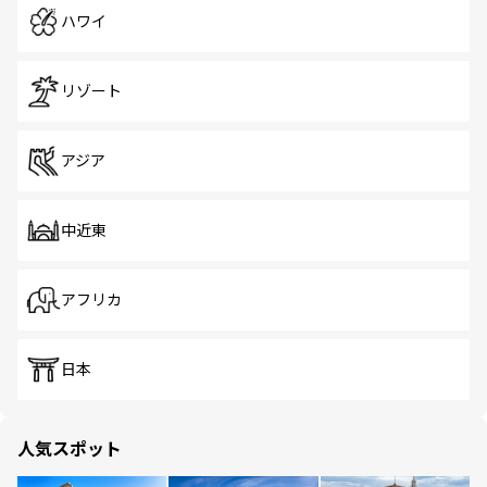
ハワイ
リゾート
アジア
中近東
アフリカ
日本
人気スポット