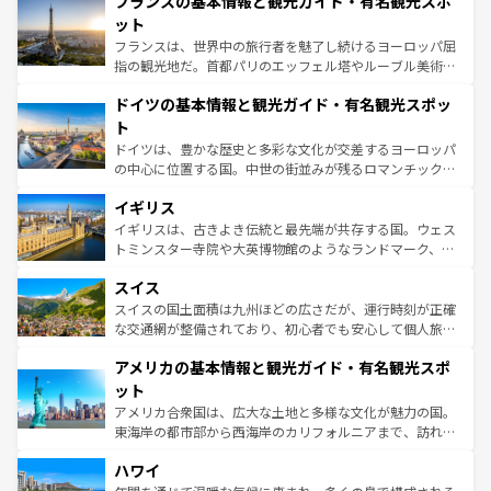
フランスの基本情報と観光ガイド・有名観光スポ
ませてくれるイタリアで、忘れられない旅をしてみよう！
文化が根付くこの国では、情熱的なフラメンコ、熱気あふ
なお、新着のイタリア情報は
コンテンツ一覧
を参照してほ
れる闘牛、そして美味しいタパスが生活の一部となってい
ット
しい。
る。首都マドリードの洗練された雰囲気や、バルセロナの
フランスは、世界中の旅行者を魅了し続けるヨーロッパ屈
アートに溢れた街角から、地方では古代ローマ遺跡や中世
指の観光地だ。首都パリのエッフェル塔やルーブル美術館
の城塞都市、穏やかなビーチリゾートまで多彩な表情を見
といった象徴的なスポットから、田舎町の古風な美しさま
せる。地方によって風土や気候が異なるスペインはその個
ドイツの基本情報と観光ガイド・有名観光スポッ
で、幅広い魅力が詰まっている。華麗な宮殿、歴史的な大
性で訪れる人を魅了する。 なお、新着のスペイン情報は
コ
聖堂、美しいビーチ、そして豊かな自然が、訪れる者を心
ト
ンテンツ一覧
を参照してほしい。
から魅了する。また、フランスは美食の国としても知ら
ドイツは、豊かな歴史と多彩な文化が交差するヨーロッパ
れ、フランス料理はユネスコ無形文化遺産にも登録されて
の中心に位置する国。中世の街並みが残るロマンチック街
いる。シャンパンの発祥地であるランス、プロヴァンスの
道から、未来を先取りするようなモダンな都市まで多様な
香り高いラベンダー畑など、多彩な楽しみ方が可能だ。さ
イギリス
顔を持つこの国は、どこを歩いても飽きることがない。ベ
らに、パリ以外の地域にも魅力が溢れており、どの街角に
ルリンの文化的活気、バイエルン州のアルプスの絶景、そ
イギリスは、古きよき伝統と最先端が共存する国。ウェス
も豊かな歴史と文化が息づいている。パリ以外の個性あふ
してライン川沿いのワイン畑といった風景は必見。ビール
トミンスター寺院や大英博物館のようなランドマーク、歴
れる地方に足を運ぶとそれぞれで全く異なる文化を体験で
とソーセージを味わいながら地元の人と過ごす楽しい時間
史ある大学都市、美しい丘陵地帯や牧歌的な風景など、エ
きるだろう。 なお、新着のフランス情報は
コンテンツ一覧
スイス
は、お酒好きな人にはぜひ体験してほしい。 なお、新着の
リアごとに異なる魅力がある。また、優雅なアフタヌーン
を参照してほしい。
ドイツ情報は
コンテンツ一覧
を参照してほしい。
ティー、ビール好きにはたまらない英国パブ、サッカー観
スイスの国土面積は九州ほどの広さだが、運行時刻が正確
戦など、本場だからこそできる体験も豊富。イギリスを旅
な交通網が整備されており、初心者でも安心して個人旅行
して楽しみつくそう。 なお、新着のイギリス情報は
コンテ
を楽しめる。日本同様に時刻表どおりの旅が可能だ。中世
アメリカの基本情報と観光ガイド・有名観光スポ
ンツ一覧
を参照してほしい。
の建物がそのまま残る町や、スイスならではのユニークな
博物館もあり、アルプス観光だけでなく町歩きも満喫する
ット
ことができる。国民の所得が高いため物価も高いが、旅行
アメリカ合衆国は、広大な土地と多様な文化が魅力の国。
者向けの交通パス提供のサービスもあり、うまく活用すれ
東海岸の都市部から西海岸のカリフォルニアまで、訪れる
ば市内交通費無料で観光を楽しむこともできる。 なお、新
場所ごとに異なる風景と体験が待っている。ニューヨーク
着のスイス情報は
コンテンツ一覧
を参照してほしい。
ハワイ
のような巨大都市は、観光、ショッピング、エンターテイ
ンメントが詰まった刺激的なスポットだ。一方、アメリカ