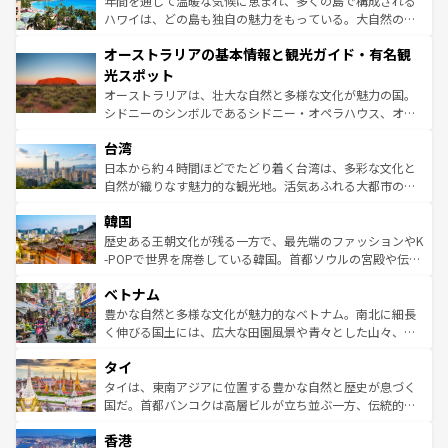
年間を通じて温暖な気候に恵まれ、多くの島で構成される
西部には大自然が広がり、グランドキャニオンやイエロー
ハワイは、どの島も独自の魅力をもっている。大自然の神
ストーン国立公園といった絶景が堪能できる。さらに、南
秘を感じたいなら、火山が生み出した壮大な景観を誇るハ
オーストラリアの基本情報と観光ガイド・有名観
部のニューオーリンズでは、音楽と美食が融合した独特の
ワイ島は見逃せない。また、定番の観光地といえばオアフ
文化が魅力。旅行者はアメリカの各地域で異なる魅力を楽
島だが、静かな自然を求めるならマウイ島やカウアイ島が
光スポット
しみながら、その多様性と豊かな歴史を感じることができ
おすすめ。エメラルドグリーンに輝く海をはじめ、豊かな
オーストラリアは、壮大な自然と多様な文化が魅力の国。
るだろう。車でのロードトリップや列車の旅も、アメリカ
文化や歴史が息づいている。「アロハスピリット」と呼ば
シドニーのシンボルであるシドニー・オペラハウス、オー
ならではの贅沢な旅のスタイルだ。 なお、新着のアメリカ
れるおもてなしの心で訪れる人々を迎えてくれるハワイの
ストラリア東海岸北部に広がる大サンゴ礁地帯グレートバ
情報は
コンテンツ一覧
を参照してほしい。
人々、おいしいローカルフードやハワイアンミュージッ
台湾
リアリーフや大陸中央部にそびえるウルル（エアーズロッ
ク、伝統的なフラダンスなど、すべてがハワイの魅力を彩
ク）、タスマニアの美しい原生林やケアンズの熱帯雨林な
日本から約４時間ほどでたどり着く台湾は、多彩な文化と
っている。訪れるたびに新しい発見と感動が待っているハ
ど、見どころがたくさん。また、カフェやワイン、オージ
自然が織りなす魅力的な観光地。活気あふれる大都市の台
ワイを、存分に味わってほしい。 なお、新着のハワイ情報
ービーフなどの食文化も豊かで、美味しいものであふれて
北やノスタルジックな町並みが人気な九份（ジォウフェ
は
コンテンツ一覧
を参照してほしい。
韓国
いる。アクティビティも充実しており、サーフィンやダイ
ン）、静ひつな山岳地帯である台湾東部など、都市の喧騒
ビング、ハイキングなど、アウトドア好きにはたまらな
と山間の静けさが共存しており、訪れる人に新しい発見と
歴史ある王朝文化が残る一方で、最先端のファッションやK
い。オーストラリアの多彩な魅力を存分に味わいつくそ
驚きをもたらしてくれる。また、奥深い台湾の食文化も魅
-POPで世界を席巻している韓国。首都ソウルの宮殿や伝統
う。 なお、新着のオーストラリア情報は
コンテンツ一覧
を
力で、夜市などの屋台グルメから高級料理、ヘルシーで美
家屋が並ぶエリアでは韓国の歴史と文化に浸ることがで
参照してほしい。
ベトナム
容にもいいと評判のスイーツなど、バラエティ豊かな料理
き、地方に足を延ばせば四季折々の自然美を楽しむことが
が味わえる。 なお、新着の台湾情報は
コンテンツ一覧
を参
できる。そして、キムチや焼肉、絶品のストリートフード
豊かな自然と多様な文化が魅力的なベトナム。南北に細長
照してほしい。
まで、さまざまな韓国料理が待っている。夜には、韓国な
く伸びる国土には、広大な田園風景や青々とした山々、世
らではのナイトライフも堪能できる。あたたかいホスピタ
界遺産に登録された壮大な自然景観が点在し、都市部では
タイ
リティに包まれながら、韓国の多彩な魅力を心ゆくまで味
急速な発展と共に伝統が息づく。ハノイの古い町並みやホ
わってみてほしい。 なお、新着の韓国情報は
コンテンツ一
ーチミン市のフランス統治時代の建物も、独特の雰囲気を
タイは、東南アジアに位置する豊かな自然と歴史が息づく
覧
を参照してほしい。
醸し出している。また、バラエティの豊かさとおいしさで
国だ。首都バンコクは高層ビルが立ち並ぶ一方、伝統的な
世界中の食通を魅了してやまないベトナム料理も魅力のひ
寺院や市場がいたるところに点在し、古きよき文化と現代
香港
とつ。フォーやバインミー、ベトナムコーヒーなどは、ぜ
の活気が交差している。北部ではチェンマイなどの山岳地