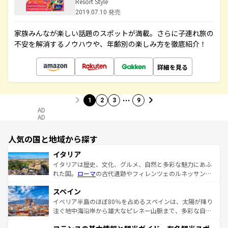
Resort Style
2019.07.10 発売
家族みんなが楽しい話題のスポットが満載。さらに子連れ旅の
不安を解消するノウハウや、年齢別の楽しみ方を徹底紹介！
詳細を見る
…
1
2
3
9
AD
AD
人気の国と地域から探す
イタリア
イタリアは歴史、文化、グルメ、自然と多彩な魅力にあふ
れた国。
ローマ
の古代遺跡やフィレンツェのルネッサンス
美術、ヴェネツィアの運河など、歴史あるスポットはもち
スペイン
ろん、トスカーナの美しい田園風景やアマルフィ海岸の絶
景など、自然景観も見逃せない。観光の合間には、本場の
イベリア半島のほぼ80％を占めるスペインは、太陽が降り
ピザやパスタなど、絶品のイタリア料理を堪能することも
注ぐ地中海沿岸から雄大なピレネー山脈まで、多彩な自然
できる。朝目覚めてから夜眠るまで、すべての瞬間を楽し
と文化が詰まったヨーロッパ屈指の旅行先だ。多様な地域