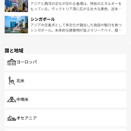
ひ現地で味わいたい。どの地域を訪れてもあたたかい人々
帯で自然と触れ合い、南部ではプーケットやクラビの美し
アジアと西洋の文化が交わる香港は、特有のエネルギーを
が旅行者を迎えてくれるので、きっと忘れられない旅にな
いビーチでリゾート気分を楽しむことができる。タイ料理
もっている。ヴィクトリア湾に広がる壮大な景色、近未来
るはずだ。 なお、新着のベトナム情報は
コンテンツ一覧
を
は世界的に有名で、屋台から高級レストランまで味覚を刺
的なアートスポット、そして歴史と現代が融合した町並
参照してほしい。
シンガポール
激する。気候は一年中温暖で、どの季節にも異なる楽しみ
み、どこを訪れても感動するはず。観光スポットが密集し
が待っている。親しみやすいタイの人々、仏教を中心とし
ており、効率よく見どころを回れるのも魅力。息をのむよ
アジアの交差点として多文化が融合した独自の魅力を放つ
た文化、そして多様な観光資源が、訪れる旅人を魅了し続
うな絶景から文化的な体験まで、香港を存分に楽しみ尽く
シンガポール。未来的な建築物が並ぶマリーナベイ、歴史
ける。 なお、新着のタイ情報は
コンテンツ一覧
を参照して
そう。 なお、新着の香港情報は
コンテンツ一覧
を参照して
と伝統を感じられるエスニックタウン、多数の緑豊かな公
ほしい。
ほしい。
園や自然保護区など、自然が調和した近代的な景観と文化
の多様性あふれるカラフルな町は、どこを歩いても新しい
国と地域
発見がある。さらに、治安のよさや充実した公共交通機関
も、旅行者にとっては魅力的なポイント。グルメも豊富
で、ホーカーズは地元の風情を楽しめる外せないスポット
ヨーロッパ
だ。訪れる人を飽きさせないシンガポールで、多様な魅力
を体感しよう。 なお、新着のシンガポール情報は
コンテン
ツ一覧
を参照してほしい。
北米
中南米
オセアニア