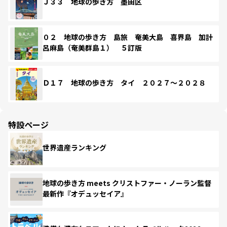
Ｊ３３ 地球の歩き方 墨田区
０２ 地球の歩き方 島旅 奄美大島 喜界島 加計
呂麻島（奄美群島１） ５訂版
Ｄ１７ 地球の歩き方 タイ ２０２７～２０２８
特設ページ
世界遺産ランキング
地球の歩き方 meets クリストファー・ノーラン監督
最新作『オデュッセイア』