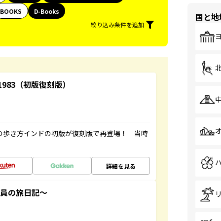
BOOKS
D-Books
国と地
絞り込み条件を追加
-1983（初版復刻版）
球の歩き方インドの初版が復刻版で再登場！ 当時
詳細を見る
社員の旅日記～