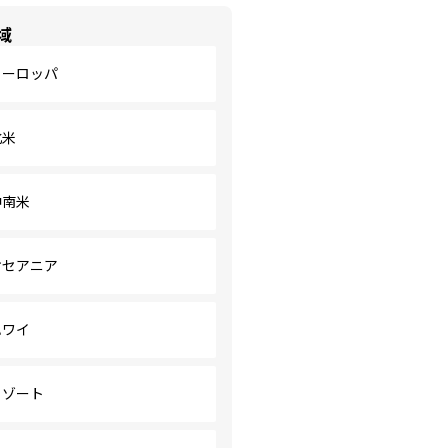
域
ヨーロッパ
北米
中南米
オセアニア
ハワイ
リゾート