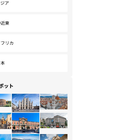
アジア
中近東
アフリカ
日本
ポット