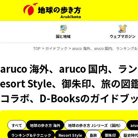
国と地域
ウェブマガジン
TOP
ガイドブック
aruco 海外、aruco 国内、ランキング
aruco 海外、aruco 国内
esort Style、御朱印、旅の
コラボ、D-Booksのガイドブ
すべて
地球の歩き方 海外
地球の歩き方 Jシリーズ（国内）
aru
ランキング&テクニック
Resort Style
島旅
御朱印
歴史時