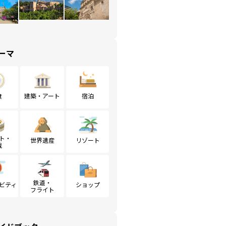
ーマ
食
建築・アート
宿泊
ト・
世界遺産
リゾート
戦
鉄道・
ビティ
ショップ
フライト