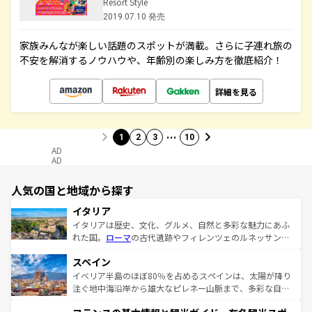
Resort Style
2019.07.10 発売
家族みんなが楽しい話題のスポットが満載。さらに子連れ旅の
不安を解消するノウハウや、年齢別の楽しみ方を徹底紹介！
詳細を見る
…
1
2
3
10
AD
AD
人気の国と地域から探す
イタリア
イタリアは歴史、文化、グルメ、自然と多彩な魅力にあふ
れた国。
ローマ
の古代遺跡やフィレンツェのルネッサンス
美術、ヴェネツィアの運河など、歴史あるスポットはもち
スペイン
ろん、トスカーナの美しい田園風景やアマルフィ海岸の絶
景など、自然景観も見逃せない。観光の合間には、本場の
イベリア半島のほぼ80％を占めるスペインは、太陽が降り
ピザやパスタなど、絶品のイタリア料理を堪能することも
注ぐ地中海沿岸から雄大なピレネー山脈まで、多彩な自然
できる。朝目覚めてから夜眠るまで、すべての瞬間を楽し
と文化が詰まったヨーロッパ屈指の旅行先だ。多様な地域