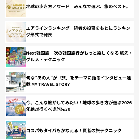
地球の歩き方アワード みんなで選ぶ、旅のベスト。
エアラインランキング 読者の投票をもとにランキン
グ形式で発表
Next韓国旅 次の韓国旅行がもっと楽しくなる 旅先・
グルメ・テクニック
旬な“あの人”が「旅」をテーマに語るインタビュー連
載 MY TRAVEL STORY
今、こんな旅がしてみたい！地球の歩き方が選ぶ2026
年絶対行くべき旅先30
コスパもタイパもかなえる！賢者の旅テクニック