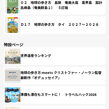
０２ 地球の歩き方 島旅 奄美大島 喜界島 加計
呂麻島（奄美群島１） ５訂版
Ｄ１７ 地球の歩き方 タイ ２０２７～２０２８
特設ページ
世界遺産ランキング
地球の歩き方 meets クリストファー・ノーラン監督
最新作『オデュッセイア』
準備も滞在もスマートに！ トラベルハック2026