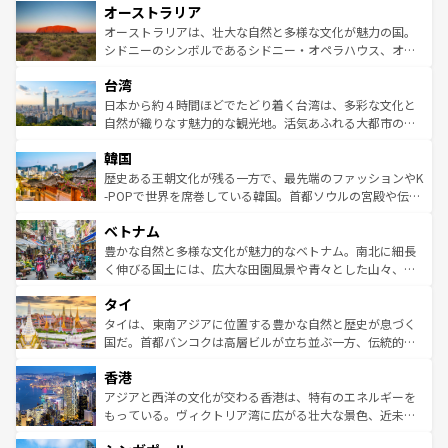
オーストラリア
部のニューオーリンズでは、音楽と美食が融合した独特の
ワイ島は見逃せない。また、定番の観光地といえばオアフ
文化が魅力。旅行者はアメリカの各地域で異なる魅力を楽
島だが、静かな自然を求めるならマウイ島やカウアイ島が
オーストラリアは、壮大な自然と多様な文化が魅力の国。
しみながら、その多様性と豊かな歴史を感じることができ
おすすめ。エメラルドグリーンに輝く海をはじめ、豊かな
シドニーのシンボルであるシドニー・オペラハウス、オー
るだろう。車でのロードトリップや列車の旅も、アメリカ
文化や歴史が息づいている。「アロハスピリット」と呼ば
ストラリア東海岸北部に広がる大サンゴ礁地帯グレートバ
ならではの贅沢な旅のスタイルだ。 なお、新着のアメリカ
台湾
れるおもてなしの心で訪れる人々を迎えてくれるハワイの
リアリーフや大陸中央部にそびえるウルル（エアーズロッ
情報は
コンテンツ一覧
を参照してほしい。
人々、おいしいローカルフードやハワイアンミュージッ
ク）、タスマニアの美しい原生林やケアンズの熱帯雨林な
日本から約４時間ほどでたどり着く台湾は、多彩な文化と
ク、伝統的なフラダンスなど、すべてがハワイの魅力を彩
ど、見どころがたくさん。また、カフェやワイン、オージ
自然が織りなす魅力的な観光地。活気あふれる大都市の台
っている。訪れるたびに新しい発見と感動が待っているハ
ービーフなどの食文化も豊かで、美味しいものであふれて
北やノスタルジックな町並みが人気な九份（ジォウフェ
ワイを、存分に味わってほしい。 なお、新着のハワイ情報
韓国
いる。アクティビティも充実しており、サーフィンやダイ
ン）、静ひつな山岳地帯である台湾東部など、都市の喧騒
は
コンテンツ一覧
を参照してほしい。
ビング、ハイキングなど、アウトドア好きにはたまらな
と山間の静けさが共存しており、訪れる人に新しい発見と
歴史ある王朝文化が残る一方で、最先端のファッションやK
い。オーストラリアの多彩な魅力を存分に味わいつくそ
驚きをもたらしてくれる。また、奥深い台湾の食文化も魅
-POPで世界を席巻している韓国。首都ソウルの宮殿や伝統
う。 なお、新着のオーストラリア情報は
コンテンツ一覧
を
力で、夜市などの屋台グルメから高級料理、ヘルシーで美
家屋が並ぶエリアでは韓国の歴史と文化に浸ることがで
参照してほしい。
ベトナム
容にもいいと評判のスイーツなど、バラエティ豊かな料理
き、地方に足を延ばせば四季折々の自然美を楽しむことが
が味わえる。 なお、新着の台湾情報は
コンテンツ一覧
を参
できる。そして、キムチや焼肉、絶品のストリートフード
豊かな自然と多様な文化が魅力的なベトナム。南北に細長
照してほしい。
まで、さまざまな韓国料理が待っている。夜には、韓国な
く伸びる国土には、広大な田園風景や青々とした山々、世
らではのナイトライフも堪能できる。あたたかいホスピタ
界遺産に登録された壮大な自然景観が点在し、都市部では
タイ
リティに包まれながら、韓国の多彩な魅力を心ゆくまで味
急速な発展と共に伝統が息づく。ハノイの古い町並みやホ
わってみてほしい。 なお、新着の韓国情報は
コンテンツ一
ーチミン市のフランス統治時代の建物も、独特の雰囲気を
タイは、東南アジアに位置する豊かな自然と歴史が息づく
覧
を参照してほしい。
醸し出している。また、バラエティの豊かさとおいしさで
国だ。首都バンコクは高層ビルが立ち並ぶ一方、伝統的な
世界中の食通を魅了してやまないベトナム料理も魅力のひ
寺院や市場がいたるところに点在し、古きよき文化と現代
香港
とつ。フォーやバインミー、ベトナムコーヒーなどは、ぜ
の活気が交差している。北部ではチェンマイなどの山岳地
ひ現地で味わいたい。どの地域を訪れてもあたたかい人々
帯で自然と触れ合い、南部ではプーケットやクラビの美し
アジアと西洋の文化が交わる香港は、特有のエネルギーを
が旅行者を迎えてくれるので、きっと忘れられない旅にな
いビーチでリゾート気分を楽しむことができる。タイ料理
もっている。ヴィクトリア湾に広がる壮大な景色、近未来
るはずだ。 なお、新着のベトナム情報は
コンテンツ一覧
を
は世界的に有名で、屋台から高級レストランまで味覚を刺
的なアートスポット、そして歴史と現代が融合した町並