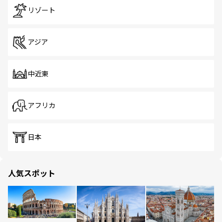
リゾート
アジア
中近東
アフリカ
日本
人気スポット