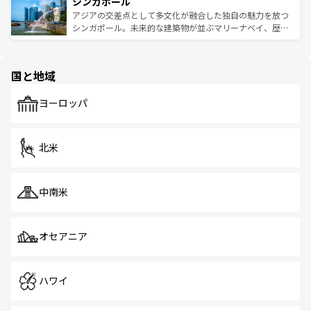
参照してほしい。
シンガポール
激する。気候は一年中温暖で、どの季節にも異なる楽しみ
み、どこを訪れても感動するはず。観光スポットが密集し
が待っている。親しみやすいタイの人々、仏教を中心とし
ており、効率よく見どころを回れるのも魅力。息をのむよ
アジアの交差点として多文化が融合した独自の魅力を放つ
た文化、そして多様な観光資源が、訪れる旅人を魅了し続
うな絶景から文化的な体験まで、香港を存分に楽しみ尽く
シンガポール。未来的な建築物が並ぶマリーナベイ、歴史
ける。 なお、新着のタイ情報は
コンテンツ一覧
を参照して
そう。 なお、新着の香港情報は
コンテンツ一覧
を参照して
と伝統を感じられるエスニックタウン、多数の緑豊かな公
ほしい。
ほしい。
園や自然保護区など、自然が調和した近代的な景観と文化
の多様性あふれるカラフルな町は、どこを歩いても新しい
国と地域
発見がある。さらに、治安のよさや充実した公共交通機関
も、旅行者にとっては魅力的なポイント。グルメも豊富
で、ホーカーズは地元の風情を楽しめる外せないスポット
ヨーロッパ
だ。訪れる人を飽きさせないシンガポールで、多様な魅力
を体感しよう。 なお、新着のシンガポール情報は
コンテン
ツ一覧
を参照してほしい。
北米
中南米
オセアニア
ハワイ