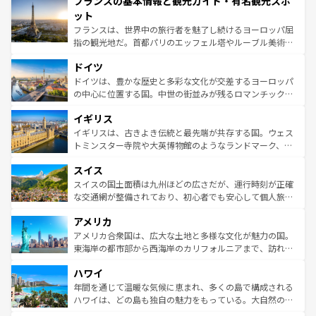
フランスの基本情報と観光ガイド・有名観光スポ
ませてくれるイタリアで、忘れられない旅をしてみよう！
文化が根付くこの国では、情熱的なフラメンコ、熱気あふ
なお、新着のイタリア情報は
コンテンツ一覧
を参照してほ
れる闘牛、そして美味しいタパスが生活の一部となってい
ット
しい。
る。首都マドリードの洗練された雰囲気や、バルセロナの
フランスは、世界中の旅行者を魅了し続けるヨーロッパ屈
アートに溢れた街角から、地方では古代ローマ遺跡や中世
指の観光地だ。首都パリのエッフェル塔やルーブル美術館
の城塞都市、穏やかなビーチリゾートまで多彩な表情を見
といった象徴的なスポットから、田舎町の古風な美しさま
せる。地方によって風土や気候が異なるスペインはその個
ドイツ
で、幅広い魅力が詰まっている。華麗な宮殿、歴史的な大
性で訪れる人を魅了する。 なお、新着のスペイン情報は
コ
聖堂、美しいビーチ、そして豊かな自然が、訪れる者を心
ドイツは、豊かな歴史と多彩な文化が交差するヨーロッパ
ンテンツ一覧
を参照してほしい。
から魅了する。また、フランスは美食の国としても知ら
の中心に位置する国。中世の街並みが残るロマンチック街
れ、フランス料理はユネスコ無形文化遺産にも登録されて
道から、未来を先取りするようなモダンな都市まで多様な
イギリス
いる。シャンパンの発祥地であるランス、プロヴァンスの
顔を持つこの国は、どこを歩いても飽きることがない。ベ
香り高いラベンダー畑など、多彩な楽しみ方が可能だ。さ
ルリンの文化的活気、バイエルン州のアルプスの絶景、そ
イギリスは、古きよき伝統と最先端が共存する国。ウェス
らに、パリ以外の地域にも魅力が溢れており、どの街角に
してライン川沿いのワイン畑といった風景は必見。ビール
トミンスター寺院や大英博物館のようなランドマーク、歴
も豊かな歴史と文化が息づいている。パリ以外の個性あふ
とソーセージを味わいながら地元の人と過ごす楽しい時間
史ある大学都市、美しい丘陵地帯や牧歌的な風景など、エ
れる地方に足を運ぶとそれぞれで全く異なる文化を体験で
スイス
は、お酒好きな人にはぜひ体験してほしい。 なお、新着の
リアごとに異なる魅力がある。また、優雅なアフタヌーン
きるだろう。 なお、新着のフランス情報は
コンテンツ一覧
ドイツ情報は
コンテンツ一覧
を参照してほしい。
ティー、ビール好きにはたまらない英国パブ、サッカー観
スイスの国土面積は九州ほどの広さだが、運行時刻が正確
を参照してほしい。
戦など、本場だからこそできる体験も豊富。イギリスを旅
な交通網が整備されており、初心者でも安心して個人旅行
して楽しみつくそう。 なお、新着のイギリス情報は
コンテ
を楽しめる。日本同様に時刻表どおりの旅が可能だ。中世
アメリカ
ンツ一覧
を参照してほしい。
の建物がそのまま残る町や、スイスならではのユニークな
博物館もあり、アルプス観光だけでなく町歩きも満喫する
アメリカ合衆国は、広大な土地と多様な文化が魅力の国。
ことができる。国民の所得が高いため物価も高いが、旅行
東海岸の都市部から西海岸のカリフォルニアまで、訪れる
者向けの交通パス提供のサービスもあり、うまく活用すれ
場所ごとに異なる風景と体験が待っている。ニューヨーク
ハワイ
ば市内交通費無料で観光を楽しむこともできる。 なお、新
のような巨大都市は、観光、ショッピング、エンターテイ
着のスイス情報は
コンテンツ一覧
を参照してほしい。
ンメントが詰まった刺激的なスポットだ。一方、アメリカ
年間を通じて温暖な気候に恵まれ、多くの島で構成される
西部には大自然が広がり、グランドキャニオンやイエロー
ハワイは、どの島も独自の魅力をもっている。大自然の神
ストーン国立公園といった絶景が堪能できる。さらに、南
秘を感じたいなら、火山が生み出した壮大な景観を誇るハ