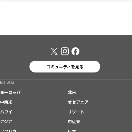
コミュニティを見る
国と地域
ヨーロッパ
北米
中南米
オセアニア
ハワイ
リゾート
アジア
中近東
アフリカ
日本