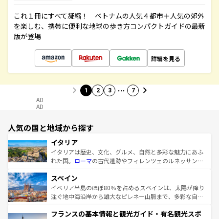
これ１冊にすべて凝縮！ ベトナムの人気４都市＋人気の郊外
を楽しむ、携帯に便利な地球の歩き方コンパクトガイドの最新
版が登場
詳細を見る
…
1
2
3
7
AD
AD
人気の国と地域から探す
イタリア
イタリアは歴史、文化、グルメ、自然と多彩な魅力にあふ
れた国。
ローマ
の古代遺跡やフィレンツェのルネッサンス
美術、ヴェネツィアの運河など、歴史あるスポットはもち
スペイン
ろん、トスカーナの美しい田園風景やアマルフィ海岸の絶
景など、自然景観も見逃せない。観光の合間には、本場の
イベリア半島のほぼ80％を占めるスペインは、太陽が降り
ピザやパスタなど、絶品のイタリア料理を堪能することも
注ぐ地中海沿岸から雄大なピレネー山脈まで、多彩な自然
できる。朝目覚めてから夜眠るまで、すべての瞬間を楽し
と文化が詰まったヨーロッパ屈指の旅行先だ。多様な地域
フランスの基本情報と観光ガイド・有名観光スポ
ませてくれるイタリアで、忘れられない旅をしてみよう！
文化が根付くこの国では、情熱的なフラメンコ、熱気あふ