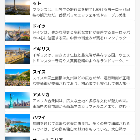
なお、新着のイタリア情報は
コンテンツ一覧
を参照してほ
れる闘牛、そして美味しいタパスが生活の一部となってい
ット
しい。
る。首都マドリードの洗練された雰囲気や、バルセロナの
フランスは、世界中の旅行者を魅了し続けるヨーロッパ屈
アートに溢れた街角から、地方では古代ローマ遺跡や中世
指の観光地だ。首都パリのエッフェル塔やルーブル美術館
の城塞都市、穏やかなビーチリゾートまで多彩な表情を見
といった象徴的なスポットから、田舎町の古風な美しさま
せる。地方によって風土や気候が異なるスペインはその個
ドイツ
で、幅広い魅力が詰まっている。華麗な宮殿、歴史的な大
性で訪れる人を魅了する。 なお、新着のスペイン情報は
コ
聖堂、美しいビーチ、そして豊かな自然が、訪れる者を心
ドイツは、豊かな歴史と多彩な文化が交差するヨーロッパ
ンテンツ一覧
を参照してほしい。
から魅了する。また、フランスは美食の国としても知ら
の中心に位置する国。中世の街並みが残るロマンチック街
れ、フランス料理はユネスコ無形文化遺産にも登録されて
道から、未来を先取りするようなモダンな都市まで多様な
イギリス
いる。シャンパンの発祥地であるランス、プロヴァンスの
顔を持つこの国は、どこを歩いても飽きることがない。ベ
香り高いラベンダー畑など、多彩な楽しみ方が可能だ。さ
ルリンの文化的活気、バイエルン州のアルプスの絶景、そ
イギリスは、古きよき伝統と最先端が共存する国。ウェス
らに、パリ以外の地域にも魅力が溢れており、どの街角に
してライン川沿いのワイン畑といった風景は必見。ビール
トミンスター寺院や大英博物館のようなランドマーク、歴
も豊かな歴史と文化が息づいている。パリ以外の個性あふ
とソーセージを味わいながら地元の人と過ごす楽しい時間
史ある大学都市、美しい丘陵地帯や牧歌的な風景など、エ
れる地方に足を運ぶとそれぞれで全く異なる文化を体験で
スイス
は、お酒好きな人にはぜひ体験してほしい。 なお、新着の
リアごとに異なる魅力がある。また、優雅なアフタヌーン
きるだろう。 なお、新着のフランス情報は
コンテンツ一覧
ドイツ情報は
コンテンツ一覧
を参照してほしい。
ティー、ビール好きにはたまらない英国パブ、サッカー観
スイスの国土面積は九州ほどの広さだが、運行時刻が正確
を参照してほしい。
戦など、本場だからこそできる体験も豊富。イギリスを旅
な交通網が整備されており、初心者でも安心して個人旅行
して楽しみつくそう。 なお、新着のイギリス情報は
コンテ
を楽しめる。日本同様に時刻表どおりの旅が可能だ。中世
アメリカ
ンツ一覧
を参照してほしい。
の建物がそのまま残る町や、スイスならではのユニークな
博物館もあり、アルプス観光だけでなく町歩きも満喫する
アメリカ合衆国は、広大な土地と多様な文化が魅力の国。
ことができる。国民の所得が高いため物価も高いが、旅行
東海岸の都市部から西海岸のカリフォルニアまで、訪れる
者向けの交通パス提供のサービスもあり、うまく活用すれ
場所ごとに異なる風景と体験が待っている。ニューヨーク
ハワイ
ば市内交通費無料で観光を楽しむこともできる。 なお、新
のような巨大都市は、観光、ショッピング、エンターテイ
着のスイス情報は
コンテンツ一覧
を参照してほしい。
ンメントが詰まった刺激的なスポットだ。一方、アメリカ
年間を通じて温暖な気候に恵まれ、多くの島で構成される
西部には大自然が広がり、グランドキャニオンやイエロー
ハワイは、どの島も独自の魅力をもっている。大自然の神
ストーン国立公園といった絶景が堪能できる。さらに、南
秘を感じたいなら、火山が生み出した壮大な景観を誇るハ
部のニューオーリンズでは、音楽と美食が融合した独特の