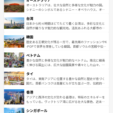
オーストラリア
ワイ島は見逃せない。また、定番の観光地といえばオアフ
文化が魅力。旅行者はアメリカの各地域で異なる魅力を楽
島だが、静かな自然を求めるならマウイ島やカウアイ島が
オーストラリアは、壮大な自然と多様な文化が魅力の国。
しみながら、その多様性と豊かな歴史を感じることができ
おすすめ。エメラルドグリーンに輝く海をはじめ、豊かな
シドニーのシンボルであるシドニー・オペラハウス、オー
るだろう。車でのロードトリップや列車の旅も、アメリカ
文化や歴史が息づいている。「アロハスピリット」と呼ば
ストラリア東海岸北部に広がる大サンゴ礁地帯グレートバ
ならではの贅沢な旅のスタイルだ。 なお、新着のアメリカ
台湾
れるおもてなしの心で訪れる人々を迎えてくれるハワイの
リアリーフや大陸中央部にそびえるウルル（エアーズロッ
情報は
コンテンツ一覧
を参照してほしい。
人々、おいしいローカルフードやハワイアンミュージッ
ク）、タスマニアの美しい原生林やケアンズの熱帯雨林な
日本から約４時間ほどでたどり着く台湾は、多彩な文化と
ク、伝統的なフラダンスなど、すべてがハワイの魅力を彩
ど、見どころがたくさん。また、カフェやワイン、オージ
自然が織りなす魅力的な観光地。活気あふれる大都市の台
っている。訪れるたびに新しい発見と感動が待っているハ
ービーフなどの食文化も豊かで、美味しいものであふれて
北やノスタルジックな町並みが人気な九份（ジォウフェ
ワイを、存分に味わってほしい。 なお、新着のハワイ情報
韓国
いる。アクティビティも充実しており、サーフィンやダイ
ン）、静ひつな山岳地帯である台湾東部など、都市の喧騒
は
コンテンツ一覧
を参照してほしい。
ビング、ハイキングなど、アウトドア好きにはたまらな
と山間の静けさが共存しており、訪れる人に新しい発見と
歴史ある王朝文化が残る一方で、最先端のファッションやK
い。オーストラリアの多彩な魅力を存分に味わいつくそ
驚きをもたらしてくれる。また、奥深い台湾の食文化も魅
-POPで世界を席巻している韓国。首都ソウルの宮殿や伝統
う。 なお、新着のオーストラリア情報は
コンテンツ一覧
を
力で、夜市などの屋台グルメから高級料理、ヘルシーで美
家屋が並ぶエリアでは韓国の歴史と文化に浸ることがで
参照してほしい。
ベトナム
容にもいいと評判のスイーツなど、バラエティ豊かな料理
き、地方に足を延ばせば四季折々の自然美を楽しむことが
が味わえる。 なお、新着の台湾情報は
コンテンツ一覧
を参
できる。そして、キムチや焼肉、絶品のストリートフード
豊かな自然と多様な文化が魅力的なベトナム。南北に細長
照してほしい。
まで、さまざまな韓国料理が待っている。夜には、韓国な
く伸びる国土には、広大な田園風景や青々とした山々、世
らではのナイトライフも堪能できる。あたたかいホスピタ
界遺産に登録された壮大な自然景観が点在し、都市部では
タイ
リティに包まれながら、韓国の多彩な魅力を心ゆくまで味
急速な発展と共に伝統が息づく。ハノイの古い町並みやホ
わってみてほしい。 なお、新着の韓国情報は
コンテンツ一
ーチミン市のフランス統治時代の建物も、独特の雰囲気を
タイは、東南アジアに位置する豊かな自然と歴史が息づく
覧
を参照してほしい。
醸し出している。また、バラエティの豊かさとおいしさで
国だ。首都バンコクは高層ビルが立ち並ぶ一方、伝統的な
世界中の食通を魅了してやまないベトナム料理も魅力のひ
寺院や市場がいたるところに点在し、古きよき文化と現代
香港
とつ。フォーやバインミー、ベトナムコーヒーなどは、ぜ
の活気が交差している。北部ではチェンマイなどの山岳地
ひ現地で味わいたい。どの地域を訪れてもあたたかい人々
帯で自然と触れ合い、南部ではプーケットやクラビの美し
アジアと西洋の文化が交わる香港は、特有のエネルギーを
が旅行者を迎えてくれるので、きっと忘れられない旅にな
いビーチでリゾート気分を楽しむことができる。タイ料理
もっている。ヴィクトリア湾に広がる壮大な景色、近未来
るはずだ。 なお、新着のベトナム情報は
コンテンツ一覧
を
は世界的に有名で、屋台から高級レストランまで味覚を刺
的なアートスポット、そして歴史と現代が融合した町並
参照してほしい。
シンガポール
激する。気候は一年中温暖で、どの季節にも異なる楽しみ
み、どこを訪れても感動するはず。観光スポットが密集し