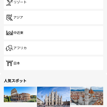
リゾート
アジア
中近東
アフリカ
日本
人気スポット