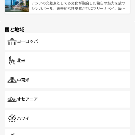
が待っている。親しみやすいタイの人々、仏教を中心とし
ており、効率よく見どころを回れるのも魅力。息をのむよ
アジアの交差点として多文化が融合した独自の魅力を放つ
た文化、そして多様な観光資源が、訪れる旅人を魅了し続
うな絶景から文化的な体験まで、香港を存分に楽しみ尽く
シンガポール。未来的な建築物が並ぶマリーナベイ、歴史
ける。 なお、新着のタイ情報は
コンテンツ一覧
を参照して
そう。 なお、新着の香港情報は
コンテンツ一覧
を参照して
と伝統を感じられるエスニックタウン、多数の緑豊かな公
ほしい。
ほしい。
園や自然保護区など、自然が調和した近代的な景観と文化
の多様性あふれるカラフルな町は、どこを歩いても新しい
国と地域
発見がある。さらに、治安のよさや充実した公共交通機関
も、旅行者にとっては魅力的なポイント。グルメも豊富
で、ホーカーズは地元の風情を楽しめる外せないスポット
ヨーロッパ
だ。訪れる人を飽きさせないシンガポールで、多様な魅力
を体感しよう。 なお、新着のシンガポール情報は
コンテン
ツ一覧
を参照してほしい。
北米
中南米
オセアニア
ハワイ