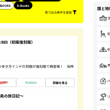
BOOKS
D-Books
国と地
絞り込み条件を追加
-1983（初版復刻版）
球の歩き方インドの初版が復刻版で再登場！ 当時
詳細を見る
社員の旅日記～