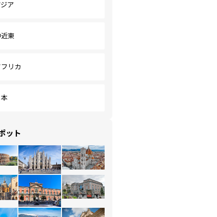
アジア
中近東
アフリカ
日本
ポット