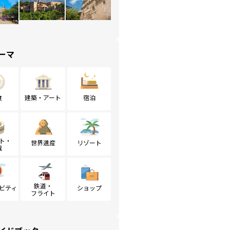
ーマ
食
建築・アート
宿泊
ト・
世界遺産
リゾート
戦
鉄道・
ビティ
ショップ
フライト