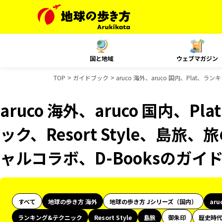
国と地域
ウェブマガジン
TOP
ガイドブック
aruco 海外、aruco 国内、Plat、
aruco 海外、aruco 国内、
ック、Resort Style、島旅
ャルコラボ、D-Booksのガイ
すべて
地球の歩き方 海外
地球の歩き方 Jシリーズ（国内）
aru
ランキング&テクニック
Resort Style
島旅
御朱印
歴史時