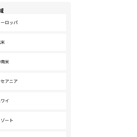
域
ヨーロッパ
北米
中南米
オセアニア
ハワイ
リゾート