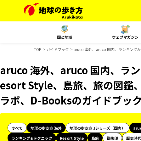
国と地域
ウェブマガジン
TOP
ガイドブック
aruco 海外、aruco 国内、ランキング
aruco 海外、aruco 国内
esort Style、島旅、旅の図
ラボ、D-Booksのガイドブッ
すべて
地球の歩き方 海外
地球の歩き方 Jシリーズ（国内）
aru
ランキング&テクニック
Resort Style
島旅
御朱印
歴史時