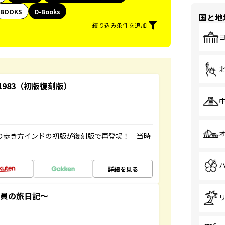
BOOKS
D-Books
国と地
絞り込み条件を追加
-1983（初版復刻版）
球の歩き方インドの初版が復刻版で再登場！ 当時
詳細を見る
社員の旅日記～