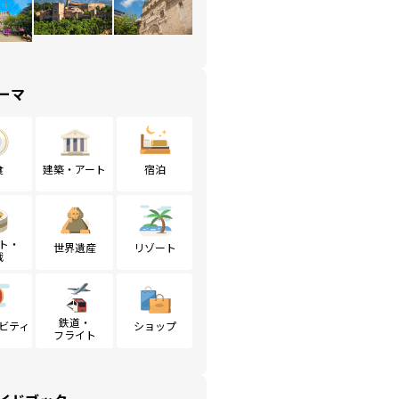
ーマ
食
建築・アート
宿泊
ト・
世界遺産
リゾート
戦
鉄道・
ビティ
ショップ
フライト