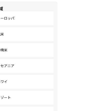
域
ヨーロッパ
北米
中南米
オセアニア
ハワイ
リゾート