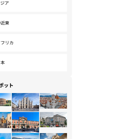
アジア
中近東
アフリカ
日本
ポット