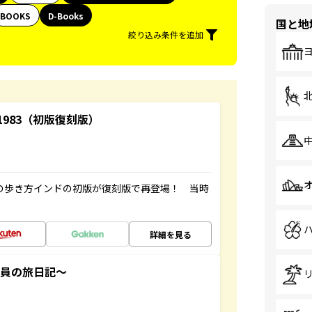
BOOKS
D-Books
国と地
絞り込み条件を追加
-1983（初版復刻版）
球の歩き方インドの初版が復刻版で再登場！ 当時
詳細を見る
社員の旅日記～