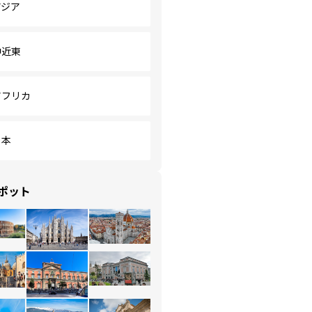
アジア
中近東
アフリカ
日本
ポット