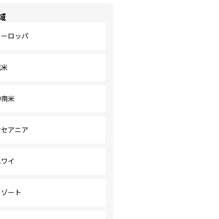
域
ヨーロッパ
北米
中南米
オセアニア
ハワイ
リゾート