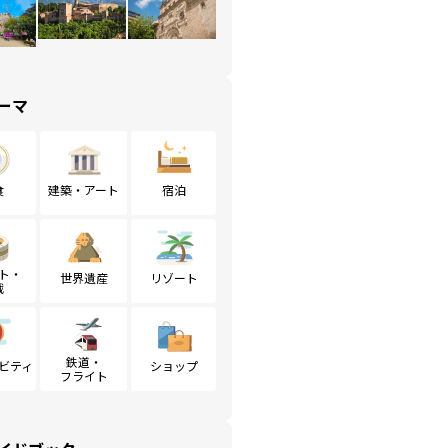
ーマ
食
建築・アート
宿泊
ト・
世界遺産
リゾート
戦
鉄道・
ビティ
ショップ
フライト