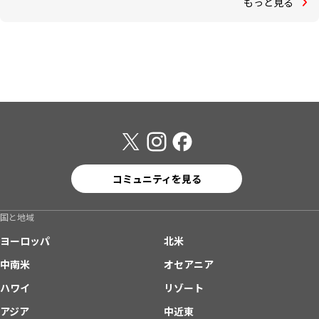
もっと見る
コミュニティを見る
国と地域
ヨーロッパ
北米
中南米
オセアニア
ハワイ
リゾート
アジア
中近東