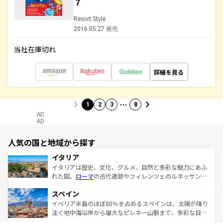
７
Resort Style
2016.05.27 発売
当社在庫切れ
詳細を見る
…
1
2
3
8
AD
AD
人気の国と地域から探す
イタリア
イタリアは歴史、文化、グルメ、自然と多彩な魅力にあふ
れた国。
ローマ
の古代遺跡やフィレンツェのルネッサンス
美術、ヴェネツィアの運河など、歴史あるスポットはもち
スペイン
ろん、トスカーナの美しい田園風景やアマルフィ海岸の絶
景など、自然景観も見逃せない。観光の合間には、本場の
イベリア半島のほぼ80％を占めるスペインは、太陽が降り
ピザやパスタなど、絶品のイタリア料理を堪能することも
注ぐ地中海沿岸から雄大なピレネー山脈まで、多彩な自然
できる。朝目覚めてから夜眠るまで、すべての瞬間を楽し
と文化が詰まったヨーロッパ屈指の旅行先だ。多様な地域