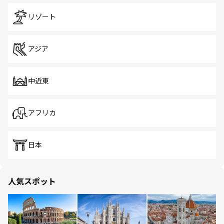
リゾート
アジア
中近東
アフリカ
日本
人気スポット