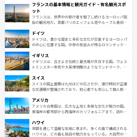
フランスの基本情報と観光ガイド・有名観光スポ
ませてくれるイタリアで、忘れられない旅をしてみよう！
文化が根付くこの国では、情熱的なフラメンコ、熱気あふ
なお、新着のイタリア情報は
コンテンツ一覧
を参照してほ
れる闘牛、そして美味しいタパスが生活の一部となってい
ット
しい。
る。首都マドリードの洗練された雰囲気や、バルセロナの
フランスは、世界中の旅行者を魅了し続けるヨーロッパ屈
アートに溢れた街角から、地方では古代ローマ遺跡や中世
指の観光地だ。首都パリのエッフェル塔やルーブル美術館
の城塞都市、穏やかなビーチリゾートまで多彩な表情を見
といった象徴的なスポットから、田舎町の古風な美しさま
せる。地方によって風土や気候が異なるスペインはその個
ドイツ
で、幅広い魅力が詰まっている。華麗な宮殿、歴史的な大
性で訪れる人を魅了する。 なお、新着のスペイン情報は
コ
聖堂、美しいビーチ、そして豊かな自然が、訪れる者を心
ドイツは、豊かな歴史と多彩な文化が交差するヨーロッパ
ンテンツ一覧
を参照してほしい。
から魅了する。また、フランスは美食の国としても知ら
の中心に位置する国。中世の街並みが残るロマンチック街
れ、フランス料理はユネスコ無形文化遺産にも登録されて
道から、未来を先取りするようなモダンな都市まで多様な
イギリス
いる。シャンパンの発祥地であるランス、プロヴァンスの
顔を持つこの国は、どこを歩いても飽きることがない。ベ
香り高いラベンダー畑など、多彩な楽しみ方が可能だ。さ
ルリンの文化的活気、バイエルン州のアルプスの絶景、そ
イギリスは、古きよき伝統と最先端が共存する国。ウェス
らに、パリ以外の地域にも魅力が溢れており、どの街角に
してライン川沿いのワイン畑といった風景は必見。ビール
トミンスター寺院や大英博物館のようなランドマーク、歴
も豊かな歴史と文化が息づいている。パリ以外の個性あふ
とソーセージを味わいながら地元の人と過ごす楽しい時間
史ある大学都市、美しい丘陵地帯や牧歌的な風景など、エ
れる地方に足を運ぶとそれぞれで全く異なる文化を体験で
スイス
は、お酒好きな人にはぜひ体験してほしい。 なお、新着の
リアごとに異なる魅力がある。また、優雅なアフタヌーン
きるだろう。 なお、新着のフランス情報は
コンテンツ一覧
ドイツ情報は
コンテンツ一覧
を参照してほしい。
ティー、ビール好きにはたまらない英国パブ、サッカー観
スイスの国土面積は九州ほどの広さだが、運行時刻が正確
を参照してほしい。
戦など、本場だからこそできる体験も豊富。イギリスを旅
な交通網が整備されており、初心者でも安心して個人旅行
して楽しみつくそう。 なお、新着のイギリス情報は
コンテ
を楽しめる。日本同様に時刻表どおりの旅が可能だ。中世
アメリカ
ンツ一覧
を参照してほしい。
の建物がそのまま残る町や、スイスならではのユニークな
博物館もあり、アルプス観光だけでなく町歩きも満喫する
アメリカ合衆国は、広大な土地と多様な文化が魅力の国。
ことができる。国民の所得が高いため物価も高いが、旅行
東海岸の都市部から西海岸のカリフォルニアまで、訪れる
者向けの交通パス提供のサービスもあり、うまく活用すれ
場所ごとに異なる風景と体験が待っている。ニューヨーク
ハワイ
ば市内交通費無料で観光を楽しむこともできる。 なお、新
のような巨大都市は、観光、ショッピング、エンターテイ
着のスイス情報は
コンテンツ一覧
を参照してほしい。
ンメントが詰まった刺激的なスポットだ。一方、アメリカ
年間を通じて温暖な気候に恵まれ、多くの島で構成される
西部には大自然が広がり、グランドキャニオンやイエロー
ハワイは、どの島も独自の魅力をもっている。大自然の神