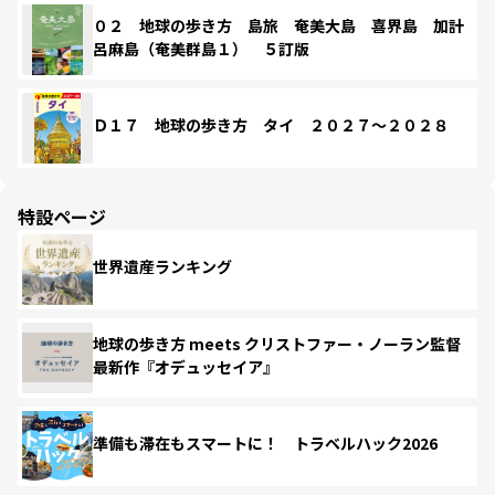
０２ 地球の歩き方 島旅 奄美大島 喜界島 加計
呂麻島（奄美群島１） ５訂版
Ｄ１７ 地球の歩き方 タイ ２０２７～２０２８
特設ページ
世界遺産ランキング
地球の歩き方 meets クリストファー・ノーラン監督
最新作『オデュッセイア』
準備も滞在もスマートに！ トラベルハック2026