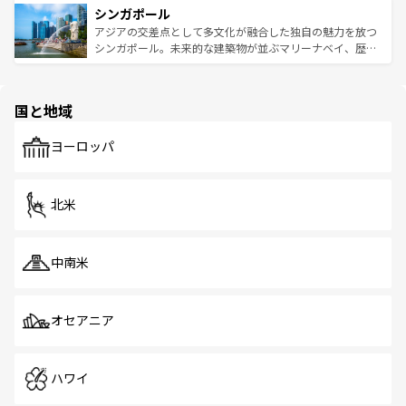
参照してほしい。
シンガポール
激する。気候は一年中温暖で、どの季節にも異なる楽しみ
み、どこを訪れても感動するはず。観光スポットが密集し
が待っている。親しみやすいタイの人々、仏教を中心とし
ており、効率よく見どころを回れるのも魅力。息をのむよ
アジアの交差点として多文化が融合した独自の魅力を放つ
た文化、そして多様な観光資源が、訪れる旅人を魅了し続
うな絶景から文化的な体験まで、香港を存分に楽しみ尽く
シンガポール。未来的な建築物が並ぶマリーナベイ、歴史
ける。 なお、新着のタイ情報は
コンテンツ一覧
を参照して
そう。 なお、新着の香港情報は
コンテンツ一覧
を参照して
と伝統を感じられるエスニックタウン、多数の緑豊かな公
ほしい。
ほしい。
園や自然保護区など、自然が調和した近代的な景観と文化
の多様性あふれるカラフルな町は、どこを歩いても新しい
国と地域
発見がある。さらに、治安のよさや充実した公共交通機関
も、旅行者にとっては魅力的なポイント。グルメも豊富
で、ホーカーズは地元の風情を楽しめる外せないスポット
ヨーロッパ
だ。訪れる人を飽きさせないシンガポールで、多様な魅力
を体感しよう。 なお、新着のシンガポール情報は
コンテン
ツ一覧
を参照してほしい。
北米
中南米
オセアニア
ハワイ