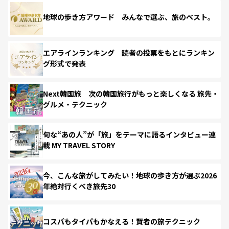
地球の歩き方アワード みんなで選ぶ、旅のベスト。
エアラインランキング 読者の投票をもとにランキン
グ形式で発表
Next韓国旅 次の韓国旅行がもっと楽しくなる 旅先・
グルメ・テクニック
旬な“あの人”が「旅」をテーマに語るインタビュー連
載 MY TRAVEL STORY
今、こんな旅がしてみたい！地球の歩き方が選ぶ2026
年絶対行くべき旅先30
コスパもタイパもかなえる！賢者の旅テクニック