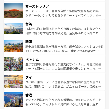
ストーン国立公園といった絶景が堪能できる。さらに、南
秘を感じたいなら、火山が生み出した壮大な景観を誇るハ
オーストラリア
部のニューオーリンズでは、音楽と美食が融合した独特の
ワイ島は見逃せない。また、定番の観光地といえばオアフ
文化が魅力。旅行者はアメリカの各地域で異なる魅力を楽
島だが、静かな自然を求めるならマウイ島やカウアイ島が
オーストラリアは、壮大な自然と多様な文化が魅力の国。
しみながら、その多様性と豊かな歴史を感じることができ
おすすめ。エメラルドグリーンに輝く海をはじめ、豊かな
シドニーのシンボルであるシドニー・オペラハウス、オー
るだろう。車でのロードトリップや列車の旅も、アメリカ
文化や歴史が息づいている。「アロハスピリット」と呼ば
ストラリア東海岸北部に広がる大サンゴ礁地帯グレートバ
ならではの贅沢な旅のスタイルだ。 なお、新着のアメリカ
台湾
れるおもてなしの心で訪れる人々を迎えてくれるハワイの
リアリーフや大陸中央部にそびえるウルル（エアーズロッ
情報は
コンテンツ一覧
を参照してほしい。
人々、おいしいローカルフードやハワイアンミュージッ
ク）、タスマニアの美しい原生林やケアンズの熱帯雨林な
日本から約４時間ほどでたどり着く台湾は、多彩な文化と
ク、伝統的なフラダンスなど、すべてがハワイの魅力を彩
ど、見どころがたくさん。また、カフェやワイン、オージ
自然が織りなす魅力的な観光地。活気あふれる大都市の台
っている。訪れるたびに新しい発見と感動が待っているハ
ービーフなどの食文化も豊かで、美味しいものであふれて
北やノスタルジックな町並みが人気な九份（ジォウフェ
ワイを、存分に味わってほしい。 なお、新着のハワイ情報
韓国
いる。アクティビティも充実しており、サーフィンやダイ
ン）、静ひつな山岳地帯である台湾東部など、都市の喧騒
は
コンテンツ一覧
を参照してほしい。
ビング、ハイキングなど、アウトドア好きにはたまらな
と山間の静けさが共存しており、訪れる人に新しい発見と
歴史ある王朝文化が残る一方で、最先端のファッションやK
い。オーストラリアの多彩な魅力を存分に味わいつくそ
驚きをもたらしてくれる。また、奥深い台湾の食文化も魅
-POPで世界を席巻している韓国。首都ソウルの宮殿や伝統
う。 なお、新着のオーストラリア情報は
コンテンツ一覧
を
力で、夜市などの屋台グルメから高級料理、ヘルシーで美
家屋が並ぶエリアでは韓国の歴史と文化に浸ることがで
参照してほしい。
ベトナム
容にもいいと評判のスイーツなど、バラエティ豊かな料理
き、地方に足を延ばせば四季折々の自然美を楽しむことが
が味わえる。 なお、新着の台湾情報は
コンテンツ一覧
を参
できる。そして、キムチや焼肉、絶品のストリートフード
豊かな自然と多様な文化が魅力的なベトナム。南北に細長
照してほしい。
まで、さまざまな韓国料理が待っている。夜には、韓国な
く伸びる国土には、広大な田園風景や青々とした山々、世
らではのナイトライフも堪能できる。あたたかいホスピタ
界遺産に登録された壮大な自然景観が点在し、都市部では
タイ
リティに包まれながら、韓国の多彩な魅力を心ゆくまで味
急速な発展と共に伝統が息づく。ハノイの古い町並みやホ
わってみてほしい。 なお、新着の韓国情報は
コンテンツ一
ーチミン市のフランス統治時代の建物も、独特の雰囲気を
タイは、東南アジアに位置する豊かな自然と歴史が息づく
覧
を参照してほしい。
醸し出している。また、バラエティの豊かさとおいしさで
国だ。首都バンコクは高層ビルが立ち並ぶ一方、伝統的な
世界中の食通を魅了してやまないベトナム料理も魅力のひ
寺院や市場がいたるところに点在し、古きよき文化と現代
香港
とつ。フォーやバインミー、ベトナムコーヒーなどは、ぜ
の活気が交差している。北部ではチェンマイなどの山岳地
ひ現地で味わいたい。どの地域を訪れてもあたたかい人々
帯で自然と触れ合い、南部ではプーケットやクラビの美し
アジアと西洋の文化が交わる香港は、特有のエネルギーを
が旅行者を迎えてくれるので、きっと忘れられない旅にな
いビーチでリゾート気分を楽しむことができる。タイ料理
もっている。ヴィクトリア湾に広がる壮大な景色、近未来
るはずだ。 なお、新着のベトナム情報は
コンテンツ一覧
を
は世界的に有名で、屋台から高級レストランまで味覚を刺
的なアートスポット、そして歴史と現代が融合した町並