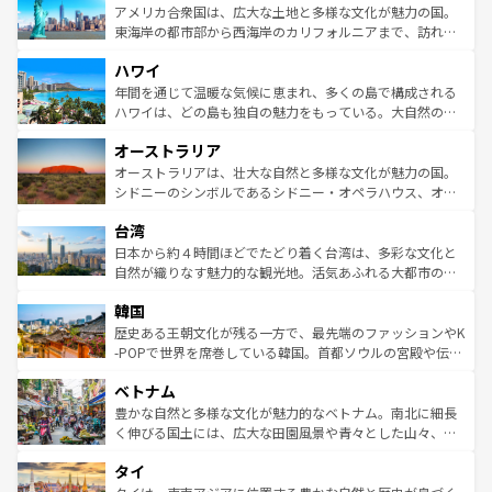
博物館もあり、アルプス観光だけでなく町歩きも満喫する
アメリカ合衆国は、広大な土地と多様な文化が魅力の国。
ことができる。国民の所得が高いため物価も高いが、旅行
東海岸の都市部から西海岸のカリフォルニアまで、訪れる
者向けの交通パス提供のサービスもあり、うまく活用すれ
場所ごとに異なる風景と体験が待っている。ニューヨーク
ハワイ
ば市内交通費無料で観光を楽しむこともできる。 なお、新
のような巨大都市は、観光、ショッピング、エンターテイ
着のスイス情報は
コンテンツ一覧
を参照してほしい。
ンメントが詰まった刺激的なスポットだ。一方、アメリカ
年間を通じて温暖な気候に恵まれ、多くの島で構成される
西部には大自然が広がり、グランドキャニオンやイエロー
ハワイは、どの島も独自の魅力をもっている。大自然の神
ストーン国立公園といった絶景が堪能できる。さらに、南
秘を感じたいなら、火山が生み出した壮大な景観を誇るハ
オーストラリア
部のニューオーリンズでは、音楽と美食が融合した独特の
ワイ島は見逃せない。また、定番の観光地といえばオアフ
文化が魅力。旅行者はアメリカの各地域で異なる魅力を楽
島だが、静かな自然を求めるならマウイ島やカウアイ島が
オーストラリアは、壮大な自然と多様な文化が魅力の国。
しみながら、その多様性と豊かな歴史を感じることができ
おすすめ。エメラルドグリーンに輝く海をはじめ、豊かな
シドニーのシンボルであるシドニー・オペラハウス、オー
るだろう。車でのロードトリップや列車の旅も、アメリカ
文化や歴史が息づいている。「アロハスピリット」と呼ば
ストラリア東海岸北部に広がる大サンゴ礁地帯グレートバ
ならではの贅沢な旅のスタイルだ。 なお、新着のアメリカ
台湾
れるおもてなしの心で訪れる人々を迎えてくれるハワイの
リアリーフや大陸中央部にそびえるウルル（エアーズロッ
情報は
コンテンツ一覧
を参照してほしい。
人々、おいしいローカルフードやハワイアンミュージッ
ク）、タスマニアの美しい原生林やケアンズの熱帯雨林な
日本から約４時間ほどでたどり着く台湾は、多彩な文化と
ク、伝統的なフラダンスなど、すべてがハワイの魅力を彩
ど、見どころがたくさん。また、カフェやワイン、オージ
自然が織りなす魅力的な観光地。活気あふれる大都市の台
っている。訪れるたびに新しい発見と感動が待っているハ
ービーフなどの食文化も豊かで、美味しいものであふれて
北やノスタルジックな町並みが人気な九份（ジォウフェ
ワイを、存分に味わってほしい。 なお、新着のハワイ情報
韓国
いる。アクティビティも充実しており、サーフィンやダイ
ン）、静ひつな山岳地帯である台湾東部など、都市の喧騒
は
コンテンツ一覧
を参照してほしい。
ビング、ハイキングなど、アウトドア好きにはたまらな
と山間の静けさが共存しており、訪れる人に新しい発見と
歴史ある王朝文化が残る一方で、最先端のファッションやK
い。オーストラリアの多彩な魅力を存分に味わいつくそ
驚きをもたらしてくれる。また、奥深い台湾の食文化も魅
-POPで世界を席巻している韓国。首都ソウルの宮殿や伝統
う。 なお、新着のオーストラリア情報は
コンテンツ一覧
を
力で、夜市などの屋台グルメから高級料理、ヘルシーで美
家屋が並ぶエリアでは韓国の歴史と文化に浸ることがで
参照してほしい。
ベトナム
容にもいいと評判のスイーツなど、バラエティ豊かな料理
き、地方に足を延ばせば四季折々の自然美を楽しむことが
が味わえる。 なお、新着の台湾情報は
コンテンツ一覧
を参
できる。そして、キムチや焼肉、絶品のストリートフード
豊かな自然と多様な文化が魅力的なベトナム。南北に細長
照してほしい。
まで、さまざまな韓国料理が待っている。夜には、韓国な
く伸びる国土には、広大な田園風景や青々とした山々、世
らではのナイトライフも堪能できる。あたたかいホスピタ
界遺産に登録された壮大な自然景観が点在し、都市部では
タイ
リティに包まれながら、韓国の多彩な魅力を心ゆくまで味
急速な発展と共に伝統が息づく。ハノイの古い町並みやホ
わってみてほしい。 なお、新着の韓国情報は
コンテンツ一
ーチミン市のフランス統治時代の建物も、独特の雰囲気を