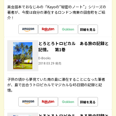
英会話本でおなじみの「Kayoの“秘密のノート”」シリーズの
著者が、今度は自分の滞在するロンドン南東の田舎町をご紹
介！
詳細を見る
とろとろトロピカル ある旅の記録と
記憶。 第1巻
D-Books
2018.03.29 発売
子供の頃から夢見ていた南の島に滞在することになった筆者
が、島で出合うトロピカルでマジカルな45日間の記録と記
憶。
詳細を見る
とろとろトロピカル ある旅の記録と