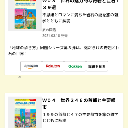
Ｗ０３ 世界の魅力的な奇岩と巨石１
３９選
不思議とロマンに満ちた岩石の謎を旅の雑
学とともに解説
旅の図鑑
2021.03.18 発売
「地球の歩き方」図鑑シリーズ第３弾は、謎だらけの奇岩と巨
石の世界！
詳細を見る
AD
Ｗ０４ 世界２４６の首都と主要都
市
１９９の首都と４７の主要都市を旅の雑学
とともに解説