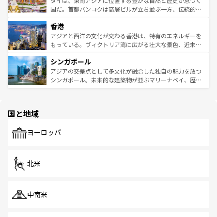
タイは、東南アジアに位置する豊かな自然と歴史が息づく
覧
を参照してほしい。
醸し出している。また、バラエティの豊かさとおいしさで
国だ。首都バンコクは高層ビルが立ち並ぶ一方、伝統的な
世界中の食通を魅了してやまないベトナム料理も魅力のひ
寺院や市場がいたるところに点在し、古きよき文化と現代
香港
とつ。フォーやバインミー、ベトナムコーヒーなどは、ぜ
の活気が交差している。北部ではチェンマイなどの山岳地
ひ現地で味わいたい。どの地域を訪れてもあたたかい人々
帯で自然と触れ合い、南部ではプーケットやクラビの美し
アジアと西洋の文化が交わる香港は、特有のエネルギーを
が旅行者を迎えてくれるので、きっと忘れられない旅にな
いビーチでリゾート気分を楽しむことができる。タイ料理
もっている。ヴィクトリア湾に広がる壮大な景色、近未来
るはずだ。 なお、新着のベトナム情報は
コンテンツ一覧
を
は世界的に有名で、屋台から高級レストランまで味覚を刺
的なアートスポット、そして歴史と現代が融合した町並
参照してほしい。
シンガポール
激する。気候は一年中温暖で、どの季節にも異なる楽しみ
み、どこを訪れても感動するはず。観光スポットが密集し
が待っている。親しみやすいタイの人々、仏教を中心とし
ており、効率よく見どころを回れるのも魅力。息をのむよ
アジアの交差点として多文化が融合した独自の魅力を放つ
た文化、そして多様な観光資源が、訪れる旅人を魅了し続
うな絶景から文化的な体験まで、香港を存分に楽しみ尽く
シンガポール。未来的な建築物が並ぶマリーナベイ、歴史
ける。 なお、新着のタイ情報は
コンテンツ一覧
を参照して
そう。 なお、新着の香港情報は
コンテンツ一覧
を参照して
と伝統を感じられるエスニックタウン、多数の緑豊かな公
ほしい。
ほしい。
園や自然保護区など、自然が調和した近代的な景観と文化
の多様性あふれるカラフルな町は、どこを歩いても新しい
国と地域
発見がある。さらに、治安のよさや充実した公共交通機関
も、旅行者にとっては魅力的なポイント。グルメも豊富
で、ホーカーズは地元の風情を楽しめる外せないスポット
ヨーロッパ
だ。訪れる人を飽きさせないシンガポールで、多様な魅力
を体感しよう。 なお、新着のシンガポール情報は
コンテン
ツ一覧
を参照してほしい。
北米
中南米