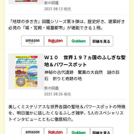
旅の図鑑
2021.08.12 発売
「地球の歩き方」図鑑シリーズ第９弾は、歴史好き、建築好き
必見の「城・宮殿・城塞都市」が堪能できる１冊。
詳細を見る
Ｗ１０ 世界１９７ヵ国のふしぎな聖
地＆パワースポット
神秘の古代遺跡 驚異の大自然 謎の巨
石 祈りと奇跡の地
旅の図鑑
2021.08.26 発売
美しくミステリアスな世界各国の聖地＆パワースポットの特徴
を、明日誰かに話したくなるふしぎ雑学、5人のスペシャリス
トインタビューとともに徹底紹介。
詳細を見る