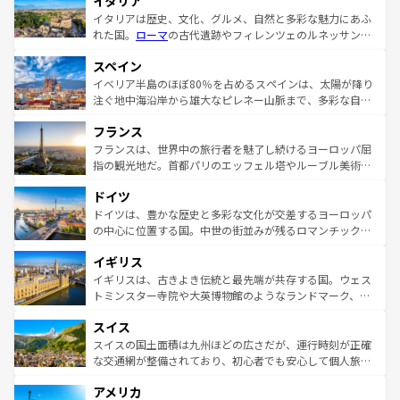
イタリア
イタリアは歴史、文化、グルメ、自然と多彩な魅力にあふ
れた国。
ローマ
の古代遺跡やフィレンツェのルネッサンス
美術、ヴェネツィアの運河など、歴史あるスポットはもち
スペイン
ろん、トスカーナの美しい田園風景やアマルフィ海岸の絶
景など、自然景観も見逃せない。観光の合間には、本場の
イベリア半島のほぼ80％を占めるスペインは、太陽が降り
ピザやパスタなど、絶品のイタリア料理を堪能することも
注ぐ地中海沿岸から雄大なピレネー山脈まで、多彩な自然
できる。朝目覚めてから夜眠るまで、すべての瞬間を楽し
と文化が詰まったヨーロッパ屈指の旅行先だ。多様な地域
フランス
ませてくれるイタリアで、忘れられない旅をしてみよう！
文化が根付くこの国では、情熱的なフラメンコ、熱気あふ
なお、新着のイタリア情報は
コンテンツ一覧
を参照してほ
れる闘牛、そして美味しいタパスが生活の一部となってい
フランスは、世界中の旅行者を魅了し続けるヨーロッパ屈
しい。
る。首都マドリードの洗練された雰囲気や、バルセロナの
指の観光地だ。首都パリのエッフェル塔やルーブル美術館
アートに溢れた街角から、地方では古代ローマ遺跡や中世
といった象徴的なスポットから、田舎町の古風な美しさま
ドイツ
の城塞都市、穏やかなビーチリゾートまで多彩な表情を見
で、幅広い魅力が詰まっている。華麗な宮殿、歴史的な大
せる。地方によって風土や気候が異なるスペインはその個
聖堂、美しいビーチ、そして豊かな自然が、訪れる者を心
ドイツは、豊かな歴史と多彩な文化が交差するヨーロッパ
性で訪れる人を魅了する。 なお、新着のスペイン情報は
コ
から魅了する。また、フランスは美食の国としても知ら
の中心に位置する国。中世の街並みが残るロマンチック街
ンテンツ一覧
を参照してほしい。
れ、フランス料理はユネスコ無形文化遺産にも登録されて
道から、未来を先取りするようなモダンな都市まで多様な
イギリス
いる。シャンパンの発祥地であるランス、プロヴァンスの
顔を持つこの国は、どこを歩いても飽きることがない。ベ
香り高いラベンダー畑など、多彩な楽しみ方が可能だ。さ
ルリンの文化的活気、バイエルン州のアルプスの絶景、そ
イギリスは、古きよき伝統と最先端が共存する国。ウェス
らに、パリ以外の地域にも魅力が溢れており、どの街角に
してライン川沿いのワイン畑といった風景は必見。ビール
トミンスター寺院や大英博物館のようなランドマーク、歴
も豊かな歴史と文化が息づいている。パリ以外の個性あふ
とソーセージを味わいながら地元の人と過ごす楽しい時間
史ある大学都市、美しい丘陵地帯や牧歌的な風景など、エ
れる地方に足を運ぶとそれぞれで全く異なる文化を体験で
スイス
は、お酒好きな人にはぜひ体験してほしい。 なお、新着の
リアごとに異なる魅力がある。また、優雅なアフタヌーン
きるだろう。 なお、新着のフランス情報は
コンテンツ一覧
ドイツ情報は
コンテンツ一覧
を参照してほしい。
ティー、ビール好きにはたまらない英国パブ、サッカー観
スイスの国土面積は九州ほどの広さだが、運行時刻が正確
を参照してほしい。
戦など、本場だからこそできる体験も豊富。イギリスを旅
な交通網が整備されており、初心者でも安心して個人旅行
して楽しみつくそう。 なお、新着のイギリス情報は
コンテ
を楽しめる。日本同様に時刻表どおりの旅が可能だ。中世
アメリカ
ンツ一覧
を参照してほしい。
の建物がそのまま残る町や、スイスならではのユニークな