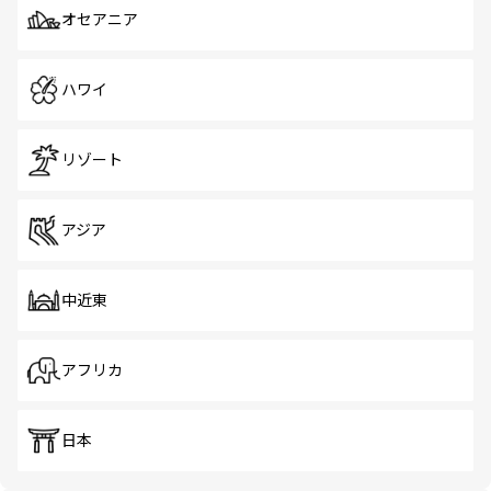
オセアニア
ハワイ
リゾート
アジア
中近東
アフリカ
日本