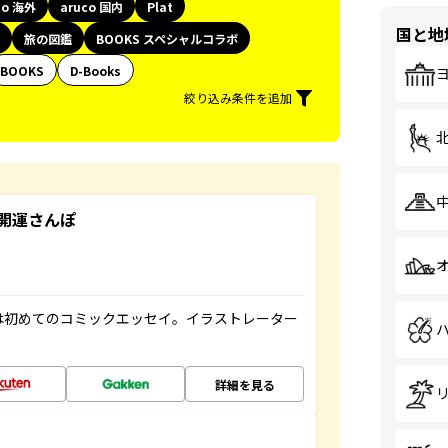
co 海外
aruco 国内
Plat
国と地
旅の図鑑
BOOKS スペシャルコラボ
BOOKS
D-Books
絞り込み条件を追加
開運さんぽ
は初めてのコミックエッセイ。イラストレーター
詳細を見る