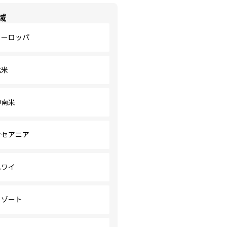
域
ヨーロッパ
北米
中南米
オセアニア
ハワイ
リゾート