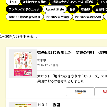
すべて
地球の歩き方 海外
地球の歩き方 Jシリーズ（国内）
aru
ランキング&テクニック
Resort Style
島旅
御朱印
歴史時代
BOOKS 旅の名言＆絶景
BOOKS 旅と健康
BOOKS 旅の読み物
1〜20件/268件中 を表示
御朱印はじめました 関東の神社 週末
御朱印
2016.12.22 発売
大ヒット「地球の歩き方 御朱印シリーズ」で
柴田かおるが書きおろしました
Ｈ０１ 戦国