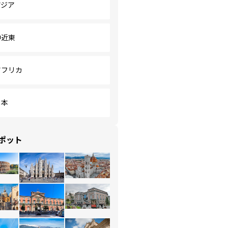
アジア
中近東
アフリカ
日本
ポット