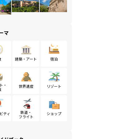
ーマ
食
建築・アート
宿泊
ト・
世界遺産
リゾート
戦
鉄道・
ビティ
ショップ
フライト