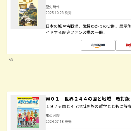
歴史時代
2025.10.23 発売
日本の城や古戦場、武将ゆかりの史跡、展示
イドする歴史ファン必携の一冊。
AD
Ｗ０１ 世界２４４の国と地域 改訂版
１９７ヵ国と４７地域を旅の雑学とともに解
旅の図鑑
2024.07.18 発売