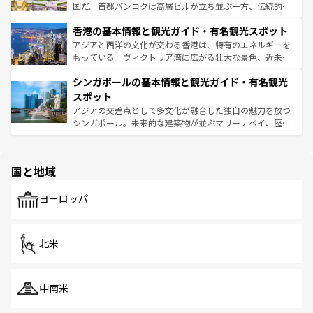
醸し出している。また、バラエティの豊かさとおいしさで
国だ。首都バンコクは高層ビルが立ち並ぶ一方、伝統的な
世界中の食通を魅了してやまないベトナム料理も魅力のひ
寺院や市場がいたるところに点在し、古きよき文化と現代
香港の基本情報と観光ガイド・有名観光スポット
とつ。フォーやバインミー、ベトナムコーヒーなどは、ぜ
の活気が交差している。北部ではチェンマイなどの山岳地
ひ現地で味わいたい。どの地域を訪れてもあたたかい人々
帯で自然と触れ合い、南部ではプーケットやクラビの美し
アジアと西洋の文化が交わる香港は、特有のエネルギーを
が旅行者を迎えてくれるので、きっと忘れられない旅にな
いビーチでリゾート気分を楽しむことができる。タイ料理
もっている。ヴィクトリア湾に広がる壮大な景色、近未来
るはずだ。 なお、新着のベトナム情報は
コンテンツ一覧
を
は世界的に有名で、屋台から高級レストランまで味覚を刺
的なアートスポット、そして歴史と現代が融合した町並
参照してほしい。
シンガポールの基本情報と観光ガイド・有名観光
激する。気候は一年中温暖で、どの季節にも異なる楽しみ
み、どこを訪れても感動するはず。観光スポットが密集し
が待っている。親しみやすいタイの人々、仏教を中心とし
ており、効率よく見どころを回れるのも魅力。息をのむよ
スポット
た文化、そして多様な観光資源が、訪れる旅人を魅了し続
うな絶景から文化的な体験まで、香港を存分に楽しみ尽く
アジアの交差点として多文化が融合した独自の魅力を放つ
ける。 なお、新着のタイ情報は
コンテンツ一覧
を参照して
そう。 なお、新着の香港情報は
コンテンツ一覧
を参照して
シンガポール。未来的な建築物が並ぶマリーナベイ、歴史
ほしい。
ほしい。
と伝統を感じられるエスニックタウン、多数の緑豊かな公
園や自然保護区など、自然が調和した近代的な景観と文化
の多様性あふれるカラフルな町は、どこを歩いても新しい
国と地域
発見がある。さらに、治安のよさや充実した公共交通機関
も、旅行者にとっては魅力的なポイント。グルメも豊富
で、ホーカーズは地元の風情を楽しめる外せないスポット
ヨーロッパ
だ。訪れる人を飽きさせないシンガポールで、多様な魅力
を体感しよう。 なお、新着のシンガポール情報は
コンテン
ツ一覧
を参照してほしい。
北米
中南米