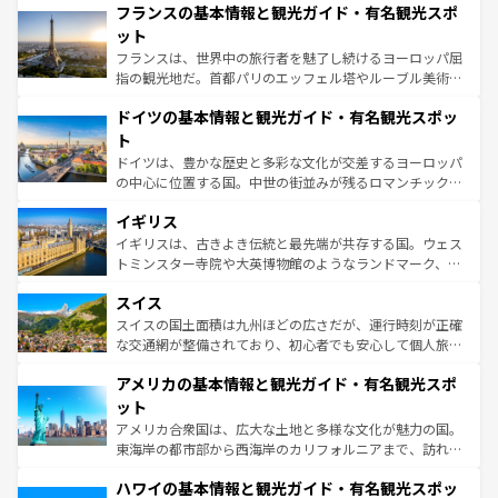
なお、新着のイタリア情報は
コンテンツ一覧
を参照してほ
フランスの基本情報と観光ガイド・有名観光スポ
文化が根付くこの国では、情熱的なフラメンコ、熱気あふ
しい。
れる闘牛、そして美味しいタパスが生活の一部となってい
ット
る。首都マドリードの洗練された雰囲気や、バルセロナの
フランスは、世界中の旅行者を魅了し続けるヨーロッパ屈
アートに溢れた街角から、地方では古代ローマ遺跡や中世
指の観光地だ。首都パリのエッフェル塔やルーブル美術館
の城塞都市、穏やかなビーチリゾートまで多彩な表情を見
といった象徴的なスポットから、田舎町の古風な美しさま
せる。地方によって風土や気候が異なるスペインはその個
ドイツの基本情報と観光ガイド・有名観光スポッ
で、幅広い魅力が詰まっている。華麗な宮殿、歴史的な大
性で訪れる人を魅了する。 なお、新着のスペイン情報は
コ
聖堂、美しいビーチ、そして豊かな自然が、訪れる者を心
ト
ンテンツ一覧
を参照してほしい。
から魅了する。また、フランスは美食の国としても知ら
ドイツは、豊かな歴史と多彩な文化が交差するヨーロッパ
れ、フランス料理はユネスコ無形文化遺産にも登録されて
の中心に位置する国。中世の街並みが残るロマンチック街
いる。シャンパンの発祥地であるランス、プロヴァンスの
道から、未来を先取りするようなモダンな都市まで多様な
香り高いラベンダー畑など、多彩な楽しみ方が可能だ。さ
イギリス
顔を持つこの国は、どこを歩いても飽きることがない。ベ
らに、パリ以外の地域にも魅力が溢れており、どの街角に
ルリンの文化的活気、バイエルン州のアルプスの絶景、そ
イギリスは、古きよき伝統と最先端が共存する国。ウェス
も豊かな歴史と文化が息づいている。パリ以外の個性あふ
してライン川沿いのワイン畑といった風景は必見。ビール
トミンスター寺院や大英博物館のようなランドマーク、歴
れる地方に足を運ぶとそれぞれで全く異なる文化を体験で
とソーセージを味わいながら地元の人と過ごす楽しい時間
史ある大学都市、美しい丘陵地帯や牧歌的な風景など、エ
きるだろう。 なお、新着のフランス情報は
コンテンツ一覧
スイス
は、お酒好きな人にはぜひ体験してほしい。 なお、新着の
リアごとに異なる魅力がある。また、優雅なアフタヌーン
を参照してほしい。
ドイツ情報は
コンテンツ一覧
を参照してほしい。
ティー、ビール好きにはたまらない英国パブ、サッカー観
スイスの国土面積は九州ほどの広さだが、運行時刻が正確
戦など、本場だからこそできる体験も豊富。イギリスを旅
な交通網が整備されており、初心者でも安心して個人旅行
して楽しみつくそう。 なお、新着のイギリス情報は
コンテ
を楽しめる。日本同様に時刻表どおりの旅が可能だ。中世
アメリカの基本情報と観光ガイド・有名観光スポ
ンツ一覧
を参照してほしい。
の建物がそのまま残る町や、スイスならではのユニークな
博物館もあり、アルプス観光だけでなく町歩きも満喫する
ット
ことができる。国民の所得が高いため物価も高いが、旅行
アメリカ合衆国は、広大な土地と多様な文化が魅力の国。
者向けの交通パス提供のサービスもあり、うまく活用すれ
東海岸の都市部から西海岸のカリフォルニアまで、訪れる
ば市内交通費無料で観光を楽しむこともできる。 なお、新
場所ごとに異なる風景と体験が待っている。ニューヨーク
着のスイス情報は
コンテンツ一覧
を参照してほしい。
ハワイの基本情報と観光ガイド・有名観光スポッ
のような巨大都市は、観光、ショッピング、エンターテイ