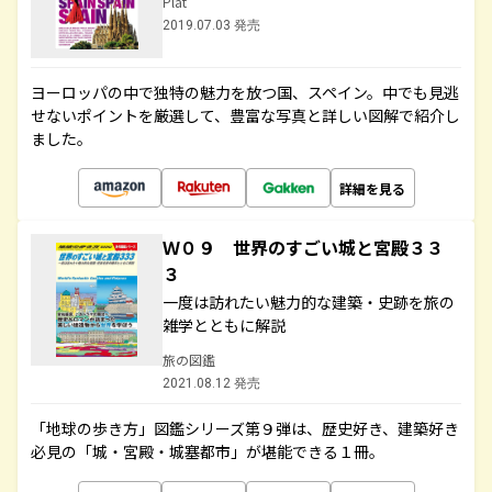
Plat
2019.07.03 発売
ヨーロッパの中で独特の魅力を放つ国、スペイン。中でも見逃
せないポイントを厳選して、豊富な写真と詳しい図解で紹介し
ました。
詳細を見る
Ｗ０９ 世界のすごい城と宮殿３３
３
一度は訪れたい魅力的な建築・史跡を旅の
雑学とともに解説
旅の図鑑
2021.08.12 発売
「地球の歩き方」図鑑シリーズ第９弾は、歴史好き、建築好き
必見の「城・宮殿・城塞都市」が堪能できる１冊。