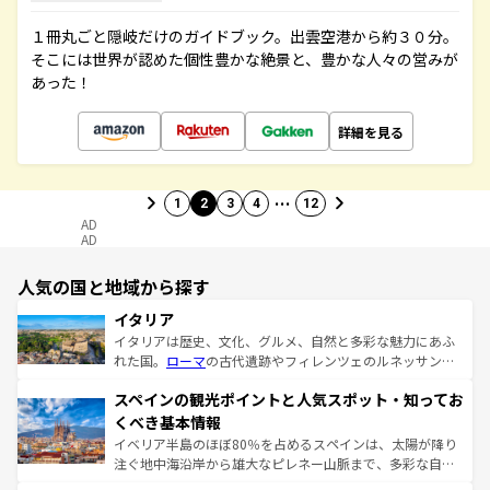
１冊丸ごと隠岐だけのガイドブック。出雲空港から約３０分。
そこには世界が認めた個性豊かな絶景と、豊かな人々の営みが
あった！
詳細を見る
…
1
2
3
4
12
AD
AD
人気の国と地域から探す
イタリア
イタリアは歴史、文化、グルメ、自然と多彩な魅力にあふ
れた国。
ローマ
の古代遺跡やフィレンツェのルネッサンス
美術、ヴェネツィアの運河など、歴史あるスポットはもち
スペインの観光ポイントと人気スポット・知ってお
ろん、トスカーナの美しい田園風景やアマルフィ海岸の絶
景など、自然景観も見逃せない。観光の合間には、本場の
くべき基本情報
ピザやパスタなど、絶品のイタリア料理を堪能することも
イベリア半島のほぼ80％を占めるスペインは、太陽が降り
できる。朝目覚めてから夜眠るまで、すべての瞬間を楽し
注ぐ地中海沿岸から雄大なピレネー山脈まで、多彩な自然
ませてくれるイタリアで、忘れられない旅をしてみよう！
と文化が詰まったヨーロッパ屈指の旅行先だ。多様な地域