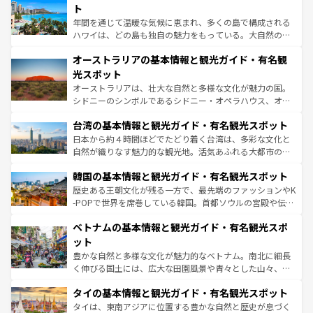
ンメントが詰まった刺激的なスポットだ。一方、アメリカ
ト
西部には大自然が広がり、グランドキャニオンやイエロー
年間を通じて温暖な気候に恵まれ、多くの島で構成される
ストーン国立公園といった絶景が堪能できる。さらに、南
ハワイは、どの島も独自の魅力をもっている。大自然の神
部のニューオーリンズでは、音楽と美食が融合した独特の
秘を感じたいなら、火山が生み出した壮大な景観を誇るハ
文化が魅力。旅行者はアメリカの各地域で異なる魅力を楽
オーストラリアの基本情報と観光ガイド・有名観
ワイ島は見逃せない。また、定番の観光地といえばオアフ
しみながら、その多様性と豊かな歴史を感じることができ
島だが、静かな自然を求めるならマウイ島やカウアイ島が
光スポット
るだろう。車でのロードトリップや列車の旅も、アメリカ
おすすめ。エメラルドグリーンに輝く海をはじめ、豊かな
オーストラリアは、壮大な自然と多様な文化が魅力の国。
ならではの贅沢な旅のスタイルだ。 なお、新着のアメリカ
文化や歴史が息づいている。「アロハスピリット」と呼ば
シドニーのシンボルであるシドニー・オペラハウス、オー
情報は
コンテンツ一覧
を参照してほしい。
れるおもてなしの心で訪れる人々を迎えてくれるハワイの
ストラリア東海岸北部に広がる大サンゴ礁地帯グレートバ
人々、おいしいローカルフードやハワイアンミュージッ
台湾の基本情報と観光ガイド・有名観光スポット
リアリーフや大陸中央部にそびえるウルル（エアーズロッ
ク、伝統的なフラダンスなど、すべてがハワイの魅力を彩
ク）、タスマニアの美しい原生林やケアンズの熱帯雨林な
日本から約４時間ほどでたどり着く台湾は、多彩な文化と
っている。訪れるたびに新しい発見と感動が待っているハ
ど、見どころがたくさん。また、カフェやワイン、オージ
自然が織りなす魅力的な観光地。活気あふれる大都市の台
ワイを、存分に味わってほしい。 なお、新着のハワイ情報
ービーフなどの食文化も豊かで、美味しいものであふれて
北やノスタルジックな町並みが人気な九份（ジォウフェ
は
コンテンツ一覧
を参照してほしい。
韓国の基本情報と観光ガイド・有名観光スポット
いる。アクティビティも充実しており、サーフィンやダイ
ン）、静ひつな山岳地帯である台湾東部など、都市の喧騒
ビング、ハイキングなど、アウトドア好きにはたまらな
と山間の静けさが共存しており、訪れる人に新しい発見と
歴史ある王朝文化が残る一方で、最先端のファッションやK
い。オーストラリアの多彩な魅力を存分に味わいつくそ
驚きをもたらしてくれる。また、奥深い台湾の食文化も魅
-POPで世界を席巻している韓国。首都ソウルの宮殿や伝統
う。 なお、新着のオーストラリア情報は
コンテンツ一覧
を
力で、夜市などの屋台グルメから高級料理、ヘルシーで美
家屋が並ぶエリアでは韓国の歴史と文化に浸ることがで
参照してほしい。
ベトナムの基本情報と観光ガイド・有名観光スポ
容にもいいと評判のスイーツなど、バラエティ豊かな料理
き、地方に足を延ばせば四季折々の自然美を楽しむことが
が味わえる。 なお、新着の台湾情報は
コンテンツ一覧
を参
できる。そして、キムチや焼肉、絶品のストリートフード
ット
照してほしい。
まで、さまざまな韓国料理が待っている。夜には、韓国な
豊かな自然と多様な文化が魅力的なベトナム。南北に細長
らではのナイトライフも堪能できる。あたたかいホスピタ
く伸びる国土には、広大な田園風景や青々とした山々、世
リティに包まれながら、韓国の多彩な魅力を心ゆくまで味
界遺産に登録された壮大な自然景観が点在し、都市部では
わってみてほしい。 なお、新着の韓国情報は
コンテンツ一
タイの基本情報と観光ガイド・有名観光スポット
急速な発展と共に伝統が息づく。ハノイの古い町並みやホ
覧
を参照してほしい。
ーチミン市のフランス統治時代の建物も、独特の雰囲気を
タイは、東南アジアに位置する豊かな自然と歴史が息づく