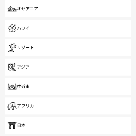
オセアニア
ハワイ
リゾート
アジア
中近東
アフリカ
日本