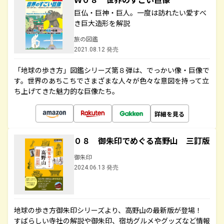
巨仏・巨神・巨人。一度は訪れたい愛すべ
き巨大造形を解説
旅の図鑑
2021.08.12 発売
「地球の歩き方」図鑑シリーズ第８弾は、でっかい像・巨像で
す。世界のあちこちでさまざまな人々が色々な意図を持って立
ち上げてきた魅力的な巨像たち。
詳細を見る
０８ 御朱印でめぐる高野山 三訂版
御朱印
2024.06.13 発売
地球の歩き方御朱印シリーズより、高野山の最新版が登場！
すばらしい寺社の解説や御朱印、宿坊グルメやグッズなど情報