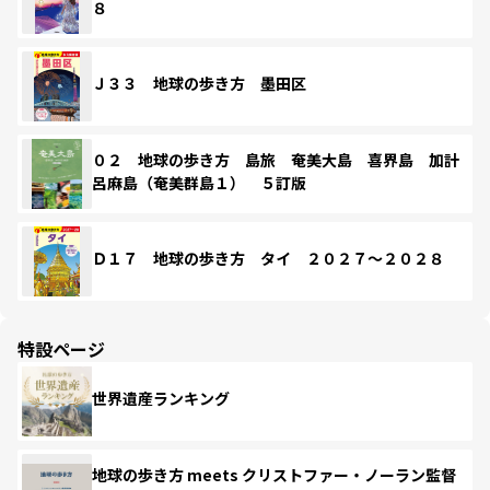
８
Ｊ３３ 地球の歩き方 墨田区
０２ 地球の歩き方 島旅 奄美大島 喜界島 加計
呂麻島（奄美群島１） ５訂版
Ｄ１７ 地球の歩き方 タイ ２０２７～２０２８
特設ページ
世界遺産ランキング
地球の歩き方 meets クリストファー・ノーラン監督