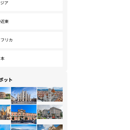
アジア
中近東
アフリカ
日本
ポット