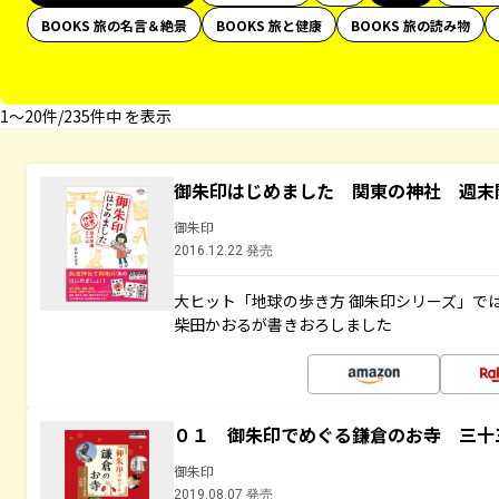
BOOKS 旅の名言＆絶景
BOOKS 旅と健康
BOOKS 旅の読み物
1〜20件/235件中 を表示
御朱印はじめました 関東の神社 週末
御朱印
2016.12.22 発売
大ヒット「地球の歩き方 御朱印シリーズ」で
柴田かおるが書きおろしました
０１ 御朱印でめぐる鎌倉のお寺 三十
御朱印
2019.08.07 発売