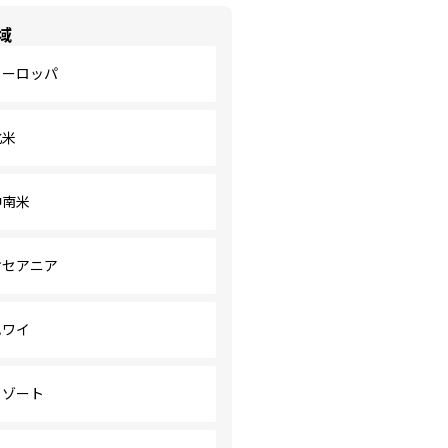
域
ヨーロッパ
北米
中南米
オセアニア
ハワイ
リゾート