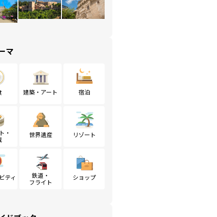
ーマ
食
建築・アート
宿泊
ト・
世界遺産
リゾート
戦
鉄道・
ビティ
ショップ
フライト