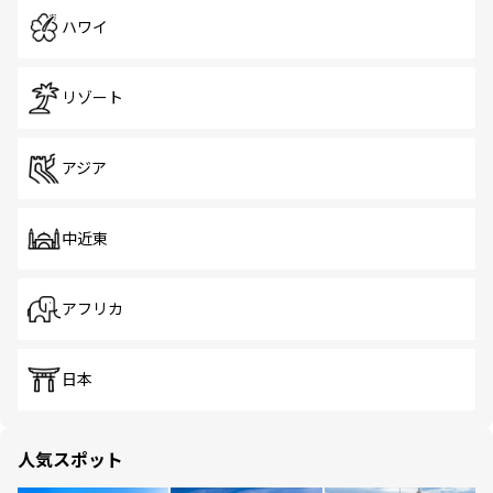
ハワイ
リゾート
アジア
中近東
アフリカ
日本
人気スポット