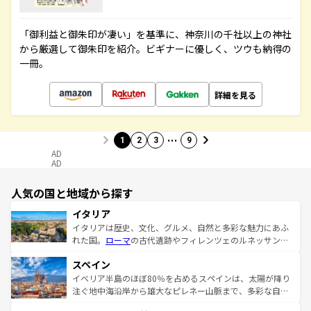
「御利益と御朱印が凄い」を基準に、神奈川の千社以上の神社
から厳選して御朱印を紹介。ビギナーに優しく、ツウも納得の
一冊。
詳細を見る
…
1
2
3
9
AD
AD
人気の国と地域から探す
イタリア
イタリアは歴史、文化、グルメ、自然と多彩な魅力にあふ
れた国。
ローマ
の古代遺跡やフィレンツェのルネッサンス
美術、ヴェネツィアの運河など、歴史あるスポットはもち
スペイン
ろん、トスカーナの美しい田園風景やアマルフィ海岸の絶
景など、自然景観も見逃せない。観光の合間には、本場の
イベリア半島のほぼ80％を占めるスペインは、太陽が降り
ピザやパスタなど、絶品のイタリア料理を堪能することも
注ぐ地中海沿岸から雄大なピレネー山脈まで、多彩な自然
できる。朝目覚めてから夜眠るまで、すべての瞬間を楽し
と文化が詰まったヨーロッパ屈指の旅行先だ。多様な地域