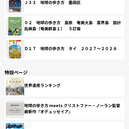
Ｊ３３ 地球の歩き方 墨田区
０２ 地球の歩き方 島旅 奄美大島 喜界島 加計
呂麻島（奄美群島１） ５訂版
Ｄ１７ 地球の歩き方 タイ ２０２７～２０２８
特設ページ
世界遺産ランキング
地球の歩き方 meets クリストファー・ノーラン監督
最新作『オデュッセイア』