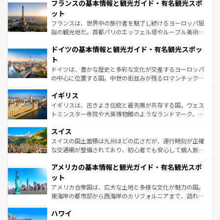
フランスの基本情報と観光ガイド・有名観光スポ
ませてくれるイタリアで、忘れられない旅をしてみよう！
文化が根付くこの国では、情熱的なフラメンコ、熱気あふ
なお、新着のイタリア情報は
コンテンツ一覧
を参照してほ
れる闘牛、そして美味しいタパスが生活の一部となってい
ット
しい。
る。首都マドリードの洗練された雰囲気や、バルセロナの
フランスは、世界中の旅行者を魅了し続けるヨーロッパ屈
アートに溢れた街角から、地方では古代ローマ遺跡や中世
指の観光地だ。首都パリのエッフェル塔やルーブル美術館
の城塞都市、穏やかなビーチリゾートまで多彩な表情を見
といった象徴的なスポットから、田舎町の古風な美しさま
せる。地方によって風土や気候が異なるスペインはその個
ドイツの基本情報と観光ガイド・有名観光スポッ
で、幅広い魅力が詰まっている。華麗な宮殿、歴史的な大
性で訪れる人を魅了する。 なお、新着のスペイン情報は
コ
聖堂、美しいビーチ、そして豊かな自然が、訪れる者を心
ト
ンテンツ一覧
を参照してほしい。
から魅了する。また、フランスは美食の国としても知ら
ドイツは、豊かな歴史と多彩な文化が交差するヨーロッパ
れ、フランス料理はユネスコ無形文化遺産にも登録されて
の中心に位置する国。中世の街並みが残るロマンチック街
いる。シャンパンの発祥地であるランス、プロヴァンスの
道から、未来を先取りするようなモダンな都市まで多様な
香り高いラベンダー畑など、多彩な楽しみ方が可能だ。さ
イギリス
顔を持つこの国は、どこを歩いても飽きることがない。ベ
らに、パリ以外の地域にも魅力が溢れており、どの街角に
ルリンの文化的活気、バイエルン州のアルプスの絶景、そ
イギリスは、古きよき伝統と最先端が共存する国。ウェス
も豊かな歴史と文化が息づいている。パリ以外の個性あふ
してライン川沿いのワイン畑といった風景は必見。ビール
トミンスター寺院や大英博物館のようなランドマーク、歴
れる地方に足を運ぶとそれぞれで全く異なる文化を体験で
とソーセージを味わいながら地元の人と過ごす楽しい時間
史ある大学都市、美しい丘陵地帯や牧歌的な風景など、エ
きるだろう。 なお、新着のフランス情報は
コンテンツ一覧
スイス
は、お酒好きな人にはぜひ体験してほしい。 なお、新着の
リアごとに異なる魅力がある。また、優雅なアフタヌーン
を参照してほしい。
ドイツ情報は
コンテンツ一覧
を参照してほしい。
ティー、ビール好きにはたまらない英国パブ、サッカー観
スイスの国土面積は九州ほどの広さだが、運行時刻が正確
戦など、本場だからこそできる体験も豊富。イギリスを旅
な交通網が整備されており、初心者でも安心して個人旅行
して楽しみつくそう。 なお、新着のイギリス情報は
コンテ
を楽しめる。日本同様に時刻表どおりの旅が可能だ。中世
アメリカの基本情報と観光ガイド・有名観光スポ
ンツ一覧
を参照してほしい。
の建物がそのまま残る町や、スイスならではのユニークな
博物館もあり、アルプス観光だけでなく町歩きも満喫する
ット
ことができる。国民の所得が高いため物価も高いが、旅行
アメリカ合衆国は、広大な土地と多様な文化が魅力の国。
者向けの交通パス提供のサービスもあり、うまく活用すれ
東海岸の都市部から西海岸のカリフォルニアまで、訪れる
ば市内交通費無料で観光を楽しむこともできる。 なお、新
場所ごとに異なる風景と体験が待っている。ニューヨーク
着のスイス情報は
コンテンツ一覧
を参照してほしい。
ハワイ
のような巨大都市は、観光、ショッピング、エンターテイ