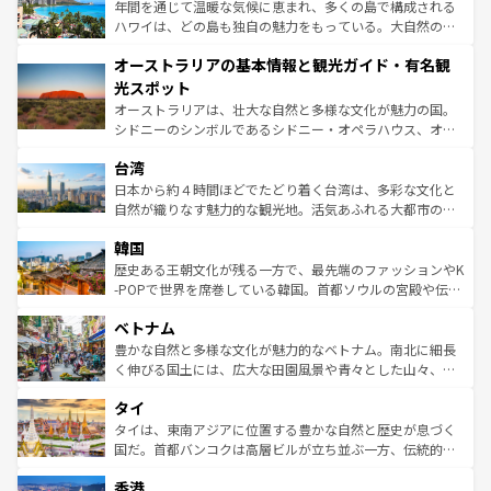
ンメントが詰まった刺激的なスポットだ。一方、アメリカ
年間を通じて温暖な気候に恵まれ、多くの島で構成される
西部には大自然が広がり、グランドキャニオンやイエロー
ハワイは、どの島も独自の魅力をもっている。大自然の神
ストーン国立公園といった絶景が堪能できる。さらに、南
秘を感じたいなら、火山が生み出した壮大な景観を誇るハ
オーストラリアの基本情報と観光ガイド・有名観
部のニューオーリンズでは、音楽と美食が融合した独特の
ワイ島は見逃せない。また、定番の観光地といえばオアフ
文化が魅力。旅行者はアメリカの各地域で異なる魅力を楽
島だが、静かな自然を求めるならマウイ島やカウアイ島が
光スポット
しみながら、その多様性と豊かな歴史を感じることができ
おすすめ。エメラルドグリーンに輝く海をはじめ、豊かな
オーストラリアは、壮大な自然と多様な文化が魅力の国。
るだろう。車でのロードトリップや列車の旅も、アメリカ
文化や歴史が息づいている。「アロハスピリット」と呼ば
シドニーのシンボルであるシドニー・オペラハウス、オー
ならではの贅沢な旅のスタイルだ。 なお、新着のアメリカ
れるおもてなしの心で訪れる人々を迎えてくれるハワイの
ストラリア東海岸北部に広がる大サンゴ礁地帯グレートバ
情報は
コンテンツ一覧
を参照してほしい。
人々、おいしいローカルフードやハワイアンミュージッ
台湾
リアリーフや大陸中央部にそびえるウルル（エアーズロッ
ク、伝統的なフラダンスなど、すべてがハワイの魅力を彩
ク）、タスマニアの美しい原生林やケアンズの熱帯雨林な
日本から約４時間ほどでたどり着く台湾は、多彩な文化と
っている。訪れるたびに新しい発見と感動が待っているハ
ど、見どころがたくさん。また、カフェやワイン、オージ
自然が織りなす魅力的な観光地。活気あふれる大都市の台
ワイを、存分に味わってほしい。 なお、新着のハワイ情報
ービーフなどの食文化も豊かで、美味しいものであふれて
北やノスタルジックな町並みが人気な九份（ジォウフェ
は
コンテンツ一覧
を参照してほしい。
韓国
いる。アクティビティも充実しており、サーフィンやダイ
ン）、静ひつな山岳地帯である台湾東部など、都市の喧騒
ビング、ハイキングなど、アウトドア好きにはたまらな
と山間の静けさが共存しており、訪れる人に新しい発見と
歴史ある王朝文化が残る一方で、最先端のファッションやK
い。オーストラリアの多彩な魅力を存分に味わいつくそ
驚きをもたらしてくれる。また、奥深い台湾の食文化も魅
-POPで世界を席巻している韓国。首都ソウルの宮殿や伝統
う。 なお、新着のオーストラリア情報は
コンテンツ一覧
を
力で、夜市などの屋台グルメから高級料理、ヘルシーで美
家屋が並ぶエリアでは韓国の歴史と文化に浸ることがで
参照してほしい。
ベトナム
容にもいいと評判のスイーツなど、バラエティ豊かな料理
き、地方に足を延ばせば四季折々の自然美を楽しむことが
が味わえる。 なお、新着の台湾情報は
コンテンツ一覧
を参
できる。そして、キムチや焼肉、絶品のストリートフード
豊かな自然と多様な文化が魅力的なベトナム。南北に細長
照してほしい。
まで、さまざまな韓国料理が待っている。夜には、韓国な
く伸びる国土には、広大な田園風景や青々とした山々、世
らではのナイトライフも堪能できる。あたたかいホスピタ
界遺産に登録された壮大な自然景観が点在し、都市部では
タイ
リティに包まれながら、韓国の多彩な魅力を心ゆくまで味
急速な発展と共に伝統が息づく。ハノイの古い町並みやホ
わってみてほしい。 なお、新着の韓国情報は
コンテンツ一
ーチミン市のフランス統治時代の建物も、独特の雰囲気を
タイは、東南アジアに位置する豊かな自然と歴史が息づく
覧
を参照してほしい。
醸し出している。また、バラエティの豊かさとおいしさで
国だ。首都バンコクは高層ビルが立ち並ぶ一方、伝統的な
世界中の食通を魅了してやまないベトナム料理も魅力のひ
寺院や市場がいたるところに点在し、古きよき文化と現代
香港
とつ。フォーやバインミー、ベトナムコーヒーなどは、ぜ
の活気が交差している。北部ではチェンマイなどの山岳地