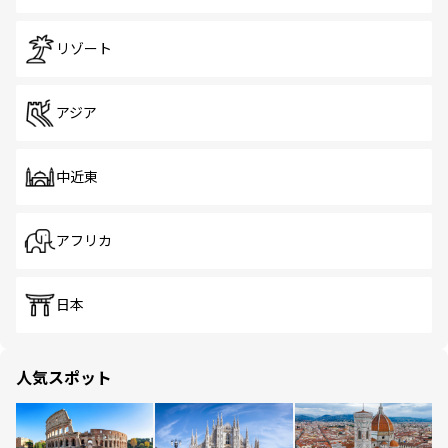
リゾート
アジア
中近東
アフリカ
日本
人気スポット