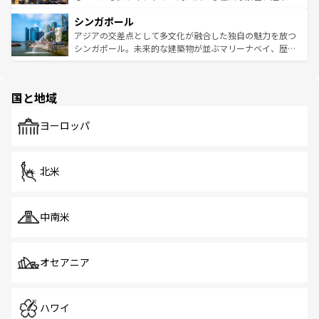
るはずだ。 なお、新着のベトナム情報は
コンテンツ一覧
を
は世界的に有名で、屋台から高級レストランまで味覚を刺
的なアートスポット、そして歴史と現代が融合した町並
参照してほしい。
シンガポール
激する。気候は一年中温暖で、どの季節にも異なる楽しみ
み、どこを訪れても感動するはず。観光スポットが密集し
が待っている。親しみやすいタイの人々、仏教を中心とし
ており、効率よく見どころを回れるのも魅力。息をのむよ
アジアの交差点として多文化が融合した独自の魅力を放つ
た文化、そして多様な観光資源が、訪れる旅人を魅了し続
うな絶景から文化的な体験まで、香港を存分に楽しみ尽く
シンガポール。未来的な建築物が並ぶマリーナベイ、歴史
ける。 なお、新着のタイ情報は
コンテンツ一覧
を参照して
そう。 なお、新着の香港情報は
コンテンツ一覧
を参照して
と伝統を感じられるエスニックタウン、多数の緑豊かな公
ほしい。
ほしい。
園や自然保護区など、自然が調和した近代的な景観と文化
の多様性あふれるカラフルな町は、どこを歩いても新しい
国と地域
発見がある。さらに、治安のよさや充実した公共交通機関
も、旅行者にとっては魅力的なポイント。グルメも豊富
で、ホーカーズは地元の風情を楽しめる外せないスポット
ヨーロッパ
だ。訪れる人を飽きさせないシンガポールで、多様な魅力
を体感しよう。 なお、新着のシンガポール情報は
コンテン
ツ一覧
を参照してほしい。
北米
中南米
オセアニア
ハワイ