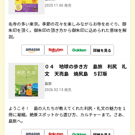
2025.11.06 発売
名寺の多い東京。季節の花々を楽しみながらお寺をめぐり、御
朱印を頂く。御朱印の頂き方から御朱印に込められた意味を解
説。
詳細を見る
０４ 地球の歩き方 島旅 利尻 礼
文 天売島 焼尻島 ５訂版
島旅
2026.02.13 発売
ようこそ！ 島の人たちが教えてくれた利尻・礼文の魅力を１
冊に凝縮。絶景スポットから遊び方、カルチャーまで。さあ、
島旅へ。
詳細を見る