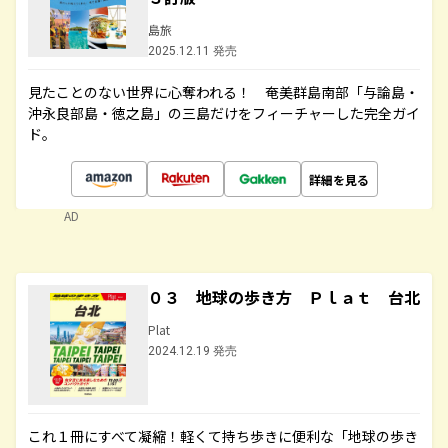
島旅
2025.12.11 発売
見たことのない世界に心奪われる！ 奄美群島南部「与論島・
沖永良部島・徳之島」の三島だけをフィーチャーした完全ガイ
ド。
詳細を見る
AD
０３ 地球の歩き方 Ｐｌａｔ 台北
Plat
2024.12.19 発売
これ１冊にすべて凝縮！軽くて持ち歩きに便利な「地球の歩き