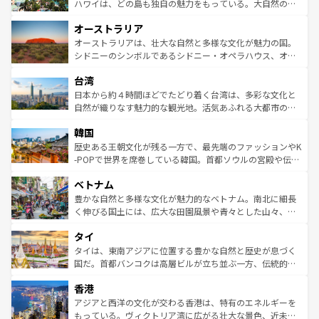
西部には大自然が広がり、グランドキャニオンやイエロー
ハワイは、どの島も独自の魅力をもっている。大自然の神
ストーン国立公園といった絶景が堪能できる。さらに、南
秘を感じたいなら、火山が生み出した壮大な景観を誇るハ
オーストラリア
部のニューオーリンズでは、音楽と美食が融合した独特の
ワイ島は見逃せない。また、定番の観光地といえばオアフ
文化が魅力。旅行者はアメリカの各地域で異なる魅力を楽
島だが、静かな自然を求めるならマウイ島やカウアイ島が
オーストラリアは、壮大な自然と多様な文化が魅力の国。
しみながら、その多様性と豊かな歴史を感じることができ
おすすめ。エメラルドグリーンに輝く海をはじめ、豊かな
シドニーのシンボルであるシドニー・オペラハウス、オー
るだろう。車でのロードトリップや列車の旅も、アメリカ
文化や歴史が息づいている。「アロハスピリット」と呼ば
ストラリア東海岸北部に広がる大サンゴ礁地帯グレートバ
ならではの贅沢な旅のスタイルだ。 なお、新着のアメリカ
台湾
れるおもてなしの心で訪れる人々を迎えてくれるハワイの
リアリーフや大陸中央部にそびえるウルル（エアーズロッ
情報は
コンテンツ一覧
を参照してほしい。
人々、おいしいローカルフードやハワイアンミュージッ
ク）、タスマニアの美しい原生林やケアンズの熱帯雨林な
日本から約４時間ほどでたどり着く台湾は、多彩な文化と
ク、伝統的なフラダンスなど、すべてがハワイの魅力を彩
ど、見どころがたくさん。また、カフェやワイン、オージ
自然が織りなす魅力的な観光地。活気あふれる大都市の台
っている。訪れるたびに新しい発見と感動が待っているハ
ービーフなどの食文化も豊かで、美味しいものであふれて
北やノスタルジックな町並みが人気な九份（ジォウフェ
ワイを、存分に味わってほしい。 なお、新着のハワイ情報
韓国
いる。アクティビティも充実しており、サーフィンやダイ
ン）、静ひつな山岳地帯である台湾東部など、都市の喧騒
は
コンテンツ一覧
を参照してほしい。
ビング、ハイキングなど、アウトドア好きにはたまらな
と山間の静けさが共存しており、訪れる人に新しい発見と
歴史ある王朝文化が残る一方で、最先端のファッションやK
い。オーストラリアの多彩な魅力を存分に味わいつくそ
驚きをもたらしてくれる。また、奥深い台湾の食文化も魅
-POPで世界を席巻している韓国。首都ソウルの宮殿や伝統
う。 なお、新着のオーストラリア情報は
コンテンツ一覧
を
力で、夜市などの屋台グルメから高級料理、ヘルシーで美
家屋が並ぶエリアでは韓国の歴史と文化に浸ることがで
参照してほしい。
ベトナム
容にもいいと評判のスイーツなど、バラエティ豊かな料理
き、地方に足を延ばせば四季折々の自然美を楽しむことが
が味わえる。 なお、新着の台湾情報は
コンテンツ一覧
を参
できる。そして、キムチや焼肉、絶品のストリートフード
豊かな自然と多様な文化が魅力的なベトナム。南北に細長
照してほしい。
まで、さまざまな韓国料理が待っている。夜には、韓国な
く伸びる国土には、広大な田園風景や青々とした山々、世
らではのナイトライフも堪能できる。あたたかいホスピタ
界遺産に登録された壮大な自然景観が点在し、都市部では
タイ
リティに包まれながら、韓国の多彩な魅力を心ゆくまで味
急速な発展と共に伝統が息づく。ハノイの古い町並みやホ
わってみてほしい。 なお、新着の韓国情報は
コンテンツ一
ーチミン市のフランス統治時代の建物も、独特の雰囲気を
タイは、東南アジアに位置する豊かな自然と歴史が息づく
覧
を参照してほしい。
醸し出している。また、バラエティの豊かさとおいしさで
国だ。首都バンコクは高層ビルが立ち並ぶ一方、伝統的な
世界中の食通を魅了してやまないベトナム料理も魅力のひ
寺院や市場がいたるところに点在し、古きよき文化と現代
香港
とつ。フォーやバインミー、ベトナムコーヒーなどは、ぜ
の活気が交差している。北部ではチェンマイなどの山岳地
ひ現地で味わいたい。どの地域を訪れてもあたたかい人々
帯で自然と触れ合い、南部ではプーケットやクラビの美し
アジアと西洋の文化が交わる香港は、特有のエネルギーを
が旅行者を迎えてくれるので、きっと忘れられない旅にな
いビーチでリゾート気分を楽しむことができる。タイ料理
もっている。ヴィクトリア湾に広がる壮大な景色、近未来