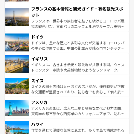
できる。朝目覚めてから夜眠るまで、すべての瞬間を楽し
と文化が詰まったヨーロッパ屈指の旅行先だ。多様な地域
フランスの基本情報と観光ガイド・有名観光スポ
ませてくれるイタリアで、忘れられない旅をしてみよう！
文化が根付くこの国では、情熱的なフラメンコ、熱気あふ
なお、新着のイタリア情報は
コンテンツ一覧
を参照してほ
れる闘牛、そして美味しいタパスが生活の一部となってい
ット
しい。
る。首都マドリードの洗練された雰囲気や、バルセロナの
フランスは、世界中の旅行者を魅了し続けるヨーロッパ屈
アートに溢れた街角から、地方では古代ローマ遺跡や中世
指の観光地だ。首都パリのエッフェル塔やルーブル美術館
の城塞都市、穏やかなビーチリゾートまで多彩な表情を見
といった象徴的なスポットから、田舎町の古風な美しさま
せる。地方によって風土や気候が異なるスペインはその個
ドイツ
で、幅広い魅力が詰まっている。華麗な宮殿、歴史的な大
性で訪れる人を魅了する。 なお、新着のスペイン情報は
コ
聖堂、美しいビーチ、そして豊かな自然が、訪れる者を心
ドイツは、豊かな歴史と多彩な文化が交差するヨーロッパ
ンテンツ一覧
を参照してほしい。
から魅了する。また、フランスは美食の国としても知ら
の中心に位置する国。中世の街並みが残るロマンチック街
れ、フランス料理はユネスコ無形文化遺産にも登録されて
道から、未来を先取りするようなモダンな都市まで多様な
イギリス
いる。シャンパンの発祥地であるランス、プロヴァンスの
顔を持つこの国は、どこを歩いても飽きることがない。ベ
香り高いラベンダー畑など、多彩な楽しみ方が可能だ。さ
ルリンの文化的活気、バイエルン州のアルプスの絶景、そ
イギリスは、古きよき伝統と最先端が共存する国。ウェス
らに、パリ以外の地域にも魅力が溢れており、どの街角に
してライン川沿いのワイン畑といった風景は必見。ビール
トミンスター寺院や大英博物館のようなランドマーク、歴
も豊かな歴史と文化が息づいている。パリ以外の個性あふ
とソーセージを味わいながら地元の人と過ごす楽しい時間
史ある大学都市、美しい丘陵地帯や牧歌的な風景など、エ
れる地方に足を運ぶとそれぞれで全く異なる文化を体験で
スイス
は、お酒好きな人にはぜひ体験してほしい。 なお、新着の
リアごとに異なる魅力がある。また、優雅なアフタヌーン
きるだろう。 なお、新着のフランス情報は
コンテンツ一覧
ドイツ情報は
コンテンツ一覧
を参照してほしい。
ティー、ビール好きにはたまらない英国パブ、サッカー観
スイスの国土面積は九州ほどの広さだが、運行時刻が正確
を参照してほしい。
戦など、本場だからこそできる体験も豊富。イギリスを旅
な交通網が整備されており、初心者でも安心して個人旅行
して楽しみつくそう。 なお、新着のイギリス情報は
コンテ
を楽しめる。日本同様に時刻表どおりの旅が可能だ。中世
アメリカ
ンツ一覧
を参照してほしい。
の建物がそのまま残る町や、スイスならではのユニークな
博物館もあり、アルプス観光だけでなく町歩きも満喫する
アメリカ合衆国は、広大な土地と多様な文化が魅力の国。
ことができる。国民の所得が高いため物価も高いが、旅行
東海岸の都市部から西海岸のカリフォルニアまで、訪れる
者向けの交通パス提供のサービスもあり、うまく活用すれ
場所ごとに異なる風景と体験が待っている。ニューヨーク
ハワイ
ば市内交通費無料で観光を楽しむこともできる。 なお、新
のような巨大都市は、観光、ショッピング、エンターテイ
着のスイス情報は
コンテンツ一覧
を参照してほしい。
ンメントが詰まった刺激的なスポットだ。一方、アメリカ
年間を通じて温暖な気候に恵まれ、多くの島で構成される