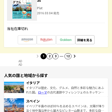
Plat
2016.03.04 発売
当社在庫切れ
詳細を見る
…
1
2
3
12
AD
AD
人気の国と地域から探す
イタリア
イタリアは歴史、文化、グルメ、自然と多彩な魅力にあふ
れた国。
ローマ
の古代遺跡やフィレンツェのルネッサンス
美術、ヴェネツィアの運河など、歴史あるスポットはもち
スペイン
ろん、トスカーナの美しい田園風景やアマルフィ海岸の絶
景など、自然景観も見逃せない。観光の合間には、本場の
イベリア半島のほぼ80％を占めるスペインは、太陽が降り
ピザやパスタなど、絶品のイタリア料理を堪能することも
注ぐ地中海沿岸から雄大なピレネー山脈まで、多彩な自然