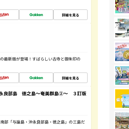
詳細を見る
寺の最新版が登場！すばらしい古寺と御朱印の
詳細を見る
永良部島 徳之島～奄美群島②～ ３訂版
島南部「与論島・沖永良部島・徳之島」の三島だ