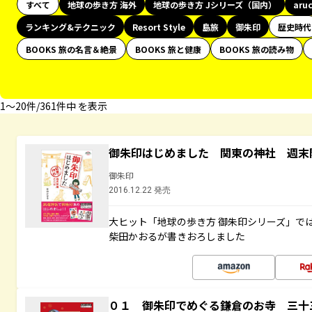
すべて
地球の歩き方 海外
地球の歩き方 Jシリーズ（国内）
aru
ランキング&テクニック
Resort Style
島旅
御朱印
歴史時代
BOOKS 旅の名言＆絶景
BOOKS 旅と健康
BOOKS 旅の読み物
1〜20件/361件中 を表示
御朱印はじめました 関東の神社 週末
御朱印
2016.12.22 発売
大ヒット「地球の歩き方 御朱印シリーズ」で
柴田かおるが書きおろしました
０１ 御朱印でめぐる鎌倉のお寺 三十