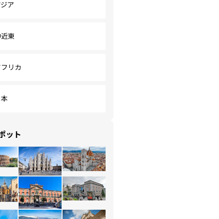
アジア
中近東
アフリカ
日本
ポット