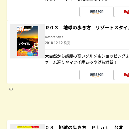
Ｒ０３ 地球の歩き方 リゾートスタイ
Resort Style
2018.12.12 発売
大自然から感度の高いグルメ＆ショッピング
ァーム巡りやマウイ産おみやげも満載！
AD
０３ 地球の歩き方 Ｐｌａｔ 台北