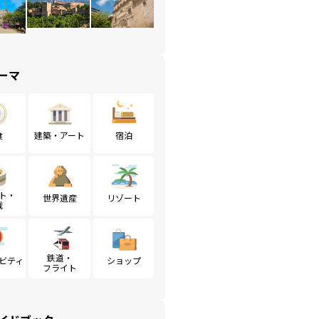
ーマ
食
建築・アート
宿泊
ト・
世界遺産
リゾート
戦
鉄道・
ビティ
ショップ
フライト