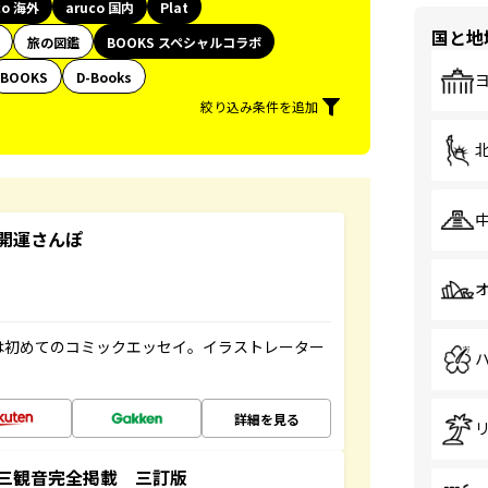
co 海外
aruco 国内
Plat
国と地
旅の図鑑
BOOKS スペシャルコラボ
BOOKS
D-Books
絞り込み条件を追加
開運さんぽ
は初めてのコミックエッセイ。イラストレーター
詳細を見る
三観音完全掲載 三訂版