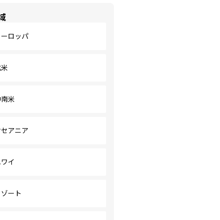
域
ヨーロッパ
北米
中南米
オセアニア
ハワイ
リゾート