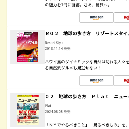
の魅力を1冊に凝縮。さあ、島旅へ。
Ｒ０２ 地球の歩き方 リゾートスタイ
Resort Style
2018.11.14 発売
ハワイ島のダイナミックな自然は訪れる人々
る自然派グルメも見逃せない！
０２ 地球の歩き方 Ｐｌａｔ ニュー
Plat
2024.08.08 発売
「ＮＹでやるべきこと」「見るべきもの」を